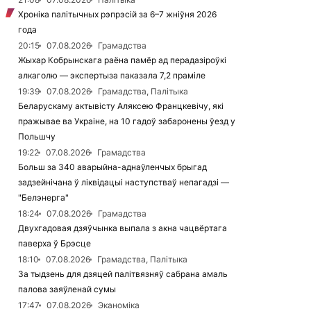
Хроніка палітычных рэпрэсій за 6–7 жніўня 2026
года
20:15
07.08.2026
Грамадства
Жыхар Кобрынскага раёна памёр ад перадазіроўкі
алкаголю — экспертыза паказала 7,2 праміле
19:39
07.08.2026
Грамадства, Палітыка
Беларускаму актывісту Аляксею Францкевічу, які
пражывае ва Украіне, на 10 гадоў забаронены ўезд у
Польшчу
19:22
07.08.2026
Грамадства
Больш за 340 аварыйна-аднаўленчых брыгад
задзейнічана ў ліквідацыі наступстваў непагадзі —
"Белэнерга"
18:24
07.08.2026
Грамадства
Двухгадовая дзяўчынка выпала з акна чацвёртага
паверха ў Брэсце
18:10
07.08.2026
Грамадства, Палітыка
За тыдзень для дзяцей палітвязняў сабрана амаль
палова заяўленай сумы
17:47
07.08.2026
Эканоміка