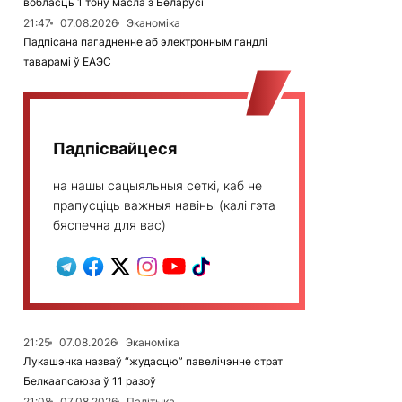
вобласць 1 тону масла з Беларусі
21:47
07.08.2026
Эканоміка
Падпісана пагадненне аб электронным гандлі
таварамі ў ЕАЭС
Падпісвайцеся
на нашы сацыяльныя сеткі, каб не
прапусціць важныя навіны (калі гэта
бяспечна для вас)
21:25
07.08.2026
Эканоміка
Лукашэнка назваў “жудасцю” павелічэнне страт
Белкаапсаюза ў 11 разоў
21:08
07.08.2026
Палітыка