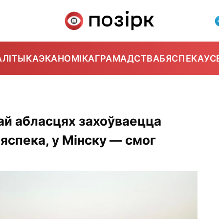
АЛІТЫКА
ЭКАНОМІКА
ГРАМАДСТВА
БЯСПЕКА
УС
кай абласцях захоўваецца
спека, у Мінску — смог