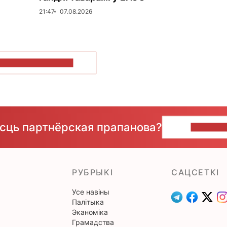
21:47
07.08.2026
ПАКАЗАЦЬ БОЛЬШ
ёсць партнёрская прапанова?
НАПІШЫ
РУБРЫКІ
САЦСЕТКІ
Усе навіны
Палітыка
Эканоміка
Грамадства