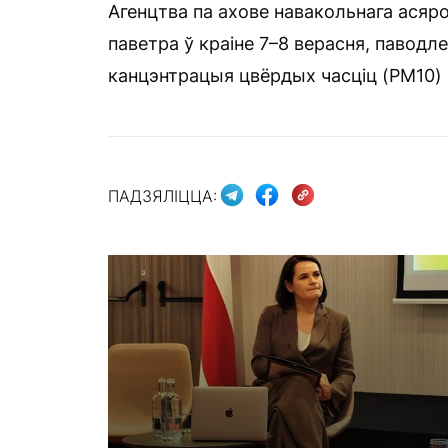
Агенцтва па ахове навакольнага асяр
паветра ў краіне 7–8 верасня, паводл
канцэнтрацыя цвёрдых часціц (PM10) п
ПАДЗЯЛІЦЦА: