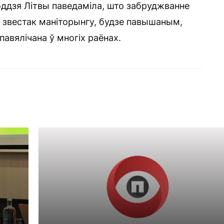
оддзя Літвы паведаміла, што забруджванне
е звестак маніторынгу, будзе павышаным,
авялічана ў многіх раёнах.