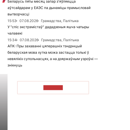
Беларусь пяты месяц запар з'яўляецца
аўтсайдарам у ЕАЭС па дынаміцы прамысловай
вытворчасці
15:53
07.08.2026
Грамадства, Палітыка
У "спіс экстрэмістаў" дададзеныя яшчэ чатыры
чалавекі
15:34
07.08.2026
Грамадства, Палітыка
АПК: Пры захаванні цяперашніх тэндэнцый
беларуская мова хутка можа застацца толькі ў
невялікіх супольнасцях, а на дзяржаўным узроўні —
знікнуць
ЧЫТАЦЬ