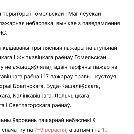
 тэрыторыі Гомельскай і Магілёўскай
пажарная небяспека, вынікае з паведамлення
НС.
я ліквідаваны тры лясныя пажары на агульнай
кага і Жыткавіцкага раёнаў Гомельскай
у не ажыццяўляла), адзін тарфяны пажар на
авіцкага раёна і 17 пажараў травы і кустоўя
орыі Брагінскага, Буда-Кашалёўскага,
ага, Калінкавіцкага, Лельчыцкага,
а і Светлагорскага раёнаў.
льны ўзровень пажарнай небяспекі ў
 спачатку на
7–9 верасня
, а затым і на
10