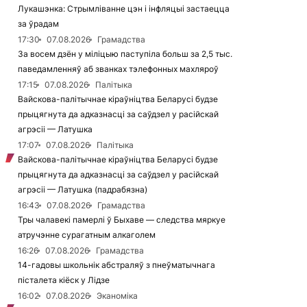
Лукашэнка: Стрымліванне цэн і інфляцыі застаецца
за ўрадам
17:30
07.08.2026
Грамадства
За восем дзён у міліцыю паступіла больш за 2,5 тыс.
паведамленняў аб званках тэлефонных махляроў
17:15
07.08.2026
Палітыка
Вайскова-палітычнае кіраўніцтва Беларусі будзе
прыцягнута да адказнасці за саўдзел у расійскай
агрэсіі — Латушка
17:07
07.08.2026
Палітыка
Вайскова-палітычнае кіраўніцтва Беларусі будзе
прыцягнута да адказнасці за саўдзел у расійскай
агрэсіі — Латушка (падрабязна)
16:43
07.08.2026
Грамадства
Тры чалавекі памерлі ў Быхаве — следства мяркуе
атручэнне сурагатным алкаголем
16:26
07.08.2026
Грамадства
14-гадовы школьнік абстраляў з пнеўматычнага
пісталета кіёск у Лідзе
16:02
07.08.2026
Эканоміка