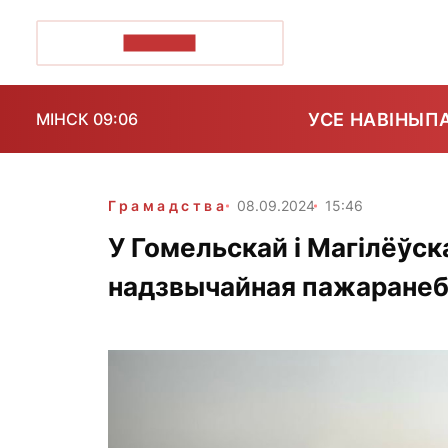
ПОЗІРК+
УСЕ НАВІНЫ
П
МІНСК 09:06
Грамадства
08.09.2024
15:46
У Гомельскай і Магілёўс
надзвычайная пажаранебя