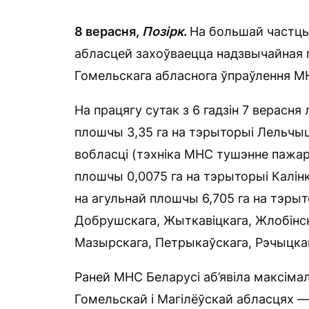
8 верасня,
Позірк
.
На большай частцы
абласцей захоўваецца надзвычайная 
Гомельскага абласнога ўпраўлення М
На працягу сутак з 6 гадзін 7 верасн
плошчы 3,35 га на тэрыторыі Лельчыц
вобласці (тэхніка МНС тушэнне пажар
плошчы 0,0075 га на тэрыторыі Калінк
на агульнай плошчы 6,705 га на тэрыт
Добрушскага, Жыткавіцкага, Жлобінск
Мазырскага, Петрыкаўскага, Рэчыцкаг
Раней МНС Беларусі аб’явіла максіма
Гомельскай і Магілёўскай абласцях —