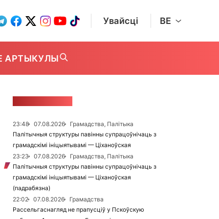
Увайсці
BE
Е АРТЫКУЛЫ
СТУЖКА НАВІН
23:48
07.08.2026
Грамадства, Палітыка
Палітычныя структуры павінны супрацоўнічаць з
грамадскімі ініцыятывамі — Ціханоўская
23:23
07.08.2026
Грамадства, Палітыка
Палітычныя структуры павінны супрацоўнічаць з
грамадскімі ініцыятывамі — Ціханоўская
(падрабязна)
22:02
07.08.2026
Грамадства
Рассельгаснагляд не прапусціў у Пскоўскую