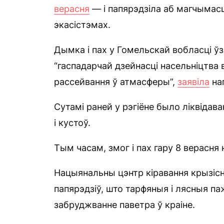
верасня
— і папярэдзіла аб магчымас
экасістэмах.
Дымка і пах у Гомельскай вобласці ўзн
“гаспадарчай дзейнасці насельніцтва в
рассейвання ў атмасферы”,
заявіла
на
Сутамі раней у рэгіёне было ліквідав
і кустоў.
Тым часам, змог і пах гару 8 верасня 
Нацыянальны цэнтр кіравання крызісн
папярэдзіў, што тарфяныя і лясныя паж
забруджванне паветра ў краіне.