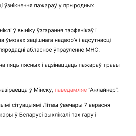
ці ўзнікнення пажараў у прыродных
іклі ў выніку ўзгарання тарфянікаў і
а ўмовах зацішнага надвор’я і адсутнасці
пярэдадні абласное ўпраўленне МНС.
ана пяць лясных і адзінаццаць пажараў травы
назіраецца ў Мінску,
паведамляе
“Анлайнер”.
ымі сітуацыямі Літвы ўвечары 7 верасня
ары ў Беларусі выклікалі пах гару і