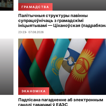
ГРАМАДСТВА
Палітычныя структуры павінны
супрацоўнічаць з грамадскімі
ініцыятывамі — Ціханоўская (падрабязн
23:23
07.08.2026
ЭКАНОМІКА
Падпісана пагадненне аб электронным
гандлі таварамі ў ЕАЭС