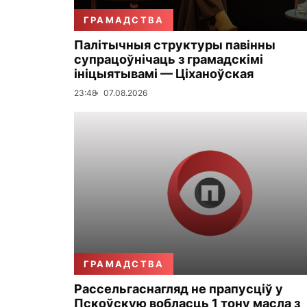
ГРАМАДСТВА
Палітычныя структуры павінны
супрацоўнічаць з грамадскімі
ініцыятывамі — Ціханоўская
23:48
07.08.2026
ГРАМАДСТВА
Рассельгаснагляд не прапусціў у
Пскоўскую вобласць 1 тону масла з