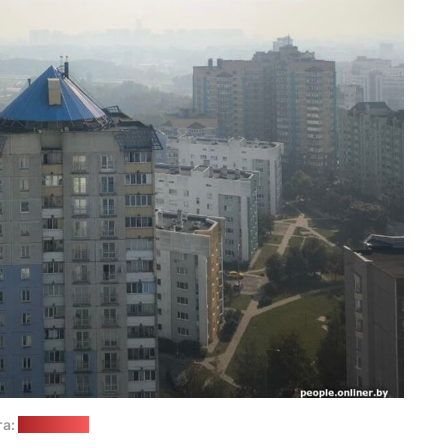
та:
Onliner.by