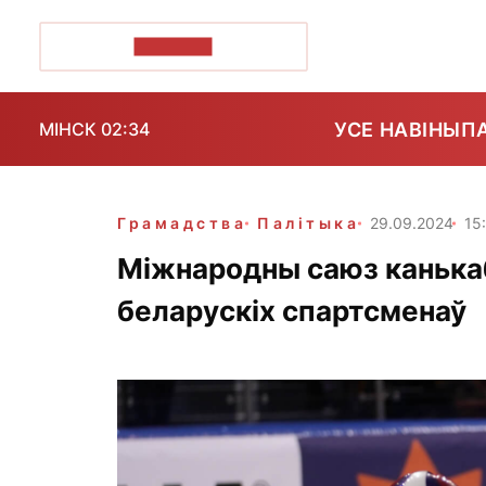
ПОЗІРК+
УСЕ НАВІНЫ
П
МІНСК 02:34
Грамадства
Палітыка
29.09.2024
15
Міжнародны саюз канька
беларускіх спартсменаў