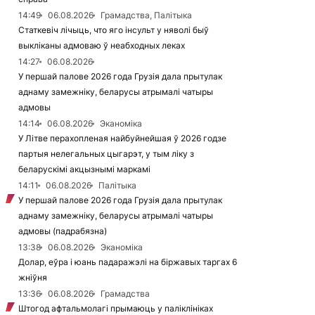
14:49
06.08.2026
Грамадства, Палітыка
Статкевіч лічыць, что яго інсульт у няволі быў
выкліканы адмоваю ў неабходных леках
14:27
06.08.2026
У першай палове 2026 года Грузія дала прытулак
аднаму замежніку, беларусы атрымалі чатыры
адмовы
14:14
06.08.2026
Эканоміка
У Літве перахопленая найбуйнейшая ў 2026 годзе
партыя нелегальных цыгарэт, у тым ліку з
беларускімі акцызнымі маркамі
14:11
06.08.2026
Палітыка
У першай палове 2026 года Грузія дала прытулак
аднаму замежніку, беларусы атрымалі чатыры
адмовы (падрабязна)
13:38
06.08.2026
Эканоміка
Долар, еўра і юань падаражэлі на біржавых таргах 6
жніўня
13:36
06.08.2026
Грамадства
Штогод афтальмолагі прымаюць у паліклініках