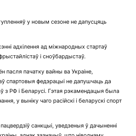
тупленняў у новым сезоне не дапусцяць
энні адхілення ад міжнародных стартаў
фрыстайлістаў і сноўбардыстаў.
ён пасля пачатку вайны ва Украіне,
каў спартовыя федэрацыі не дапушчаць да
аў з РФ і Беларусі. Гэтая рэкамендацыя была
ння, у выніку чаго расійскі і беларускі спорт
пацвердзіў санкцыі, уведзеныя ў дачыненні
Украіны, аднак зазначыў, што ніводнаму