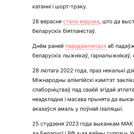
катанні і шорт-трэку.
28 верасня
стала вядома
, што да выс
беларускіх біятланістаў.
Днём раней
паведамлялася
аб падаўж
беларускіх лыжнікаў, гарналыжнікаў, 
28 лютага 2022 года, праз некалькі дз
Міжнародны алімпійскі камітэт заклі
спаборніцтваў пад сваёй эгідай атлет
неадкладна і масава прынята да выкана
аказаўся амаль у поўнай ізаляцыі.
25 студзеня 2023 года выканкам МАК 
да Беларусі і РФ з-за вайны супраць 