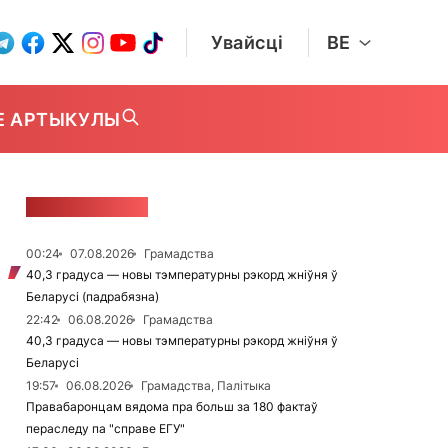
Увайсці
BE
Е АРТЫКУЛЫ
СТУЖКА НАВІН
00:24
07.08.2026
Грамадства
40,3 градуса — новы тэмпературны рэкорд жніўня ў
Беларусі (падрабязна)
22:42
06.08.2026
Грамадства
40,3 градуса — новы тэмпературны рэкорд жніўня ў
Беларусі
19:57
06.08.2026
Грамадства, Палітыка
Правабаронцам вядома пра больш за 180 фактаў
пераследу па "справе ЕГУ"