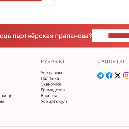
ёсць партнёрская прапанова?
НАПІШЫ
РУБРЫКІ
САЦСЕТКІ
Усе навіны
Палітыка
Эканоміка
Грамадства
насці
Бяспека
вы
Усе артыкулы