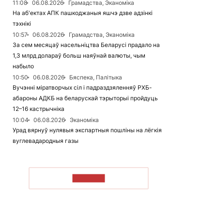
11:08
06.08.2026
Грамадства, Эканоміка
На аб'ектах АПК пашкоджаныя яшчэ дзве адзінкі
тэхнікі
10:57
06.08.2026
Грамадства, Эканоміка
За сем месяцаў насельніцтва Беларусі прадало на
1,3 млрд долараў больш наяўнай валюты, чым
набыло
10:50
06.08.2026
Бяспека, Палітыка
Вучэнні міратворчых сіл і падраздзяленняў РХБ-
абароны АДКБ на беларускай тэрыторыі пройдуць
12–16 кастрычніка
10:04
06.08.2026
Эканоміка
Урад вярнуў нулявыя экспартныя пошліны на лёгкія
вуглевадародныя газы
ЧЫТАЦЬ