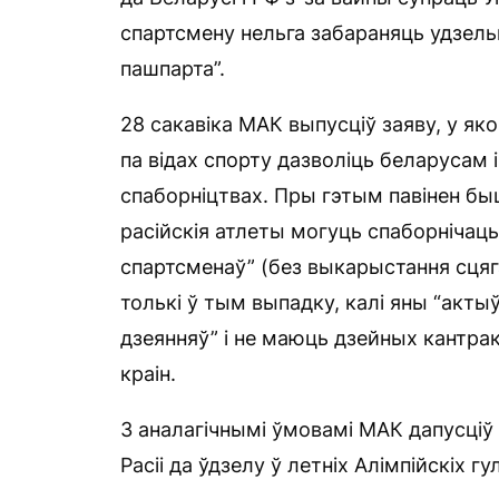
спартсмену нельга забараняць удзельн
пашпарта”.
28 сакавіка МАК выпусціў заяву, у 
па відах спорту дазволіць беларусам 
спаборніцтвах. Пры гэтым павінен бы
расійскія атлеты могуць спаборнічаць
спартсменаў” (без выкарыстання сцяга,
толькі ў тым выпадку, калі яны “акт
дзеянняў” і не маюць дзейных кантрак
краін.
З аналагічнымі ўмовамі МАК дапусціў 
Расіі да ўдзелу ў летніх Алімпійскіх 