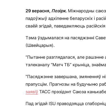
29 верасня,
Позірк
.
Міжнародны саюз 
падоўжыў адхіленне беларускіх і расі
сваёй эгідай, паведамляюць расійскі
Тэма ўздымалася на пасяджэнні Савет
(Швейцарыя).
“Пытанне разглядалася, але рашэнне 
тэлеканалу “Матч ТБ” крыніца, знаёма
“Пасяджэнне завершана, змяненняў ні
прапусцім. Прагнозы на будучыню рабі
заявіў
ТАСС прэзідэнт Саюза канькабеж
Пад эгідай ISU праводзяцца спаборні