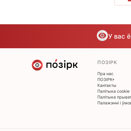
У вас 
ПОЗІРК
Пра нас
ПОЗІРК+
Кантакты
Палітыка cookie
Палітыка прыват
Палажэнні і ўмо