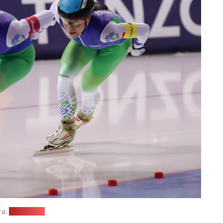
а:
skating.by