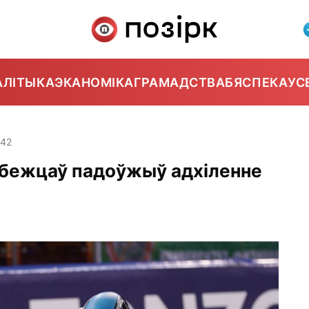
АЛІТЫКА
ЭКАНОМІКА
ГРАМАДСТВА
БЯСПЕКА
УС
:42
бежцаў падоўжыў адхіленне