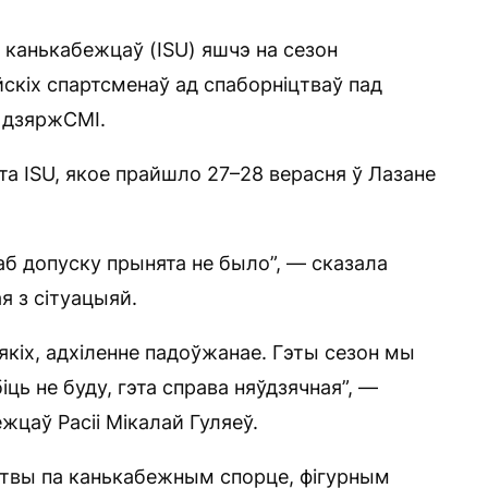
канькабежцаў (ISU) яшчэ на сезон
йскіх спартсменаў ад спаборніцтваў пад
я дзяржСМІ.
а ISU, якое прайшло 27–28 верасня ў Лазане
аб допуску прынята не было”, — сказала
я з сітуацыяй.
якіх, адхіленне падоўжанае. Гэты сезон мы
ць не буду, гэта справа няўдзячная”, —
цаў Расіі Мікалай Гуляеў.
цтвы па канькабежным спорце, фігурным