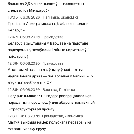
больш за 2,5 млн пацыентаў — пазаштатны
спецыяліст Мінздароўя
13:05
06.08.2026
Палітыка, Эканоміка
Прэзідэнт Алжыра можа неўзабаве наведаць
Беларусь
12:42
06.08.2026
Грамадства
Беларус арыштаваны ў Варшаве на падставе
падазрэння ў захоўванні і збыце наркотыкаў і
псіхатропаў
12:38
06.08.2026
Грамадства
У цэнтры Мінска на дзяўчыну ўпалі галіны
надламанага дрэва — пацярпелая ў бальніцы, у
сітуацыі разбіраецца СК
12:35
06.08.2026
Бяспека, Палітыка
Падсанкцыйнае "КБ "Радар" распрацавала новы
перадатчык перашкодаў для абароны крытычнай
інфраструктуры ад дронаў
12:31
06.08.2026
Грамадства, Эканоміка
Мытня выкрыла намер польскага перавозчыка
схаваць частку грузу