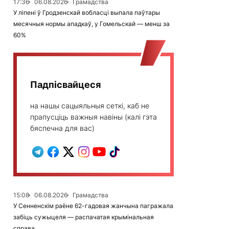
17:36
06.08.2026
Грамадства
У ліпені ў Гродзенскай вобласці выпала паўтары
месячныя нормы ападкаў, у Гомельскай — менш за
60%
Падпісвайцеся
на нашы сацыяльныя сеткі, каб не
прапусціць важныя навіны (калі гэта
бяспечна для вас)
15:08
06.08.2026
Грамадства
У Сенненскім раёне 62-гадовая жанчына пагражала
забіць сужыцеля — распачатая крымінальная
справа