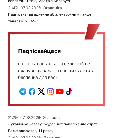
вобласць 1 тону масла з Беларусі
21:47
07.08.2026
Эканоміка
Падпісана пагадненне аб электронным гандлі
таварамі ў ЕАЭС
Падпісвайцеся
на нашы сацыяльныя сеткі, каб не
прапусціць важныя навіны (калі гэта
бяспечна для вас)
21:25
07.08.2026
Эканоміка
Лукашэнка назваў “жудасцю” павелічэнне страт
Белкаапсаюза ў 11 разоў
21:08
07.08.2026
Палітыка