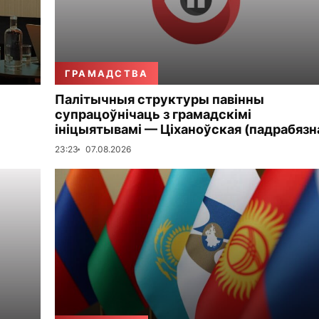
ГРАМАДСТВА
Палітычныя структуры павінны
супрацоўнічаць з грамадскімі
ініцыятывамі — Ціханоўская (падрабязн
23:23
07.08.2026