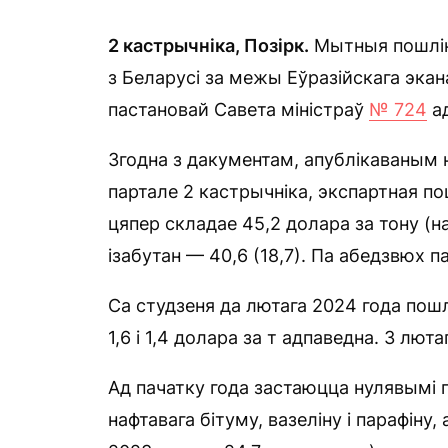
2 кастрычніка, Позірк.
Мытныя пошліны
з Беларусі за межы Еўразійскага эка
пастановай Савета міністраў
№ 724
ад
Згодна з дакументам, апублікаваным
партале 2 кастрычніка, экспартная п
цяпер складае 45,2 долара за тону (на
ізабутан — 40,6 (18,7). Па абедзвюх па
Са студзеня да лютага 2024 года пош
1,6 і 1,4 долара за т адпаведна. З лю
Ад пачатку года застаюцца нулявымі 
нафтавага бітуму, вазеліну і парафіну