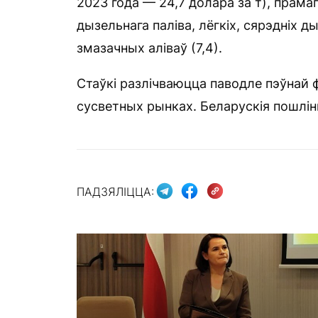
2023 года — 24,7 долара за т), прамаг
дызельнага паліва, лёгкіх, сярэдніх д
змазачных аліваў (7,4).
Стаўкі разлічваюцца паводле пэўнай 
сусветных рынках. Беларускія пошлін
ПАДЗЯЛІЦЦА: