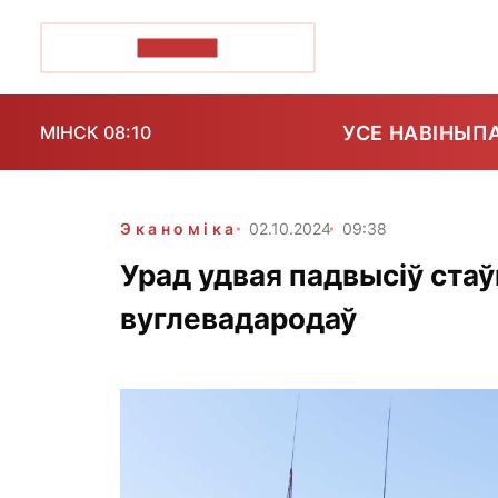
ПОЗІРК+
УСЕ НАВІНЫ
П
МІНСК 08:10
Эканоміка
02.10.2024
09:38
Урад удвая падвысіў стаў
вуглевадародаў