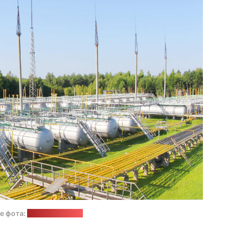
е фота:
"Віцебскаблгаз"