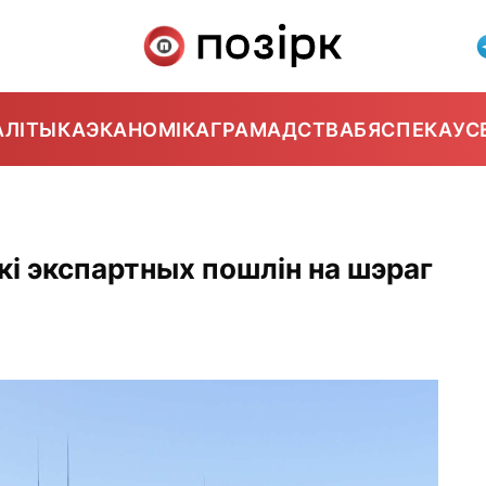
АЛІТЫКА
ЭКАНОМІКА
ГРАМАДСТВА
БЯСПЕКА
УС
кі экспартных пошлін на шэраг