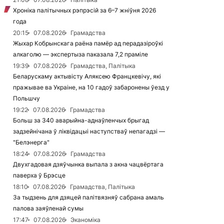
Хроніка палітычных рэпрэсій за 6–7 жніўня 2026
года
20:15
07.08.2026
Грамадства
Жыхар Кобрынскага раёна памёр ад перадазіроўкі
алкаголю — экспертыза паказала 7,2 праміле
19:39
07.08.2026
Грамадства, Палітыка
Беларускаму актывісту Аляксею Францкевічу, які
пражывае ва Украіне, на 10 гадоў забаронены ўезд у
Польшчу
19:22
07.08.2026
Грамадства
Больш за 340 аварыйна-аднаўленчых брыгад
задзейнічана ў ліквідацыі наступстваў непагадзі —
"Белэнерга"
18:24
07.08.2026
Грамадства
Двухгадовая дзяўчынка выпала з акна чацвёртага
паверха ў Брэсце
18:10
07.08.2026
Грамадства, Палітыка
За тыдзень для дзяцей палітвязняў сабрана амаль
палова заяўленай сумы
17:47
07.08.2026
Эканоміка