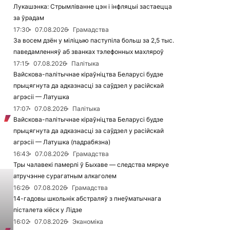
Лукашэнка: Стрымліванне цэн і інфляцыі застаецца
за ўрадам
17:30
07.08.2026
Грамадства
За восем дзён у міліцыю паступіла больш за 2,5 тыс.
паведамленняў аб званках тэлефонных махляроў
17:15
07.08.2026
Палітыка
Вайскова-палітычнае кіраўніцтва Беларусі будзе
прыцягнута да адказнасці за саўдзел у расійскай
агрэсіі — Латушка
17:07
07.08.2026
Палітыка
Вайскова-палітычнае кіраўніцтва Беларусі будзе
прыцягнута да адказнасці за саўдзел у расійскай
агрэсіі — Латушка (падрабязна)
16:43
07.08.2026
Грамадства
Тры чалавекі памерлі ў Быхаве — следства мяркуе
атручэнне сурагатным алкаголем
16:26
07.08.2026
Грамадства
14-гадовы школьнік абстраляў з пнеўматычнага
пісталета кіёск у Лідзе
16:02
07.08.2026
Эканоміка