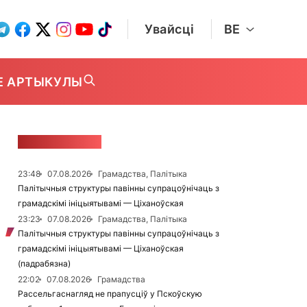
Увайсці
BE
Е АРТЫКУЛЫ
СТУЖКА НАВІН
23:48
07.08.2026
Грамадства, Палітыка
Палітычныя структуры павінны супрацоўнічаць з
грамадскімі ініцыятывамі — Ціханоўская
23:23
07.08.2026
Грамадства, Палітыка
Палітычныя структуры павінны супрацоўнічаць з
грамадскімі ініцыятывамі — Ціханоўская
(падрабязна)
22:02
07.08.2026
Грамадства
Рассельгаснагляд не прапусціў у Пскоўскую