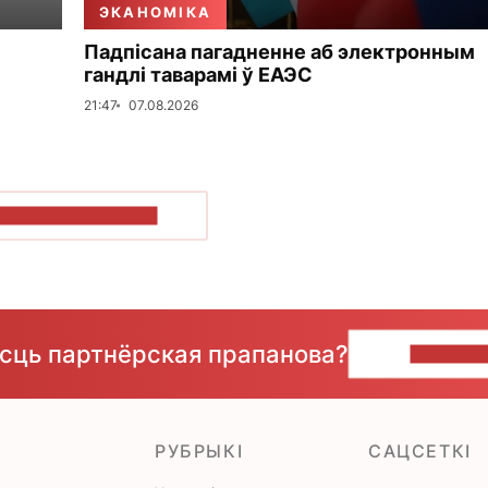
ЭКАНОМІКА
Падпісана пагадненне аб электронным
гандлі таварамі ў ЕАЭС
21:47
07.08.2026
ПАКАЗАЦЬ БОЛЬШ
ёсць партнёрская прапанова?
НАПІШЫ
РУБРЫКІ
САЦСЕТКІ