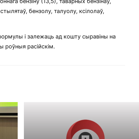
оннага бензіну (13,5), таварных бензінаў,
ыстылятаў, бензолу, талуолу, ксілолаў,
формулы і залежаць ад кошту сыравіны на
ы роўныя расійскім.