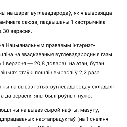
 на шэраг вуглевадародаў, якія вывозяцца
намічнага саюза, падвышаны 1 кастрычніка
 30 верасня.
 на Нацыянальным прававым інтэрнэт-
ошліна на звадкаваныя вуглевадародныя газы
 1 верасня — 20,8 долара), на этан, бутан і
зіцыях стаўкі пошлін выраслі ў 2,2 раза.
ліны на вываз гэтых вуглевадародаў складалі
тага да верасня яны былі роўныя нулю.
пошліны на вываз сырой нафты, мазуту,
, адпрацаваных нафтапрадуктаў (на 1 снежня