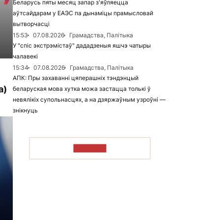
Беларусь пяты месяц запар з'яўляецца
аўтсайдарам у ЕАЭС па дынаміцы прамысловай
вытворчасці
15:53
07.08.2026
Грамадства, Палітыка
У "спіс экстрэмістаў" дададзеныя яшчэ чатыры
чалавекі
15:34
07.08.2026
Грамадства, Палітыка
АПК: Пры захаванні цяперашніх тэндэнцый
а)
беларуская мова хутка можа застацца толькі ў
невялікіх супольнасцях, а на дзяржаўным узроўні —
знікнуць
ЧЫТАЦЬ