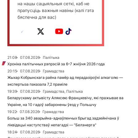
на нашы сацыяльныя сеткі, каб не
прапусціць важныя навіны (калі гэта
бяспечна для вас)
21:08
07.08.2026
Палітыка
Хроніка палітычных рэпрэсій за 6–7 жніўня 2026 года
20:15
07.08.2026
Грамадства
Жыхар Кобрынскага раёна памёр ад перадазіроўкі алкаголю —
экспертыза паказала 7,2 праміле
19:39
07.08.2026
Грамадства, Палітыка
Беларускаму актывісту Аляксею Францкевічу, які пражывае ва
Украіне, на 10 гадоў забаронены ўезд у Польшчу
19:22
07.08.2026
Грамадства
Больш за 340 аварыйна-аднаўленчых брыгад задзейнічана ў
ліквідацыі наступстваў непагадзі — "Белэнерга"
18:24
07.08.2026
Грамадства