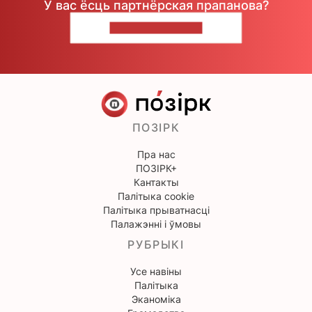
У вас ёсць партнёрская прапанова?
НАПІШЫЦЕ НАМ
ПОЗІРК
Пра нас
ПОЗІРК+
Кантакты
Палітыка cookie
Палітыка прыватнасці
Палажэнні і ўмовы
РУБРЫКІ
Усе навіны
Палітыка
Эканоміка