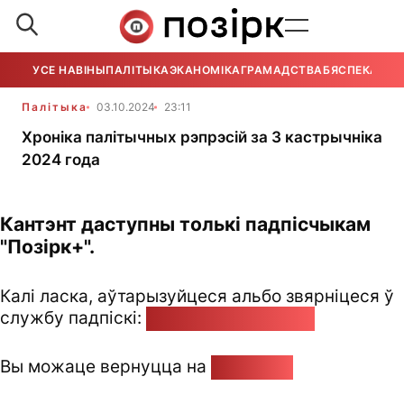
УСЕ НАВІНЫ
ПАЛІТЫКА
ЭКАНОМІКА
ГРАМАДСТВА
БЯСПЕКА
УСЕ
Палітыка
03.10.2024
23:11
Хроніка палітычных рэпрэсій за 3 кастрычніка
2024 года
Кантэнт даступны толькі падпісчыкам
"Позірк+".
Калі ласка, аўтарызуйцеся альбо звярніцеся ў
службу падпіскі:
pozirk@pozirk.online
Вы можаце вернуцца на
Галоўную