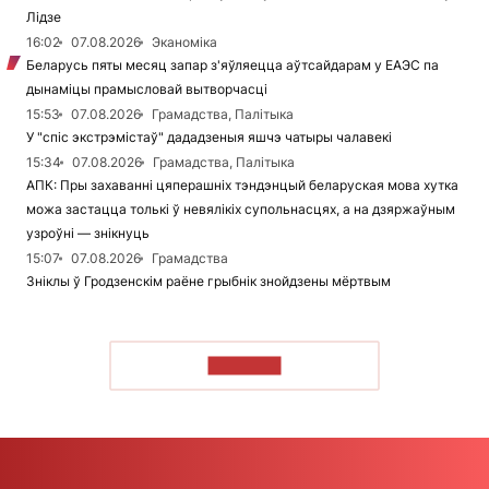
Лідзе
16:02
07.08.2026
Эканоміка
Беларусь пяты месяц запар з'яўляецца аўтсайдарам у ЕАЭС па
дынаміцы прамысловай вытворчасці
15:53
07.08.2026
Грамадства, Палітыка
У "спіс экстрэмістаў" дададзеныя яшчэ чатыры чалавекі
15:34
07.08.2026
Грамадства, Палітыка
АПК: Пры захаванні цяперашніх тэндэнцый беларуская мова хутка
можа застацца толькі ў невялікіх супольнасцях, а на дзяржаўным
узроўні — знікнуць
15:07
07.08.2026
Грамадства
Зніклы ў Гродзенскім раёне грыбнік знойдзены мёртвым
ЧЫТАЦЬ