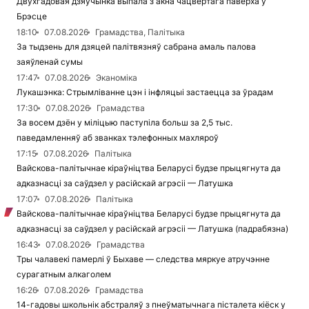
Двухгадовая дзяўчынка выпала з акна чацвёртага паверха ў
Брэсце
18:10
07.08.2026
Грамадства, Палітыка
За тыдзень для дзяцей палітвязняў сабрана амаль палова
заяўленай сумы
17:47
07.08.2026
Эканоміка
Лукашэнка: Стрымліванне цэн і інфляцыі застаецца за ўрадам
17:30
07.08.2026
Грамадства
За восем дзён у міліцыю паступіла больш за 2,5 тыс.
паведамленняў аб званках тэлефонных махляроў
17:15
07.08.2026
Палітыка
Вайскова-палітычнае кіраўніцтва Беларусі будзе прыцягнута да
адказнасці за саўдзел у расійскай агрэсіі — Латушка
17:07
07.08.2026
Палітыка
Вайскова-палітычнае кіраўніцтва Беларусі будзе прыцягнута да
адказнасці за саўдзел у расійскай агрэсіі — Латушка (падрабязна)
16:43
07.08.2026
Грамадства
Тры чалавекі памерлі ў Быхаве — следства мяркуе атручэнне
сурагатным алкаголем
16:26
07.08.2026
Грамадства
14-гадовы школьнік абстраляў з пнеўматычнага пісталета кіёск у