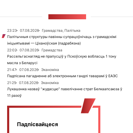
СТУЖКА НАВІН
23:23
07.08.2026
Грамадства, Палітыка
Палітычныя структуры павінны супрацоўнічаць з грамадскімі
ініцыятывамі — Ціханоўская (падрабязна)
22:02
07.08.2026
Грамадства
Рассельгаснагляд не прапусціў у Пскоўскую вобласць 1 тону
масла з Беларусі
21:47
07.08.2026
Эканоміка
Падпісана пагадненне аб электронным гандлі таварамі ў ЕАЭС
21:25
07.08.2026
Эканоміка
Лукашэнка назваў “жудасцю” павелічэнне страт Белкаапсаюза ў
11 разоў
Падпісвайцеся