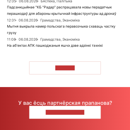
12:35
06.08.2026
Бяспека, Палітыка
Падсанкцыйнае "КБ "Радар" распрацавала новы перадатчык
перашкодаў для абароны крытычнай інфраструктуры ад дронаў
12:31
06.08.2026
Грамадства, Эканоміка
Мытня выкрыла намер польскага перавозчыка схаваць частку
грузу
11:08
06.08.2026
Грамадства, Эканоміка
На аб'ектах АПК пашкоджаныя яшчэ дзве адзінкі тэхнікі
ЧЫТАЦЬ
У вас ёсць партнёрская прапанова?
НАПІШЫЦЕ НАМ