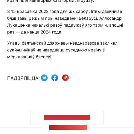
краін” для некаторых катэгорый літоўцаў.
З 15 красавіка 2022 года для жыхароў Літвы дзейнічае
бязвізавы рэжым пры наведванні Беларусі. Аляксандр
Лукашэнка некалькі разоў падаўжаў яго тэрмін, апошні
раз — да канца 2024 года.
Улады балтыйскай дзяржавы неаднаразова заклікалі
суайчыннікаў не наведваць суседнюю краіну з
меркаванняў бяспекі.
ПАДЗЯЛІЦЦА:
ПАКАЗАЦЬ БОЛЬШ
СТУЖКА НАВІН