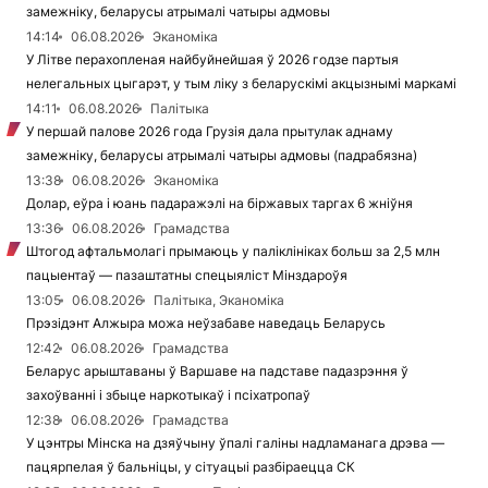
замежніку, беларусы атрымалі чатыры адмовы
14:14
06.08.2026
Эканоміка
У Літве перахопленая найбуйнейшая ў 2026 годзе партыя
нелегальных цыгарэт, у тым ліку з беларускімі акцызнымі маркамі
14:11
06.08.2026
Палітыка
У першай палове 2026 года Грузія дала прытулак аднаму
замежніку, беларусы атрымалі чатыры адмовы (падрабязна)
13:38
06.08.2026
Эканоміка
Долар, еўра і юань падаражэлі на біржавых таргах 6 жніўня
13:36
06.08.2026
Грамадства
Штогод афтальмолагі прымаюць у паліклініках больш за 2,5 млн
пацыентаў — пазаштатны спецыяліст Мінздароўя
13:05
06.08.2026
Палітыка, Эканоміка
Прэзідэнт Алжыра можа неўзабаве наведаць Беларусь
12:42
06.08.2026
Грамадства
Беларус арыштаваны ў Варшаве на падставе падазрэння ў
захоўванні і збыце наркотыкаў і псіхатропаў
12:38
06.08.2026
Грамадства
У цэнтры Мінска на дзяўчыну ўпалі галіны надламанага дрэва —
пацярпелая ў бальніцы, у сітуацыі разбіраецца СК