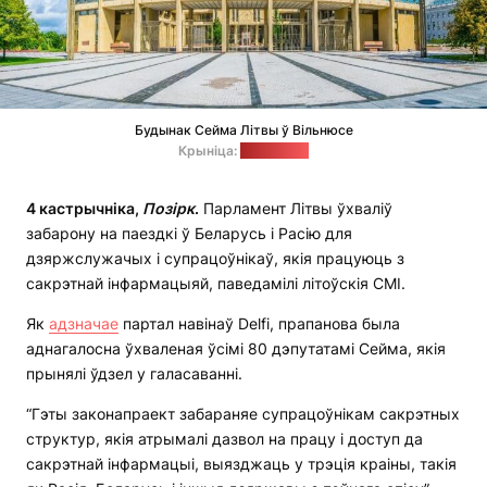
Будынак Сейма Літвы ў Вільнюсе
Крыніца:
govilnius.lt
4 кастрычніка,
Позірк
.
Парламент Літвы ўхваліў
забарону на паездкі ў Беларусь і Расію для
дзяржслужачых і супрацоўнікаў, якія працуюць з
сакрэтнай інфармацыяй, паведамілі літоўскія СМІ.
Як
адзначае
партал навінаў Delfi, прапанова была
аднагалосна ўхваленая ўсімі 80 дэпутатамі Сейма, якія
прынялі ўдзел у галасаванні.
“Гэты законапраект забараняе супрацоўнікам сакрэтных
структур, якія атрымалі дазвол на працу і доступ да
сакрэтнай інфармацыі, выязджаць у трэція краіны, такія