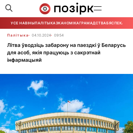
УСЕ НАВІНЫ
ПАЛІТЫКА
ЭКАНОМІКА
ГРАМАДСТВА
БЯСПЕКА
УСЕ
Палітыка
04.10.2024
09:54
Літва ўводзіць забарону на паездкі ў Беларусь
для асоб, якія працуюць з сакрэтнай
інфармацыяй