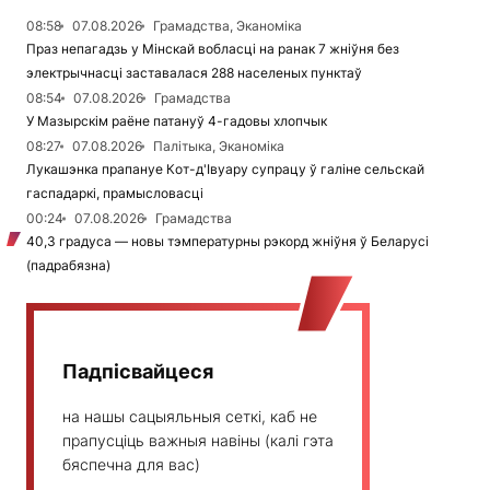
08:58
07.08.2026
Грамадства, Эканоміка
Праз непагадзь у Мінскай вобласці на ранак 7 жніўня без
электрычнасці заставалася 288 населеных пунктаў
08:54
07.08.2026
Грамадства
У Мазырскім раёне патануў 4-гадовы хлопчык
08:27
07.08.2026
Палітыка, Эканоміка
Лукашэнка прапануе Кот-д'Івуару супрацу ў галіне сельскай
гаспадаркі, прамысловасці
00:24
07.08.2026
Грамадства
40,3 градуса — новы тэмпературны рэкорд жніўня ў Беларусі
(падрабязна)
Падпісвайцеся
на нашы сацыяльныя сеткі, каб не
прапусціць важныя навіны (калі гэта
бяспечна для вас)