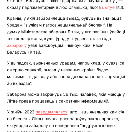
як Расія, Беларусь і іншыя дзяржавы з пэўнага спісу”, —
сказаў парламентарый Вілюс Сямешка, якога
цытуе
lrt.lt.
Краіны, у якія забараняецца выезд, будуць вызначацца
ўрадам “з улікам пагроз нацыянальнай бяспекі”. На
думку Міністэрства абароны Літвы, у яго павінны ўвайсці
тыя ж дзяржавы, куды ўрад у студзені гэтага года
забараніў
уезд вайскоўцам і чыноўнікам: Расія,
Беларусь і Кітай.
У выпадках, вызначаных урадам, напрыклад, у сувязі са
смерцю сваякоў, выезд у названыя краіны будзе
магчымы “з дазволу або пасля дэкларавання інфармацыі
аб выездзе”.
Забарона можа закрануць 56 тыс. чалавек, якія маюць у
Літве права працаваць з сакрэтнай інфармацыяй.
У жніўні 2023
паведамлялася
, што Нацыянальная камісія
па бяспецы Літвы пачала распрацоўку законапраекта,
які ўвядзе забарону на наведванне “недружалюбных