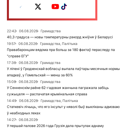
22:42
06.08.2026
Грамадства
40,3 градуса — новы тэмпературны рэкорд жніўня ў Беларусі
19:57
06.08.2026
Грамадства, Палітыка
Правабаронцам вядома пра больш за 180 фактаў пераследу па
"справе ЕГУ"
17:36
06.08.2026
Грамадства
У ліпені ў Гродзенскай вобласці выпала паўтары месячныя нормы
ападкаў, у Гомельскай — менш за 60%
15:08
06.08.2026
Грамадства
У Сенненскім раёне 62-гадовая жанчына пагражала забіць
сужыцеля — распачатая крымінальная справа
14:49
06.08.2026
Грамадства, Палітыка
Статкевіч лічыць, что яго інсульт у няволі быў выкліканы адмоваю
ў неабходных леках
14:27
06.08.2026
У першай палове 2026 года Грузія дала прытулак аднаму