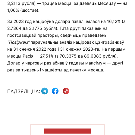
3,2113 рубля) — трэцяе месца, за дзевяць месяцаў — на
1,06% (шостае).
За 2023 год каціроўка долара павялічылася на 16,12% (з
2,7364 да 3,1775 рубля). Гэта другі паказчык на
постсавецкай прасторы, сведчыць праведзены
“Позіркам”
параўнальны аналіз каціровак цэнтрабанкаў
на 31 снежня 2022 года і 31 снежня 2023-га. На першым
месцы Расія — 27,51% (з 70,3375 да 89,6883 рубля).
Долар у чарговы раз абнавіў гадавы максімум — другі
раз за тыдзень і чацвёрты ад пачатку месяца.
ПАДЗЯЛІЦЦА:
ПАКАЗАЦЬ БОЛЬШ