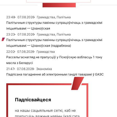
СТУЖКА НАВІН
23:48
07.08.2026
Грамадства, Палітыка
Палітычныя структуры павінны супрацоўнічаць з грамадскімі
ініцыятывамі — Ціханоўская
23:23
07.08.2026
Грамадства, Палітыка
Палітычныя структуры павінны супрацоўнічаць з грамадскімі
ініцыятывамі — Ціханоўская (падрабязна)
22:02
07.08.2026
Грамадства
Рассельгаснагляд не прапусціў у Пскоўскую вобласць 1 тону
масла з Беларусі
21:47
07.08.2026
Эканоміка
Падпісана пагадненне аб электронным гандлі таварамі ў ЕАЭС
Падпісвайцеся
на нашы сацыяльныя сеткі, каб не
прапусціць важныя навіны (калі гэта