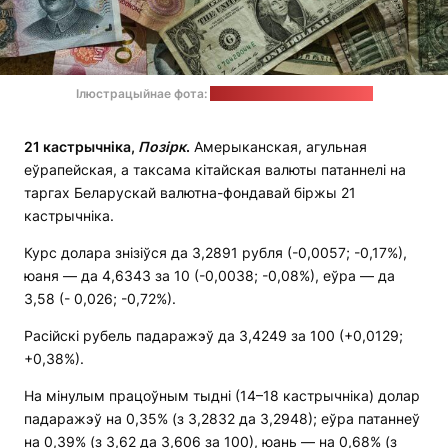
Ілюстрацыйнае фота:
Eric Prouzet / unsplash.com
21 кастрычніка,
Позірк
.
Амерыканская, агульная
еўрапейская, а таксама кітайская валюты патаннелі на
таргах Беларускай валютна-фондавай біржы 21
кастрычніка.
Курс долара знізіўся да 3,2891 рубля (-0,0057; -0,17%),
юаня — да 4,6343 за 10 (-0,0038; -0,08%), еўра — да
3,58 (- 0,026; -0,72%).
Расійскі рубель падаражэў да 3,4249 за 100 (+0,0129;
+0,38%).
На мінулым працоўным тыдні (14–18 кастрычніка) долар
падаражэў на 0,35% (з 3,2832 да 3,2948); еўра патаннеў
на 0,39% (з 3,62 да 3,606 за 100), юань — на 0,68% (з