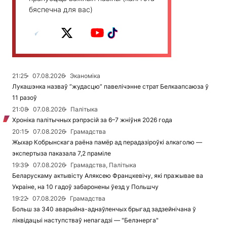
бяспечна для вас)
21:25
07.08.2026
Эканоміка
Лукашэнка назваў “жудасцю” павелічэнне страт Белкаапсаюза ў
11 разоў
21:08
07.08.2026
Палітыка
Хроніка палітычных рэпрэсій за 6–7 жніўня 2026 года
20:15
07.08.2026
Грамадства
Жыхар Кобрынскага раёна памёр ад перадазіроўкі алкаголю —
экспертыза паказала 7,2 праміле
19:39
07.08.2026
Грамадства, Палітыка
Беларускаму актывісту Аляксею Францкевічу, які пражывае ва
Украіне, на 10 гадоў забаронены ўезд у Польшчу
19:22
07.08.2026
Грамадства
Больш за 340 аварыйна-аднаўленчых брыгад задзейнічана ў
ліквідацыі наступстваў непагадзі — "Белэнерга"