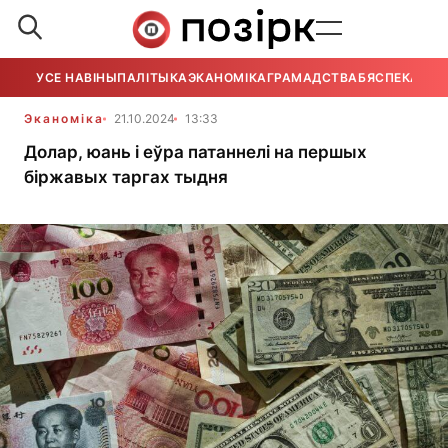
УСЕ НАВІНЫ
ПАЛІТЫКА
ЭКАНОМІКА
ГРАМАДСТВА
БЯСПЕКА
УСЕ
Эканоміка
21.10.2024
13:33
Долар, юань і еўра патаннелі на першых
біржавых таргах тыдня