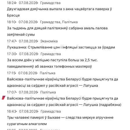
18:24
07.08.2026
Грамадства
Двухгадовая дзяўчынка выпала з акна чацвёртага паверха ў
Брэсце
18:10
07.08.2026
Грамадства, Палітыка
За тыдзень для дзяцей палітвязняў сабрана амаль палова
заяўленай сумы
17:47
07.08.2026
Эканоміка
Лукашэнка: Стрымліванне цэн і інфляцыі застаецца за ўрадам
17:30
07.08.2026
Грамадства
За восем дзён у міліцыю паступіла больш за 2,5 тыс.
паведамленняў аб званках тэлефонных махляроў
17:15
07.08.2026
Палітыка
Вайскова-палітычнае кіраўніцтва Беларусі будзе прыцягнута да
адказнасці за саўдзел у расійскай агрэсіі — Латушка
17:07
07.08.2026
Палітыка
Вайскова-палітычнае кіраўніцтва Беларусі будзе прыцягнута да
адказнасці за саўдзел у расійскай агрэсіі — Латушка (падрабязна)
16:43
07.08.2026
Грамадства
Тры чалавекі памерлі ў Быхаве — следства мяркуе атручэнне
сурагатным алкаголем