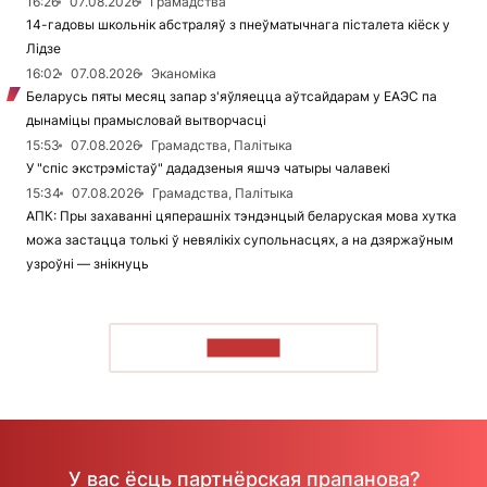
16:26
07.08.2026
Грамадства
14-гадовы школьнік абстраляў з пнеўматычнага пісталета кіёск у
Лідзе
16:02
07.08.2026
Эканоміка
Беларусь пяты месяц запар з'яўляецца аўтсайдарам у ЕАЭС па
дынаміцы прамысловай вытворчасці
15:53
07.08.2026
Грамадства, Палітыка
У "спіс экстрэмістаў" дададзеныя яшчэ чатыры чалавекі
15:34
07.08.2026
Грамадства, Палітыка
АПК: Пры захаванні цяперашніх тэндэнцый беларуская мова хутка
можа застацца толькі ў невялікіх супольнасцях, а на дзяржаўным
узроўні — знікнуць
ЧЫТАЦЬ
У вас ёсць партнёрская прапанова?