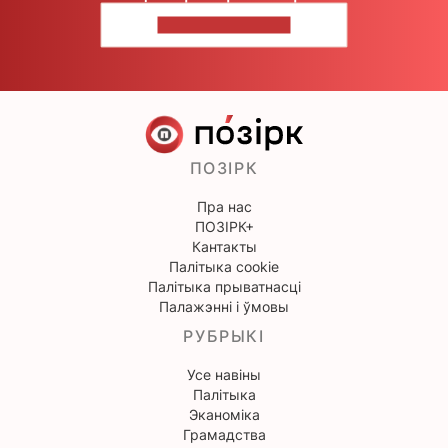
НАПІШЫЦЕ НАМ
ПОЗІРК
Пра нас
ПОЗІРК+
Кантакты
Палітыка cookie
Палітыка прыватнасці
Палажэнні і ўмовы
РУБРЫКІ
Усе навіны
Палітыка
Эканоміка
Грамадства