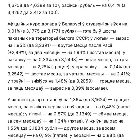
4,6708 да 4,6389 за 10), расійскі рубель — на 0,41% (з
3,4262 да 3,412 за 100).
Афіцыйны курс долара ў Беларусі ў студзені знізіўся на
0,01% (з 3,1775 да 3,1771 рубля) — гэта быў шосты
паказчык на тэрыторыі былога СССР; у лютым — вырас
на 1,95% (да 3,2391) — другое месца пасля Расіі
(+2,89%), за два месяцы — на 1,94% (шостае месца); у
сакавіку — на 0,33% (да 3,2498) — пятае месца, за тры
месяцы — на 2,28% (трэцяе); у красавіку — на 0,14% (да
3,2542) — шостае месца, за чатыры месяцы — на 2,41%;
у траўні — знізіўся на 1,48% (да 3,2059) — трэцяе месца,
за пяць месяцаў — вырас на 0,89% (восьмае).
У чэрвені долар патаннеў на 1,36% (да 3,1624) — трэцяе
месца, па выніках першага паўгоддзя — на 0,48% (пятае
месца); у ліпені — на 0,87% (да 3,1349) — сёмае месца,
за сем месяцаў — на 1,34% (пятае). У жніўні вырас на
1,55% (да 3,1834 рублі) — другое месца, за восем
месяцаў — на 0,19% (пятае), у верасні — на 0,88% (да