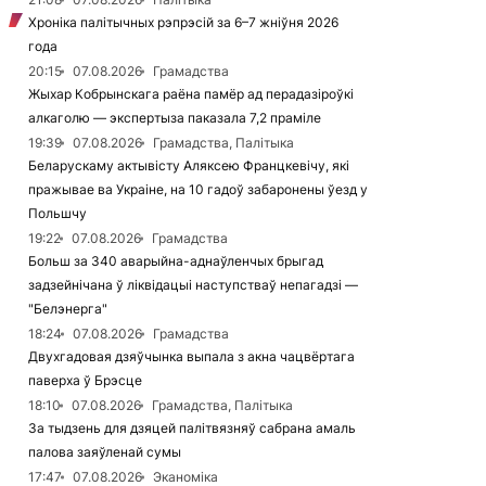
Хроніка палітычных рэпрэсій за 6–7 жніўня 2026
года
20:15
07.08.2026
Грамадства
Жыхар Кобрынскага раёна памёр ад перадазіроўкі
алкаголю — экспертыза паказала 7,2 праміле
19:39
07.08.2026
Грамадства, Палітыка
Беларускаму актывісту Аляксею Францкевічу, які
пражывае ва Украіне, на 10 гадоў забаронены ўезд у
Польшчу
19:22
07.08.2026
Грамадства
Больш за 340 аварыйна-аднаўленчых брыгад
задзейнічана ў ліквідацыі наступстваў непагадзі —
"Белэнерга"
18:24
07.08.2026
Грамадства
Двухгадовая дзяўчынка выпала з акна чацвёртага
паверха ў Брэсце
18:10
07.08.2026
Грамадства, Палітыка
За тыдзень для дзяцей палітвязняў сабрана амаль
палова заяўленай сумы
17:47
07.08.2026
Эканоміка