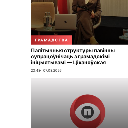
ГРАМАДСТВА
Палітычныя структуры павінны
супрацоўнічаць з грамадскімі
ініцыятывамі — Ціханоўская
23:48
07.08.2026