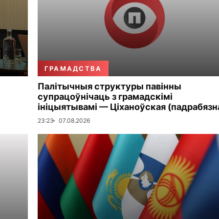
ГРАМАДСТВА
Палітычныя структуры павінны
супрацоўнічаць з грамадскімі
ініцыятывамі — Ціханоўская (падрабязн
23:23
07.08.2026