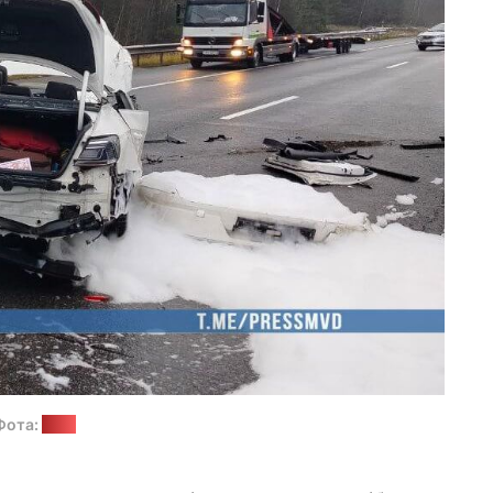
Фота:
МУС