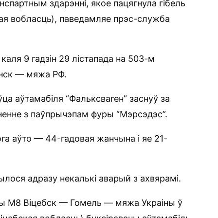
спартным здарэнні, якое пацягнула гібель
ая вобласць), паведамляе прэс-служба
аля 9 гадзін 29 лістапада на 503-м
інск — мяжа РФ.
ца аўтамабіля “Фальксваген” заснуў за
ненне з паўпрычэпам фуры “Мэрсэдэс”.
га аўто — 44-гадовая жанчына і яе 21-
былося адразу некалькі аварый з ахвярамі.
сы M8 Віцебск — Гомель — мяжа Украіны ў