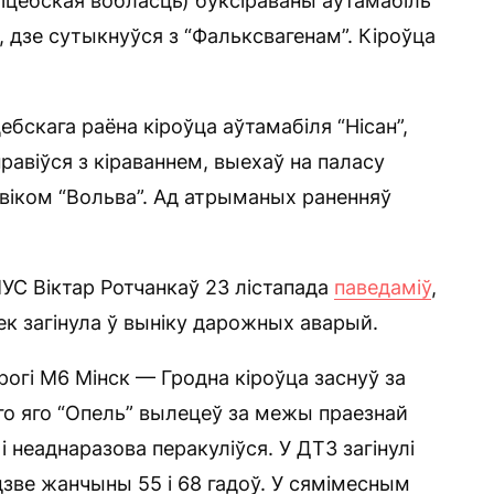
іцебская вобласць) буксіраваны аўтамабіль
 дзе сутыкнуўся з “Фальксвагенам”. Кіроўца
цебскага раёна кіроўца аўтамабіля “Нісан”,
равіўся з кіраваннем, выехаў на паласу
авіком “Вольва”. Ад атрыманых раненняў
МУС Віктар Ротчанкаў 23 лістапада
паведаміў
,
ек загінула ў выніку дарожных аварый.
арогі М6 Мінск — Гродна кіроўца заснуў за
аго яго “Опель” вылецеў за межы праезнай
 неаднаразова перакуліўся. У ДТЗ загінулі
 дзве жанчыны 55 і 68 гадоў. У сямімесным