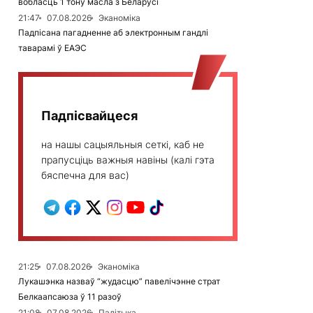
вобласць 1 тону масла з Беларусі
21:47
07.08.2026
Эканоміка
Падпісана пагадненне аб электронным гандлі
таварамі ў ЕАЭС
Падпісвайцеся
на нашы сацыяльныя сеткі, каб не
прапусціць важныя навіны (калі гэта
бяспечна для вас)
21:25
07.08.2026
Эканоміка
Лукашэнка назваў “жудасцю” павелічэнне страт
Белкаапсаюза ў 11 разоў
21:08
07.08.2026
Палітыка