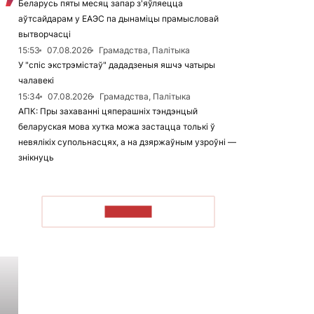
Беларусь пяты месяц запар з'яўляецца
аўтсайдарам у ЕАЭС па дынаміцы прамысловай
вытворчасці
15:53
07.08.2026
Грамадства, Палітыка
У "спіс экстрэмістаў" дададзеныя яшчэ чатыры
чалавекі
15:34
07.08.2026
Грамадства, Палітыка
АПК: Пры захаванні цяперашніх тэндэнцый
беларуская мова хутка можа застацца толькі ў
невялікіх супольнасцях, а на дзяржаўным узроўні —
знікнуць
ЧЫТАЦЬ