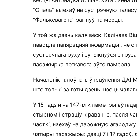
вёсцы Антонаўка Аршанскага раёна (В
“Опель” выехаў на сустрэчную паласу,
“Фальксвагена” загінуў на месцы.
У той жа дзень каля вёскі Калінава Ві
паводле папярэдняй інфармацыі, не сп
сустрэчнага руху і сутыкнуўся з груз
пасажырка легкавога аўто памерла.
Начальнік галоўнага ўпраўлення ДАІ 
што толькі за гэты дзень шэсць чалав
У 15 гадзін на 147-м кіламетры аўтад
стырном і страціў кіраванне, пасля ч
часткі, наехаў на дарожную агароджу і
чатыры пасажыры: дзеці 7 і 17 гадоў,