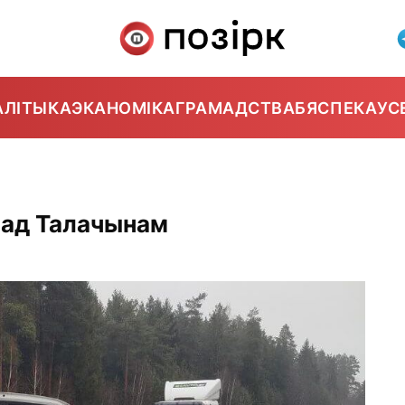
АЛІТЫКА
ЭКАНОМІКА
ГРАМАДСТВА
БЯСПЕКА
УС
 пад Талачынам