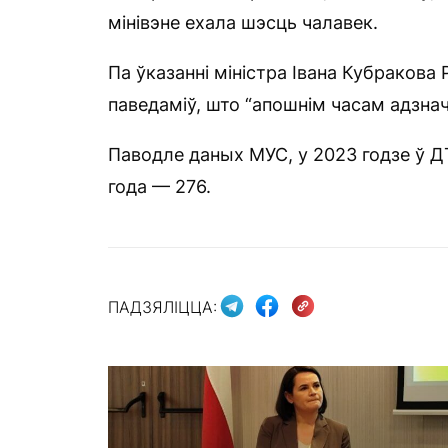
мінівэне ехала шэсць чалавек.
Па ўказанні міністра Івана Кубракова
паведаміў, што “апошнім часам адзна
Паводле даных МУС, у 2023 годзе ў ДТ
года — 276.
ПАДЗЯЛІЦЦА: