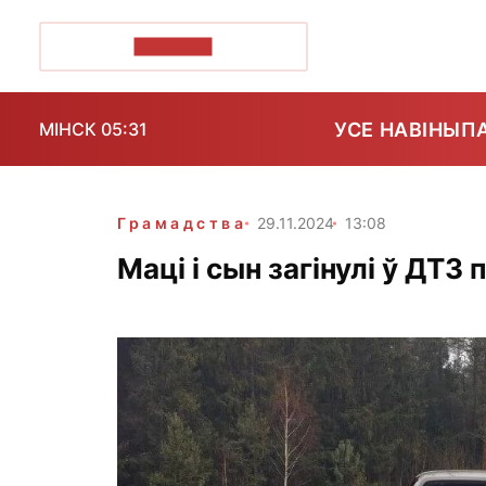
ПОЗІРК+
УСЕ НАВІНЫ
П
МІНСК 05:31
Грамадства
29.11.2024
13:08
Маці і сын загінулі ў ДТЗ