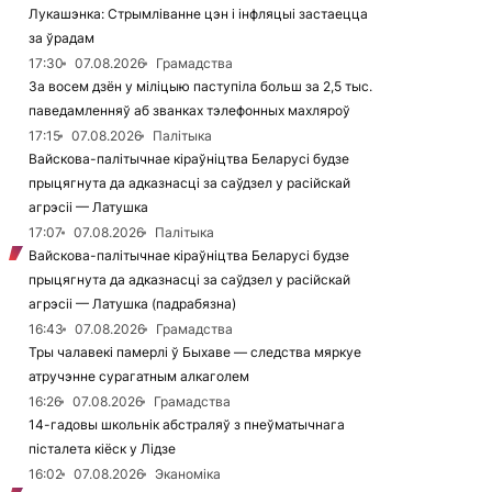
Лукашэнка: Стрымліванне цэн і інфляцыі застаецца
за ўрадам
17:30
07.08.2026
Грамадства
За восем дзён у міліцыю паступіла больш за 2,5 тыс.
паведамленняў аб званках тэлефонных махляроў
17:15
07.08.2026
Палітыка
Вайскова-палітычнае кіраўніцтва Беларусі будзе
прыцягнута да адказнасці за саўдзел у расійскай
агрэсіі — Латушка
17:07
07.08.2026
Палітыка
Вайскова-палітычнае кіраўніцтва Беларусі будзе
прыцягнута да адказнасці за саўдзел у расійскай
агрэсіі — Латушка (падрабязна)
16:43
07.08.2026
Грамадства
Тры чалавекі памерлі ў Быхаве — следства мяркуе
атручэнне сурагатным алкаголем
16:26
07.08.2026
Грамадства
14-гадовы школьнік абстраляў з пнеўматычнага
пісталета кіёск у Лідзе
16:02
07.08.2026
Эканоміка