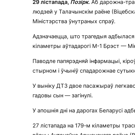
29 лістапада,
Позірк
.
Аб дарожна-тран
людзей у Талачынскім раёне (Віцебск
Міністэрства ўнутраных спраў.
Адзначаецца, што трагедыя адбылася к
кіламетры аўтадарогі М-1 Брэст — М
Паводле папярэдняй інфармацыі, кіроў
стырном і ўчыніў спадарожнае сутык
У выніку ДТЗ двое пасажыраў легкаво
гадовы сын — загінулі.
У апошнія дні на дарогах Беларусі ад
27 лістапада на 179-м кіламетры тра