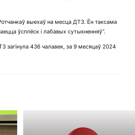
 Ротчанкаў выехаў на месца ДТЗ. Ён таксама
чаецца ўсплёск і лабавых сутыкненняў”.
З загінула 436 чалавек, за 9 месяцаў 2024