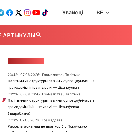
Увайсці
BE
Е АРТЫКУЛЫ
СТУЖКА НАВІН
23:48
07.08.2026
Грамадства, Палітыка
Палітычныя структуры павінны супрацоўнічаць з
грамадскімі ініцыятывамі — Ціханоўская
23:23
07.08.2026
Грамадства, Палітыка
Палітычныя структуры павінны супрацоўнічаць з
грамадскімі ініцыятывамі — Ціханоўская
(падрабязна)
22:02
07.08.2026
Грамадства
Рассельгаснагляд не прапусціў у Пскоўскую