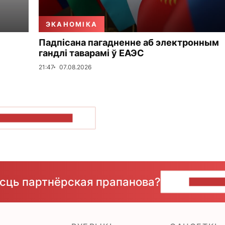
ЭКАНОМІКА
Падпісана пагадненне аб электронным
гандлі таварамі ў ЕАЭС
21:47
07.08.2026
ПАКАЗАЦЬ БОЛЬШ
ёсць партнёрская прапанова?
НАПІШЫ