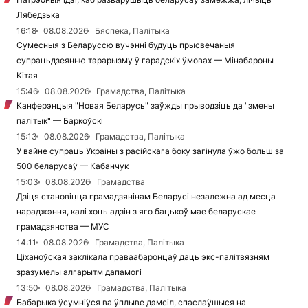
Лябедзька
16:18
08.08.2026
Бяспека, Палітыка
Сумесныя з Беларуссю вучэнні будуць прысвечаныя
супрацьдзеянню тэрарызму ў гарадскіх ўмовах — Мінабароны
Кітая
15:46
08.08.2026
Грамадства, Палітыка
Канферэнцыя "Новая Беларусь" заўжды прыводзіць да "змены
палітык" — Баркоўскі
15:13
08.08.2026
Грамадства, Палітыка
У вайне супраць Украіны з расійскага боку загінула ўжо больш за
500 беларусаў — Кабанчук
15:03
08.08.2026
Грамадства
Дзіця становіцца грамадзянінам Беларусі незалежна ад месца
нараджэння, калі хоць адзін з яго бацькоў мае беларускае
грамадзянства — МУС
14:11
08.08.2026
Грамадства, Палітыка
Ціханоўская заклікала праваабаронцаў даць экс-палітвязням
зразумелы алгарытм дапамогі
13:50
08.08.2026
Грамадства, Палітыка
Бабарыка ўсумніўся ва ўплыве дэмсіл, спаслаўшыся на