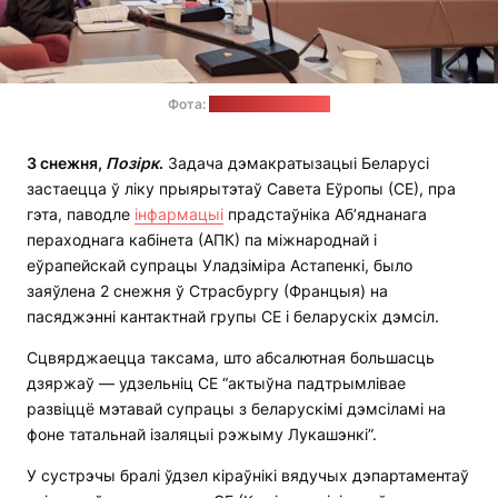
Фота:
прэс-служба АПК
3 снежня,
Позірк
.
Задача дэмакратызацыі Беларусі
застаецца ў ліку прыярытэтаў Савета Еўропы (СЕ), пра
гэта, паводле
інфармацыі
прадстаўніка Аб’яднанага
пераходнага кабінета (АПК) па міжнароднай і
еўрапейскай супрацы Уладзіміра Астапенкі, было
заяўлена 2 снежня ў Страсбургу (Францыя) на
пасяджэнні кантактнай групы СЕ і беларускіх дэмсіл.
Сцвярджаецца таксама, што абсалютная большасць
дзяржаў — удзельніц СЕ “актыўна падтрымлівае
развіццё мэтавай супрацы з беларускімі дэмсіламі на
фоне татальнай ізаляцыі рэжыму Лукашэнкі”.
У сустрэчы бралі ўдзел кіраўнікі вядучых дэпартаментаў