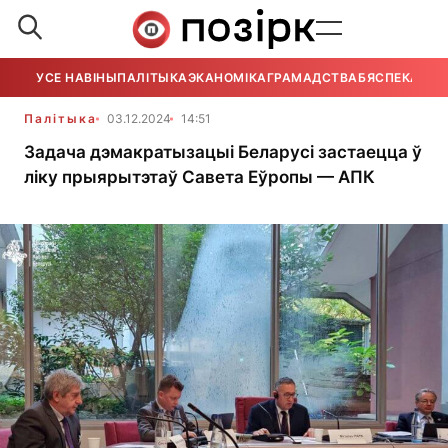
УСЕ НАВІНЫ
ПАЛІТЫКА
ЭКАНОМІКА
ГРАМАДСТВА
БЯСПЕКА
УСЕ
Палітыка
03.12.2024
14:51
Задача дэмакратызацыі Беларусі застаецца ў
ліку прыярытэтаў Савета Еўропы — АПК