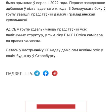
было прынятае ў верасні 2022 года. Першае пасяджэнне
адбылося ў лістападзе таго ж года. З беларускага боку ў
групу ўвайшлі прадстаўнікі дэмсіл і грамадзянскай
супольнасці.
Ад СЕ ў групе ўдзельнічаюць прадстаўнікі ўсіх
палітычных структур, у тым ліку ПАСЕ і Офіса камісара
па правах чалавека.
Летась у кастрычніку СЕ надаў дэмсілам асобны офіс у
сваім будынку ў Страсбургу.
ПАДЗЯЛІЦЦА:
ПАКАЗАЦЬ БОЛЬШ