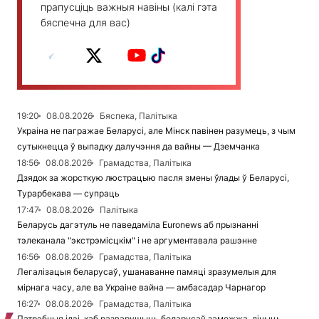
прапусціць важныя навіны (калі гэта
бяспечна для вас)
19:20
08.08.2026
Бяспека, Палітыка
Украіна не пагражае Беларусі, але Мінск павінен разумець, з чым
сутыкнецца ў выпадку далучэння да вайны — Дземчанка
18:56
08.08.2026
Грамадства, Палітыка
Дзядок за жорсткую люстрацыю пасля змены ўлады ў Беларусі,
Турарбекава — супраць
17:47
08.08.2026
Палітыка
Беларусь дагэтуль не паведаміла Euronews аб прызнанні
тэлеканала "экстрэмісцкім" і не аргументавала рашэнне
16:56
08.08.2026
Грамадства, Палітыка
Легалізацыя беларусаў, ушанаванне памяці зразумелыя для
мірнага часу, але ва Украіне вайна — амбасадар Чарнагор
16:27
08.08.2026
Грамадства, Палітыка
Патрэбныя ідэі, каб разварушыць беларусаў замежжа, лічыць