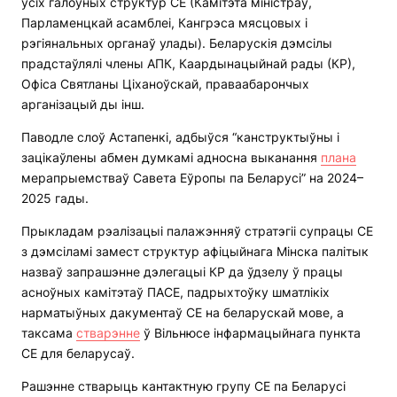
усіх галоўных структур СЕ (Камітэта міністраў,
Парламенцкай асамблеі, Кангрэса мясцовых і
рэгіянальных органаў улады). Беларускія дэмсілы
прадстаўлялі члены АПК, Каардынацыйнай рады (КР),
Офіса Святланы Ціханоўскай, праваабарончых
арганізацый ды інш.
Паводле слоў Астапенкі, адбыўся “канструктыўны і
зацікаўлены абмен думкамі адносна выканання
плана
мерапрыемстваў Савета Еўропы па Беларусі” на 2024–
2025 гады.
Прыкладам рэалізацыі палажэнняў стратэгіі супрацы СЕ
з дэмсіламі замест структур афіцыйнага Мінска палітык
назваў запрашэнне дэлегацыі КР да ўдзелу ў працы
асноўных камітэтаў ПАСЕ, падрыхтоўку шматлікіх
нарматыўных дакументаў СЕ на беларускай мове, а
таксама
стварэнне
ў Вільнюсе інфармацыйнага пункта
СЕ для беларусаў.
Рашэнне стварыць кантактную групу СЕ па Беларусі