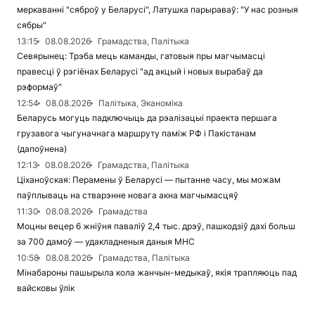
меркаванні "сяброў у Беларусі", Латушка парыраваў: "У нас розныя
сябры"
13:15
08.08.2026
Грамадства, Палітыка
Севярынец: Трэба мець каманды, гатовыя пры магчымасці
правесці ў рэгіёнах Беларусі "ад акцый і новых вырабаў да
рэформаў"
12:54
08.08.2026
Палітыка, Эканоміка
Беларусь могуць падключыць да рэалізацыі праекта першага
грузавога чыгуначнага маршруту паміж РФ і Пакістанам
(дапоўнена)
12:13
08.08.2026
Грамадства, Палітыка
Ціханоўская: Перамены ў Беларусі — пытанне часу, мы можам
паўплываць на стварэнне новага акна магчымасцяў
11:30
08.08.2026
Грамадства
Моцны вецер 6 жніўня паваліў 2,4 тыс. дрэў, пашкодзіў дахі больш
за 700 дамоў — удакладненыя даныя МНС
10:58
08.08.2026
Грамадства, Палітыка
Мінабароны пашырыла кола жанчын-медыкаў, якія трапляюць пад
вайсковы ўлік