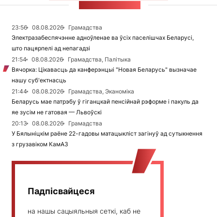
СТУЖКА НАВІН
23:56
08.08.2026
Грамадства
Электразабеспячэнне адноўленае ва ўсіх паселішчах Беларусі,
што пацярпелі ад непагадзі
21:54
08.08.2026
Грамадства, Палітыка
Вячорка: Цікавасць да канферэнцыі "Новая Беларусь" вызначае
нашу суб'ектнасць
21:44
08.08.2026
Грамадства, Эканоміка
Беларусь мае патрэбу ў гіганцкай пенсійнай рэформе і пакуль да
яе зусім не гатовая — Львоўскі
20:13
08.08.2026
Грамадства
У Бялыніцкім раёне 22-гадовы матацыкліст загінуў ад сутыкнення
з грузавіком КамАЗ
Падпісвайцеся
на нашы сацыяльныя сеткі, каб не