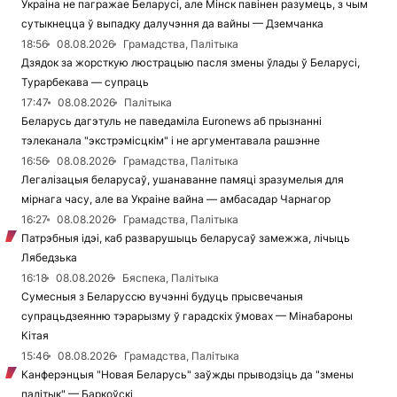
Украіна не пагражае Беларусі, але Мінск павінен разумець, з чым
сутыкнецца ў выпадку далучэння да вайны — Дземчанка
18:56
08.08.2026
Грамадства, Палітыка
Дзядок за жорсткую люстрацыю пасля змены ўлады ў Беларусі,
Турарбекава — супраць
17:47
08.08.2026
Палітыка
Беларусь дагэтуль не паведаміла Euronews аб прызнанні
тэлеканала "экстрэмісцкім" і не аргументавала рашэнне
16:56
08.08.2026
Грамадства, Палітыка
Легалізацыя беларусаў, ушанаванне памяці зразумелыя для
мірнага часу, але ва Украіне вайна — амбасадар Чарнагор
16:27
08.08.2026
Грамадства, Палітыка
Патрэбныя ідэі, каб разварушыць беларусаў замежжа, лічыць
Лябедзька
16:18
08.08.2026
Бяспека, Палітыка
Сумесныя з Беларуссю вучэнні будуць прысвечаныя
супрацьдзеянню тэрарызму ў гарадскіх ўмовах — Мінабароны
Кітая
15:46
08.08.2026
Грамадства, Палітыка
Канферэнцыя "Новая Беларусь" заўжды прыводзіць да "змены
палітык" — Баркоўскі