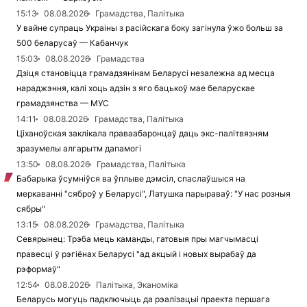
15:13
08.08.2026
Грамадства, Палітыка
У вайне супраць Украіны з расійскага боку загінула ўжо больш за
500 беларусаў — Кабанчук
15:03
08.08.2026
Грамадства
Дзіця становіцца грамадзянінам Беларусі незалежна ад месца
нараджэння, калі хоць адзін з яго бацькоў мае беларускае
грамадзянства — МУС
14:11
08.08.2026
Грамадства, Палітыка
Ціханоўская заклікала праваабаронцаў даць экс-палітвязням
зразумелы алгарытм дапамогі
13:50
08.08.2026
Грамадства, Палітыка
Бабарыка ўсумніўся ва ўплыве дэмсіл, спаслаўшыся на
меркаванні "сяброў у Беларусі", Латушка парыраваў: "У нас розныя
сябры"
13:15
08.08.2026
Грамадства, Палітыка
Севярынец: Трэба мець каманды, гатовыя пры магчымасці
правесці ў рэгіёнах Беларусі "ад акцый і новых вырабаў да
рэформаў"
12:54
08.08.2026
Палітыка, Эканоміка
Беларусь могуць падключыць да рэалізацыі праекта першага