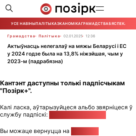
УСЕ НАВІНЫ
ПАЛІТЫКА
ЭКАНОМІКА
ГРАМАДСТВА
БЯСПЕКА
УСЕ
Грамадства
Палітыка
02.01.2025
12:36
Актыўнасць нелегалаў на мяжы Беларусі і ЕС
у 2024 годзе была на 13,8% ніжэйшая, чым у
2023-м (падрабязна)
Кантэнт даступны толькі падпісчыкам
"Позірк+".
Калі ласка, аўтарызуйцеся альбо звярніцеся ў
службу падпіскі:
pozirk@pozirk.online
Вы можаце вернуцца на
Галоўную