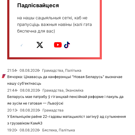
Падпісвайцеся
на нашы сацыяльныя сеткі, каб не
прапусціць важныя навіны (калі гэта
бяспечна для вас)
21:54
08.08.2026
Грамадства, Палітыка
Вячорка: Цікавасць да канферэнцыі "Новая Беларусь" вызначае
нашу суб'ектнасць
21:44
08.08.2026
Грамадства, Эканоміка
Беларусь мае патрэбу ў гіганцкай пенсійнай рэформе і пакуль да
яе зусім не гатовая — Львоўскі
20:13
08.08.2026
Грамадства
У Бялыніцкім раёне 22-гадовы матацыкліст загінуў ад сутыкнення
з грузавіком КамАЗ
19:20
08.08.2026
Бяспека, Палітыка