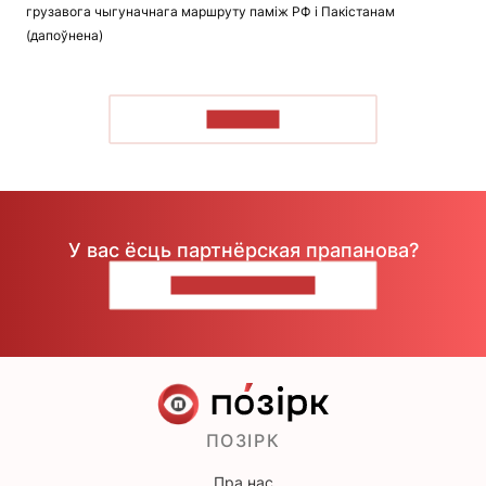
грузавога чыгуначнага маршруту паміж РФ і Пакістанам
(дапоўнена)
ЧЫТАЦЬ
У вас ёсць партнёрская прапанова?
НАПІШЫЦЕ НАМ
ПОЗІРК
Пра нас