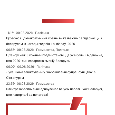
СТУЖКА НАВІН
11:16
09.08.2026
Палітыка
Еўрасаюз і дэмакратычныя краіны выказваюць салідарнасць з
беларусамі з нагоды гадавіны выбараў-2020
09:56
09.08.2026
Грамадства, Палітыка
Ціханоўская: З кожным годам становіцца ўсё больш відавочна,
што 2020-ты незваротна змяніў Беларусь
09:07
09.08.2026
Палітыка
Лукашэнка зацікаўлены ў "нарошчванні супрацоўніцтва" з
Сінгапурам
23:56
08.08.2026
Грамадства
Электразабеспячэнне адноўленае ва ўсіх паселішчах Беларусі,
што пацярпелі ад непагадзі