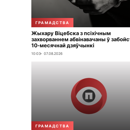
ГРАМАДСТВА
Жыхару Віцебска з псіхічным
захворваннем абвінавачаны ў забойс
10-месячнай дзяўчынкі
10:03
07.08.2026
ГРАМАДСТВА