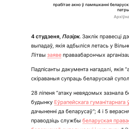
прабітае акно ў памяшканні беларуск
патры
Архіўн
4 студзеня,
Позірк
.
Заклік правесці д
выпадаў, якія адбыліся летась у Віль
Літвы
заяве
праваабарончых арганізацы
Падпісанты дакумента нагадалі, якія 
скіраваныя супраць беларускай суполь
28 ліпеня “атаку невядомых зазнала 
будынку
Еўрапейскага гуманітарнага ў
дачыненні да беларусаў”; 4 і 5 верас
праводзіць службы
беларуская права