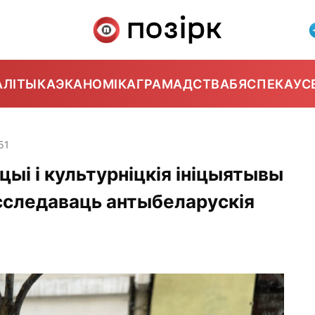
АЛІТЫКА
ЭКАНОМІКА
ГРАМАДСТВА
БЯСПЕКА
УС
51
ыі і культурніцкія ініцыятывы
асследаваць антыбеларускія