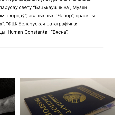
еларусаў свету “Бацькаўшчына”, Музей
Дом творцаў”, асацыяцыя “Чабор”, праекты
”, “ФШ: Беларуская фатаграфічная
ыі Human Constanta і “Вясна”.