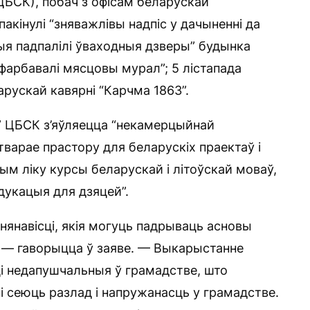
(ЦБСК), побач з офісам беларускай
пакінулі “зняважлівы надпіс у дачыненні да
ыя падпалілі ўваходныя дзверы” будынка
зафарбавалі мясцовы мурал”; 5 лістапада
ларускай кавярні “Карчма 1863”.
” ЦБСК з’яўляецца “некамерцыйнай
тварае прастору для беларускіх праектаў і
тым ліку курсы беларускай і літоўскай моваў,
дукацыя для дзяцей”.
навісці, якія могуць падрываць асновы
 — гаворыцца ў заяве. — Выкарыстанне
і недапушчальныя ў грамадстве, што
і сеюць разлад і напружанасць у грамадстве.