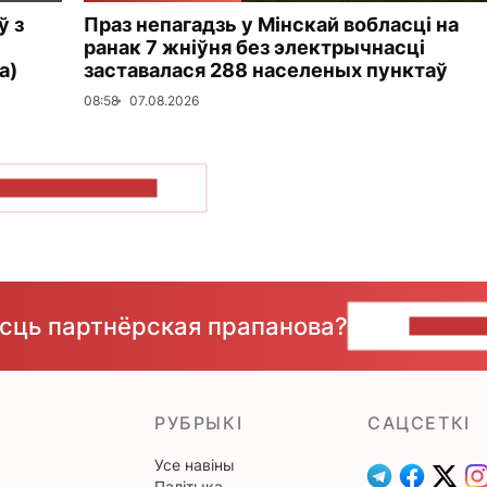
ў з
Праз непагадзь у Мінскай вобласці на
ранак 7 жніўня без электрычнасці
а)
заставалася 288 населеных пунктаў
08:58
07.08.2026
ПАКАЗАЦЬ БОЛЬШ
ёсць партнёрская прапанова?
НАПІШЫ
РУБРЫКІ
САЦСЕТКІ
Усе навіны
Палітыка