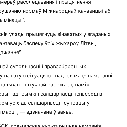
мераў расследавання і прыцягнення
арушэнню нормаў Міжнароднай канвенцыі аб
ымінацыі”.
скія ўлады прыцягнуць вінаватых у згаданых
рантаваць бяспеку ўсіх жыхароў Літвы,
оджання”.
най супольнасці і праваабарончых
у на гэтую сітуацыю і падтрымаць намаганні
спальванні штучнай варожасці паміж
овы падтрымкі і салідарнасці непасрэдна
м усіх да салідарнасці і супрацы ў
імасці”, — адзначана ў заяве.
БСК, грамадская культурніцкая кампанія