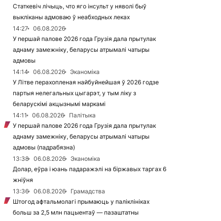
Статкевіч лічыць, что яго інсульт у няволі быў
выкліканы адмоваю ў неабходных леках
14:27
06.08.2026
У першай палове 2026 года Грузія дала прытулак
аднаму замежніку, беларусы атрымалі чатыры
адмовы
14:14
06.08.2026
Эканоміка
У Літве перахопленая найбуйнейшая ў 2026 годзе
партыя нелегальных цыгарэт, у тым ліку з
беларускімі акцызнымі маркамі
14:11
06.08.2026
Палітыка
У першай палове 2026 года Грузія дала прытулак
аднаму замежніку, беларусы атрымалі чатыры
адмовы (падрабязна)
13:38
06.08.2026
Эканоміка
Долар, еўра і юань падаражэлі на біржавых таргах 6
жніўня
13:36
06.08.2026
Грамадства
Штогод афтальмолагі прымаюць у паліклініках
больш за 2,5 млн пацыентаў — пазаштатны