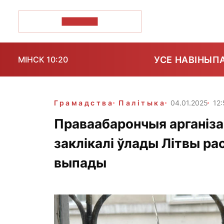
ПОЗІРК+
УСЕ НАВІНЫ
П
МІНСК 10:20
Грамадства
Палітыка
04.01.2025
12:
Праваабарончыя арганізац
заклікалі ўлады Літвы р
выпады