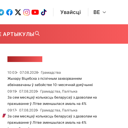
Увайсці
BE
Е АРТЫКУЛЫ
СТУЖКА НАВІН
10:03
07.08.2026
Грамадства
Жыхару Віцебска з псіхічным захворваннем
абвінавачаны ў забойстве 10-месячнай дзяўчынкі
09:19
07.08.2026
Грамадства, Палітыка
За сем месяцаў колькасць беларусаў з дазволам на
пражыванне ў Літве зменшылася амаль на 4%
09:17
07.08.2026
Грамадства, Палітыка
За сем месяцаў колькасць беларусаў з дазволам на
пражыванне ў Літве зменшылася амаль на 4%