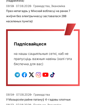
(падрабязна)
08:58
07.08.2026
Грамадства, Эканоміка
Праз непагадзь у Мінскай вобласці на ранак 7
жніўня без электрычнасці заставалася 288
населеных пунктаў
Падпісвайцеся
на нашы сацыяльныя сеткі, каб не
прапусціць важныя навіны (калі гэта
бяспечна для вас)
08:54
07.08.2026
Грамадства
У Мазырскім раёне патануў 4-гадовы хлопчык
08:27
07.08.2026
Палітыка, Эканоміка