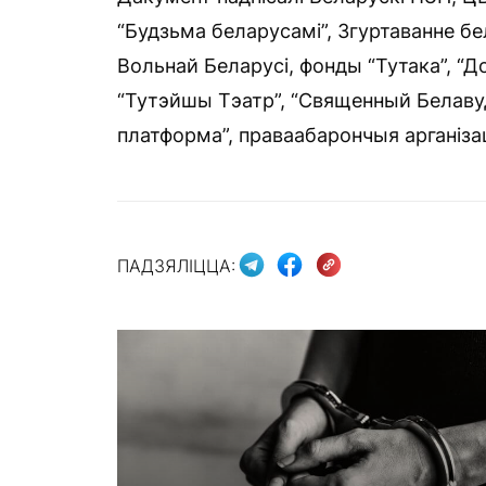
“Будзьма беларусамі”, Згуртаванне б
Вольнай Беларусі, фонды “Тутака”, “
“Тутэйшы Тэатр”, “Священный Белавуд
платформа”, праваабарончыя арганізац
ПАДЗЯЛІЦЦА: