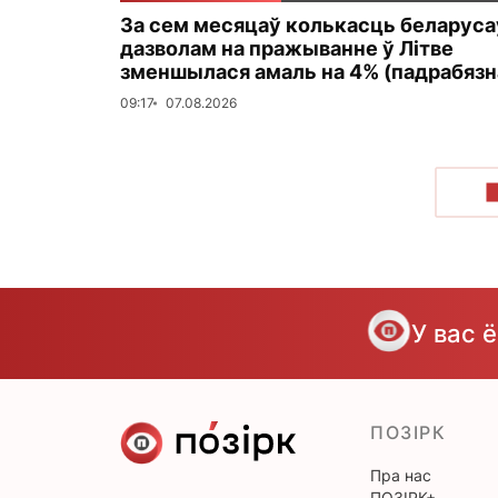
За сем месяцаў колькасць беларуса
дазволам на пражыванне ў Літве
зменшылася амаль на 4% (падрабязн
09:17
07.08.2026
У вас 
ПОЗІРК
Пра нас
ПОЗІРК+