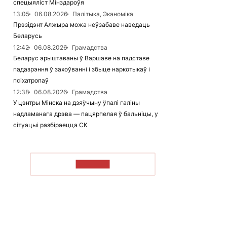
спецыяліст Мінздароўя
13:05
06.08.2026
Палітыка, Эканоміка
Прэзідэнт Алжыра можа неўзабаве наведаць
Беларусь
12:42
06.08.2026
Грамадства
Беларус арыштаваны ў Варшаве на падставе
падазрэння ў захоўванні і збыце наркотыкаў і
псіхатропаў
12:38
06.08.2026
Грамадства
У цэнтры Мінска на дзяўчыну ўпалі галіны
надламанага дрэва — пацярпелая ў бальніцы, у
сітуацыі разбіраецца СК
ЧЫТАЦЬ