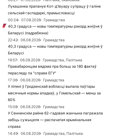
Лукашэнка прапануе Кот-д'Івуару супрацу ў галіне
сельскай гаспадаркі, прамысловасці
00:24
07.08.2026
Грамадства
40,3 градуса — новы тэмпературны рэкорд жніўня ў
Беларусі (падрабязна)
22:42
06.08.2026
Грамадства
40,3 градуса — новы тэмпературны рэкорд жніўня ў
Беларусі
19:57
06.08.2026
Грамадства, Палітыка
Правабаронцам вядома пра больш за 180 фактаў
пераследу па "справе ЕГУ"
17:36
06.08.2026
Грамадства
У ліпені ў Гродзенскай вобласці выпала паўтары
месячныя нормы ападкаў, у Гомельскай — менш за
60%
15:08
06.08.2026
Грамадства
У Сенненскім раёне 62-гадовая жанчына пагражала
забіць сужыцеля — распачатая крымінальная
справа
14:49
06.08.2026
Грамадства, Палітыка