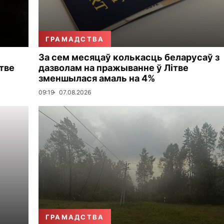
ГРАМАДСТВА
За сем месяцаў колькасць беларусаў з
тве
дазволам на пражыванне ў Літве
зменшылася амаль на 4%
09:19
07.08.2026
ГРАМАДСТВА