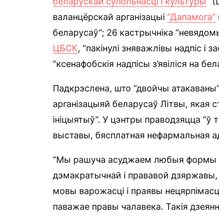
беларускай супольнасці і культуры
” 
валанцёрскай арганізацыі
“Дапамога”
беларусаў”; 26 кастрычніка “невядом
ЦБСК
, “пакінулі зняважлівы надпіс і 
“ксенафобскія надпісы з’явіліся на бе
Падкрэслена, што “двойчы атакаваны
арганізацыяй беларусаў Літвы, якая с
ініцыятыў”. У цэнтры праводзяцца “ў 
выставы, бясплатная нефармальная а
“Мы рашуча асуджаем любыя формы ня
дэмакратычнай і прававой дзяржавы,
мовы варожасці і праявы нецярпімасц
паважае правы чалавека. Такія дзеянн