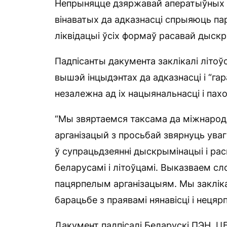
Непрыняцце дзяржавай аператыўных 
вінаватых да адказнасці спрыяюць п
ліквідацыі ўсіх формаў расавай дыскр
Падпісанты дакумента заклікалі літоў
вышэй інцыдэнтах да адказнасці і “га
незалежна ад іх нацыянальнасці і пах
“Мы звяртаемся таксама да міжнарод
арганізацый з просьбай звярнуць уваг
ў супрацьдзеянні дыскрымінацыі і ра
беларусамі і літоўцамі. Выказваем сл
пацярпелым арганізацыям. Мы заклікае
барацьбе з праявамі нянавісці і нецярп
Дакумент падпісалі Беларускі ПЭН, Ц