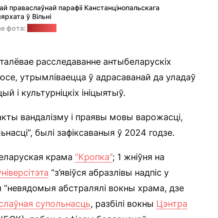
ай праваслаўнай парафіі Канстанцінопальскага
ярхата ў Вільні
ае фота:
"Позірк"
эталёвае расследаванне антыбеларускіх
нюсе, утрымліваецца ў адрасаванай да уладаў
й і культурніцкіх ініцыятыў.
“акты вандалізму і праявы мовы варожасці,
насці”, былі зафіксаваныя ў 2024 годзе.
беларуская крама
“Кропка”
; 1 жніўня на
ніверсітэта
“з’явіўся абразлівы надпіс у
ня “невядомыя абстралялі вокны храма, дзе
слаўная супольнасць
, разбілі вокны
Цэнтра