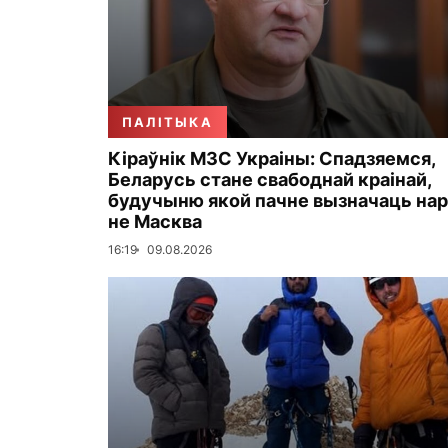
ПАЛІТЫКА
Кіраўнік МЗС Украіны: Спадзяемся,
Беларусь стане свабоднай краінай,
будучыню якой пачне вызначаць нар
не Масква
16:19
09.08.2026