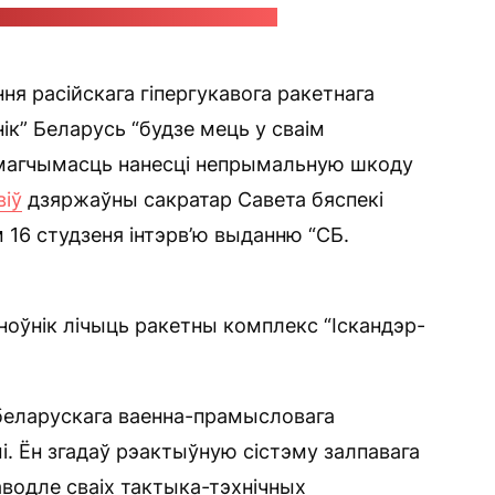
ару "Арэшніка" па ўкраінскім Дняпры
я расійскага гіпергукавога ракетнага
ік” Беларусь “будзе мець у сваім
е магчымасць нанесці непрымальную шкоду
віў
дзяржаўны сакратар Савета бяспекі
 16 студзеня інтэрв’ю выданню “СБ.
ыноўнік лічыць ракетны комплекс “Іскандэр-
 беларускага ваенна-прамысловага
і. Ён згадаў рэактыўную сістэму залпавага
паводле сваіх тактыка-тэхнічных