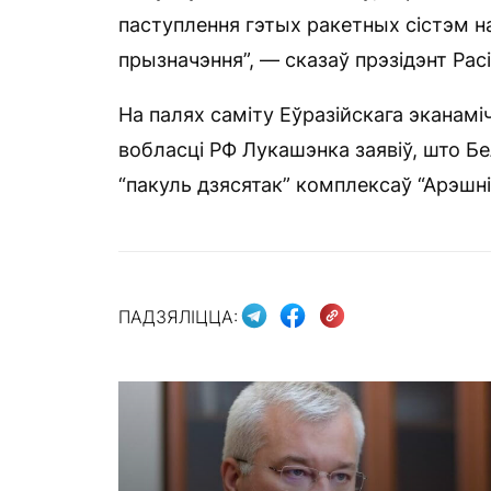
паступлення гэтых ракетных сістэм на
прызначэння”, — сказаў прэзідэнт Расі
На палях саміту Еўразійскага эканамі
вобласці РФ Лукашэнка заявіў, што Б
“пакуль дзясятак” комплексаў “Арэшнік
ПАДЗЯЛІЦЦА: