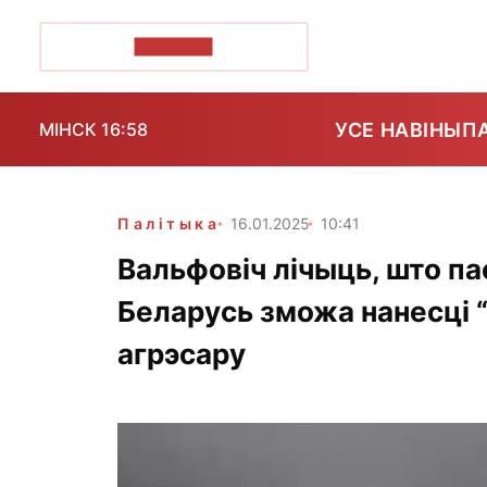
ПОЗІРК+
УСЕ НАВІНЫ
П
МІНСК 16:58
Палітыка
16.01.2025
10:41
Вальфовіч лічыць, што п
Беларусь зможа нанесці
агрэсару