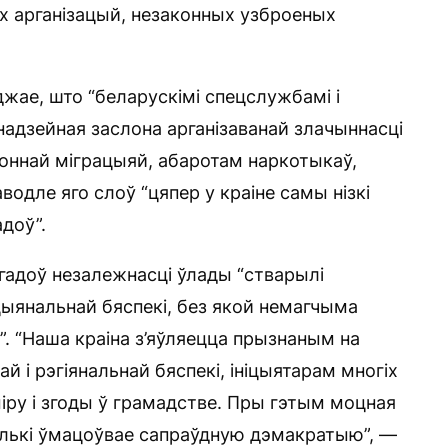
 арганізацый, незаконных узброеных
жае, што “беларускімі спецслужбамі і
надзейная заслона арганізаванай злачыннасці
коннай міграцыяй, абаротам наркотыкаў,
водле яго слоў “цяпер у краіне самы нізкі
адоў”.
 гадоў незалежнасці ўлады “стварылі
ыянальнай бяспекі, без якой немагчыма
. “Наша краіна з’яўляецца прызнаным на
 і рэгіянальнай бяспекі, ініцыятарам многіх
іру і згоды ў грамадстве. Пры гэтым моцная
толькі ўмацоўвае сапраўдную дэмакратыю”, —