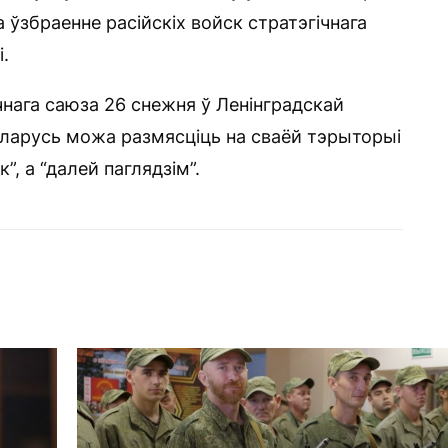
 ўзбраенне расійскіх войск стратэгічнага
і.
чнага саюза 26 снежня ў Ленінградскай
еларусь можа размясціць на сваёй тэрыторыі
”, а “далей паглядзім”.