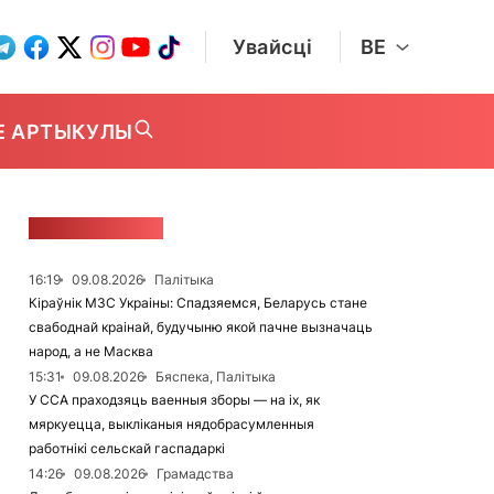
Увайсці
BE
Е АРТЫКУЛЫ
СТУЖКА НАВІН
16:19
09.08.2026
Палітыка
Кіраўнік МЗС Украіны: Спадзяемся, Беларусь стане
свабоднай краінай, будучыню якой пачне вызначаць
народ, а не Масква
15:31
09.08.2026
Бяспека, Палітыка
У ССА праходзяць ваенныя зборы — на іх, як
мяркуецца, выкліканыя нядобрасумленныя
работнікі сельскай гаспадаркі
14:26
09.08.2026
Грамадства