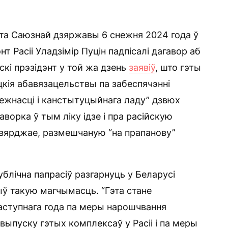
а Саюзнай дзяржавы 6 снежня 2024 года ў
т Расіі Уладзімір Пуцін падпісалі дагавор аб
йскі прэзідэнт у той жа дзень
заявіў
, што гэты
кія абавязацельствы па забеспячэнні
лежнасці і канстытуцыйнага ладу” дзвюх
гаворка ў тым ліку ідзе і пра расійскую
цвярджае, размешчаную “на прапанову”
блічна папрасіў разгарнуць у Беларусі
ыў такую магчымасць. “Гэта стане
аступнага года па меры нарошчвання
выпуску гэтых комплексаў у Расіі і па меры