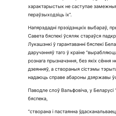
характарыстык не саступае замежным
пераўзыходзіць іх”.
Напярэдадні прэзідэнцкіх выбараў, п
Савета бяспекі ўсяляк стараўся падк
Лукашэнкі ў гарантаванні бяспекі Бела
даручэнняў таго ў краіне “вырабляюц
рознага прызначэння, без якіх сёння
дзеянняў, а створаныя сістэмы тэрыт
надаюць справе абароны дзяржавы ўс
Паводле слоў Вальфовіча, у Беларусі 
бяспека,
“створана і пастаянна ўдасканальваец