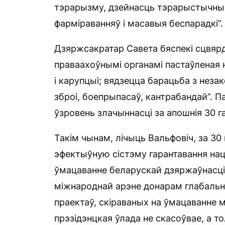
тэрарызму, дзейнасць тэрарыстычных
фарміраванняў і масавыя беспарадкі”.
Дзяржсакратар Савета бяспекі сцвярд
праваахоўнымі органамі пастаўленая 
і карупцыі; вядзецца барацьба з неза
зброі, боепрыпасаў, кантрабандай”. Па
ўзровень злачыннасці за апошнія 30 г
Такім чынам, лічыць Вальфовіч, за 30
эфектыўную сістэму гарантавання нац
ўмацаванне беларускай дзяржаўнасці”
міжнароднай арэне донарам глабальнай
праектаў, скіраваных на ўмацаванне м
прэзідэнцкая ўлада не скасоўвае, а 