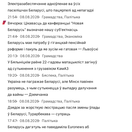
Электразабеспячэнне адноўленае ва ўсіх
паселішчах Беларусі, што пацярпелі ад непагадзі
21:54
08.08.2026
Грамадства, Палітыка
Вячорка: Цікавасць да канферэнцыі "Новая
Беларусь" вызначае нашу суб'ектнасць
21:44
08.08.2026
Грамадства, Эканоміка
Беларусь мае патрэбу ў гіганцкай пенсійнай
рэформе і пакуль да яе зусім не гатовая — Львоўскі
20:13
08.08.2026
Грамадства
У Бялыніцкім раёне 22-гадовы матацыкліст загінуў
ад сутыкнення з грузавіком КамАЗ
19:20
08.08.2026
Бяспека, Палітыка
Украіна не пагражае Беларусі, але Мінск павінен
разумець, з чым сутыкнецца ў выпадку далучэння
да вайны — Дземчанка
18:56
08.08.2026
Грамадства, Палітыка
Дзядок за жорсткую люстрацыю пасля змены ўлады
ў Беларусі, Турарбекава — супраць
17:47
08.08.2026
Палітыка
Беларусь дагэтуль не паведаміла Euronews аб