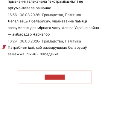
прызнанні тэлеканала "экстрэмісцкім" і не
аргументавала рашэнне
16:56
08.08.2026
Грамадства, Палітыка
Легалізацыя беларусаў, ушанаванне памяці
зразумелыя для мірнага часу, але ва Украіне вайна
— амбасадар Чарнагор
16:27
08.08.2026
Грамадства, Палітыка
Патрэбныя ідэі, каб разварушыць беларусаў
замежжа, лічыць Лябедзька
ЧЫТАЦЬ