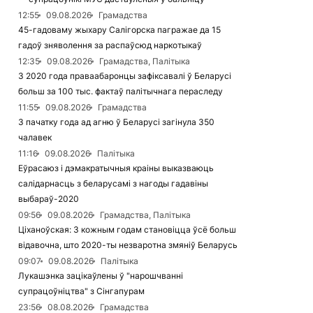
12:55
09.08.2026
Грамадства
45-гадоваму жыхару Салігорска пагражае да 15
гадоў зняволення за распаўсюд наркотыкаў
12:35
09.08.2026
Грамадства, Палітыка
З 2020 года праваабаронцы зафіксавалі ў Беларусі
больш за 100 тыс. фактаў палітычнага пераследу
11:55
09.08.2026
Грамадства
З пачатку года ад агню ў Беларусі загінула 350
чалавек
11:16
09.08.2026
Палітыка
Еўрасаюз і дэмакратычныя краіны выказваюць
салідарнасць з беларусамі з нагоды гадавіны
выбараў-2020
09:56
09.08.2026
Грамадства, Палітыка
Ціханоўская: З кожным годам становіцца ўсё больш
відавочна, што 2020-ты незваротна змяніў Беларусь
09:07
09.08.2026
Палітыка
Лукашэнка зацікаўлены ў "нарошчванні
супрацоўніцтва" з Сінгапурам
23:56
08.08.2026
Грамадства