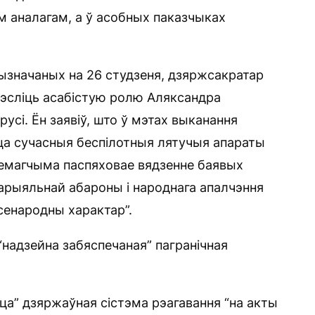
 аналагам, а ў асобных паказчыках
рызначаных на 26 студзеня, дзяржсакратар
рэсліць асабістую ролю Аляксандра
русі. Ён заявіў, што ў мэтах выканання
ца сучасныя беспілотныя лятучыя апараты
 немагчыма паспяховае вядзенне баявых
арыяльнай абароны і народнага апалчэння
енародны характар”.
“надзейна забяспечаная” пагранічная
ца” дзяржаўная сістэма рэагавання “на акты