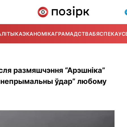
АЛІТЫКА
ЭКАНОМІКА
ГРАМАДСТВА
БЯСПЕКА
УС
асля размяшчэння “Арэшніка”
 “непрымальны ўдар” любому