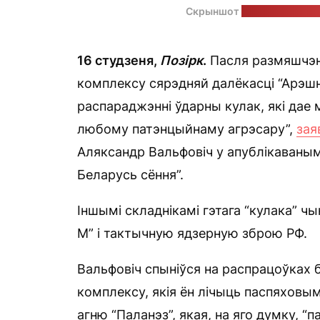
Скрыншот
відэазапісу ўд
16 студзеня,
Позірк
.
Пасля размяшчэнн
комплексу сярэдняй далёкасці “Арэшн
распараджэнні ўдарны кулак, які да
любому патэнцыйнаму агрэсару”,
зая
Аляксандр Вальфовіч у апублікаваным
Беларусь сёння”.
Іншымі складнікамі гэтага “кулака” ч
М” і тактычную ядзерную зброю РФ.
Вальфовіч спыніўся на распрацоўках
комплексу, якія ён лічыць паспяховым
агню “Паланэз”, якая, на яго думку, “