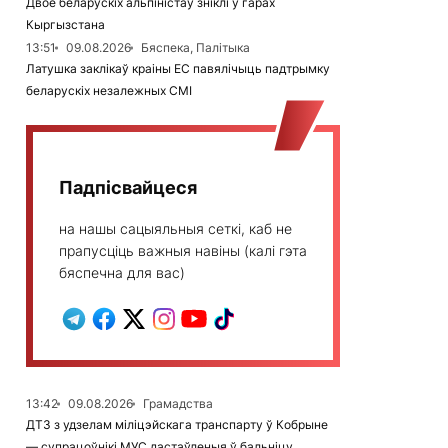
Двое беларускіх альпіністаў зніклі ў гарах
Кыргызстана
13:51
09.08.2026
Бяспека, Палітыка
Латушка заклікаў краіны ЕС павялічыць падтрымку
беларускіх незалежных СМІ
Падпісвайцеся
на нашы сацыяльныя сеткі, каб не
прапусціць важныя навіны (калі гэта
бяспечна для вас)
13:42
09.08.2026
Грамадства
ДТЗ з удзелам міліцэйскага транспарту ў Кобрыне
— супрацоўнікі МУС дастаўленыя ў бальніцу