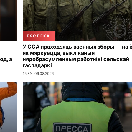
БЯСПЕКА
У ССА праходзяць ваенныя зборы — на і
як мяркуецца, выкліканыя
од, а
нядобрасумленныя работнікі сельскай
гаспадаркі
15:31
09.08.2026