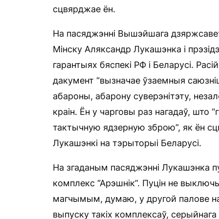
сцвярджае ён.
На пасяджэнні Вышэйшага дзяржсавет
Мінску Аляксандр Лукашэнка і прэзідэн
гарантыях бяспекі РФ і Беларусі. Расі
дакумент “вызначае ўзаемныя саюзніц
абароны, абарону суверэнітэту, неза
краін. Ён у чарговы раз нагадаў, што “
тактычную ядзерную зброю”, як ён с
Лукашэнкі на тэрыторыі Беларусі.
На згаданым пасяджэнні Лукашэнка пу
комплекс “Арэшнік”. Пуцін не выключ
магчымым, думаю, у другой палове н
выпуску такіх комплексаў, серыйнага 