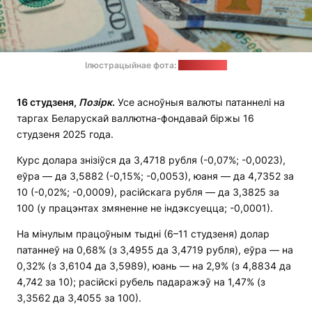
Ілюстрацыйнае фота:
freepik.com
16 студзеня,
Позірк
.
Усе асноўныя валюты патаннелі на
таргах Беларускай валлютна-фондавай біржы 16
студзеня 2025 года.
Курс долара знізіўся да 3,4718 рубля (-0,07%; -0,0023),
еўра — да 3,5882 (-0,15%; -0,0053), юаня — да 4,7352 за
10 (-0,02%; -0,0009), расійскага рубля — да 3,3825 за
100 (у працэнтах змяненне не індэксуецца; -0,0001).
На мінулым працоўным тыдні (6–11 студзеня) долар
патаннеў на 0,68% (з 3,4955 да 3,4719 рубля), еўра — на
0,32% (з 3,6104 да 3,5989), юань — на 2,9% (з 4,8834 да
4,742 за 10); расійскі рубель падаражэў на 1,47% (з
3,3562 да 3,4055 за 100).