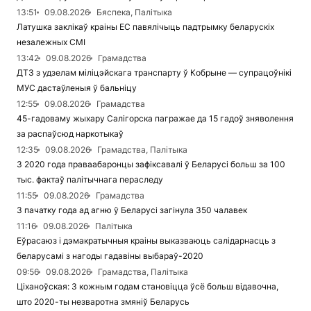
13:51
09.08.2026
Бяспека, Палітыка
Латушка заклікаў краіны ЕС павялічыць падтрымку беларускіх
незалежных СМІ
13:42
09.08.2026
Грамадства
ДТЗ з удзелам міліцэйскага транспарту ў Кобрыне — супрацоўнікі
МУС дастаўленыя ў бальніцу
12:55
09.08.2026
Грамадства
45-гадоваму жыхару Салігорска пагражае да 15 гадоў зняволення
за распаўсюд наркотыкаў
12:35
09.08.2026
Грамадства, Палітыка
З 2020 года праваабаронцы зафіксавалі ў Беларусі больш за 100
тыс. фактаў палітычнага пераследу
11:55
09.08.2026
Грамадства
З пачатку года ад агню ў Беларусі загінула 350 чалавек
11:16
09.08.2026
Палітыка
Еўрасаюз і дэмакратычныя краіны выказваюць салідарнасць з
беларусамі з нагоды гадавіны выбараў-2020
09:56
09.08.2026
Грамадства, Палітыка
Ціханоўская: З кожным годам становіцца ўсё больш відавочна,
што 2020-ты незваротна змяніў Беларусь