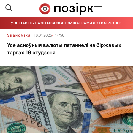
УСЕ НАВІНЫ
ПАЛІТЫКА
ЭКАНОМІКА
ГРАМАДСТВА
БЯСПЕКА
УСЕ
Эканоміка
16.01.2025
14:56
Усе асноўныя валюты патаннелі на біржавых
таргах 16 студзеня