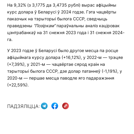
На 9,32% (з 3,1775 да 3,4735 рублі) вырас афіцыйны
курс долара ў Беларусі ў 2024 годзе. Гэта чацвёрты
паказчык на тэрыторыі былога СССР, сведчыць
праведзены
“Позіркам”
параўнальны аналіз каціровак
цэнтрабанкаў на 31 снежня 2023 года і 31 снежня 2024-
га.
У 2023 годзе ў Беларусі было другое месца па росце
афіцыйнага курсу долара (+16,12%), у 2022-м — трэцяе
(+7,39%), у 2021-м — чацвёртае сярод краін на
тэрыторыі былога СССР, дзе долар патаннеў (-1,19%), у
2020-м — першае месца паводле яго падаражэння
(+22,59%).
ПАДЗЯЛІЦЦА: