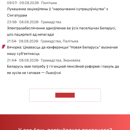
09:07
09.08.2026
Палітыка
Лукашэнка зацікаўлены ў "нарошчванні супрацоўніцтва" з
Сінгапурам
23:56
08.08.2026
Грамадства
Электразабеспячэнне адноўленае ва ўсіх паселішчах Беларусі,
што пацярпелі ад непагадзі
21:54
08.08.2026
Грамадства, Палітыка
Вячорка: Цікавасць да канферэнцыі "Новая Беларусь" вызначае
нашу суб'ектнасць
21:44
08.08.2026
Грамадства, Эканоміка
Беларусь мае патрэбу ў гіганцкай пенсійнай рэформе і пакуль да
яе зусім не гатовая — Львоўскі
ЧЫТАЦЬ