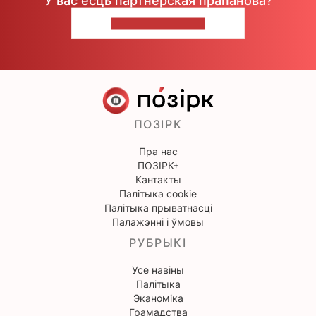
У вас ёсць партнёрская прапанова?
НАПІШЫЦЕ НАМ
ПОЗІРК
Пра нас
ПОЗІРК+
Кантакты
Палітыка cookie
Палітыка прыватнасці
Палажэнні і ўмовы
РУБРЫКІ
Усе навіны
Палітыка
Эканоміка
Грамадства