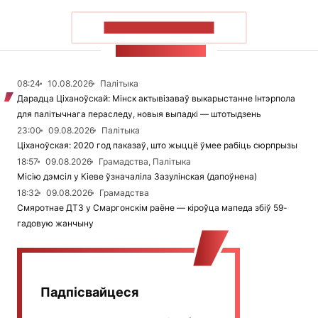
ПАКАЗАЦЬ БОЛЬШ
СТУЖКА НАВІН
08:24
10.08.2026
Палітыка
Дарадца Ціханоўскай: Мінск актывізаваў выкарыстанне Інтэрпола
для палітычнага пераследу, новыя выпадкі — штотыдзень
23:00
09.08.2026
Палітыка
Ціханоўская: 2020 год паказаў, што жыццё ўмее рабіць сюрпрызы
18:57
09.08.2026
Грамадства, Палітыка
Місію дэмсіл у Кіеве ўзначаліла Зазулінская (дапоўнена)
18:32
09.08.2026
Грамадства
Смяротнае ДТЗ у Смаргонскім раёне — кіроўца мапеда збіў 59-
гадовую жанчыну
Падпісвайцеся