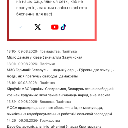
на нашы сацыяльныя сеткі, каб не
прапусціць важныя навіны (калі гэта
бяспечна для вас)
18:10
09.08.2026
Грамадства, Палітыка
Місію дэмсіл у Кіеве ўзначаліла Зазулінская
18:01
09.08.2026
Палітыка
МЗС Германіі: Беларусь — нацыя ў сэрцы Еўропы, дзе жывуць
людзі, якія прагнуць свабоды і дэмакратыі
16:19
09.08.2026
Палітыка
Кіраўнік МЗС Украіны: Спадзяемся, Беларусь стане свабоднай
краінай, будучыню якой пачне вызначаць народ, а не Масква
15:31
09.08.2026
Бяспека, Палітыка
У ССА праходзяць ваенныя зборы — на іх, як мяркуецца,
выкліканыя нядобрасумленныя работнікі сельскай гаспадаркі
14:26
09.08.2026
Грамадства
Двое беларускіх альпіністаў зніклі ў гарах Кыргызстана