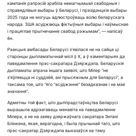
кампанія рэпрэсій зрабіла немагчымымі свабодныя і
справядлівыя выбары ў Беларусі, і прэзідэнцкія выбары
2025 года не могуць адлюстроўваць волю беларускага
народа. ЗША асуджаюць фіктыўныя выбары і наўмыснае
і працяглае прыгнечанне свабод рэжымам”, — напісаў
ён.
Рэакцыя амбасады Беларусі з’явілася не на сайце ці
старонцы дыпламатычнай місіі ў Х, а ў каментарыях да
паведамлення прэс-сакратара Дзярждэпа. Беларускія
дыпламаты апрача іншага заявілі, што Мілер “не
з’яўляецца ні суддзёй, ані прысяжным для Беларусі”, а
таксама тое, што “яго “асуджэнне” безадказнае і не мае
значэння”.
Адметны той факт, што дыппрадстаўніцтва Беларусі
вырашыла адрэагаваць менавіта на паведамленне
Мілера, а не на заяву дзяржаўнага сакратара Энтані
Блінкена, якая, верагодна, і была прычынай таго, што
прэс-сакратар Дзярждэпа выказаўся на тэму