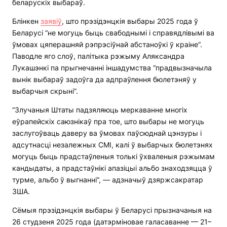
беларускіх выбараў.
Блінкен
заявіў
, што прэзідэнцкія выбары 2025 года ў
Беларусі “не могуць быць свабоднымі і справядлівымі ва
ўмовах цяперашняй рэпрэсіўнай абстаноўкі ў краіне”.
Паводле яго слоў, палітыка рэжыму Аляксандра
Лукашэнкі па прыгнечанні іншадумства “прадвызначыла
вынік выбараў задоўга да адпраўлення бюлетэняў у
выбарчыя скрыні”.
“Злучаныя Штаты падзяляюць меркаванне многіх
еўрапейскіх саюзнікаў пра тое, што выбары не могуць
заслугоўваць даверу ва ўмовах паўсюднай цэнзуры і
адсутнасці незалежных СМІ, калі ў выбарчых бюлетэнях
могуць быць прадстаўленыя толькі ўхваленыя рэжымам
кандыдаты, а прадстаўнікі апазіцыі альбо знаходзяцца ў
турме, альбо ў выгнанні”, — адзначыў дзяржсакратар
ЗША.
Сёмыя прэзідэнцкія выбары ў Беларусі прызначаныя на
26 студзеня 2025 года (датэрміновае галасаванне — 21–