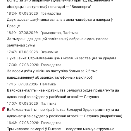
Больш за 340 аварыйна-аднаўленчых брыгад задзейнічана ў
ліквідацыі наступстваў непагадзі — "Белэнерга"
18:24
07.08.2026
Грамадства
Двухгадовая дзяўчынка выпала з акна чацвёртага паверха ў
Брэсце
18:10
07.08.2026
Грамадства, Палітыка
За тыдзень для дзяцей палітвязняў сабрана амаль палова
заяўленай сумы
17:47
07.08.2026
Эканоміка
Лукашэнка: Стрымліванне цэн і інфляцыі застаецца за ўрадам
17:30
07.08.2026
Грамадства
За восем дзён у міліцыю паступіла больш за 2,5 тыс.
паведамленняў аб званках тэлефонных махляроў
17:15
07.08.2026
Палітыка
Вайскова-палітычнае кіраўніцтва Беларусі будзе прыцягнута да
адказнасці за саўдзел у расійскай агрэсіі — Латушка
17:07
07.08.2026
Палітыка
Вайскова-палітычнае кіраўніцтва Беларусі будзе прыцягнута да
адказнасці за саўдзел у расійскай агрэсіі — Латушка (падрабязна)
16:43
07.08.2026
Грамадства
Тры чалавекі памерлі ў Быхаве — следства мяркуе атручэнне