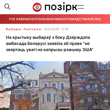
УСЕ НАВІНЫ
ПАЛІТЫКА
ЭКАНОМІКА
ГРАМАДСТВА
БЯСПЕКА
УСЕ
Выбары
Палітыка
18.01.2025
12:16
На крытыку выбараў з боку Дзярждэпа
амбасада Беларусі заявіла аб праве “не
звяртаць увагі на капрызы рэжыму ЗША”