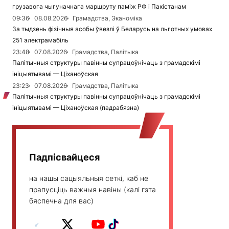
грузавога чыгуначнага маршруту паміж РФ і Пакістанам
09:36
08.08.2026
Грамадства, Эканоміка
За тыдзень фізічныя асобы ўвезлі ў Беларусь на льготных умовах
251 электрамабіль
23:48
07.08.2026
Грамадства, Палітыка
Палітычныя структуры павінны супрацоўнічаць з грамадскімі
ініцыятывамі — Ціханоўская
23:23
07.08.2026
Грамадства, Палітыка
Палітычныя структуры павінны супрацоўнічаць з грамадскімі
ініцыятывамі — Ціханоўская (падрабязна)
Падпісвайцеся
на нашы сацыяльныя сеткі, каб не
прапусціць важныя навіны (калі гэта
бяспечна для вас)