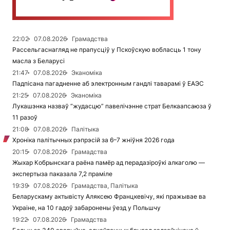
22:02
07.08.2026
Грамадства
Рассельгаснагляд не прапусціў у Пскоўскую вобласць 1 тону
масла з Беларусі
21:47
07.08.2026
Эканоміка
Падпісана пагадненне аб электронным гандлі таварамі ў ЕАЭС
21:25
07.08.2026
Эканоміка
Лукашэнка назваў “жудасцю” павелічэнне страт Белкаапсаюза ў
11 разоў
21:08
07.08.2026
Палітыка
Хроніка палітычных рэпрэсій за 6–7 жніўня 2026 года
20:15
07.08.2026
Грамадства
Жыхар Кобрынскага раёна памёр ад перадазіроўкі алкаголю —
экспертыза паказала 7,2 праміле
19:39
07.08.2026
Грамадства, Палітыка
Беларускаму актывісту Аляксею Францкевічу, які пражывае ва
Украіне, на 10 гадоў забаронены ўезд у Польшчу
19:22
07.08.2026
Грамадства