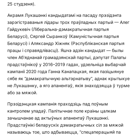
25 студзеня).
Акрамя Лукашэнкі кандыдатамі на пасаду прэзідэнта
зарэгістраваныя лідары трох праўладных партый — Алег
Гайдукевіч (Ліберальна-дэмакратычная партыя
Беларусі), Сяргей Сыранкоў (Камуністычная партыя
Беларусі) і Аляксандр Хіжняк (Рэспубліканская партыя
працы і справядлівасці). Яшчэ адзін кандыдат — былы
член Аб’яднанай грамадзянскай партыі, дэпутат Палаты
прадстаўнікоў у 2016–2019 гадах, удзельніца выбарчай
кампаніі 2020 года Ганна Канапацкая, якая пазіцыянуе
сябе як “дэмакратычную альтэрнатыву”, аднак крытыкуе
не Лукашэнку, а яго апанентаў, якія знаходзяцца ў турме
або за мяжой.
Прэзідэнцкая кампанія праходзіць пад поўным
кантролем уладаў. Палітычнае поле краіны цалкам
зачышчанае ад актыўных апанентаў Лукашэнкі.
Прадстаўнікі беларускіх дэмакратычных сіл за мяжой
называюць тое, што адбываецца, “спецаперацыяй па