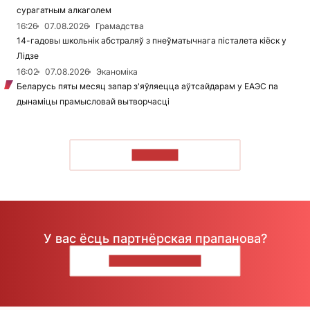
сурагатным алкаголем
16:26
07.08.2026
Грамадства
14-гадовы школьнік абстраляў з пнеўматычнага пісталета кіёск у
Лідзе
16:02
07.08.2026
Эканоміка
Беларусь пяты месяц запар з'яўляецца аўтсайдарам у ЕАЭС па
дынаміцы прамысловай вытворчасці
ЧЫТАЦЬ
У вас ёсць партнёрская прапанова?
НАПІШЫЦЕ НАМ