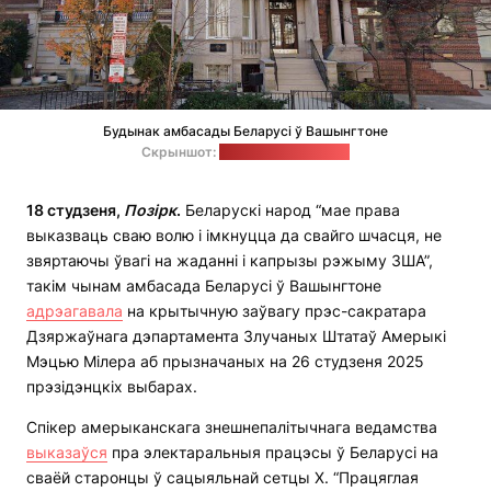
Будынак амбасады Беларусі ў Вашынгтоне
Скрыншот:
сэрвіс Google Maps
18 студзеня,
Позірк
.
Беларускі народ “мае права
выказваць сваю волю і імкнуцца да свайго шчасця, не
звяртаючы ўвагі на жаданні і капрызы рэжыму ЗША”,
такім чынам амбасада Беларусі ў Вашынгтоне
адрэагавала
на крытычную заўвагу прэс-сакратара
Дзяржаўнага дэпартамента Злучаных Штатаў Амерыкі
Мэцью Мілера аб прызначаных на 26 студзеня 2025
прэзідэнцкіх выбарах.
Спікер амерыканскага знешнепалітычнага ведамства
выказаўся
пра электаральныя працэсы ў Беларусі на
сваёй старонцы ў сацыяльнай сетцы Х. “Працяглая