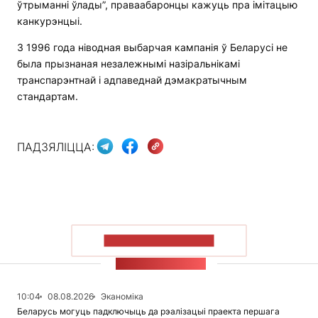
ўтрыманні ўлады”, праваабаронцы кажуць пра імітацыю
канкурэнцыі.
З 1996 года ніводная выбарчая кампанія ў Беларусі не
была прызнаная незалежнымі назіральнікамі
транспарэнтнай і адпаведнай дэмакратычным
стандартам.
ПАДЗЯЛІЦЦА:
ПАКАЗАЦЬ БОЛЬШ
СТУЖКА НАВІН
10:04
08.08.2026
Эканоміка
Беларусь могуць падключыць да рэалізацыі праекта першага