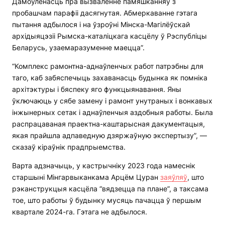
Дамоўленасць пра вызваленне памяшканняў з
пробашчам парафіі дасягнутая. Абмеркаванне гэтага
пытання адбылося і на ўзроўні Мінска-Магілёўскай
архідыяцэзіі Рымска-каталіцкага касцёлу ў Рэспубліцы
Беларусь, узаемаразуменне маецца”.
“Комплекс рамонтна-аднаўленчых работ патрэбны для
таго, каб забяспечыць захаванасць будынка як помніка
архітэктуры і бяспеку яго функцыянавання. Яны
ўключаюць у сябе замену і рамонт унутраных і вонкавых
інжынерных сетак і аднаўленчыя аздобныя работы. Была
распрацаваная праектна-каштарысная дакументацыя,
якая прайшла адпаведную дзяржаўную экспертызу”, —
сказаў кіраўнік прадпрыемства.
Варта адзначыць, у кастрычніку 2023 года намеснік
старшыні Мінгарвыканкама Арцём Цуран
заяўляў
, што
рэканструкцыя касцёла “вядзецца па плане”, а таксама
тое, што работы ў будынку мусяць пачацца ў першым
квартале 2024-га. Гэтага не адбылося.