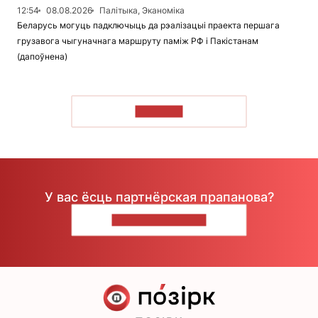
12:54
08.08.2026
Палітыка, Эканоміка
Беларусь могуць падключыць да рэалізацыі праекта першага
грузавога чыгуначнага маршруту паміж РФ і Пакістанам
(дапоўнена)
ЧЫТАЦЬ
У вас ёсць партнёрская прапанова?
НАПІШЫЦЕ НАМ