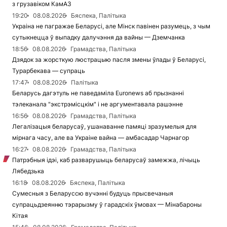
з грузавіком КамАЗ
19:20
08.08.2026
Бяспека, Палітыка
Украіна не пагражае Беларусі, але Мінск павінен разумець, з чым
сутыкнецца ў выпадку далучэння да вайны — Дземчанка
18:56
08.08.2026
Грамадства, Палітыка
Дзядок за жорсткую люстрацыю пасля змены ўлады ў Беларусі,
Турарбекава — супраць
17:47
08.08.2026
Палітыка
Беларусь дагэтуль не паведаміла Euronews аб прызнанні
тэлеканала "экстрэмісцкім" і не аргументавала рашэнне
16:56
08.08.2026
Грамадства, Палітыка
Легалізацыя беларусаў, ушанаванне памяці зразумелыя для
мірнага часу, але ва Украіне вайна — амбасадар Чарнагор
16:27
08.08.2026
Грамадства, Палітыка
Патрэбныя ідэі, каб разварушыць беларусаў замежжа, лічыць
Лябедзька
16:18
08.08.2026
Бяспека, Палітыка
Сумесныя з Беларуссю вучэнні будуць прысвечаныя
супрацьдзеянню тэрарызму ў гарадскіх ўмовах — Мінабароны
Кітая