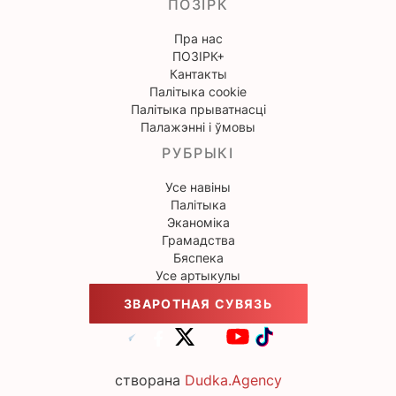
ПОЗІРК
Пра нас
ПОЗІРК+
Кантакты
Палітыка cookie
Палітыка прыватнасці
Палажэнні і ўмовы
РУБРЫКІ
Усе навіны
Палітыка
Эканоміка
Грамадства
Бяспека
Усе артыкулы
ЗВАРОТНАЯ СУВЯЗЬ
створана
Dudka.Agency