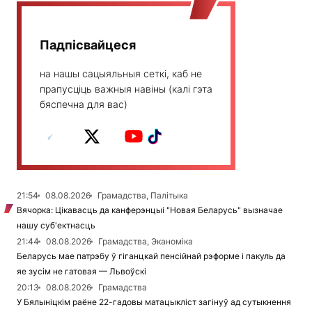
Падпісвайцеся
на нашы сацыяльныя сеткі, каб не
прапусціць важныя навіны (калі гэта
бяспечна для вас)
21:54
08.08.2026
Грамадства, Палітыка
Вячорка: Цікавасць да канферэнцыі "Новая Беларусь" вызначае
нашу суб'ектнасць
21:44
08.08.2026
Грамадства, Эканоміка
Беларусь мае патрэбу ў гіганцкай пенсійнай рэформе і пакуль да
яе зусім не гатовая — Львоўскі
20:13
08.08.2026
Грамадства
У Бялыніцкім раёне 22-гадовы матацыкліст загінуў ад сутыкнення