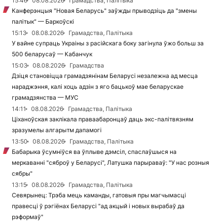
15:46
08.08.2026
Грамадства, Палітыка
Канферэнцыя "Новая Беларусь" заўжды прыводзіць да "змены
палітык" — Баркоўскі
15:13
08.08.2026
Грамадства, Палітыка
У вайне супраць Украіны з расійскага боку загінула ўжо больш за
500 беларусаў — Кабанчук
15:03
08.08.2026
Грамадства
Дзіця становіцца грамадзянінам Беларусі незалежна ад месца
нараджэння, калі хоць адзін з яго бацькоў мае беларускае
грамадзянства — МУС
14:11
08.08.2026
Грамадства, Палітыка
Ціханоўская заклікала праваабаронцаў даць экс-палітвязням
зразумелы алгарытм дапамогі
13:50
08.08.2026
Грамадства, Палітыка
Бабарыка ўсумніўся ва ўплыве дэмсіл, спаслаўшыся на
меркаванні "сяброў у Беларусі", Латушка парыраваў: "У нас розныя
сябры"
13:15
08.08.2026
Грамадства, Палітыка
Севярынец: Трэба мець каманды, гатовыя пры магчымасці
правесці ў рэгіёнах Беларусі "ад акцый і новых вырабаў да
рэформаў"