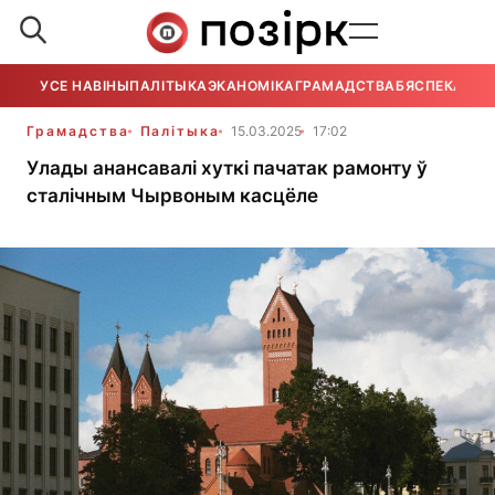
УСЕ НАВІНЫ
ПАЛІТЫКА
ЭКАНОМІКА
ГРАМАДСТВА
БЯСПЕКА
УСЕ
Грамадства
Палітыка
15.03.2025
17:02
Улады анансавалі хуткі пачатак рамонту ў
сталічным Чырвоным касцёле