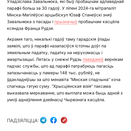
Уладзіслава Завальнюка, які быў пробашчам адпаведнай
парафіі больш за 30 гадоў. У ліпені 2024-га мітрапаліт
Мінска-Магілёўскі арцыбіскуп Юзаф Станеўскі зняў
Завальнюка з пасады і
прызначыў
пробашчам касцёла
ксяндза Франца Рудзя.
Акрамя таго, некалькі гадоў таму гарадскія ўлады
заявілі, што ў парафіі назапасіўся істотны доўг па
зямельным падатку, падатку на нерухомасць і
амартызацыі. Летась у снежні Рудзь
паведаміў
вернікам
падчас службы, што ад парафіі патрабуюць пагасіць
запазычанасць у памеры 148 тыс. рублёў, не
ўдакладніўшы за што менавіта “Мінская спадчына” хоча
спагнаць гэтую суму. “Хрысціянская візія” таксама
выказвала меркаванне, што выплата можа быць адной з
умоў аднаўлення дзейнасці Чырвонага касцёла.
ПАДЗЯЛІЦЦА: