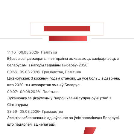
ПАКАЗАЦЬ БОЛЬШ
СТУЖКА НАВІН
11:16
09.08.2026
Палітыка
Еўрасаюз і дэмакратычныя краіны выказваюць салідарнасць з
беларусамі з нагоды гадавіны выбараў-2020
09:56
09.08.2026
Грамадства, Палітыка
Ціханоўская: З кожным годам становіцца ўсё больш відавочна,
што 2020-ты незваротна змяніў Беларусь
09:07
09.08.2026
Палітыка
Лукашэнка зацікаўлены ў "нарошчванні супрацоўніцтва" з
Сінгапурам
23:56
08.08.2026
Грамадства
Электразабеспячэнне адноўленае ва ўсіх паселішчах Беларусі,
што пацярпелі ад непагадзі