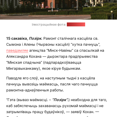
Ілюстрацыйнае фота:
freepik.com
15 сакавіка,
Позірк
.
Рамонт сталічнага касцёла св.
Сымона і Алены (Чырвоны касцёл) “хутка пачнуць”,
паведамляе
агенцтва “Мінск-Навіны” са спасылкай на
Аляксандра Кохана — дырэктара прадпрыемства
“Мінская спадчына” (падпарадкоўваецца
Мінгарвыканкаму), якое кіруе будынкам.
Паводле яго слоў, на наступным тыдні з касцёла
пачнуць вывозіць маёмасць, пасля чаго пачнуцца
рамонтна-аднаўленчыя работы.
“Гэта (вываз маёмасці. –
“
Позірк
“
.
) неабходна для таго,
каб забяспечыць захаванасць рухомай маёмасці і не
затрымліваць працу будаўнікоў, — заявіў Кохан. —