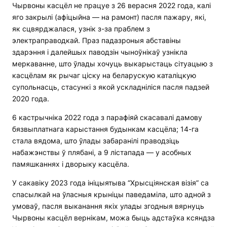
Чырвоны касцёл не працуе з 26 верасня 2022 года, калі
яго закрылі (афіцыйна — на рамонт) пасля пажару, які,
як сцвярджалася, узнік з-за праблем з
электраправодкай. Праз падазроныя абставіны
здарэння і далейшых паводзін чыноўнікаў узнікла
меркаванне, што ўлады хочуць выкарыстаць сітуацыю з
касцёлам як рычаг ціску на беларускую каталіцкую
супольнасць, стасункі з якой ускладніліся пасля падзей
2020 года.
6 кастрычніка 2022 года з парафіяй скасавалі дамову
бязвыплатнага карыстання будынкам касцёла; 14-га
стала вядома, што ўлады забаранілі праводзіць
набажэнствы ў плябані, а 9 лістапада — у асобных
памяшканнях і дворыку касцёла.
У сакавіку 2023 года ініцыятыва “Хрысціянская візія” са
спасылкай на ўласныя крыніцы паведаміла, што адной з
умоваў, пасля выканання якіх улады згодныя вярнуць
Чырвоны касцёл вернікам, можа быць адстаўка ксяндза