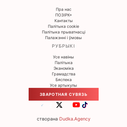
Пра нас
ПОЗІРК+
Кантакты
Палітыка cookie
Палітыка прыватнасці
Палажэнні і ўмовы
РУБРЫКІ
Усе навіны
Палітыка
Эканоміка
Грамадства
Бяспека
Усе артыкулы
ЗВАРОТНАЯ СУВЯЗЬ
створана
Dudka.Agency