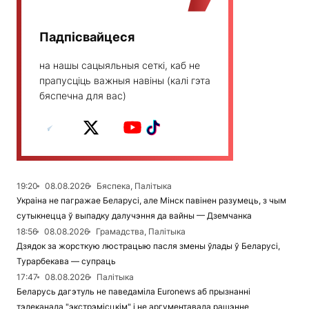
Падпісвайцеся
на нашы сацыяльныя сеткі, каб не
прапусціць важныя навіны (калі гэта
бяспечна для вас)
19:20
08.08.2026
Бяспека, Палітыка
Украіна не пагражае Беларусі, але Мінск павінен разумець, з чым
сутыкнецца ў выпадку далучэння да вайны — Дземчанка
18:56
08.08.2026
Грамадства, Палітыка
Дзядок за жорсткую люстрацыю пасля змены ўлады ў Беларусі,
Турарбекава — супраць
17:47
08.08.2026
Палітыка
Беларусь дагэтуль не паведаміла Euronews аб прызнанні
тэлеканала "экстрэмісцкім" і не аргументавала рашэнне