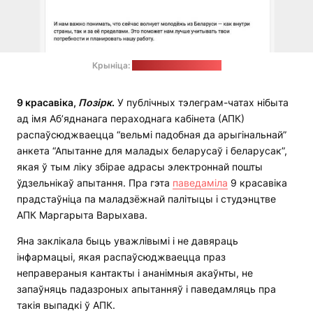
Крыніца:
тэлеграм-канал АПК
9 красавіка,
Позірк
.
У публічных тэлеграм-чатах нібыта
ад імя Аб’яднанага пераходнага кабінета (АПК)
распаўсюджваецца “вельмі падобная да арыгінальнай”
анкета “Апытанне для маладых беларусаў і беларусак”,
якая ў тым ліку збірае адрасы электроннай пошты
ўдзельнікаў апытання. Пра гэта
паведаміла
9 красавіка
прадстаўніца па маладзёжнай палітыцы і студэнцтве
АПК Маргарыта Варыхава.
Яна заклікала быць уважлівымі і не давяраць
інфармацыі, якая распаўсюджваецца праз
неправераныя кантакты і ананімныя акаўнты, не
запаўняць падазроных апытанняў і паведамляць пра
такія выпадкі ў АПК.