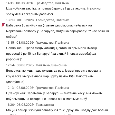
14:11
08.08.2026
Грамадства, Палітыка
Ціханоўская заклікала праваабаронцаў даць экс-палітвязням
зразумелы алгарытм дапамогі
13:50
08.08.2026
Грамадства, Палітыка
Бабарыка ўсумніўся ва ўплыве дэмсіл, спаслаўшыся на
меркаванні "сяброў у Беларусі", Латушка парыраваў: "У нас розныя
сябры"
13:15
08.08.2026
Грамадства, Палітыка
Севярынец: Трэба мець каманды, гатовыя пры магчымасці
правесці ў рэгіёнах Беларусі "ад акцый і новых вырабаў да
рэформаў"
12:54
08.08.2026
Палітыка, Эканоміка
Беларусь могуць падключыць да рэалізацыі праекта першага
грузавога чыгуначнага маршруту паміж РФ і Пакістанам
(дапоўнена)
12:13
08.08.2026
Грамадства, Палітыка
Ціханоўская: Перамены ў Беларусі — пытанне часу, мы можам
паўплываць на стварэнне новага акна магчымасцяў
11:30
08.08.2026
Грамадства
Моцны вецер 6 жніўня паваліў 2,4 тыс. дрэў, пашкодзіў дахі больш