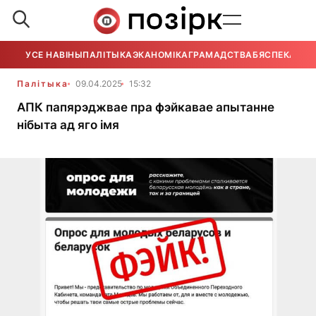
УСЕ НАВІНЫ
ПАЛІТЫКА
ЭКАНОМІКА
ГРАМАДСТВА
БЯСПЕКА
УСЕ
Палітыка
09.04.2025
15:32
АПК папярэджвае пра фэйкавае апытанне
нібыта ад яго імя