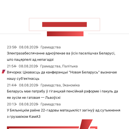
ПАКАЗАЦЬ БОЛЬШ
СТУЖКА НАВІН
23:56
08.08.2026
Грамадства
Электразабеспячэнне адноўленае ва ўсіх паселішчах Беларусі,
што пацярпелі ад непагадзі
21:54
08.08.2026
Грамадства, Палітыка
Вячорка: Цікавасць да канферэнцыі "Новая Беларусь" вызначае
нашу суб'ектнасць
21:44
08.08.2026
Грамадства, Эканоміка
Беларусь мае патрэбу ў гіганцкай пенсійнай рэформе і пакуль да
яе зусім не гатовая — Львоўскі
20:13
08.08.2026
Грамадства
У Бялыніцкім раёне 22-гадовы матацыкліст загінуў ад сутыкнення
з грузавіком КамАЗ