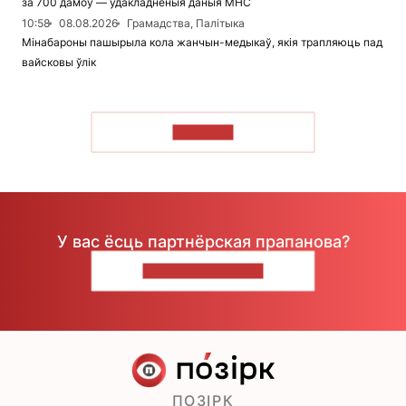
за 700 дамоў — удакладненыя даныя МНС
10:58
08.08.2026
Грамадства, Палітыка
Мінабароны пашырыла кола жанчын-медыкаў, якія трапляюць пад
вайсковы ўлік
ЧЫТАЦЬ
У вас ёсць партнёрская прапанова?
НАПІШЫЦЕ НАМ
ПОЗІРК