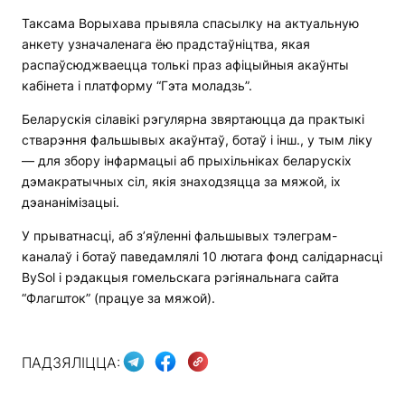
Таксама Ворыхава прывяла спасылку на актуальную
анкету узначаленага ёю прадстаўніцтва, якая
распаўсюджваецца толькі праз афіцыйныя акаўнты
кабінета і платформу “Гэта моладзь”.
Беларускія сілавікі рэгулярна звяртаюцца да практыкі
стварэння фальшывых акаўнтаў, ботаў і інш., у тым ліку
— для збору інфармацыі аб прыхільніках беларускіх
дэмакратычных сіл, якія знаходзяцца за мяжой, іх
дэананімізацыі.
У прыватнасці, аб з’яўленні фальшывых тэлеграм-
каналаў і ботаў паведамлялі 10 лютага фонд салідарнасці
BySol і рэдакцыя гомельскага рэгіянальнага сайта
“Флагшток” (працуе за мяжой).
ПАДЗЯЛІЦЦА: