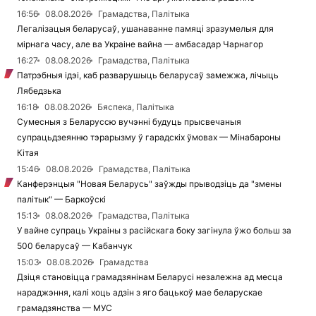
16:56
08.08.2026
Грамадства, Палітыка
Легалізацыя беларусаў, ушанаванне памяці зразумелыя для
мірнага часу, але ва Украіне вайна — амбасадар Чарнагор
16:27
08.08.2026
Грамадства, Палітыка
Патрэбныя ідэі, каб разварушыць беларусаў замежжа, лічыць
Лябедзька
16:18
08.08.2026
Бяспека, Палітыка
Сумесныя з Беларуссю вучэнні будуць прысвечаныя
супрацьдзеянню тэрарызму ў гарадскіх ўмовах — Мінабароны
Кітая
15:46
08.08.2026
Грамадства, Палітыка
Канферэнцыя "Новая Беларусь" заўжды прыводзіць да "змены
палітык" — Баркоўскі
15:13
08.08.2026
Грамадства, Палітыка
У вайне супраць Украіны з расійскага боку загінула ўжо больш за
500 беларусаў — Кабанчук
15:03
08.08.2026
Грамадства
Дзіця становіцца грамадзянінам Беларусі незалежна ад месца
нараджэння, калі хоць адзін з яго бацькоў мае беларускае
грамадзянства — МУС