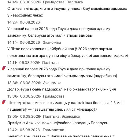
14:49
06.08.2026
Грамадства, Палітыка
Статкевіч лічыць, что яго інсульт у няволі быў выкліканы адмоваю
ў неабходных леках
14:27
06.08.2026
У першай палове 2026 года Грузія дала прытулак аднаму
замежніку, беларусы атрымалі чатыры адмовы
14:14
06.08.2026
Эканоміка
У Літве перахопленая найбуйнейшая ў 2026 годзе партыя
нелегальных цыгарэт, у тым ліку з беларускімі акцызнымі маркамі
14:11
06.08.2026
Палітыка
У першай палове 2026 года Грузія дала прытулак аднаму
замежніку, беларусы атрымалі чатыры адмовы (падрабязна)
13:38
06.08.2026
Эканоміка
Долар, еўра і юань падаражэлі на біржавых таргах 6 жніўня
13:36
06.08.2026
Грамадства
Штогод афтальмолагі прымаюць у паліклініках больш за 2,5 млн
пацыентаў — пазаштатны спецыяліст Мінздароўя
13:05
06.08.2026
Палітыка, Эканоміка
Прэзідэнт Алжыра можа неўзабаве наведаць Беларусь
12:42
06.08.2026
Грамадства
Беларус арыштаваны ў Варшаве на падставе падазрэння ў