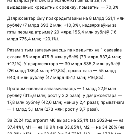
На дзяржаўны сектар эканомікі прыпала 29,7%
выдадзеных крэдытных сродкаў, прыватны — 70,3%.
Дзяржсектар быў пракрэдытаваны на 8 млрд 521,1 млн
рублёў (7 млрд 693,2 млн; +10,8%), недзяржаўны за
гэты перыяд атрымаў 20 млрд 155,4 млн рублёў (16
млрд 775,4 млн; +20,1%).
Разам з тым запазычанасць па крэдытах на 1 сакавіка
склала 86 млрд 475,8 млн рублёў (73 млрд 837,4 млн;
+17,1%). У дзяржсектара — 30 млрд 835,2 млн рублёў
(26 млрд 186,4 млн; +17,8%), прыватнага — 55 млрд
640,6 млн рублёў (47 млрд 651,1 млн; +16,8%).
Пратэрмінаваная запазычанасць — 1 млрд 22,9 млн
рублёў (315,6 млн; рост у 3,2 раза): у дзяржсектара —
17,8 млн рублёў (42,6 млн; менш у 2,4 раза); прыватнага
— 1 млрд 5,1 млн (273 млн; рост у 3,7 раза).
За 2024 год агрэгат М0 вырас на 25,1% (за 2023-ы — на
37,44%), М1 — на 19,9% (на 33,85%), М2 — на 34,28% (на
29,8%), М2* — на 28,6% (на 34,73%), М3 — на 17,3% (да