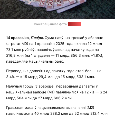
Ілюстрацыйнае фота:
"Позірк"
14 красавіка,
Позірк
.
Сума наяўных грошай у абароце
(агрэгат М0) на 1 красавіка 2025 года склала 12 млрд
73,1 млн рублёў, павялічыўшыся ад пачатку года на
216,8 млн (на 1 студзеня — 11 млрд 856,3 млн; +1,8%),
паведамляе Нацыянальны банк.
Пераводныя дэпазіты ад пачатку года сталі больш на
3,4% — з 15 млрд 29,4 млн да 15 млрд 533,1 млн.
Наяўныя грошы ў абароце і пераводныя дэпазіты ў
нацыянальнай валюце (М1) павялічыліся на 12,7% — з 24
млрд 504 млн да 27 млрд 606,2 млн.
Грашовая маса ў нацыянальным вызначэнні (М2)
павялічылася з 40 млрд 238,2 млн да 52 млрд 212,4 млн