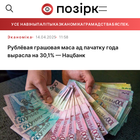
УСЕ НАВІНЫ
ПАЛІТЫКА
ЭКАНОМІКА
ГРАМАДСТВА
БЯСПЕКА
УСЕ
Эканоміка
14.04.2025
11:58
Рублёвая грашовая маса ад пачатку года
вырасла на 30,1% — Нацбанк