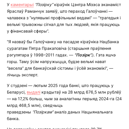
У
каментарыі
“Позірку”
кіраўнік Цэнтра Мізэса эканаміст
Яраслаў Раманчук заявіў, што пераход Галоўчанкі —
чалавека з “нулявымі профільнымі ведамі” — “трагедыя і
вельмі трывожны сігнал для тых людзей, якія працуюць
у фінансавай сферы”.
“Я назваў бы Галоўчанку на пасадзе кіраўніка Нацбанка
сурагатам Пятра Пракаповіча (старшыня праўлення
рэгулятара ў 1998–2011 гадах. —
“Позірк”.
). Гэта яшчэ
горш. Таму ўсім напружыцца, будзе вельмі нават
“весела” для банкаўскай сістэмы і ўсёй эканомікі”, —
лічыць эксперт.
У студзені — лютым 2025 года банкі, што працуюць у
Беларусі,
выдалі
крэдытаў на 28 млрд 676,5 млн рублёў
— на 17,2% больш, чым за аналагічны перыяд 2024-га (24
млрд 468,5 млн), сведчыць
праведзены
“Позіркам”
аналіз даных Нацыянальнага
банка.