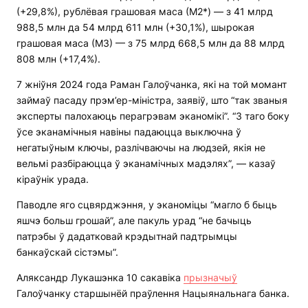
(+29,8%), рублёвая грашовая маса (М2*) — з 41 млрд
988,5 млн да 54 млрд 611 млн (+30,1%), шырокая
грашовая маса (М3) — з 75 млрд 668,5 млн да 88 млрд
808 млн (+17,4%).
7 жніўня 2024 года Раман Галоўчанка, які на той момант
займаў пасаду прэм’ер-міністра, заявіў, што “так званыя
эксперты палохаюць перагрэвам эканомікі”. “З таго боку
ўсе эканамічныя навіны падаюцца выключна ў
негатыўным ключы, разлічваючы на ​​людзей, якія не
вельмі разбіраюцца ў эканамічных мадэлях”, — казаў
кіраўнік урада.
Паводле яго сцвярджэння, у эканоміцы “магло б быць
яшчэ больш грошай”, але пакуль урад “не бачыць
патрэбы ў дадатковай крэдытнай падтрымцы
банкаўскай сістэмы”.
Аляксандр Лукашэнка 10 сакавіка
прызначыў
Галоўчанку старшынёй праўлення Нацыянальнага банка.