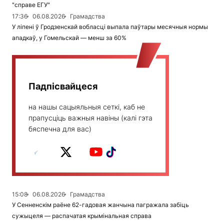
"справе ЕГУ"
17:36
06.08.2026
Грамадства
У ліпені ў Гродзенскай вобласці выпала паўтары месячныя нормы
ападкаў, у Гомельскай — менш за 60%
Падпісвайцеся
на нашы сацыяльныя сеткі, каб не
прапусціць важныя навіны (калі гэта
бяспечна для вас)
15:08
06.08.2026
Грамадства
У Сенненскім раёне 62-гадовая жанчына пагражала забіць
сужыцеля — распачатая крымінальная справа