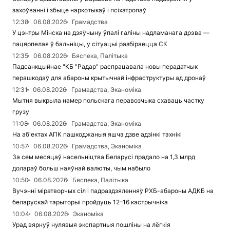
захоўванні і збыце наркотыкаў і псіхатропаў
12:38
06.08.2026
Грамадства
У цэнтры Мінска на дзяўчыну ўпалі галіны надламанага дрэва —
пацярпелая ў бальніцы, у сітуацыі разбіраецца СК
12:35
06.08.2026
Бяспека, Палітыка
Падсанкцыйнае "КБ "Радар" распрацавала новы перадатчык
перашкодаў для абароны крытычнай інфраструктуры ад дронаў
12:31
06.08.2026
Грамадства, Эканоміка
Мытня выкрыла намер польскага перавозчыка схаваць частку
грузу
11:08
06.08.2026
Грамадства, Эканоміка
На аб'ектах АПК пашкоджаныя яшчэ дзве адзінкі тэхнікі
10:57
06.08.2026
Грамадства, Эканоміка
За сем месяцаў насельніцтва Беларусі прадало на 1,3 млрд
долараў больш наяўнай валюты, чым набыло
10:50
06.08.2026
Бяспека, Палітыка
Вучэнні міратворчых сіл і падраздзяленняў РХБ-абароны АДКБ на
беларускай тэрыторыі пройдуць 12–16 кастрычніка
10:04
06.08.2026
Эканоміка
Урад вярнуў нулявыя экспартныя пошліны на лёгкія