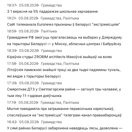
19:37
05.08.2026
Грамадства
З 1 верасня на 5% падаражэе школьнае харчаванне
19:21
05.08.2026
Грамадства, Палітыка
Сайт тэлеканала Euronews прызнаны ў Беларусі "экстрэмісцкім"
18:59
05.08.2026
Палітыка
Грамадзяне РФ змогуць прагаласаваць на выбарах у Дзярждуму
на тэрыторыі Беларусі — у Мінску, абласных цэнтрах і Бабруйску
18:39
05.08.2026
Грамадства
Кіраўнік студыі ZROBIM architects Макоўскі выйшаў на волю
17:56
05.08.2026
Грамадства, Палітыка
Літоўскія памежнікі знайшлі трэці за два тыдні падземны тунэль,
які вядзе з тэрыторыі Беларусі
17:36
05.08.2026
Грамадства
Смяротнае ДТЗ у Светлагорскім раёне — загінулі тры чалавекі, у
тым ліку 11-гадовая дзяўчынка
17:19
05.08.2026
Грамадства, Палітыка
Мытня паведаміла пра затрыманне перавозчыка наркотыкаў,
спаслаўшыся на “экстрэмісцкі” тэлеграм-канал праваабаронцаў
16:42
05.08.2026
Грамадства
У сямі раёнах Беларусі забаронена наведваць лясы, дазволена —