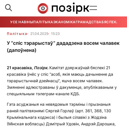
УСЕ НАВІНЫ
ПАЛІТЫКА
ЭКАНОМІКА
ГРАМАДСТВА
БЯСПЕКА
УСЕ
Палітыка
21.04.2025
15:23
У “спіс тэрарыстаў” дададзена восем чалавек
(дапоўнена)
21 красавіка,
Позірк
.
Камітэт дзяржаўнай бяспекі 21
красавіка ўнёс у спіс “асоб, якія маюць дачыненне да
тэрарыстычнай дзейнасці”, яшчэ восем чалавек.
Змяненні адлюстраваны ў дакуменце, апублікаваным у
спецыяльным тэлеграм-канале КДБ.
Гэта асуджаныя на невядомыя тэрміны і прызнаныя
раней палітвязнямі Сяргей Горлаў (арт. 361, 368, 130
Крымінальнага кодэкса) і былыя сілавікі з Жодзіна
(Мінская вобласць) Дзмітрый Удовін, Андрэй Дарошка,