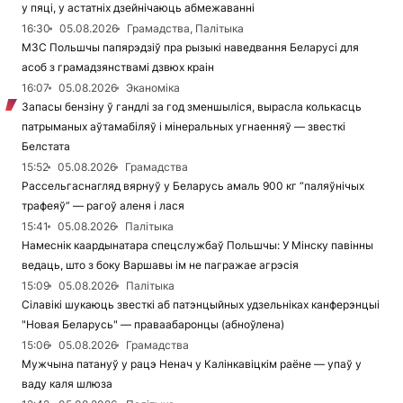
у пяці, у астатніх дзейнічаюць абмежаванні
16:30
05.08.2026
Грамадства, Палітыка
МЗС Польшчы папярэдзіў пра рызыкі наведвання Беларусі для
асоб з грамадзянствамі дзвюх краін
16:07
05.08.2026
Эканоміка
Запасы бензіну ў гандлі за год зменшыліся, вырасла колькасць
патрыманых аўтамабіляў і мінеральных угнаенняў — звесткі
Белстата
15:52
05.08.2026
Грамадства
Рассельгаснагляд вярнуў у Беларусь амаль 900 кг “паляўнічых
трафеяў” — рагоў аленя і лася
15:41
05.08.2026
Палітыка
Намеснік каардынатара спецслужбаў Польшчы: У Мінску павінны
ведаць, што з боку Варшавы ім не пагражае агрэсія
15:09
05.08.2026
Палітыка
Сілавікі шукаюць звесткі аб патэнцыйных удзельніках канферэнцыі
"Новая Беларусь" — праваабаронцы (абноўлена)
15:06
05.08.2026
Грамадства
Мужчына патануў у рацэ Ненач у Калінкавіцкім раёне — упаў у
ваду каля шлюза