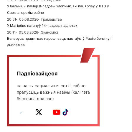
У бальніцы памёр 8-гадовы хлопчык, які пацярпеў у ДТЗ у
Светлагорскім раёне
20:51
05.08.2026
Грамадства
У Магілёве патануў 14-гадовы падлетак
20:11
05.08.2026
Эканоміка
Беларусь працягвае нарошчваць пастаўкі ў Расію бензіну і
дызпаліва
Падпісвайцеся
на нашы сацыяльныя сеткі, каб не
прапусціць важныя навіны (калі гэта
бяспечна для вас)