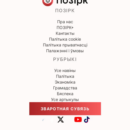
ПОЗІРК
Пра нас
ПОЗІРК+
Кантакты
Палітыка cookie
Палітыка прыватнасці
Палажэнні і ўмовы
РУБРЫКІ
Усе навіны
Палітыка
Эканоміка
Грамадства
Бяспека
Усе артыкулы
ЗВАРОТНАЯ СУВЯЗЬ