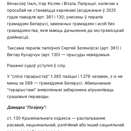
Вячаслаў Ільіч, Ігар Кісляк і Віталь Папрэцкі. калегам з
просьбай не станавіцца карнікамі (асуджаныя ў 2025
годзе паводле арт. 361 і 130; унесены ў пералік
грамадзян Беларусі, замежных грамадзян і асоб без
грамадзянства, якія маюць дачыненне да экстрэмісцкай
дзейнасці).
Таксама пералік папоўнілі Сяргей Зеляноўскі (арт. 361) і
Віктар Кухарчук (арт. 130) — прысуды невядомыя.
Рашэнні судоў уступілі ў сілу.
У “спісе тэрарыстаў” 1.385 пазіцыі і 1.276 чалавек, з іх не
менш за 588 — грамадзяне Беларусі. Абвешчаным
“тэрарыстамі” зняволеным забаронена атрымліваць
грашовыя пераводы.
Даведка “Позірку”:
ст. 130 Крымінальнага кодэкса — распальванне
расавай, нацыянальнай, рэлігійнай або іншай сацыяльнай