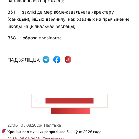
варожасці або варожасці;
361 — заклікі да мер абмежавальнага характару
(санкцый), іншых дзеянняў, накіраваных на прычыненне
шкоды нацыянальнай бяспецы;
368 — абраза прэзідэнта.
ПАДЗЯЛІЦЦА:
ПАКАЗАЦЬ БОЛЬШ
СТУЖКА НАВІН
22:00
05.08.2026
Палітыка
Хроніка палітычных рэпрэсій за 5 жніўня 2026 года
21:15
05.08.2026
Грамадства