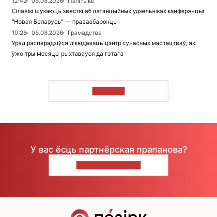
12:42
05.08.2026
Палітыка
Сілавікі шукаюць звесткі аб патэнцыйных удзельніках канферэнцыі
"Новая Беларусь" — праваабаронцы
10:26
05.08.2026
Грамадства
Урад распарадзіўся ліквідаваць цэнтр сучасных мастацтваў, які
ўжо тры месяцы рыхтаваўся да гэтага
ЧЫТАЦЬ
У вас ёсць партнёрская прапанова?
НАПІШЫЦЕ НАМ