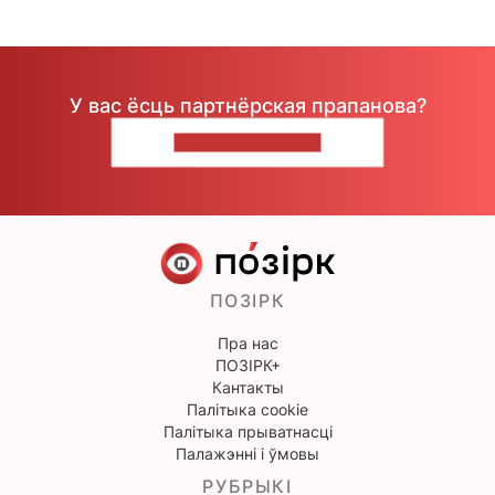
У вас ёсць партнёрская прапанова?
НАПІШЫЦЕ НАМ
ПОЗІРК
Пра нас
ПОЗІРК+
Кантакты
Палітыка cookie
Палітыка прыватнасці
Палажэнні і ўмовы
РУБРЫКІ