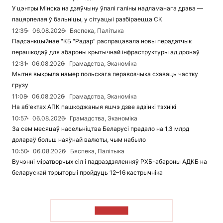
У цэнтры Мінска на дзяўчыну ўпалі галіны надламанага дрэва —
пацярпелая ў бальніцы, у сітуацыі разбіраецца СК
12:35
06.08.2026
Бяспека, Палітыка
Падсанкцыйнае "КБ "Радар" распрацавала новы перадатчык
перашкодаў для абароны крытычнай інфраструктуры ад дронаў
12:31
06.08.2026
Грамадства, Эканоміка
Мытня выкрыла намер польскага перавозчыка схаваць частку
грузу
11:08
06.08.2026
Грамадства, Эканоміка
На аб'ектах АПК пашкоджаныя яшчэ дзве адзінкі тэхнікі
10:57
06.08.2026
Грамадства, Эканоміка
За сем месяцаў насельніцтва Беларусі прадало на 1,3 млрд
долараў больш наяўнай валюты, чым набыло
10:50
06.08.2026
Бяспека, Палітыка
Вучэнні міратворчых сіл і падраздзяленняў РХБ-абароны АДКБ на
беларускай тэрыторыі пройдуць 12–16 кастрычніка
ЧЫТАЦЬ