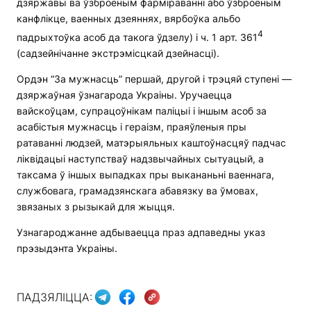
дзяржавы ва ўзброеным фарміраванні або ўзброеным
канфлікце, ваенных дзеяннях, вярбоўка альбо
4
падрыхтоўка асоб да такога ўдзелу) і ч. 1 арт. 361
(садзейнічанне экстрэмісцкай дзейнасці).
Ордэн “За мужнасць” першай, другой і трэцяй ступені —
дзяржаўная ўзнагарода Украіны. Уручаецца
вайскоўцам, супрацоўнікам паліцыі і іншым асоб за
асабістыя мужнасць і гераізм, праяўленыя пры
ратаванні людзей, матэрыяльных каштоўнасцяў падчас
ліквідацыі наступстваў надзвычайных сытуацый, а
таксама ў іншых выпадках пры выкананьні ваеннага,
службовага, грамадзянскага абавязку ва ўмовах,
звязаных з рызыкай для жыцця.
Узнагароджанне адбываецца праз адпаведны указ
прэзыдэнта Украіны.
ПАДЗЯЛІЦЦА: