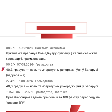
ПАКАЗАЦЬ БОЛЬШ
СТУЖКА НАВІН
08:27
07.08.2026
Палітыка, Эканоміка
Лукашэнка прапануе Кот-д'Івуару супрацу ў галіне сельскай
гаспадаркі, прамысловасці
00:24
07.08.2026
Грамадства
40,3 градуса — новы тэмпературны рэкорд жніўня ў Беларусі
(падрабязна)
22:42
06.08.2026
Грамадства
40,3 градуса — новы тэмпературны рэкорд жніўня ў Беларусі
19:57
06.08.2026
Грамадства, Палітыка
Правабаронцам вядома пра больш за 180 фактаў пераследу па
"справе ЕГУ"