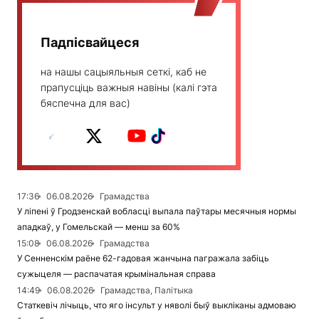
Падпісвайцеся
на нашы сацыяльныя сеткі, каб не
прапусціць важныя навіны (калі гэта
бяспечна для вас)
17:36
06.08.2026
Грамадства
У ліпені ў Гродзенскай вобласці выпала паўтары месячныя нормы
ападкаў, у Гомельскай — менш за 60%
15:08
06.08.2026
Грамадства
У Сенненскім раёне 62-гадовая жанчына пагражала забіць
сужыцеля — распачатая крымінальная справа
14:49
06.08.2026
Грамадства, Палітыка
Статкевіч лічыць, что яго інсульт у няволі быў выкліканы адмоваю