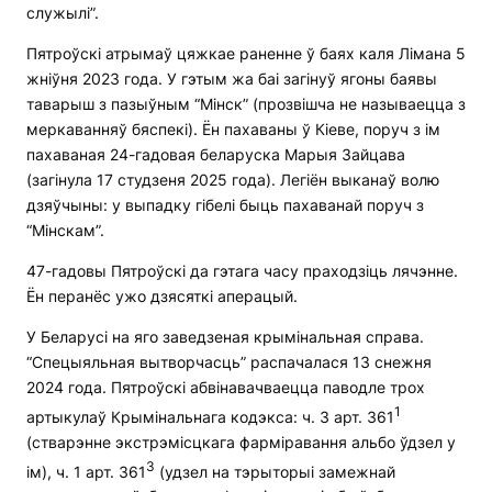
служылі”.
Пятроўскі атрымаў цяжкае раненне ў баях каля Лімана 5
жніўня 2023 года. У гэтым жа баі загінуў ягоны баявы
таварыш з пазыўным “Мінск” (прозвішча не называецца з
меркаванняў бяспекі). Ён пахаваны ў Кіеве, поруч з ім
пахаваная 24-гадовая беларуска Марыя Зайцава
(загінула 17 студзеня 2025 года). Легіён выканаў волю
дзяўчыны: у выпадку гібелі быць пахаванай поруч з
“Мінскам”.
47-гадовы Пятроўскі да гэтага часу праходзіць лячэнне.
Ён перанёс ужо дзясяткі аперацый.
У Беларусі на яго заведзеная крымінальная справа.
“Спецыяльная вытворчасць” распачалася 13 снежня
2024 года. Пятроўскі абвінавачваецца паводле трох
1
артыкулаў Крымінальнага кодэкса: ч. 3 арт. 361
(стварэнне экстрэмісцкага фарміравання альбо ўдзел у
3
ім), ч. 1 арт. 361
(удзел на тэрыторыі замежнай