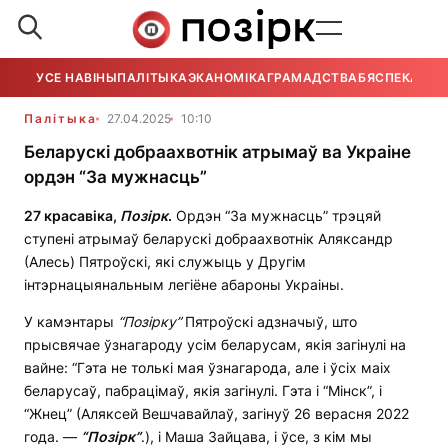
УСЕ НАВІНЫ
ПАЛІТЫКА
ЭКАНОМІКА
ГРАМАДСТВА
БЯСПЕКА
УСЕ
Палітыка
27.04.2025
10:10
Беларускі добраахвотнік атрымаў ва Украіне
ордэн “За мужнасць”
27 красавіка,
Позірк
.
Ордэн “За мужнасць” трэцяй
ступені атрымаў беларускі добраахвотнік Аляксандр
(Алесь) Пятроўскі, які служыць у Другім
інтэрнацыянальным легіёне абароны Украіны.
У камэнтары
“Позірку”
Пятроўскі адзначыў, што
прысвячае ўзнагароду усім беларусам, якія загінулі на
вайне: “Гэта не толькі мая ўзнагарода, але і ўсіх маіх
беларусаў, пабрацімаў, якія загінулі. Гэта і “Мінск”, і
“Жнец” (Аляксей Вешчавайлаў, загінуў 26 верасня 2022
года. —
“Позірк”
.), і Маша Зайцава, і ўсе, з кім мы