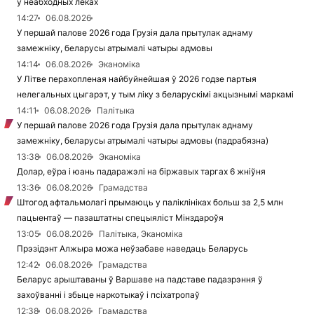
ў неабходных леках
14:27
06.08.2026
У першай палове 2026 года Грузія дала прытулак аднаму
замежніку, беларусы атрымалі чатыры адмовы
14:14
06.08.2026
Эканоміка
У Літве перахопленая найбуйнейшая ў 2026 годзе партыя
нелегальных цыгарэт, у тым ліку з беларускімі акцызнымі маркамі
14:11
06.08.2026
Палітыка
У першай палове 2026 года Грузія дала прытулак аднаму
замежніку, беларусы атрымалі чатыры адмовы (падрабязна)
13:38
06.08.2026
Эканоміка
Долар, еўра і юань падаражэлі на біржавых таргах 6 жніўня
13:36
06.08.2026
Грамадства
Штогод афтальмолагі прымаюць у паліклініках больш за 2,5 млн
пацыентаў — пазаштатны спецыяліст Мінздароўя
13:05
06.08.2026
Палітыка, Эканоміка
Прэзідэнт Алжыра можа неўзабаве наведаць Беларусь
12:42
06.08.2026
Грамадства
Беларус арыштаваны ў Варшаве на падставе падазрэння ў
захоўванні і збыце наркотыкаў і псіхатропаў
12:38
06.08.2026
Грамадства