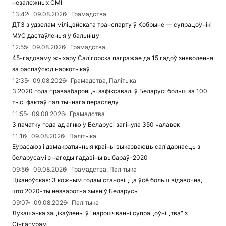
незалежных СМІ
13:42
09.08.2026
Грамадства
ДТЗ з удзелам міліцэйскага транспарту ў Кобрыне — супрацоўнікі
МУС дастаўленыя ў бальніцу
12:55
09.08.2026
Грамадства
45-гадоваму жыхару Салігорска пагражае да 15 гадоў зняволення
за распаўсюд наркотыкаў
12:35
09.08.2026
Грамадства, Палітыка
З 2020 года праваабаронцы зафіксавалі ў Беларусі больш за 100
тыс. фактаў палітычнага пераследу
11:55
09.08.2026
Грамадства
З пачатку года ад агню ў Беларусі загінула 350 чалавек
11:16
09.08.2026
Палітыка
Еўрасаюз і дэмакратычныя краіны выказваюць салідарнасць з
беларусамі з нагоды гадавіны выбараў-2020
09:56
09.08.2026
Грамадства, Палітыка
Ціханоўская: З кожным годам становіцца ўсё больш відавочна,
што 2020-ты незваротна змяніў Беларусь
09:07
09.08.2026
Палітыка
Лукашэнка зацікаўлены ў "нарошчванні супрацоўніцтва" з
Сінгапурам