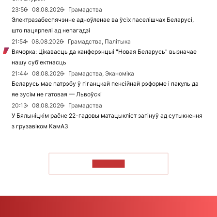
23:56
08.08.2026
Грамадства
Электразабеспячэнне адноўленае ва ўсіх паселішчах Беларусі,
што пацярпелі ад непагадзі
21:54
08.08.2026
Грамадства, Палітыка
Вячорка: Цікавасць да канферэнцыі "Новая Беларусь" вызначае
нашу суб'ектнасць
21:44
08.08.2026
Грамадства, Эканоміка
Беларусь мае патрэбу ў гіганцкай пенсійнай рэформе і пакуль да
яе зусім не гатовая — Львоўскі
20:13
08.08.2026
Грамадства
У Бялыніцкім раёне 22-гадовы матацыкліст загінуў ад сутыкнення
з грузавіком КамАЗ
ЧЫТАЦЬ