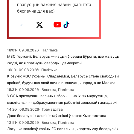
прапусціць важныя навіны (калі гэта
бяспечна для вас)
18:01
09.08.2026
Палітыка
МЗС Германіі: Беларусь — нацыя ў сэрцы Еўропы, дзе жывуць
людзі, якія прагнуць свабоды і дэмакратыі
16:19
09.08.2026
Палітыка
Кіраўнік МЗС Украіны: Спадзяемся, Беларусь стане свабоднай
краінай, будучыню якой пачне вызначаць народ, а не Масква
15:31
09.08.2026
Бяспека, Палітыка
У ССА праходзяць ваенныя зборы — на іх, як мяркуецца,
выкліканыя нядобрасумленныя работнікі сельскай гаспадаркі
14:26
09.08.2026
Грамадства
Двое беларускіх альпіністаў зніклі ў гарах Кыргызстана
13:51
09.08.2026
Бяспека, Палітыка
Латушка заклікаў краіны ЕС павялічыць падтрымку беларускіх