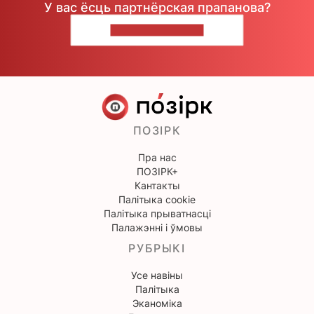
У вас ёсць партнёрская прапанова?
НАПІШЫЦЕ НАМ
ПОЗІРК
Пра нас
ПОЗІРК+
Кантакты
Палітыка cookie
Палітыка прыватнасці
Палажэнні і ўмовы
РУБРЫКІ
Усе навіны
Палітыка
Эканоміка