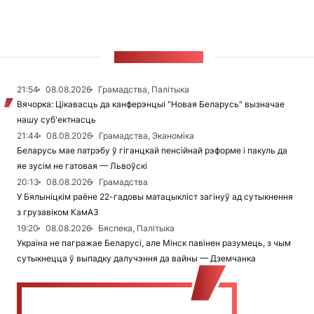
СТУЖКА НАВІН
21:54
08.08.2026
Грамадства, Палітыка
Вячорка: Цікавасць да канферэнцыі "Новая Беларусь" вызначае
нашу суб'ектнасць
21:44
08.08.2026
Грамадства, Эканоміка
Беларусь мае патрэбу ў гіганцкай пенсійнай рэформе і пакуль да
яе зусім не гатовая — Львоўскі
20:13
08.08.2026
Грамадства
У Бялыніцкім раёне 22-гадовы матацыкліст загінуў ад сутыкнення
з грузавіком КамАЗ
19:20
08.08.2026
Бяспека, Палітыка
Украіна не пагражае Беларусі, але Мінск павінен разумець, з чым
сутыкнецца ў выпадку далучэння да вайны — Дземчанка