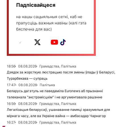
Падпісвайцеся
на нашы сацыяльныя сеткі, каб не
прапусціць важныя навіны (калі гэта
бяспечна для вас)
18:56
08.08.2026
Грамадства, Палітыка
Дзядок за жорсткую люстрацыю пасля змены ўлады ў Беларусі,
Турарбекава — супраць
17:47
08.08.2026
Палітыка
Беларусь дагэтуль не паведаміла Euronews аб прызнанні
тэлеканала "экстрэмісцкім" і не аргументавала рашэнне
16:56
08.08.2026
Грамадства, Палітыка
Легалізацыя беларусаў, ушанаванне памяці зразумелыя для
мірнага часу, але ва Украіне вайна — амбасадар Чарнагор
16:27
08.08.2026
Грамадства, Палітыка