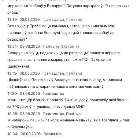
меркаванні "сяброў у Беларусі", Латушка парыраваў: "У нас розныя
сябры"
13:15
08.08.2026
Грамадства, Палітыка
Севярынец: Трэба мець каманды, гатовыя пры магчымасці
правесці ў рэгіёнах Беларусі "ад акцый і новых вырабаў да
рэформаў"
12:54
08.08.2026
Палітыка, Эканоміка
Беларусь могуць падключыць да рэалізацыі праекта першага
грузавога чыгуначнага маршруту паміж РФ і Пакістанам
(дапоўнена)
12:13
08.08.2026
Грамадства, Палітыка
Ціханоўская: Перамены ў Беларусі — пытанне часу, мы можам
паўплываць на стварэнне новага акна магчымасцяў
11:30
08.08.2026
Грамадства
Моцны вецер 6 жніўня паваліў 2,4 тыс. дрэў, пашкодзіў дахі больш
за 700 дамоў — удакладненыя даныя МНС
10:58
08.08.2026
Грамадства, Палітыка
Мінабароны пашырыла кола жанчын-медыкаў, якія трапляюць пад
вайсковы ўлік
10:04
08.08.2026
Эканоміка