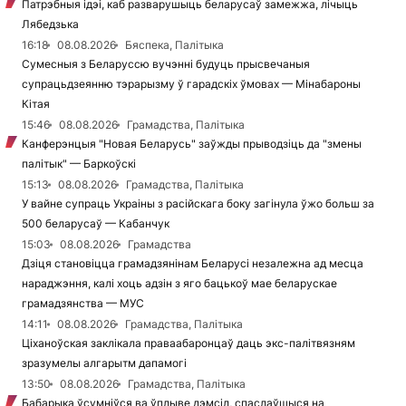
Патрэбныя ідэі, каб разварушыць беларусаў замежжа, лічыць
Лябедзька
16:18
08.08.2026
Бяспека, Палітыка
Сумесныя з Беларуссю вучэнні будуць прысвечаныя
супрацьдзеянню тэрарызму ў гарадскіх ўмовах — Мінабароны
Кітая
15:46
08.08.2026
Грамадства, Палітыка
Канферэнцыя "Новая Беларусь" заўжды прыводзіць да "змены
палітык" — Баркоўскі
15:13
08.08.2026
Грамадства, Палітыка
У вайне супраць Украіны з расійскага боку загінула ўжо больш за
500 беларусаў — Кабанчук
15:03
08.08.2026
Грамадства
Дзіця становіцца грамадзянінам Беларусі незалежна ад месца
нараджэння, калі хоць адзін з яго бацькоў мае беларускае
грамадзянства — МУС
14:11
08.08.2026
Грамадства, Палітыка
Ціханоўская заклікала праваабаронцаў даць экс-палітвязням
зразумелы алгарытм дапамогі
13:50
08.08.2026
Грамадства, Палітыка
Бабарыка ўсумніўся ва ўплыве дэмсіл, спаслаўшыся на