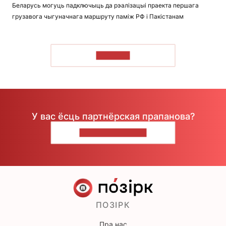
Беларусь могуць падключыць да рэалізацыі праекта першага
грузавога чыгуначнага маршруту паміж РФ і Пакістанам
ЧЫТАЦЬ
У вас ёсць партнёрская прапанова?
НАПІШЫЦЕ НАМ
ПОЗІРК
Пра нас