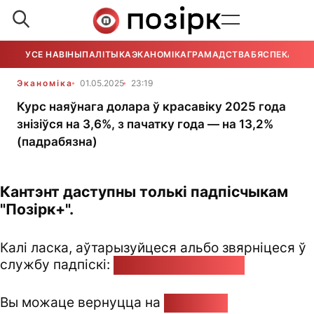
УСЕ НАВІНЫ
ПАЛІТЫКА
ЭКАНОМІКА
ГРАМАДСТВА
БЯСПЕКА
УСЕ
Эканоміка
01.05.2025
23:19
Курс наяўнага долара ў красавіку 2025 года
знізіўся на 3,6%, з пачатку года — на 13,2%
(падрабязна)
Кантэнт даступны толькі падпісчыкам
"Позірк+".
Калі ласка, аўтарызуйцеся альбо звярніцеся ў
службу падпіскі:
pozirk@pozirk.online
Вы можаце вернуцца на
Галоўную