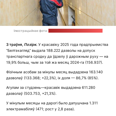
Ілюстрацыйнае фота:
тэлеграм-канал УП "Белтэхагляд"
3 траўня,
Позірк
.
У красавіку 2025 года прадпрыемства
“Белтэхагляд” выдала 188.222 дазволы на допуск
транспартнага сродку да ўдзелу ў дарожным руху — на
19,9% больш, чым за той жа месяц 2024-га (156.937).
Фізічным асобам за мінулы месяц выдадзена 163.140
дазволаў (133.368; +22,3%), іх доля — 86,7% (85%).
Агулам за студзень—красавік выдадзена 611.280
дазволаў (503.753, +21,3%).
У мінулым месяцы на дарогі было дапушчана 1.311
электрамабіляў (471; рост у 2,8 раза).