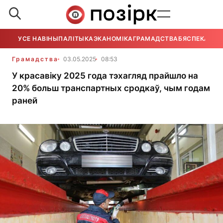
УСЕ НАВІНЫ
ПАЛІТЫКА
ЭКАНОМІКА
ГРАМАДСТВА
БЯСПЕКА
УСЕ
Грамадства
03.05.2025
08:53
У красавіку 2025 года тэхагляд прайшло на
20% больш транспартных сродкаў, чым годам
раней