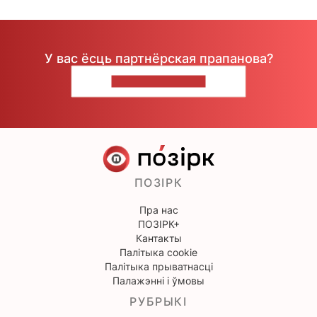
У вас ёсць партнёрская прапанова?
НАПІШЫЦЕ НАМ
ПОЗІРК
Пра нас
ПОЗІРК+
Кантакты
Палітыка cookie
Палітыка прыватнасці
Палажэнні і ўмовы
РУБРЫКІ