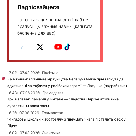
Падпісвайцеся
на нашы сацыяльныя сеткі, каб не
прапусціць важныя навіны (калі гэта
бяспечна для вас)
17:07
07.08.2026
Палітыка
Вайскова-палітычнае кіраўніцтва Беларусі будзе прыцягнута да
адказнасці за саўдзел у расійскай агрэсіі — Латушка (падрабязна)
16:43
07.08.2026
Грамадства
Тры чалавекі памерлі ў Быхаве — следства мяркуе атручэнне
сурагатным алкаголем
16:26
07.08.2026
Грамадства
14-гадовы школьнік абстраляў з пнеўматычнага пісталета кіёск у
Лідзе
16:02
07.08.2026
Эканоміка