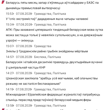
Беларусь пяты месяц запар з'яўляецца аўтсайдарам у ЕАЭС па
дынаміцы прамысловай вытворчасці
15:53
07.08.2026
Грамадства, Палітыка
У "спіс экстрэмістаў" дададзеныя яшчэ чатыры чалавекі
15:34
07.08.2026
Грамадства, Палітыка
АПК: Пры захаванні цяперашніх тэндэнцый беларуская мова хутка
можа застацца толькі ў невялікіх супольнасцях, а на дзяржаўным
узроўні — знікнуць
15:07
07.08.2026
Грамадства
Зніклы ў Гродзенскім раёне грыбнік знойдзены мёртвым
14:57
07.08.2026
Бяспека, Палітыка
Беларускія і кітайскія дэсантнікі правядуць двухтыднёвыя вучэнні
ў цэнтральнай частцы КНР
14:27
07.08.2026
Грамадства, Палітыка
Ціханоўская заклікала "зрабіць усё магчымае, каб злачынствы
рэжыму не засталіся беспакаранымі"
14:19
07.08.2026
Грамадства, Палітыка
Міжнародная і Еўрапейская федэрацыі журналістаў патрабуюць
спыніць пераслед прадстаўнікоў беларускай медыясферы
13:58
07.08.2026
Грамадства, Палітыка