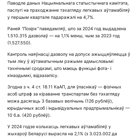
Паводле даных Нацыянальнага статыстычнага камітэта,
паслугі на праходжанне тэхагляду легкавых аўтамабіляў
у першым квартале падаражэлі на 4,7%.
Раней
“Позірк”
паведамляў, што за 2024 год выдадзена
1.510.315 дазволаў — на 1,1% менш, чым за 2023 год
(1.527.550).
Кантроль наяўнасці дазволу на допуск ажыццяўляецца ў
тым ліку ў аўтаматычным рэжыме адмысловымі
тэхнічнымі сродкамі, што маюць функцыі фота- і
кіназдымкі, відэазапісу.
Згодна з ч. 4 ст. 18.11 КаАП, для ўласнікаў — фізічных
асоб штраф за кіраванне транспартам без тэхагляду
можа дасягаць 3 базавых велічынь (126 рублёў),
юрыдычных асоб і індывідуальных прадпрымальнікаў —
10 б.в. (420 рублёў).
У 2024 годзе колькасць легкавых аўтамабіляў у
жыхароў Беларусі вырасла на 2,1% (з 3.023.002 да