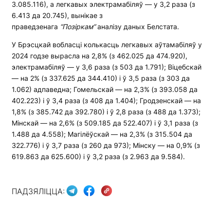
3.085.116), а легкавых электрамабіляў — у 3,2 раза (з
6.413 да 20.745), вынікае з
праведзенага
“Позіркам”
аналізу даных Белстата.
У Брэсцкай вобласці колькасць легкавых аўтамабіляў у
2024 годзе вырасла на 2,8% (з 462.025 да 474.920),
электрамабіляў — у 3,6 раза (з 503 да 1.791); Віцебскай
— на 2% (з 337.625 да 344.410) і ў 3,5 раза (з 303 да
1.062) адпаведна; Гомельскай — на 2,3% (з 393.058 да
402.223) і ў 3,4 раза (з 408 да 1.404); Гродзенскай — на
1,8% (з 385.742 да 392.780) і ў 2,8 раза (з 488 да 1.373);
Мінскай — на 2,6% (з 509.185 да 522.407) і ў 3,1 раза (з
1.488 да 4.558); Магілёўскай — на 2,3% (з 315.504 да
322.776) і ў 3,7 раза (з 260 да 973); Мінску — на 0,9% (з
619.863 да 625.600) і ў 3,2 раза (з 2.963 да 9.584).
ПАДЗЯЛІЦЦА: