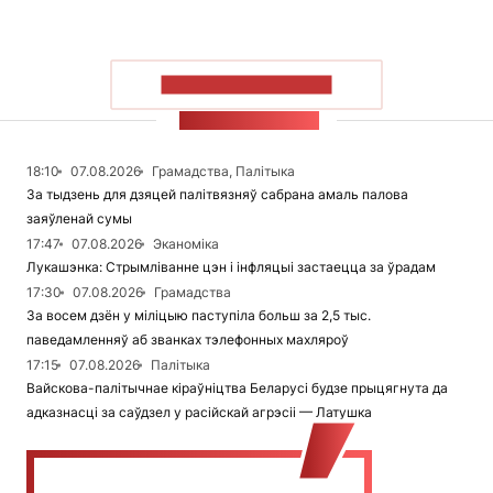
ПАКАЗАЦЬ БОЛЬШ
СТУЖКА НАВІН
18:10
07.08.2026
Грамадства, Палітыка
За тыдзень для дзяцей палітвязняў сабрана амаль палова
заяўленай сумы
17:47
07.08.2026
Эканоміка
Лукашэнка: Стрымліванне цэн і інфляцыі застаецца за ўрадам
17:30
07.08.2026
Грамадства
За восем дзён у міліцыю паступіла больш за 2,5 тыс.
паведамленняў аб званках тэлефонных махляроў
17:15
07.08.2026
Палітыка
Вайскова-палітычнае кіраўніцтва Беларусі будзе прыцягнута да
адказнасці за саўдзел у расійскай агрэсіі — Латушка