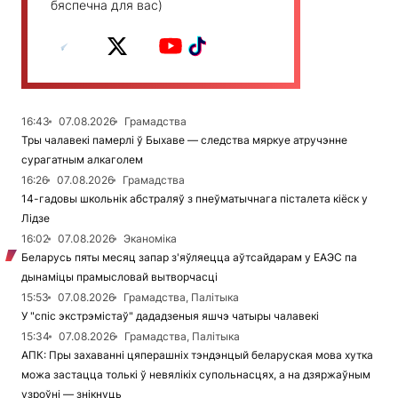
бяспечна для вас)
16:43
07.08.2026
Грамадства
Тры чалавекі памерлі ў Быхаве — следства мяркуе атручэнне
сурагатным алкаголем
16:26
07.08.2026
Грамадства
14-гадовы школьнік абстраляў з пнеўматычнага пісталета кіёск у
Лідзе
16:02
07.08.2026
Эканоміка
Беларусь пяты месяц запар з'яўляецца аўтсайдарам у ЕАЭС па
дынаміцы прамысловай вытворчасці
15:53
07.08.2026
Грамадства, Палітыка
У "спіс экстрэмістаў" дададзеныя яшчэ чатыры чалавекі
15:34
07.08.2026
Грамадства, Палітыка
АПК: Пры захаванні цяперашніх тэндэнцый беларуская мова хутка
можа застацца толькі ў невялікіх супольнасцях, а на дзяржаўным
узроўні — знікнуць