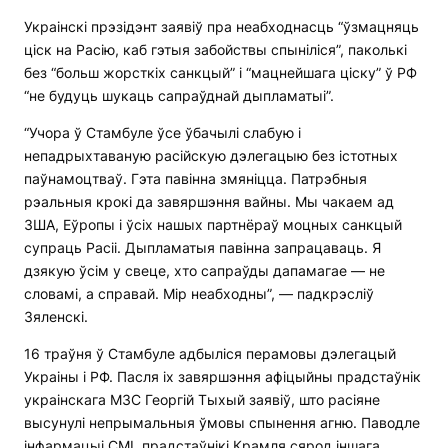
Украінскі прэзідэнт заявіў пра неабходнасць “ўзмацняць
ціск на Расію, каб гэтыя забойствы спыніліся”, паколькі
без “больш жорсткіх санкцый” і “мацнейшага ціску” ў РФ
“не будуць шукаць сапраўднай дыпламатыі”.
“Учора ў Стамбуле ўсе ўбачылі слабую і
непадрыхтаваную расійскую дэлегацыю без істотных
паўнамоцтваў. Гэта павінна змяніцца. Патрэбныя
рэальныя крокі да завяршэння вайны. Мы чакаем ад
ЗША, Еўропы і ўсіх нашых партнёраў моцных санкцый
супраць Расіі. Дыпламатыя павінна запрацаваць. Я
дзякую ўсім у свеце, хто сапраўды дапамагае — не
словамі, а справай. Мір неабходны”, — падкрэсліў
Зяленскі.
16 траўня ў Стамбуле адбыліся перамовы дэлегацый
Украіны і РФ. Пасля іх завяршэння афіцыйны прадстаўнік
украінскага МЗС Георгій Тыхый заявіў, што расіяне
высунулі непрымальныя ўмовы спынення агню. Паводле
інфармацыі СМІ, прадстаўнікі Крамля сярод іншага