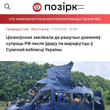
УСЕ НАВІНЫ
ПАЛІТЫКА
ЭКАНОМІКА
ГРАМАДСТВА
БЯСПЕКА
УСЕ
Грамадства
Палітыка
17.05.2025
14:08
Ціханоўская заклікала да рашучых дзеянняў
супраць РФ пасля ўдару па маршрутцы ў
Сумскай вобласці Украіны