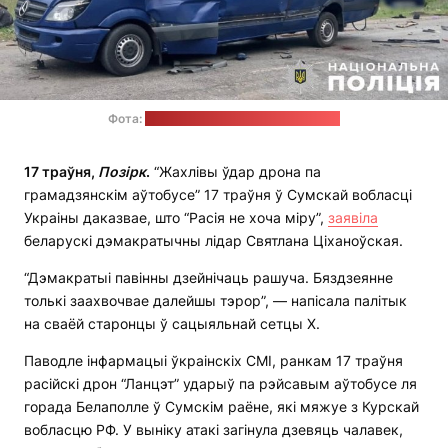
Фота:
Нацыянальная паліцыя Украіны
17 траўня,
Позірк
.
“Жахлівы ўдар дрона па
грамадзянскім аўтобусе” 17 траўня ў Сумскай вобласці
Украіны даказвае, што “Расія не хоча міру”,
заявіла
беларускі дэмакратычны лідар Святлана Ціханоўская.
“Дэмакратыі павінны дзейнічаць рашуча. Бяздзеянне
толькі заахвочвае далейшы тэрор”, — напісала палітык
на сваёй старонцы ў сацыяльнай сетцы Х.
Паводле інфармацыі ўкраінскіх СМІ, ранкам 17 траўня
расійскі дрон “Ланцэт” ударыў па рэйсавым аўтобусе ля
горада Белаполле ў Сумскім раёне, які мяжуе з Курскай
вобласцю РФ. У выніку атакі загінула дзевяць чалавек,