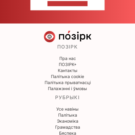
НАПІШЫЦЕ НАМ
ПОЗІРК
Пра нас
ПОЗІРК+
Кантакты
Палітыка cookie
Палітыка прыватнасці
Палажэнні і ўмовы
РУБРЫКІ
Усе навіны
Палітыка
Эканоміка
Грамадства
Бяспека