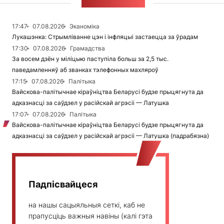
СТУЖКА НАВІН
17:47
07.08.2026
Эканоміка
Лукашэнка: Стрымліванне цэн і інфляцыі застаецца за ўрадам
17:30
07.08.2026
Грамадства
За восем дзён у міліцыю паступіла больш за 2,5 тыс.
паведамленняў аб званках тэлефонных махляроў
17:15
07.08.2026
Палітыка
Вайскова-палітычнае кіраўніцтва Беларусі будзе прыцягнута да
адказнасці за саўдзел у расійскай агрэсіі — Латушка
17:07
07.08.2026
Палітыка
Вайскова-палітычнае кіраўніцтва Беларусі будзе прыцягнута да
адказнасці за саўдзел у расійскай агрэсіі — Латушка (падрабязна)
Падпісвайцеся
на нашы сацыяльныя сеткі, каб не
прапусціць важныя навіны (калі гэта