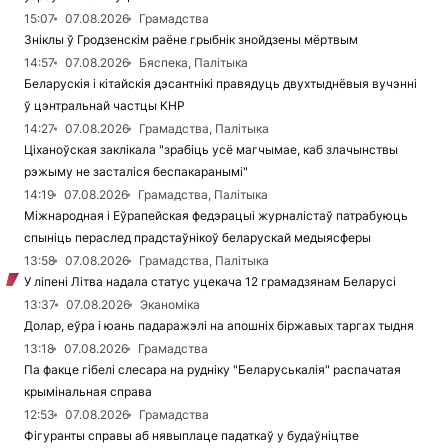
15:07
07.08.2026
Грамадства
Зніклы ў Гродзенскім раёне грыбнік знойдзены мёртвым
14:57
07.08.2026
Бяспека, Палітыка
Беларускія і кітайскія дэсантнікі правядуць двухтыднёвыя вучэнні
ў цэнтральнай частцы КНР
14:27
07.08.2026
Грамадства, Палітыка
Ціханоўская заклікала "зрабіць усё магчымае, каб злачынствы
рэжыму не засталіся беспакаранымі"
14:19
07.08.2026
Грамадства, Палітыка
Міжнародная і Еўрапейская федэрацыі журналістаў патрабуюць
спыніць пераслед прадстаўнікоў беларускай медыясферы
13:58
07.08.2026
Грамадства, Палітыка
У ліпені Літва надала статус уцекача 12 грамадзянам Беларусі
13:37
07.08.2026
Эканоміка
Долар, еўра і юань падаражэлі на апошніх біржавых таргах тыдня
13:18
07.08.2026
Грамадства
Па факце гібелі слесара на рудніку "Беларуськалія" распачатая
крымінальная справа
12:53
07.08.2026
Грамадства
Фігуранты справы аб нявыплаце падаткаў у будаўніцтве