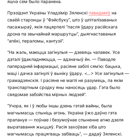
яшчэ сем было паранена.
Прэзідэнт Украіны Уладзімір Зяленскі
паведаміў
на
сваёй старонцы ў “Фэйсбуку”, што ў шпіталізаваных
пасажыраў, якія пацярпелі “пасля ўдару расійскага
дрона па звычайнай маршрутцы”, дыягнаставаныя
“апёкі, пераломы, кантузіі”.
“На жаль, маюцца загінулыя — дзевяць чалавек. Усе
дэталі ўдакладняюцца, — адзначыў ён. — Паводле
папярэдняй інфармацыі, расіяне забілі сям’ю: бацька,
маці і дачка загінулі ў выніку ўдару. <…> Усе загінулыя —
грамадзянскія. І расіяне не маглі не разумець, па якім
транспартным сродку яны наносяць удар. Гэта было
свядомае забойства мірных людзей”.
“Учора, як і ў любы іншы дзень гэтай вайны, была
магчымасць спыніць агонь. Украіна ўжо даўно гэта
прапануе — поўнае і безумоўнае спыненне агню дзеля
выратавання жыццяў. Расія захоўвае хіба што
магчымасць працягваць забіваць”, — дадаў Зяленскі.