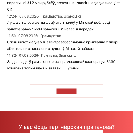
пералічылі 31,2 млн рублёў, просяць вызваліць ад адказнасці —
СК
12:24
07.08.2026
Грамадства, Эканоміка
Лукашэнка раскрытыкаваў стан палёў у Мінскай вобласці і
запатрабаваў "імем рэвалюцыі" навесці парадак
11:51
07.08.2026
Грамадства
Спецыялісты аднавілі электразабеспячэнне прыкладна ў чвэрці
абясточаных населеных пунктаў Мінскай вобласці
11:32
07.08.2026
Палітыка, Эканоміка
За два гады ў рамках праекта прамысловай кааперацыі ЕАЭС
ухвалена толькі шэсць заявак — Турчын
ЧЫТАЦЬ
У вас ёсць партнёрская прапанова?