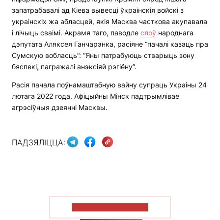
запатрабавалі ад Кіева вывесці ўкраінскія войскі з
украінскіх жа абласцей, якія Масква часткова акупавала
і лічыць сваімі. Акрамя таго, паводле
слоў
народнага
дэпутата Аляксея Ганчарэнка, расіяне “пачалі казаць пра
Сумскую вобласць”: “Яны патрабуюць стварыць зону
бяспекі, пагражалі анэксіяй рэгіёну”.
Расія пачала поўнамаштабную вайну супраць Украіны 24
лютага 2022 года. Афіцыйны Мінск падтрымлівае
агрэсіўныя дзеянні Масквы.
ПАДЗЯЛІЦЦА:
ПАКАЗАЦЬ БОЛЬШ