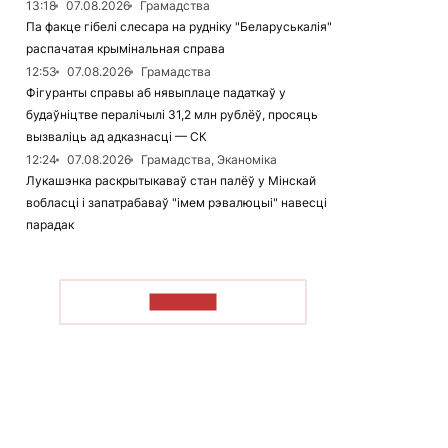
13:18
07.08.2026
Грамадства
Па факце гібелі слесара на рудніку "Беларуськалія"
распачатая крымінальная справа
12:53
07.08.2026
Грамадства
Фігуранты справы аб нявыплаце падаткаў у
будаўніцтве пералічылі 31,2 млн рублёў, просяць
вызваліць ад адказнасці — СК
12:24
07.08.2026
Грамадства, Эканоміка
Лукашэнка раскрытыкаваў стан палёў у Мінскай
вобласці і запатрабаваў "імем рэвалюцыі" навесці
парадак
ЧЫТАЦЬ