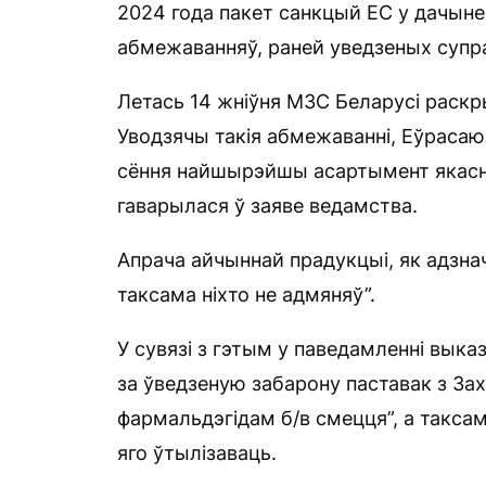
2024 года пакет санкцый ЕС у дачынен
абмежаванняў, раней уведзеных супра
Летась 14 жніўня МЗС Беларусі раскр
Уводзячы такія абмежаванні, Еўрасаюз
сёння найшырэйшы асартымент якасны
гаварылася ў заяве ведамства.
Апрача айчыннай прадукцыі, як адзна
таксама ніхто не адмяняў”.
У сувязі з гэтым у паведамленні выка
за ўведзеную забарону паставак з За
фармальдэгідам б/в смецця”, а такса
яго ўтылізаваць.