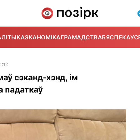
АЛІТЫКА
ЭКАНОМІКА
ГРАМАДСТВА
БЯСПЕКА
УС
1:12
аў сэканд-хэнд, ім
а падаткаў