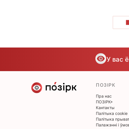
У вас 
ПОЗІРК
Пра нас
ПОЗІРК+
Кантакты
Палітыка cookie
Палітыка прыват
Палажэнні і ўмо