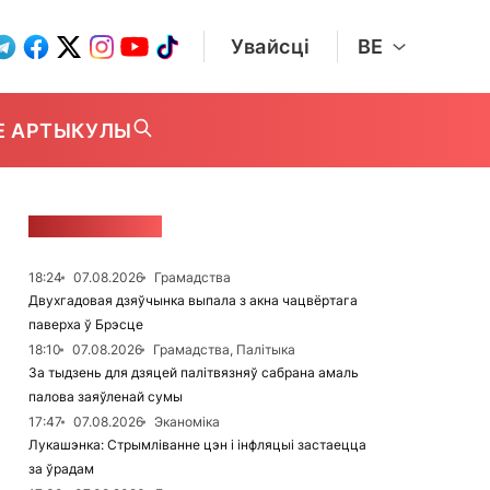
Увайсці
BE
Е АРТЫКУЛЫ
СТУЖКА НАВІН
18:24
07.08.2026
Грамадства
Двухгадовая дзяўчынка выпала з акна чацвёртага
паверха ў Брэсце
18:10
07.08.2026
Грамадства, Палітыка
За тыдзень для дзяцей палітвязняў сабрана амаль
палова заяўленай сумы
17:47
07.08.2026
Эканоміка
Лукашэнка: Стрымліванне цэн і інфляцыі застаецца
за ўрадам