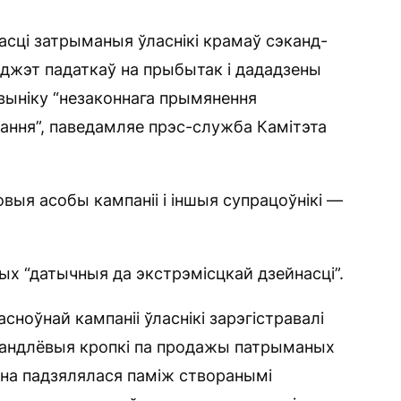
сці затрыманыя ўласнікі крамаў сэканд-
бюджэт падаткаў на прыбытак і дададзены
выніку “незаконнага прымянення
ння”, паведамляе прэс-служба Камітэта
ыя асобы кампаніі і іншыя супрацоўнікі —
х “датычныя да экстрэмісцкай дзейнасці”.
асноўнай кампаніі ўласнікі зарэгістравалі
я гандлёвыя кропкі па продажы патрыманых
на падзялялася паміж створанымі