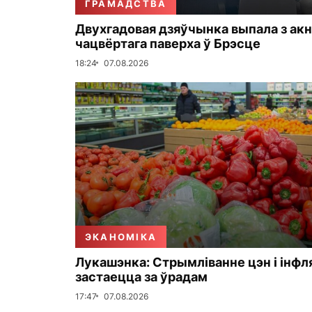
ГРАМАДСТВА
Двухгадовая дзяўчынка выпала з акн
чацвёртага паверха ў Брэсце
18:24
07.08.2026
ЭКАНОМІКА
Лукашэнка: Стрымліванне цэн і інфл
застаецца за ўрадам
17:47
07.08.2026