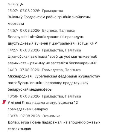
знікнуць
15:07
07.08.2026
Грамадства
Зніклы ў Гродзенскім раёне грыбнік знойдзены
мёртвым
14:57
07.08.2026
Бяспека, Палітыка
Беларускія і кітайскія дэсантнікі правядуць
двухтыднёвыя вучэнні ў цэнтральнай частцы КНР
14:27
07.08.2026
Грамадства, Палітыка
Ціханоўская заклікала "зрабіць усё магчымае, каб
злачынствы рэжыму не засталіся беспакаранымі"
14:19
07.08.2026
Грамадства, Палітыка
Міжнародная і Еўрапейская федэрацыі журналістаў
патрабуюць спыніць пераслед прадстаўнікоў
беларускай медыясферы
13:58
07.08.2026
Грамадства, Палітыка
У ліпені Літва надала статус уцекача 12
грамадзянам Беларусі
13:37
07.08.2026
Эканоміка
Долар, еўра і юань падаражэлі на апошніх біржавых
таргах тыдня