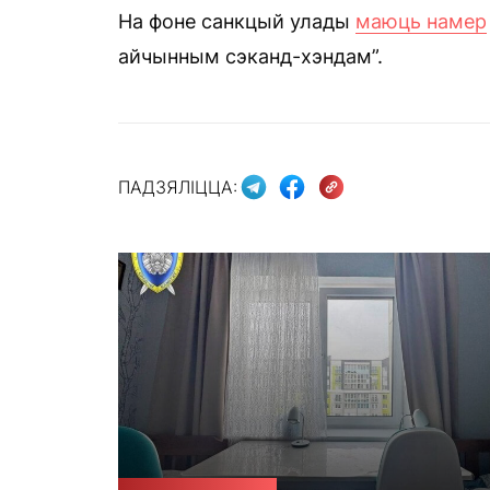
На фоне санкцый улады
маюць намер
айчынным сэканд-хэндам”.
ПАДЗЯЛІЦЦА: