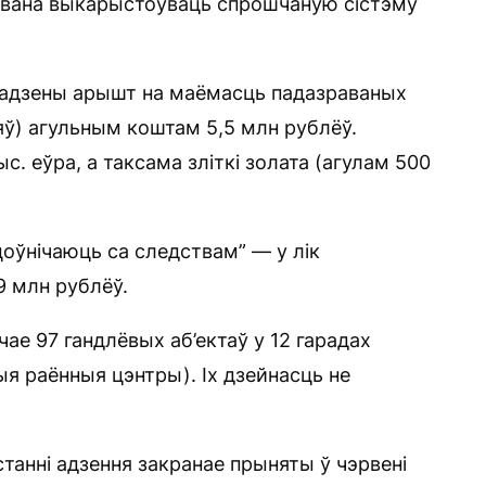
тавана выкарыстоўваць спрошчаную сістэму
адзены арышт на маёмасць падазраваных
ляў) агульным коштам 5,5 млн рублёў.
ыс. еўра, а таксама зліткі золата (агулам 500
оўнічаюць са следствам” — у лік
9 млн рублёў.
чае 97 гандлёвых аб’ектаў у 12 гарадах
ныя раённыя цэнтры). Іх дзейнасць не
танні адзення закранае прыняты ў чэрвені