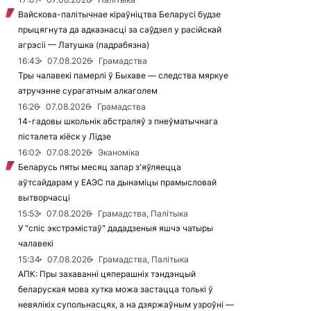
Вайскова-палітычнае кіраўніцтва Беларусі будзе
прыцягнута да адказнасці за саўдзел у расійскай
агрэсіі — Латушка (падрабязна)
16:43
07.08.2026
Грамадства
Тры чалавекі памерлі ў Быхаве — следства мяркуе
атручэнне сурагатным алкаголем
16:26
07.08.2026
Грамадства
14-гадовы школьнік абстраляў з пнеўматычнага
пісталета кіёск у Лідзе
16:02
07.08.2026
Эканоміка
Беларусь пяты месяц запар з'яўляецца
аўтсайдарам у ЕАЭС па дынаміцы прамысловай
вытворчасці
15:53
07.08.2026
Грамадства, Палітыка
У "спіс экстрэмістаў" дададзеныя яшчэ чатыры
чалавекі
15:34
07.08.2026
Грамадства, Палітыка
АПК: Пры захаванні цяперашніх тэндэнцый
беларуская мова хутка можа застацца толькі ў
невялікіх супольнасцях, а на дзяржаўным узроўні —