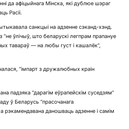
ні да афіцыйнага Мінска, які дублюе шэраг
ць Расіі.
ытыкавала санкцыі на адзенне сэканд-хэнд.
 “не ўлічыў, што беларускі легпрам прапануе
х тавараў — на любы густ і кашалёк”,
чалася, “імпарт з дружалюбных краін
зана падзяка “дарагім еўрапейскім суседзям”
хаду ў Беларусь “прасочанага
ма рэкамендавана даношваць адзенне і самім