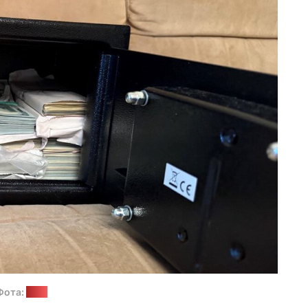
Фота:
КДК