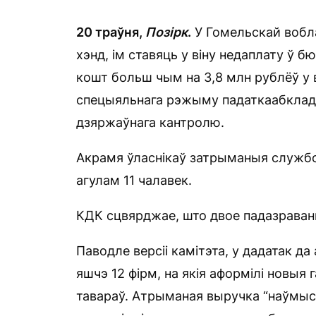
20 траўня,
Позірк
.
У Гомельскай вобла
хэнд, ім ставяць у віну недаплату ў 
кошт больш чым на 3,8 млн рублёў у 
спецыяльнага рэжыму падаткаабклада
дзяржаўнага кантролю.
Акрамя ўласнікаў затрыманыя службов
агулам 11 чалавек.
КДК сцвярджае, што двое падазраваны
Паводле версіі камітэта, у дадатак да 
яшчэ 12 фірм, на якія аформілі новы
тавараў. Атрыманая выручка “наўмыс