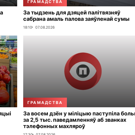
ГРАМАДСТВА
а
За тыдзень для дзяцей палітвязняў
сабрана амаль палова заяўленай сумы
18:10
07.08.2026
ГРАМАДСТВА
яцыі
За восем дзён у міліцыю паступіла бол
за 2,5 тыс. паведамленняў аб званках
тэлефонных махляроў
17:30
07.08.2026