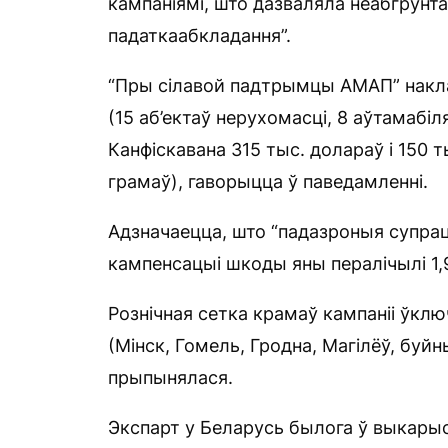
кампаніямі, што дазваляла неабгрун
падаткаабкладання”.
“Пры сілавой падтрымцы АМАП” накл
(15 аб’ектаў нерухомасці, 8 аўтамабі
Канфіскавана 315 тыс. долараў і 150 т
грамаў), гаворыцца ў паведамленні.
Адзначаецца, што “падазроныя супрац
кампенсацыі шкоды яны пералічылі 1,
Рознічная сетка крамаў кампаніі ўклю
(Мінск, Гомель, Гродна, Магілёў, буй
прыпынялася.
Экспарт у Беларусь былога ў выкарыс