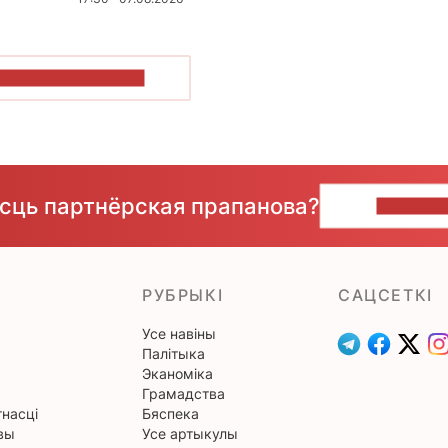
ПАКАЗАЦЬ БОЛЬШ
ёсць партнёрская прапанова?
НАПІШЫ
РУБРЫКІ
САЦСЕТКІ
Усе навіны
Палітыка
Эканоміка
Грамадства
насці
Бяспека
вы
Усе артыкулы