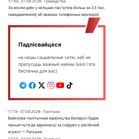
17:30
07.08.2026
Грамадства
За восем дзён у міліцыю паступіла больш за 2,5 тыс.
паведамленняў аб званках тэлефонных махляроў
Падпісвайцеся
на нашы сацыяльныя сеткі, каб не
прапусціць важныя навіны (калі гэта
бяспечна для вас)
17:15
07.08.2026
Палітыка
Вайскова-палітычнае кіраўніцтва Беларусі будзе
прыцягнута да адказнасці за саўдзел у расійскай
агрэсіі — Латушка
17:07
07.08.2026
Палітыка