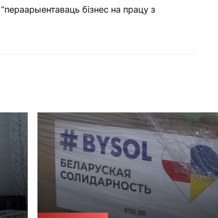
“пераарыентаваць бізнес на працу з