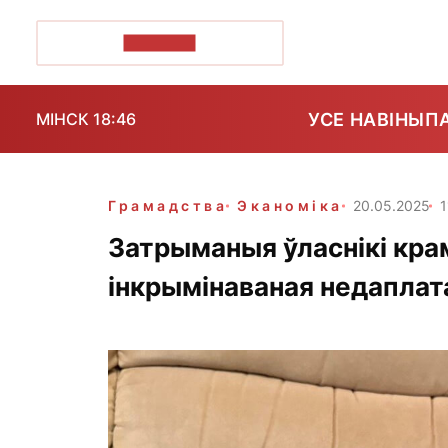
ПОЗІРК+
УСЕ НАВІНЫ
П
МІНСК 18:46
Грамадства
Эканоміка
20.05.2025
1
Затрыманыя ўласнікі крам
інкрымінаваная недаплат