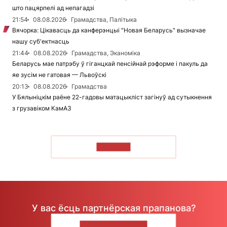
што пацярпелі ад непагадзі
21:54
08.08.2026
Грамадства, Палітыка
Вячорка: Цікавасць да канферэнцыі "Новая Беларусь" вызначае
нашу суб'ектнасць
21:44
08.08.2026
Грамадства, Эканоміка
Беларусь мае патрэбу ў гіганцкай пенсійнай рэформе і пакуль да
яе зусім не гатовая — Львоўскі
20:13
08.08.2026
Грамадства
У Бялыніцкім раёне 22-гадовы матацыкліст загінуў ад сутыкнення
з грузавіком КамАЗ
ЧЫТАЦЬ
У вас ёсць партнёрская прапанова?
НАПІШЫЦЕ НАМ