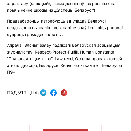
характару (санкцый), іншых дзеянняў, скіраваных на
прычыненне шкоды нацбяспецы Беларусі”).
Праваабаронцы патрабуюць ад ўладаў Беларусі
неадкладна вызваліць усіх палітвязняў і спыніць рэпрэсіі
супраць грамадзян краіны.
Апрача “Вясны” заяву падпісалі Беларуская асацыяцыя
журналістаў, Respect-Protect-Fulfill, Human Constanta,
“Прававая ініцыятыва”, Lawtrend, Офіс па правах людзей
з інваліднасцю, Беларускі Хельсінкскі камітэт, Беларускі
ПЭН.
ПАДЗЯЛІЦЦА: