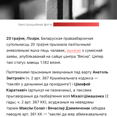
Ілюстрацыйнае фота:
Marco Chilese / unsplash.com
20 траўня,
Позірк
.
Беларуская праваабарончая
супольнасць 20 траўня прызнала палітычнымі
зняволенымі яшчэ пяць чалавек,
вынікае
з сумеснай
заявы, апублікаванай на сайце цэнтра “Вясна”. Цяпер
такі статус маюць 1.182 вязня.
Палітвязнямі прызнаныя змешчаныя пад варту
Анатоль
Змітровіч
(ч. 2 арт. 367 Крымінальнага кодэкса —
“паклёп у дачыненні да прэзідэнта”) і
Цімафей
Караткевіч
(артыкул не пазначаны), а таксама
прыгавораныя да пазбаўлення волі
Міхаіл Цімашэнка
(2
гады; ч. 2 арт. 367 КК), асуджаныя на невядомы
тэрмін
Максім Солап
і
Вячаслаў Дземянчонак
(абодва
паводле арт. 361 КК — “заклікі да мер абмежавальнага