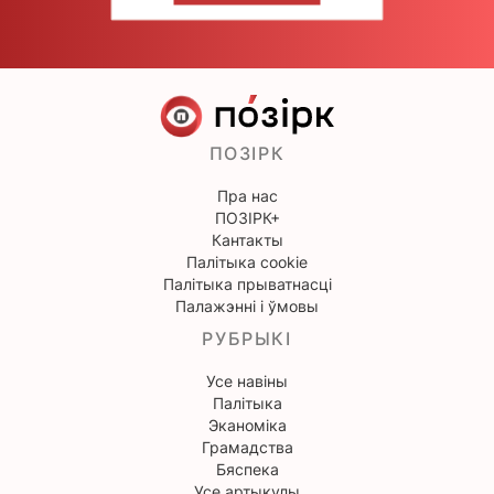
ПОЗІРК
Пра нас
ПОЗІРК+
Кантакты
Палітыка cookie
Палітыка прыватнасці
Палажэнні і ўмовы
РУБРЫКІ
Усе навіны
Палітыка
Эканоміка
Грамадства
Бяспека
Усе артыкулы