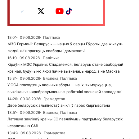
18:01
09.08.2026
Палітыка
МЗС Германіі: Беларусь — нацыя ў сэрцы Еўропы, дзе жывуць
людзі, якія прагнуць свабоды і дэмакратыі
16:19
09.08.2026
Палітыка
Кіраўнік МЗС Украіны: Спадзяемся, Беларусь стане свабоднай
краінай, будучыню якой пачне вызначаць народ, а не Масква
15:31
09.08.2026
Бяспека, Палітыка
У ССА праходзяць ваенныя зборы — на іх, як мяркуецца,
выкліканыя нядобрасумленныя работнікі сельскай гаспадаркі
14:26
09.08.2026
Грамадства
Двое беларускіх альпіністаў зніклі ў гарах Кыргызстана
13:51
09.08.2026
Бяспека, Палітыка
Латушка заклікаў краіны ЕС павялічыць падтрымку беларускіх
незалежных СМІ
13:42
09.08.2026
Грамадства