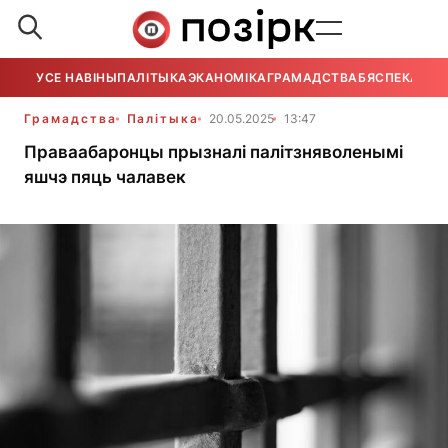
УСЕ НАВІНЫ
ПАЛІТЫКА
ЭКАНОМІКА
ГРАМАДСТВА
БЯСПЕКА
УСЕ
Грамадства
Палітыка
20.05.2025
13:47
Праваабаронцы прызналі палітзняволенымі
яшчэ пяць чалавек