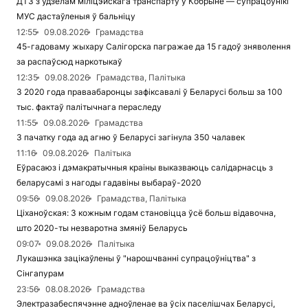
ДТЗ з удзелам міліцэйскага транспарту ў Кобрыне — супрацоўнікі
МУС дастаўленыя ў бальніцу
12:55
09.08.2026
Грамадства
45-гадоваму жыхару Салігорска пагражае да 15 гадоў зняволення
за распаўсюд наркотыкаў
12:35
09.08.2026
Грамадства, Палітыка
З 2020 года праваабаронцы зафіксавалі ў Беларусі больш за 100
тыс. фактаў палітычнага пераследу
11:55
09.08.2026
Грамадства
З пачатку года ад агню ў Беларусі загінула 350 чалавек
11:16
09.08.2026
Палітыка
Еўрасаюз і дэмакратычныя краіны выказваюць салідарнасць з
беларусамі з нагоды гадавіны выбараў-2020
09:56
09.08.2026
Грамадства, Палітыка
Ціханоўская: З кожным годам становіцца ўсё больш відавочна,
што 2020-ты незваротна змяніў Беларусь
09:07
09.08.2026
Палітыка
Лукашэнка зацікаўлены ў "нарошчванні супрацоўніцтва" з
Сінгапурам
23:56
08.08.2026
Грамадства
Электразабеспячэнне адноўленае ва ўсіх паселішчах Беларусі,