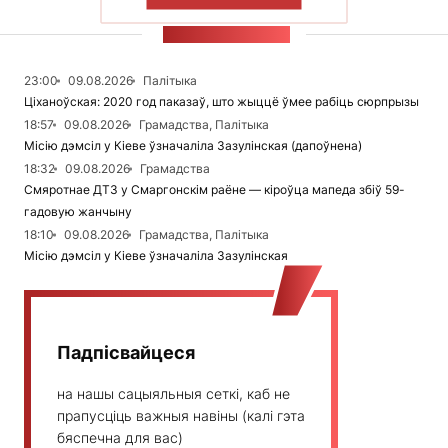
ПАКАЗАЦЬ БОЛЬШ
СТУЖКА НАВІН
23:00
09.08.2026
Палітыка
Ціханоўская: 2020 год паказаў, што жыццё ўмее рабіць сюрпрызы
18:57
09.08.2026
Грамадства, Палітыка
Місію дэмсіл у Кіеве ўзначаліла Зазулінская (дапоўнена)
18:32
09.08.2026
Грамадства
Смяротнае ДТЗ у Смаргонскім раёне — кіроўца мапеда збіў 59-
гадовую жанчыну
18:10
09.08.2026
Грамадства, Палітыка
Місію дэмсіл у Кіеве ўзначаліла Зазулінская
Падпісвайцеся
на нашы сацыяльныя сеткі, каб не
прапусціць важныя навіны (калі гэта
бяспечна для вас)