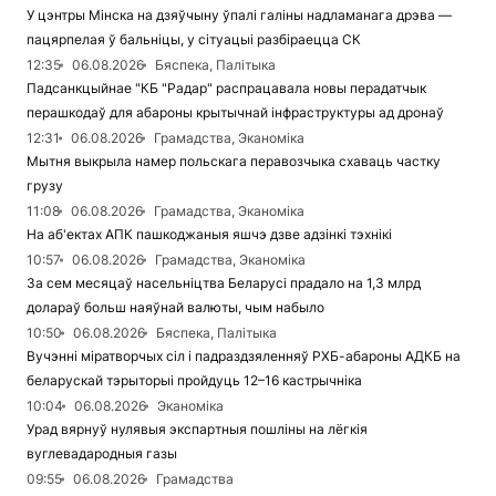
У цэнтры Мінска на дзяўчыну ўпалі галіны надламанага дрэва —
пацярпелая ў бальніцы, у сітуацыі разбіраецца СК
12:35
06.08.2026
Бяспека, Палітыка
Падсанкцыйнае "КБ "Радар" распрацавала новы перадатчык
перашкодаў для абароны крытычнай інфраструктуры ад дронаў
12:31
06.08.2026
Грамадства, Эканоміка
Мытня выкрыла намер польскага перавозчыка схаваць частку
грузу
11:08
06.08.2026
Грамадства, Эканоміка
На аб'ектах АПК пашкоджаныя яшчэ дзве адзінкі тэхнікі
10:57
06.08.2026
Грамадства, Эканоміка
За сем месяцаў насельніцтва Беларусі прадало на 1,3 млрд
долараў больш наяўнай валюты, чым набыло
10:50
06.08.2026
Бяспека, Палітыка
Вучэнні міратворчых сіл і падраздзяленняў РХБ-абароны АДКБ на
беларускай тэрыторыі пройдуць 12–16 кастрычніка
10:04
06.08.2026
Эканоміка
Урад вярнуў нулявыя экспартныя пошліны на лёгкія
вуглевадародныя газы
09:55
06.08.2026
Грамадства