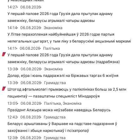
14:27
06.08.2026
У першай палове 2026 года Грузія дала прытулак аднаму
замежніку, беларусы атрымалі чатыры адмовы
14:14
06.08.2026
Эканоміка
У Літве перахопленая найбуйнейшая ў 2026 годзе партыя
нелегальных цыгарэт, у тым ліку з беларускімі акцызнымі маркамі
14:11
06.08.2026
Палітыка
У першай палове 2026 года Грузія дала прытулак аднаму
замежніку, беларусы атрымалі чатыры адмовы (падрабязна)
13:38
06.08.2026
Эканоміка
Долар, еўра і юань падаражэлі на біржавых таргах 6 жніўня
13:36
06.08.2026
Грамадства
Штогод афтальмолагі прымаюць у паліклініках больш за 2,5 млн
пацыентаў — пазаштатны спецыяліст Мінздароўя
13:05
06.08.2026
Палітыка, Эканоміка
Прэзідэнт Алжыра можа неўзабаве наведаць Беларусь
12:42
06.08.2026
Грамадства
Беларус арыштаваны ў Варшаве на падставе падазрэння ў
захоўванні і збыце наркотыкаў і псіхатропаў
12:38
06.08.2026
Грамадства