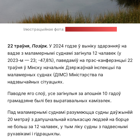
Ілюстрацыйнае фота:
David Trinks / unsplash.com
22 траўня,
Позірк
.
У 2024 годзе ў выніку здарэнняў на
вадзе з маламернымі суднамі загінула 12 чалавек (у
2023-м — 23; -47,8%), паведаміў на прэс-канферэнцыі 22
траўня ў Мінску начальнік Дзяржаўнай інспекцыі па
маламерных суднах (ДІМС) Міністэрства па
надзвычайных сітуацыях.
Паводле яго слоў, усе загінулыя за апошнія 10 гадоў
грамадзяне былі без выратавальных камізэлек.
Пад маламернымі суднамі разумеюцца судны даўжынёй
20 метраў з дапушчальнай колькасцю людзей на борце
не больш за 12 чалавек, у тым ліку судны з падвеснымі
рухавікамі і гідрацыклы.