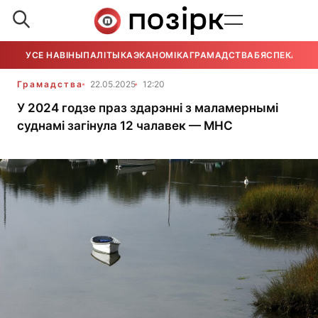
УСЕ НАВІНЫ
ПАЛІТЫКА
ЭКАНОМІКА
ГРАМАДСТВА
БЯСПЕКА
УСЕ
Грамадства
22.05.2025
12:20
У 2024 годзе праз здарэнні з маламернымі
суднамі загінула 12 чалавек — МНС