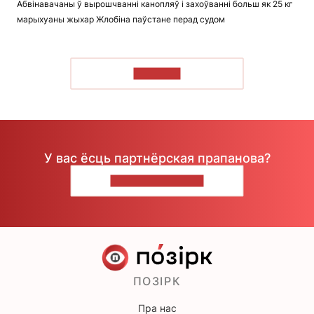
Абвінавачаны ў вырошчванні канопляў і захоўванні больш як 25 кг
марыхуаны жыхар Жлобіна паўстане перад судом
ЧЫТАЦЬ
У вас ёсць партнёрская прапанова?
НАПІШЫЦЕ НАМ
ПОЗІРК
Пра нас