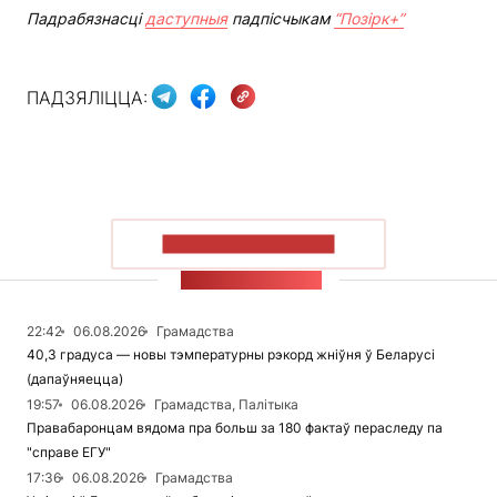
Падрабязнасці
даступныя
падпісчыкам
“Позірк+”
ПАДЗЯЛІЦЦА:
ПАКАЗАЦЬ БОЛЬШ
СТУЖКА НАВІН
22:42
06.08.2026
Грамадства
40,3 градуса — новы тэмпературны рэкорд жніўня ў Беларусі
(дапаўняецца)
19:57
06.08.2026
Грамадства, Палітыка
Правабаронцам вядома пра больш за 180 фактаў пераследу па
"справе ЕГУ"
17:36
06.08.2026
Грамадства