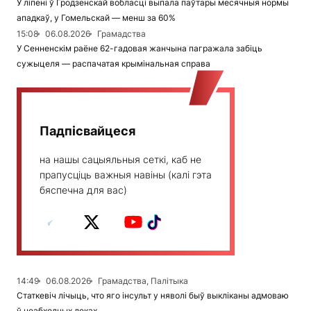
У ліпені ў Гродзенскай вобласці выпала паўтары месячныя нормы
ападкаў, у Гомельскай — менш за 60%
15:08
06.08.2026
Грамадства
У Сенненскім раёне 62-гадовая жанчына пагражала забіць
сужыцеля — распачатая крымінальная справа
Падпісвайцеся
на нашы сацыяльныя сеткі, каб не
прапусціць важныя навіны (калі гэта
бяспечна для вас)
14:49
06.08.2026
Грамадства, Палітыка
Статкевіч лічыць, что яго інсульт у няволі быў выкліканы адмоваю
ў неабходных леках