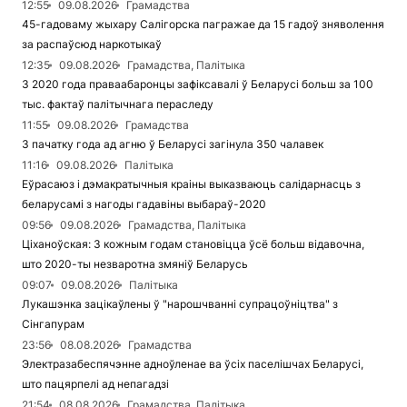
12:55
09.08.2026
Грамадства
45-гадоваму жыхару Салігорска пагражае да 15 гадоў зняволення
за распаўсюд наркотыкаў
12:35
09.08.2026
Грамадства, Палітыка
З 2020 года праваабаронцы зафіксавалі ў Беларусі больш за 100
тыс. фактаў палітычнага пераследу
11:55
09.08.2026
Грамадства
З пачатку года ад агню ў Беларусі загінула 350 чалавек
11:16
09.08.2026
Палітыка
Еўрасаюз і дэмакратычныя краіны выказваюць салідарнасць з
беларусамі з нагоды гадавіны выбараў-2020
09:56
09.08.2026
Грамадства, Палітыка
Ціханоўская: З кожным годам становіцца ўсё больш відавочна,
што 2020-ты незваротна змяніў Беларусь
09:07
09.08.2026
Палітыка
Лукашэнка зацікаўлены ў "нарошчванні супрацоўніцтва" з
Сінгапурам
23:56
08.08.2026
Грамадства
Электразабеспячэнне адноўленае ва ўсіх паселішчах Беларусі,
што пацярпелі ад непагадзі
21:54
08.08.2026
Грамадства, Палітыка