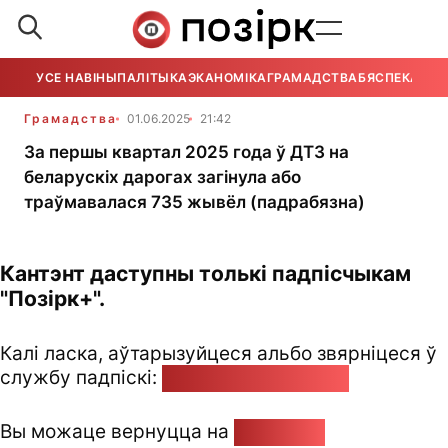
УСЕ НАВІНЫ
ПАЛІТЫКА
ЭКАНОМІКА
ГРАМАДСТВА
БЯСПЕКА
УСЕ
Грамадства
01.06.2025
21:42
За першы квартал 2025 года ў ДТЗ на
беларускіх дарогах загінула або
траўмавалася 735 жывёл (падрабязна)
Кантэнт даступны толькі падпісчыкам
"Позірк+".
Калі ласка, аўтарызуйцеся альбо звярніцеся ў
службу падпіскі:
pozirk@pozirk.online
Вы можаце вернуцца на
Галоўную