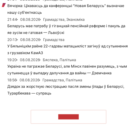
Вячорка: Цікавасць да канферэнцыі "Новая Беларусь" вызначае
нашу суб'ектнасць
21:44
08.08.2026
Грамадства, Эканоміка
Беларусь мае патрэбу ў гіганцкай пенсійнай рэформе і пакуль да
яе зусім не гатовая — Львоўскі
20:13
08.08.2026
Грамадства
У Бялыніцкім раёне 22-гадовы матацыкліст загінуў ад сутыкнення
з грузавіком КамАЗ
19:20
08.08.2026
Бяспека, Палітыка
Украіна не пагражае Беларусі, але Мінск павінен разумець, з чым
сутыкнецца ў выпадку далучэння да вайны — Дземчанка
18:56
08.08.2026
Грамадства, Палітыка
Дзядок за жорсткую люстрацыю пасля змены ўлады ў Беларусі,
Турарбекава — супраць
ЧЫТАЦЬ