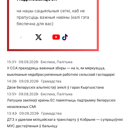
на нашы сацыяльныя сеткі, каб не
прапусціць важныя навіны (калі гэта
бяспечна для вас)
15:31
09.08.2026
Бяспека, Палітыка
У ССА праходзяць ваенныя зборы — на іх, як мяркуецца,
выкліканыя нядобрасумленныя работнікі сельскай гаспадаркі
14:26
09.08.2026
Грамадства
Двое беларускіх альпіністаў зніклі ў гарах Кыргызстана
13:51
09.08.2026
Бяспека, Палітыка
Латушка заклікаў краіны ЕС павялічыць падтрымку беларускіх
незалежных СМІ
13:42
09.08.2026
Грамадства
ДТЗ з удзелам міліцэйскага транспарту ў Кобрыне — супрацоўнікі
МУС дастаўленыя ў бальніцу