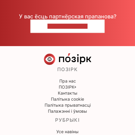
У вас ёсць партнёрская прапанова?
НАПІШЫЦЕ НАМ
ПОЗІРК
Пра нас
ПОЗІРК+
Кантакты
Палітыка cookie
Палітыка прыватнасці
Палажэнні і ўмовы
РУБРЫКІ
Усе навіны