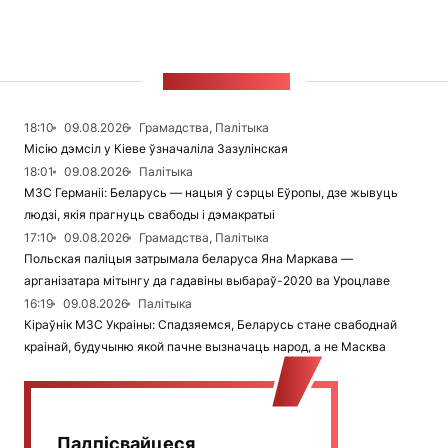
СТУЖКА НАВІН
18:10
09.08.2026
Грамадства, Палітыка
Місію дэмсіл у Кіеве ўзначаліла Зазулінская
18:01
09.08.2026
Палітыка
МЗС Германіі: Беларусь — нацыя ў сэрцы Еўропы, дзе жывуць
людзі, якія прагнуць свабоды і дэмакратыі
17:10
09.08.2026
Грамадства, Палітыка
Польская паліцыя затрымала беларуса Яна Маркава —
арганізатара мітынгу да гадавіны выбараў-2020 ва Уроцлаве
16:19
09.08.2026
Палітыка
Кіраўнік МЗС Украіны: Спадзяемся, Беларусь стане свабоднай
краінай, будучыню якой пачне вызначаць народ, а не Масква
Падпісвайцеся