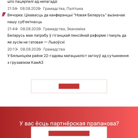
што пацярпелі ад непагадзі
21:54
08.08.2026
Грамадства, Палітыка
Вячорка: Цікавасць да канферэнцыі "Новая Беларусь" вызначае
нашу суб'ектнасць
21:44
08.08.2026
Грамадства, Эканоміка
Беларусь мае патрэбу ў гіганцкай пенсійнай рэформе і пакуль да
яе зусім не гатовая — Львоўскі
20:13
08.08.2026
Грамадства
У Бялыніцкім раёне 22-гадовы матацыкліст загінуў ад сутыкнення
з грузавіком КамАЗ
ЧЫТАЦЬ
У вас ёсць партнёрская прапанова?
НАПІШЫЦЕ НАМ