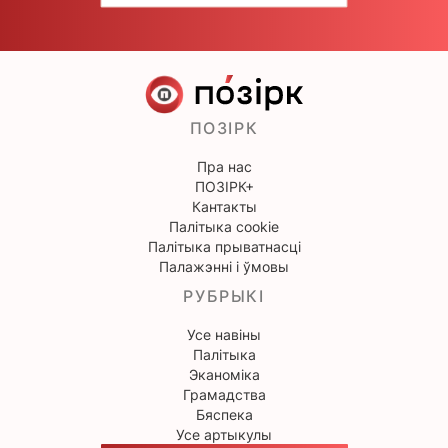
ПОЗІРК
Пра нас
ПОЗІРК+
Кантакты
Палітыка cookie
Палітыка прыватнасці
Палажэнні і ўмовы
РУБРЫКІ
Усе навіны
Палітыка
Эканоміка
Грамадства
Бяспека
Усе артыкулы