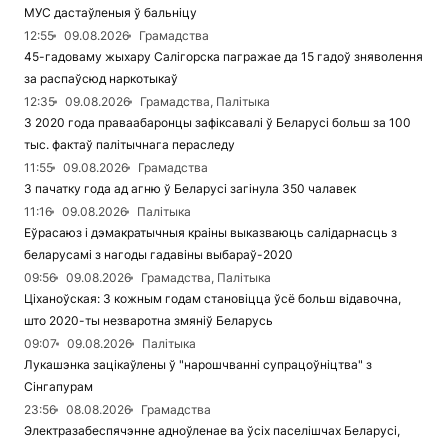
МУС дастаўленыя ў бальніцу
12:55
09.08.2026
Грамадства
45-гадоваму жыхару Салігорска пагражае да 15 гадоў зняволення
за распаўсюд наркотыкаў
12:35
09.08.2026
Грамадства, Палітыка
З 2020 года праваабаронцы зафіксавалі ў Беларусі больш за 100
тыс. фактаў палітычнага пераследу
11:55
09.08.2026
Грамадства
З пачатку года ад агню ў Беларусі загінула 350 чалавек
11:16
09.08.2026
Палітыка
Еўрасаюз і дэмакратычныя краіны выказваюць салідарнасць з
беларусамі з нагоды гадавіны выбараў-2020
09:56
09.08.2026
Грамадства, Палітыка
Ціханоўская: З кожным годам становіцца ўсё больш відавочна,
што 2020-ты незваротна змяніў Беларусь
09:07
09.08.2026
Палітыка
Лукашэнка зацікаўлены ў "нарошчванні супрацоўніцтва" з
Сінгапурам
23:56
08.08.2026
Грамадства
Электразабеспячэнне адноўленае ва ўсіх паселішчах Беларусі,