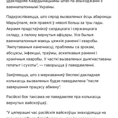
удакладняе Каардынацыйны штаб па абыходжанні з
ваеннапалоннымі Украіны.
Падкрэсліваецца, што сярод вызваленых ёсць абаронцы
Марыўпаля, якія правялі ў няволі больш за тры гады.
Акрамя прадстаўнікоў салдацкага і сяржанцкага
складу, з палону вернутыя афіцэры. Усе былыя
ваеннапалонныя маюць цяжкія раненні і хваробы.
“Ампутаваныя канечнасці, праблемы са зрокам,
абсцэсы, інфекцыі, траўмы, аскепкавыя раненні і
хранічныя хваробы. У часткі вызваленых дыягнаставаны
гепатыт і сухоты”, — гаворыцца ў паведамленні.
Заяўляецца, што з меркаванняў бяспекі дакладная
колькасць вызваленых будзе паведамлена “пасля
завяршэння працэсу абмену”.
Расійскі бок таксама не паведамляе пра колькасць
вернутых вайскоўцаў.
“У цяперашні час расійскія вайскоўцы знаходзяцца на