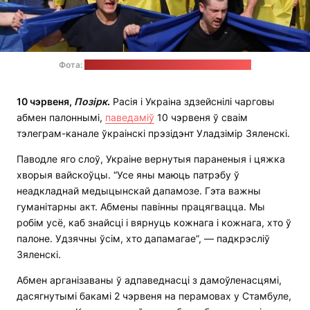
Фота:
тэлеграм-канал Уладзіміра Зяленскага
10 чэрвеня,
Позірк
.
Расія і Украіна здзейснілі чарговы
абмен палоннымі,
паведаміў
10 чэрвеня ў сваім
тэлеграм-канале ўкраінскі прэзідэнт Уладзімір Зяленскі.
Паводле яго слоў, Украіне вернутыя параненыя і цяжка
хворыя вайскоўцы. “Усе яны маюць патрэбу ў
неадкладнай медыцынскай дапамозе. Гэта важны
гуманітарны акт. Абмены павінны працягвацца. Мы
робім усё, каб знайсці і вярнуць кожнага і кожнага, хто ў
палоне. Удзячны ўсім, хто дапамагае”, — падкрэсліў
Зяленскі.
Абмен арганізаваны ў адпаведнасці з дамоўленасцямі,
дасягнутымі бакамі 2 чэрвеня на перамовах у Стамбуле,