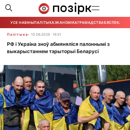
УСЕ НАВІНЫ
ПАЛІТЫКА
ЭКАНОМІКА
ГРАМАДСТВА
БЯСПЕКА
УСЕ
Палітыка
10.06.2025
19:31
РФ і Украіна зноў абмяняліся палоннымі з
выкарыстаннем тэрыторыі Беларусі