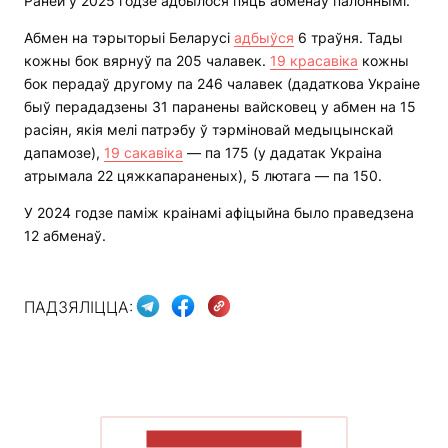
Раней у 2025 годзе адбылося пяць абменаў палоннымі.
Абмен на тэрыторыі Беларусі
адбыўся
6 траўня. Тады
кожны бок вярнуў па 205 чалавек.
19 красавіка
кожны
бок перадаў другому па 246 чалавек (дадаткова Украіне
быў перададзены 31 паранены вайсковец у абмен на 15
расіян, якія мелі патрэбу ў тэрміновай медыцынскай
дапамозе),
19 сакавіка
— па 175 (у дадатак Украіна
атрымала 22 цяжкапараненых), 5 лютага — па 150.
У 2024 годзе паміж краінамі афіцыйна было праведзена
12 абменаў.
ПАДЗЯЛІЦЦА:
ПАКАЗАЦЬ БОЛЬШ