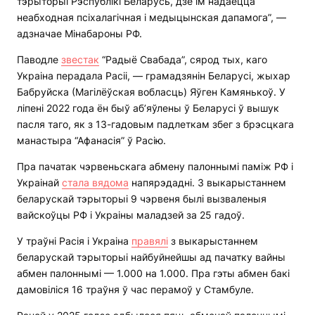
тэрыторыі Рэспублікі Беларусь, дзе ім надаецца
неабходная псіхалагічная і медыцынская дапамога”, —
адзначае Мінабароны РФ.
Паводле
звестак
“Радыё Свабада”, сярод тых, каго
Украіна перадала Расіі, — грамадзянін Беларусі, жыхар
Бабруйска (Магілёўская вобласць) Яўген Камянькоў. У
ліпені 2022 года ён быў аб’яўлены ў Беларусі ў вышук
пасля таго, як з 13-гадовым падлеткам збег з брэсцкага
манастыра “Афанасія” ў Расію.
Пра пачатак чэрвеньскага абмену палоннымі паміж РФ і
Украінай
стала вядома
напярэдадні. З выкарыстаннем
беларускай тэрыторыі 9 чэрвеня былі вызваленыя
вайскоўцы РФ і Украіны маладзей за 25 гадоў.
У траўні Расія і Украіна
правялі
з выкарыстаннем
беларускай тэрыторыі найбуйнейшы ад пачатку вайны
абмен палоннымі — 1.000 на 1.000. Пра гэты абмен бакі
дамовіліся 16 траўня ў час перамоў у Стамбуле.