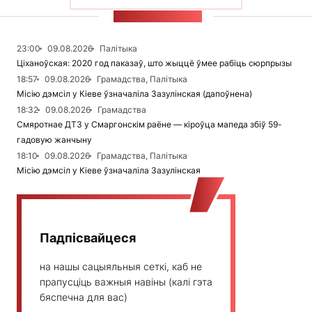
СТУЖКА НАВІН
23:00
09.08.2026
Палітыка
Ціханоўская: 2020 год паказаў, што жыццё ўмее рабіць сюрпрызы
18:57
09.08.2026
Грамадства, Палітыка
Місію дэмсіл у Кіеве ўзначаліла Зазулінская (дапоўнена)
18:32
09.08.2026
Грамадства
Смяротнае ДТЗ у Смаргонскім раёне — кіроўца мапеда збіў 59-
гадовую жанчыну
18:10
09.08.2026
Грамадства, Палітыка
Місію дэмсіл у Кіеве ўзначаліла Зазулінская
Падпісвайцеся
на нашы сацыяльныя сеткі, каб не
прапусціць важныя навіны (калі гэта
бяспечна для вас)