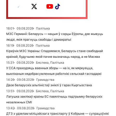
18:01
09.08.2026
Палітыка
МЗС Германіі: Беларусь — нацыя ў сэрцы Еўропы, дзе жывуць
людзі, якія прагнуць свабоды і дэмакратыі
16:19
09.08.2026
Палітыка
Кіраўнік МЗС Украіны: Спадзяемся, Беларусь стане свабоднай
краінай, будучыню якой пачне вызначаць народ, а не Масква
15:31
09.08.2026
Бяспека, Палітыка
У ССА праходзяць ваенныя зборы — на іх, як мяркуецца,
выкліканыя нядобрасумленныя работнікі сельскай гаспадаркі
14:26
09.08.2026
Грамадства
Двое беларускіх альпіністаў зніклі ў гарах Кыргызстана
13:51
09.08.2026
Бяспека, Палітыка
Латушка заклікаў краіны ЕС павялічыць падтрымку беларускіх
незалежных СМІ
13:42
09.08.2026
Грамадства
ДТЗ з удзелам міліцэйскага транспарту ў Кобрыне — супрацоўнікі