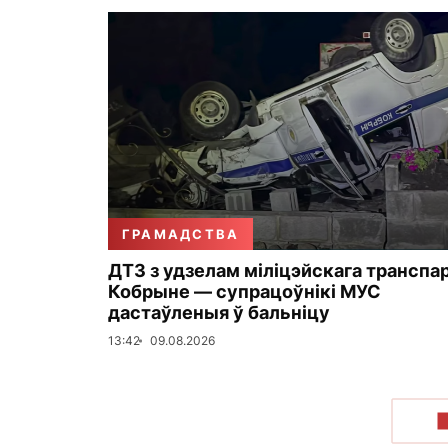
ГРАМАДСТВА
ДТЗ з удзелам міліцэйскага транспа
Кобрыне — супрацоўнікі МУС
дастаўленыя ў бальніцу
13:42
09.08.2026