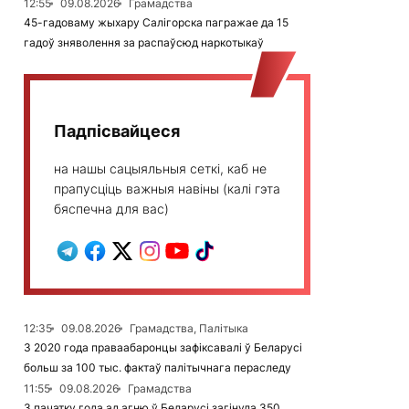
12:55
09.08.2026
Грамадства
45-гадоваму жыхару Салігорска пагражае да 15
гадоў зняволення за распаўсюд наркотыкаў
Падпісвайцеся
на нашы сацыяльныя сеткі, каб не
прапусціць важныя навіны (калі гэта
бяспечна для вас)
12:35
09.08.2026
Грамадства, Палітыка
З 2020 года праваабаронцы зафіксавалі ў Беларусі
больш за 100 тыс. фактаў палітычнага пераследу
11:55
09.08.2026
Грамадства
З пачатку года ад агню ў Беларусі загінула 350