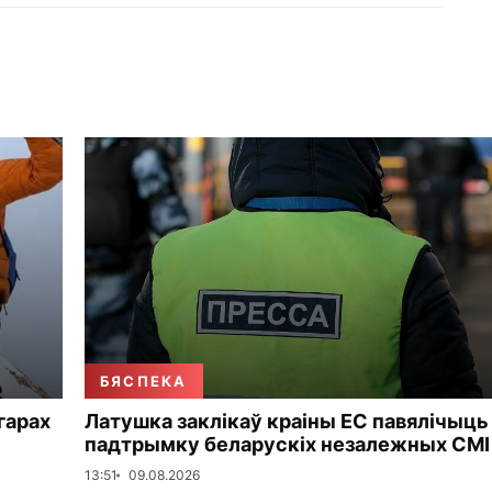
БЯСПЕКА
 гарах
Латушка заклікаў краіны ЕС павялічыць
падтрымку беларускіх незалежных СМІ
13:51
09.08.2026