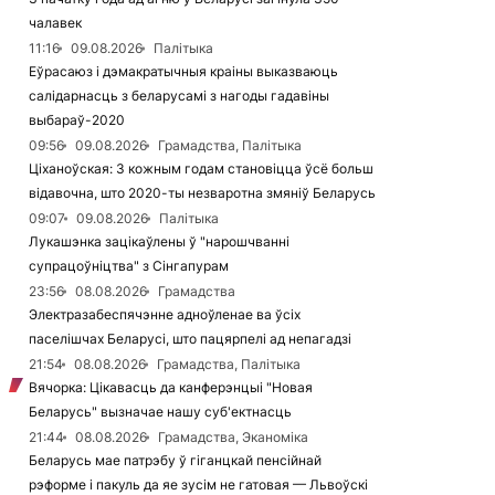
чалавек
11:16
09.08.2026
Палітыка
Еўрасаюз і дэмакратычныя краіны выказваюць
салідарнасць з беларусамі з нагоды гадавіны
выбараў-2020
09:56
09.08.2026
Грамадства, Палітыка
Ціханоўская: З кожным годам становіцца ўсё больш
відавочна, што 2020-ты незваротна змяніў Беларусь
09:07
09.08.2026
Палітыка
Лукашэнка зацікаўлены ў "нарошчванні
супрацоўніцтва" з Сінгапурам
23:56
08.08.2026
Грамадства
Электразабеспячэнне адноўленае ва ўсіх
паселішчах Беларусі, што пацярпелі ад непагадзі
21:54
08.08.2026
Грамадства, Палітыка
Вячорка: Цікавасць да канферэнцыі "Новая
Беларусь" вызначае нашу суб'ектнасць
21:44
08.08.2026
Грамадства, Эканоміка
Беларусь мае патрэбу ў гіганцкай пенсійнай
рэформе і пакуль да яе зусім не гатовая — Львоўскі