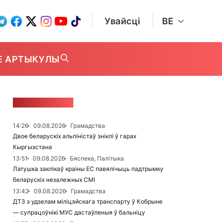
Увайсці
BE
Е АРТЫКУЛЫ
СТУЖКА НАВІН
14:26
09.08.2026
Грамадства
Двое беларускіх альпіністаў зніклі ў гарах
Кыргызстана
13:51
09.08.2026
Бяспека, Палітыка
Латушка заклікаў краіны ЕС павялічыць падтрымку
беларускіх незалежных СМІ
13:42
09.08.2026
Грамадства
ДТЗ з удзелам міліцэйскага транспарту ў Кобрыне
— супрацоўнікі МУС дастаўленыя ў бальніцу