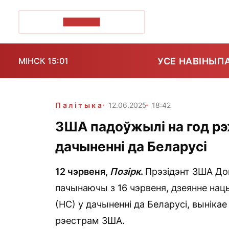
ПОЗІРК+
УСЕ НАВІНЫ
П
МІНСК 15:01
Палітыка
12.06.2025
18:42
ЗША падоўжылі на год рэ
дачыненні да Беларусі
12 чэрвеня,
Позірк
.
Прэзідэнт ЗША До
пачынаючы з 16 чэрвеня, дзеянне на
(НС) у дачыненні да Беларусі, вынікае
рэестрам ЗША.