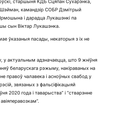
оўскі, старшыня КДБ Сцяпан Сухарэнка,
р Шэйман, камандзір СОБР Дзмітрый
 Ярмошына і дарадца Лукашэнкі па
шы сын Віктар Лукашэнка.
ае ўказаныя пасады, некаторыя з іх не
у, у актуальным адзначаецца, што 9 жніўня
нняў беларускага рэжыму, накіраваных на
не правоў чалавека і асноўных свабод у
рэсій, звязаных з фальсіфікацыяй
ўня 2020 года і таварыства” і “стварэнне
авіяперавозкам”.