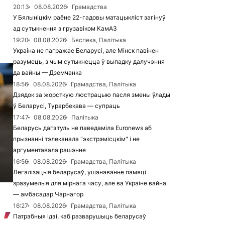
20:13
08.08.2026
Грамадства
У Бялыніцкім раёне 22-гадовы матацыкліст загінуў
ад сутыкнення з грузавіком КамАЗ
19:20
08.08.2026
Бяспека, Палітыка
Украіна не пагражае Беларусі, але Мінск павінен
разумець, з чым сутыкнецца ў выпадку далучэння
да вайны — Дземчанка
18:56
08.08.2026
Грамадства, Палітыка
Дзядок за жорсткую люстрацыю пасля змены ўлады
ў Беларусі, Турарбекава — супраць
17:47
08.08.2026
Палітыка
Беларусь дагэтуль не паведаміла Euronews аб
прызнанні тэлеканала "экстрэмісцкім" і не
аргументавала рашэнне
16:56
08.08.2026
Грамадства, Палітыка
Легалізацыя беларусаў, ушанаванне памяці
зразумелыя для мірнага часу, але ва Украіне вайна
— амбасадар Чарнагор
16:27
08.08.2026
Грамадства, Палітыка
Патрэбныя ідэі, каб разварушыць беларусаў