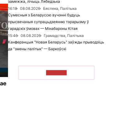
замежжа, лічыць Лябедзька
16:18
08.08.2026
Бяспека, Палітыка
Сумесныя з Беларуссю вучэнні будуць
прысвечаныя супрацьдзеянню тэрарызму ў
гарадскіх ўмовах — Мінабароны Кітая
15:46
08.08.2026
Грамадства, Палітыка
Канферэнцыя "Новая Беларусь" заўжды прыводзіць
да "змены палітык" — Баркоўскі
ЧЫТАЦЬ
жае