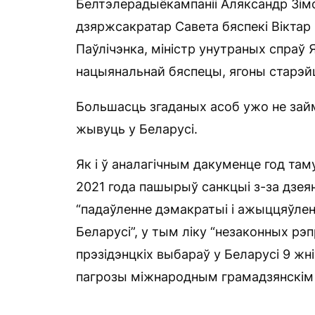
Белтэлерадыёкампаніі Аляксандр Зім
дзяржсакратар Савета бяспекі Вікта
Паўлічэнка, міністр унутраных спраў
нацыянальнай бяспецы, ягоны старэй
Большасць згаданых асоб ужо не займ
жывуць у Беларусі.
Як і ў аналагічным дакуменце год там
2021 года пашырыў санкцыі з-за дзея
“падаўленне дэмакратыі і ажыццяўлен
Беларусі”, у тым ліку “незаконных рэп
прэзідэнцкіх выбараў у Беларусі 9 жні
пагрозы міжнародным грамадзянскім 