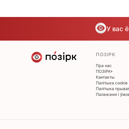
У вас 
ПОЗІРК
Пра нас
ПОЗІРК+
Кантакты
Палітыка cookie
Палітыка прыват
Палажэнні і ўмо