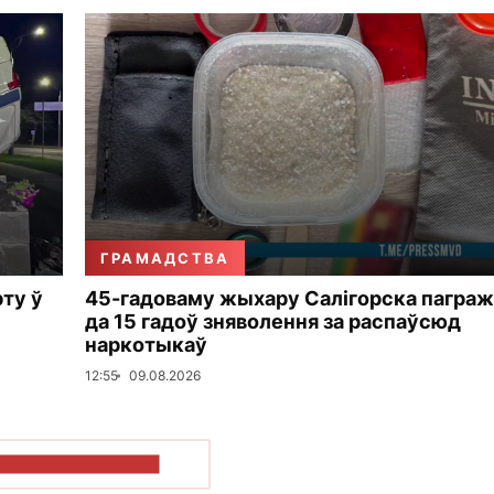
ГРАМАДСТВА
рту ў
45-гадоваму жыхару Салігорска пагра
да 15 гадоў зняволення за распаўсюд
наркотыкаў
12:55
09.08.2026
ПАКАЗАЦЬ БОЛЬШ