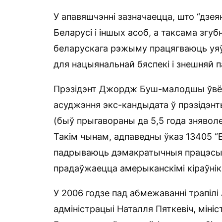
У апавяшчэнні зазначаецца, што “дзея
Беларусі і іншых асоб, а таксама згу
беларускага рэжыму працягваюць уяў
для нацыянальнай бяспекі і знешняй п
Прэзідэнт Джордж Буш-малодшы ўвёў
асуджэння экс-кандыдата ў прэзідэнт
(быў прыгавораны да 5,5 года зняволе
Такім чынам, адпаведны ўказ 13405 “Б
падрываюць дэмакратычныя працэсы а
прадаўжаецца амерыканскімі кіраўніка
У 2006 годзе пад абмежаванні трапілі
адміністрацыі Наталля Пяткевіч, мініс