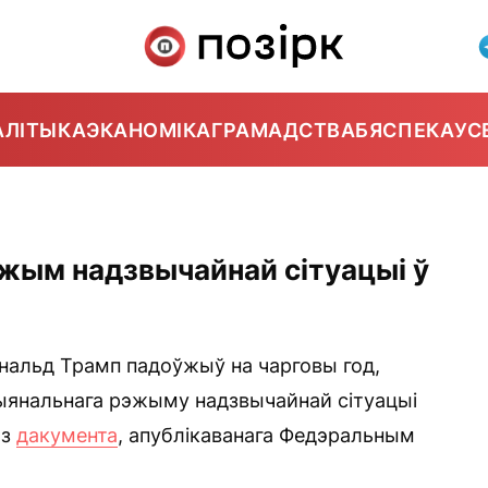
АЛІТЫКА
ЭКАНОМІКА
ГРАМАДСТВА
БЯСПЕКА
УС
жым надзвычайнай сітуацыі ў
нальд Трамп падоўжыў на чарговы год,
цыянальнага рэжыму надзвычайнай сітуацыі
 з
дакумента
, апублікаванага Федэральным