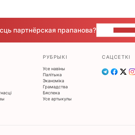
ёсць партнёрская прапанова?
НАПІШЫ
РУБРЫКІ
САЦСЕТКІ
Усе навіны
Палітыка
Эканоміка
Грамадства
насці
Бяспека
вы
Усе артыкулы