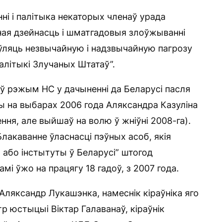
нні і палітыка некаторых членаў урада
бная дзейнасць і шматгадовыя злоўжыванні
ляць незвычайную і надзвычайную пагрозу
алітыкі Злучаных Штатаў”.
 рэжым НС у дачыненні да Беларусі пасля
ы на выбарах 2006 года Аляксандра Казуліна
ння, але выйшаў на волю ў жніўні 2008-га).
лакаванне ўласнасці пэўных асоб, якія
бо інстытуты ў Беларусі” штогод
мі ўжо на працягу 18 гадоў, з 2007 года.
 Аляксандр Лукашэнка, намеснік кіраўніка яго
тр юстыцыі Віктар Галаванаў, кіраўнік