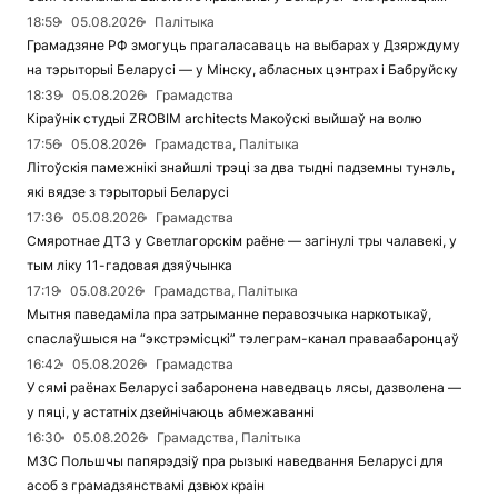
18:59
05.08.2026
Палітыка
Грамадзяне РФ змогуць прагаласаваць на выбарах у Дзярждуму
на тэрыторыі Беларусі — у Мінску, абласных цэнтрах і Бабруйску
18:39
05.08.2026
Грамадства
Кіраўнік студыі ZROBIM architects Макоўскі выйшаў на волю
17:56
05.08.2026
Грамадства, Палітыка
Літоўскія памежнікі знайшлі трэці за два тыдні падземны тунэль,
які вядзе з тэрыторыі Беларусі
17:36
05.08.2026
Грамадства
Смяротнае ДТЗ у Светлагорскім раёне — загінулі тры чалавекі, у
тым ліку 11-гадовая дзяўчынка
17:19
05.08.2026
Грамадства, Палітыка
Мытня паведаміла пра затрыманне перавозчыка наркотыкаў,
спаслаўшыся на “экстрэмісцкі” тэлеграм-канал праваабаронцаў
16:42
05.08.2026
Грамадства
У сямі раёнах Беларусі забаронена наведваць лясы, дазволена —
у пяці, у астатніх дзейнічаюць абмежаванні
16:30
05.08.2026
Грамадства, Палітыка
МЗС Польшчы папярэдзіў пра рызыкі наведвання Беларусі для
асоб з грамадзянствамі дзвюх краін