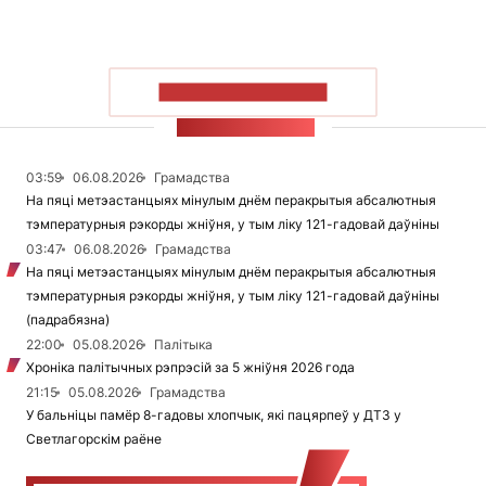
ПАКАЗАЦЬ БОЛЬШ
СТУЖКА НАВІН
03:59
06.08.2026
Грамадства
На пяці метэастанцыях мінулым днём перакрытыя абсалютныя
тэмпературныя рэкорды жніўня, у тым ліку 121-гадовай даўніны
03:47
06.08.2026
Грамадства
На пяці метэастанцыях мінулым днём перакрытыя абсалютныя
тэмпературныя рэкорды жніўня, у тым ліку 121-гадовай даўніны
(падрабязна)
22:00
05.08.2026
Палітыка
Хроніка палітычных рэпрэсій за 5 жніўня 2026 года
21:15
05.08.2026
Грамадства
У бальніцы памёр 8-гадовы хлопчык, які пацярпеў у ДТЗ у
Светлагорскім раёне