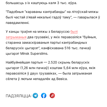
большасць з іх каштуюць каля 3 тыс. еўра.
“Падобныя “караваны кантрабанды“ на літоўскай мяжы
былі частай з’явай некалькі гадоў таму”, — гаварылася ў
паведамленні.
У канцы траўня на мяжы з Беларуссю
былі
затрыманыя
два грузавікі, у якіх перавозіліся “буйныя,
старанна замаскіраваныя партыі кантрабандных
беларускіх цыгарэт“, канфіскавана 516 тыс. пачкаў
цыгарэт Minsk Superslims.
Найбуйнейшая партыя — 2.520 скрынь беларускіх
цыгарэт (1,26 млн пачкаў) коштам 5,64 млн еўра, якія
перавозіліся ў двух грузавіках, — была затрыманая
сёлета ў лютым непадалёк ад Вевіса.
ПАДЗЯЛІЦЦА: