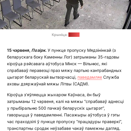
Крыніца:
САДМ
15 чэрвеня,
Позірк
.
У пункце пропуску Мядзінінкай (з
беларускага боку Каменны Лог) затрыманы 35-гадовы
кіроўца рэйсавага аўтобуса Мінск — Вільнюс, які
спрабаваў перавезці праз мяжу партыю кантрабандных
цыгарэт беларускай вытворчасці,
паведамляе
Служба
аховы дзяржаўнай мяжы Літвы (САДМ).
Кіроўца з’яўляецца жыхаром Каўнаса, ён быў
затрыманы 12 чэрвеня, калі на мяжы “спрабаваў аднесці
у прыбіральню 500 пачкаў беларускіх цыгарэт”,
гаворыцца ў паведамленні. Пасажыры аўтобуса ў гэты
час праходзілі ў пункце пропуску “працэдуры праверкі”,
транспартны сродак неўзабаве чакаў памежны дагляд.