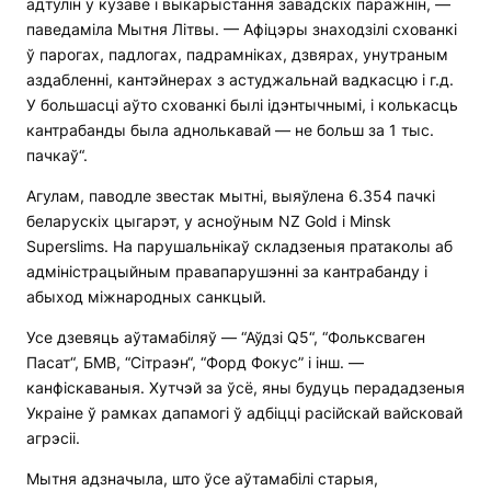
адтулін у кузаве і выкарыстання завадскіх паражнін, —
паведаміла Мытня Літвы. — Афіцэры знаходзілі схованкі
ў парогах, падлогах, падрамніках, дзвярах, унутраным
аздабленні, кантэйнерах з астуджальнай вадкасцю і г.д.
У большасці аўто схованкі былі ідэнтычнымі, і колькасць
кантрабанды была аднолькавай — не больш за 1 тыс.
пачкаў“.
Агулам, паводле звестак мытні, выяўлена 6.354 пачкі
беларускіх цыгарэт, у асноўным NZ Gold і Minsk
Superslims. На парушальнікаў складзеныя пратаколы аб
адміністрацыйным правапарушэнні за кантрабанду і
абыход міжнародных санкцый.
Усе дзевяць аўтамабіляў — “Аўдзі Q5“, “Фольксваген
Пасат“, БМВ, “Сітраэн“, “Форд Фокус” і інш. —
канфіскаваныя. Хутчэй за ўсё, яны будуць перададзеныя
Украіне ў рамках дапамогі ў адбіцці расійскай вайсковай
агрэсіі.
Мытня адзначыла, што ўсе аўтамабілі старыя,