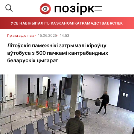
УСЕ НАВІНЫ
ПАЛІТЫКА
ЭКАНОМІКА
ГРАМАДСТВА
БЯСПЕКА
УСЕ
Грамадства
15.06.2025
14:53
Літоўскія памежнікі затрымалі кіроўцу
аўтобуса з 500 пачкамі кантрабандных
беларускіх цыгарэт