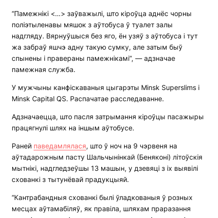
“Памежнікі <…> заўважылі, што кіроўца аднёс чорны
поліэтыленавы мяшок з аўтобуса ў туалет залы
надгляду. Вярнуўшыся без яго, ён узяў з аўтобуса і тут
жа забраў яшчэ адну такую сумку, але затым быў
спынены і правераны памежнікамі”, — адзначае
памежная служба.
У мужчыны канфіскаваныя цыгарэты Minsk Superslims і
Minsk Capital QS. Распачатае расследаванне.
Адзначаецца, што пасля затрымання кіроўцы пасажыры
працягнулі шлях на іншым аўтобусе.
Раней
паведамлялася
, што ў ноч на 9 чэрвеня на
аўтадарожным пасту Шальчынінкай (Беняконі) літоўскія
мытнікі, надгледзеўшы 13 машын, у дзевяці з іх выявілі
схованкі з тытунёвай прадукцыяй.
“Кантрабандныя схованкі былі ўладкованыя ў розных
месцах аўтамабіляў, як правіла, шляхам праразання