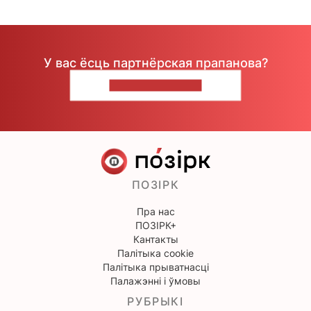
У вас ёсць партнёрская прапанова?
НАПІШЫЦЕ НАМ
ПОЗІРК
Пра нас
ПОЗІРК+
Кантакты
Палітыка cookie
Палітыка прыватнасці
Палажэнні і ўмовы
РУБРЫКІ