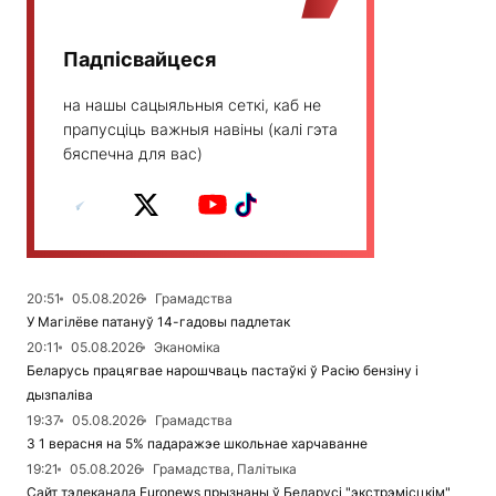
Падпісвайцеся
на нашы сацыяльныя сеткі, каб не
прапусціць важныя навіны (калі гэта
бяспечна для вас)
20:51
05.08.2026
Грамадства
У Магілёве патануў 14-гадовы падлетак
20:11
05.08.2026
Эканоміка
Беларусь працягвае нарошчваць пастаўкі ў Расію бензіну і
дызпаліва
19:37
05.08.2026
Грамадства
З 1 верасня на 5% падаражэе школьнае харчаванне
19:21
05.08.2026
Грамадства, Палітыка
Сайт тэлеканала Euronews прызнаны ў Беларусі "экстрэмісцкім"