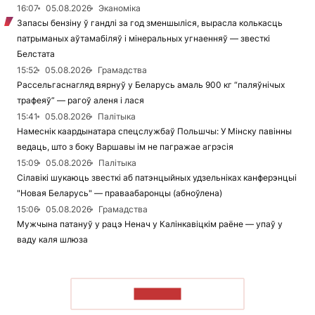
16:07
05.08.2026
Эканоміка
Запасы бензіну ў гандлі за год зменшыліся, вырасла колькасць
патрыманых аўтамабіляў і мінеральных угнаенняў — звесткі
Белстата
15:52
05.08.2026
Грамадства
Рассельгаснагляд вярнуў у Беларусь амаль 900 кг “паляўнічых
трафеяў” — рагоў аленя і лася
15:41
05.08.2026
Палітыка
Намеснік каардынатара спецслужбаў Польшчы: У Мінску павінны
ведаць, што з боку Варшавы ім не пагражае агрэсія
15:09
05.08.2026
Палітыка
Сілавікі шукаюць звесткі аб патэнцыйных удзельніках канферэнцыі
"Новая Беларусь" — праваабаронцы (абноўлена)
15:06
05.08.2026
Грамадства
Мужчына патануў у рацэ Ненач у Калінкавіцкім раёне — упаў у
ваду каля шлюза
ЧЫТАЦЬ