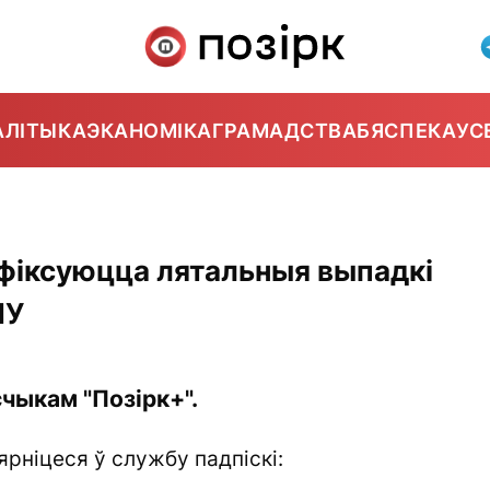
АЛІТЫКА
ЭКАНОМІКА
ГРАМАДСТВА
БЯСПЕКА
УС
 фіксуюцца лятальныя выпадкі
МУ
чыкам "Позірк+".
ярніцеся ў службу падпіскі: