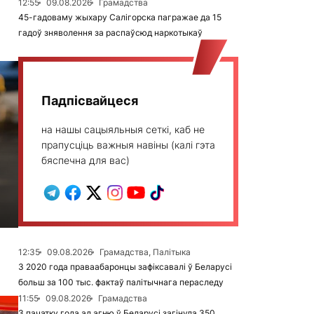
12:55
09.08.2026
Грамадства
45-гадоваму жыхару Салігорска пагражае да 15
гадоў зняволення за распаўсюд наркотыкаў
Падпісвайцеся
на нашы сацыяльныя сеткі, каб не
прапусціць важныя навіны (калі гэта
бяспечна для вас)
12:35
09.08.2026
Грамадства, Палітыка
З 2020 года праваабаронцы зафіксавалі ў Беларусі
больш за 100 тыс. фактаў палітычнага пераследу
11:55
09.08.2026
Грамадства
З пачатку года ад агню ў Беларусі загінула 350