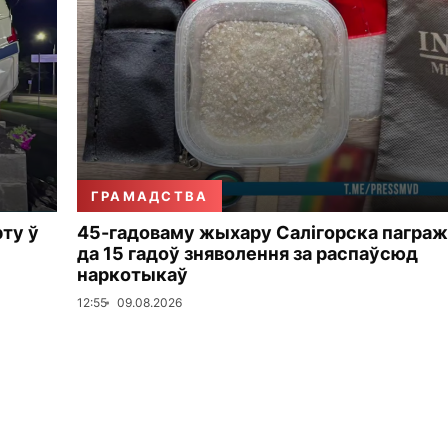
ГРАМАДСТВА
рту ў
45-гадоваму жыхару Салігорска пагра
да 15 гадоў зняволення за распаўсюд
наркотыкаў
12:55
09.08.2026