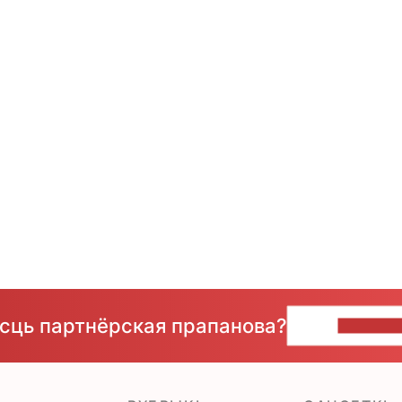
ёсць партнёрская прапанова?
НАПІШЫ