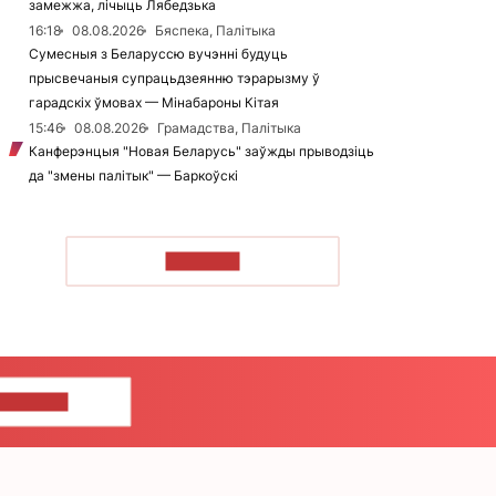
замежжа, лічыць Лябедзька
16:18
08.08.2026
Бяспека, Палітыка
Сумесныя з Беларуссю вучэнні будуць
прысвечаныя супрацьдзеянню тэрарызму ў
гарадскіх ўмовах — Мінабароны Кітая
15:46
08.08.2026
Грамадства, Палітыка
Канферэнцыя "Новая Беларусь" заўжды прыводзіць
да "змены палітык" — Баркоўскі
ЧЫТАЦЬ
ЦЕ НАМ