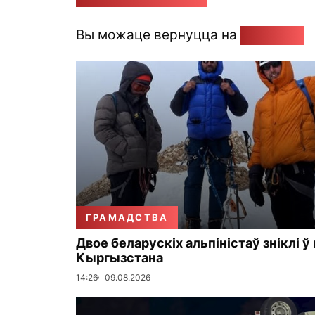
Вы можаце вернуцца на
Галоўную
ГРАМАДСТВА
Двое беларускіх альпіністаў зніклі ў
Кыргызстана
14:26
09.08.2026