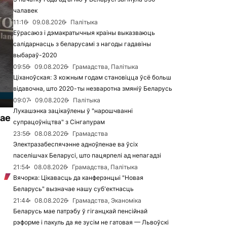
чалавек
11:16
09.08.2026
Палітыка
Еўрасаюз і дэмакратычныя краіны выказваюць
салідарнасць з беларусамі з нагоды гадавіны
выбараў-2020
09:56
09.08.2026
Грамадства, Палітыка
Ціханоўская: З кожным годам становіцца ўсё больш
відавочна, што 2020-ты незваротна змяніў Беларусь
09:07
09.08.2026
Палітыка
Лукашэнка зацікаўлены ў "нарошчванні
жае
супрацоўніцтва" з Сінгапурам
23:56
08.08.2026
Грамадства
Электразабеспячэнне адноўленае ва ўсіх
паселішчах Беларусі, што пацярпелі ад непагадзі
21:54
08.08.2026
Грамадства, Палітыка
Вячорка: Цікавасць да канферэнцыі "Новая
Беларусь" вызначае нашу суб'ектнасць
21:44
08.08.2026
Грамадства, Эканоміка
Беларусь мае патрэбу ў гіганцкай пенсійнай
рэформе і пакуль да яе зусім не гатовая — Львоўскі