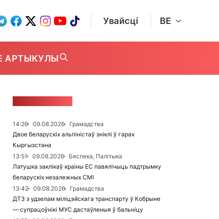
Увайсці
BE
Е АРТЫКУЛЫ
СТУЖКА НАВІН
14:26
09.08.2026
Грамадства
Двое беларускіх альпіністаў зніклі ў гарах
Кыргызстана
13:51
09.08.2026
Бяспека, Палітыка
Латушка заклікаў краіны ЕС павялічыць падтрымку
беларускіх незалежных СМІ
13:42
09.08.2026
Грамадства
ДТЗ з удзелам міліцэйскага транспарту ў Кобрыне
— супрацоўнікі МУС дастаўленыя ў бальніцу