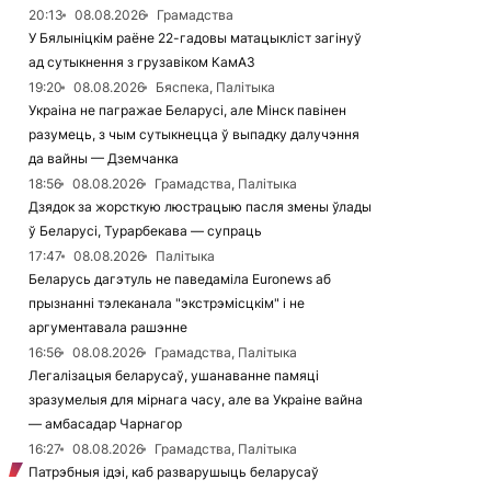
20:13
08.08.2026
Грамадства
У Бялыніцкім раёне 22-гадовы матацыкліст загінуў
ад сутыкнення з грузавіком КамАЗ
19:20
08.08.2026
Бяспека, Палітыка
Украіна не пагражае Беларусі, але Мінск павінен
разумець, з чым сутыкнецца ў выпадку далучэння
да вайны — Дземчанка
18:56
08.08.2026
Грамадства, Палітыка
Дзядок за жорсткую люстрацыю пасля змены ўлады
ў Беларусі, Турарбекава — супраць
17:47
08.08.2026
Палітыка
Беларусь дагэтуль не паведаміла Euronews аб
прызнанні тэлеканала "экстрэмісцкім" і не
аргументавала рашэнне
16:56
08.08.2026
Грамадства, Палітыка
Легалізацыя беларусаў, ушанаванне памяці
зразумелыя для мірнага часу, але ва Украіне вайна
— амбасадар Чарнагор
16:27
08.08.2026
Грамадства, Палітыка
Патрэбныя ідэі, каб разварушыць беларусаў