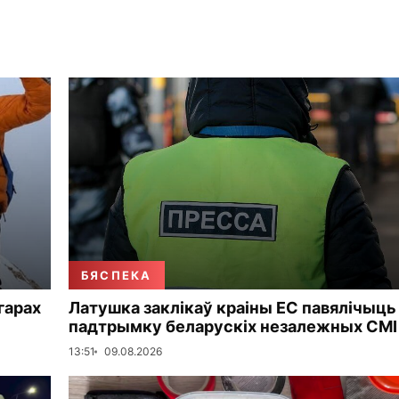
БЯСПЕКА
 гарах
Латушка заклікаў краіны ЕС павялічыць
падтрымку беларускіх незалежных СМІ
13:51
09.08.2026