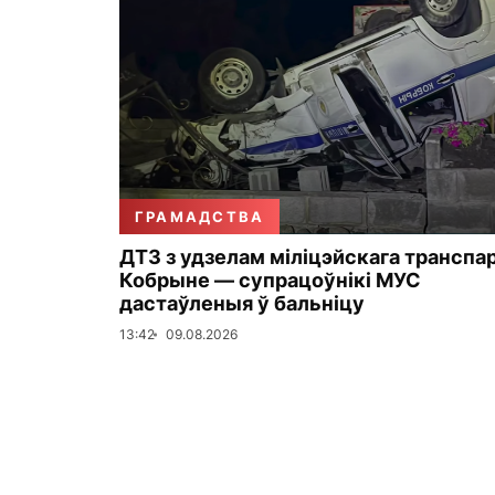
ГРАМАДСТВА
ДТЗ з удзелам міліцэйскага транспа
Кобрыне — супрацоўнікі МУС
дастаўленыя ў бальніцу
13:42
09.08.2026