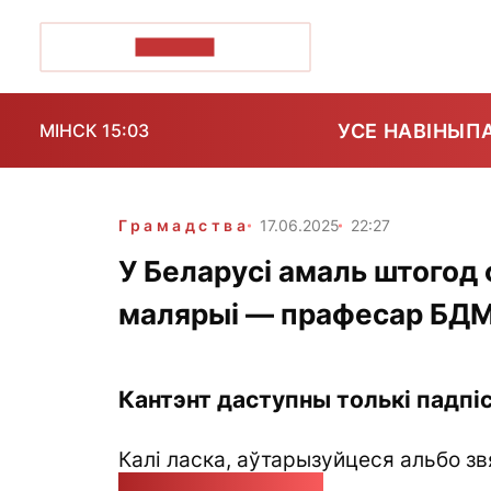
ПОЗІРК+
УСЕ НАВІНЫ
П
МІНСК 15:03
Грамадства
17.06.2025
22:27
У Беларусі амаль штогод
малярыі — прафесар БД
Кантэнт даступны толькі падпіс
Калі ласка, аўтарызуйцеся альбо зв
pozirk@pozirk.online