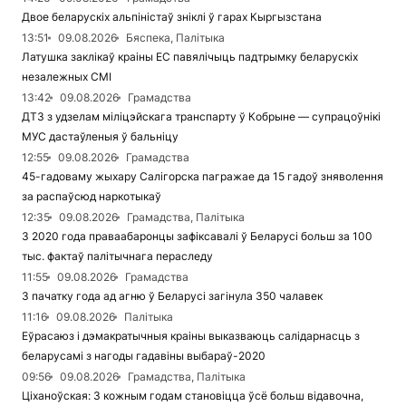
Двое беларускіх альпіністаў зніклі ў гарах Кыргызстана
13:51
09.08.2026
Бяспека, Палітыка
Латушка заклікаў краіны ЕС павялічыць падтрымку беларускіх
незалежных СМІ
13:42
09.08.2026
Грамадства
ДТЗ з удзелам міліцэйскага транспарту ў Кобрыне — супрацоўнікі
МУС дастаўленыя ў бальніцу
12:55
09.08.2026
Грамадства
45-гадоваму жыхару Салігорска пагражае да 15 гадоў зняволення
за распаўсюд наркотыкаў
12:35
09.08.2026
Грамадства, Палітыка
З 2020 года праваабаронцы зафіксавалі ў Беларусі больш за 100
тыс. фактаў палітычнага пераследу
11:55
09.08.2026
Грамадства
З пачатку года ад агню ў Беларусі загінула 350 чалавек
11:16
09.08.2026
Палітыка
Еўрасаюз і дэмакратычныя краіны выказваюць салідарнасць з
беларусамі з нагоды гадавіны выбараў-2020
09:56
09.08.2026
Грамадства, Палітыка
Ціханоўская: З кожным годам становіцца ўсё больш відавочна,