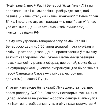
Пуцін заявіў, што ў Расіі і Беларусі “ёсць “план А“ і там
прапісана, што і як мы павінны рабіць для таго, каб
развіваць нашы стасункі і нашы эканомікі“. “Потым “план
Б”: калі нешта не атрымліваецца — глядзі “план А“. У нас
усё атрымаецца — нават няма ніякіх сумневаў“, —
лічыць прэзідэнт РФ.
“Таму што ўзровень тавараабароту паміж Расіяй і
Беларуссю дасягнуў 50 млрд долараў, гэта сур’ёзныя
лічбы. І рост працягваецца, ён працягваецца ў тым ліку
за кошт кааперацыі. Мы шукаем магчымасці развіцця
нашых адносін у розных сферах, дзе раней, можа быць, і
не супрацоўнічалі ці нейкае супрацоўніцтва было яшчэ з
часоў Савецкага Саюза — у мікраэлектроніцы,
дапусцім“, — заявіў Пуцін.
У гэтым кантэксце ён пахваліў Лукашэнку за тое, што
пасля распаду СССР ён “захаваў некаторыя галіны, якія
цяпер, асабліва ва ўмовах жорсткіх санкцый, апынуліся
як ніколі запатрабаваныя, у тым ліку прадпрыемствы ў