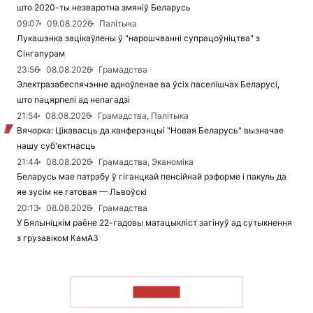
што 2020-ты незваротна змяніў Беларусь
09:07
09.08.2026
Палітыка
Лукашэнка зацікаўлены ў "нарошчванні супрацоўніцтва" з
Сінгапурам
23:56
08.08.2026
Грамадства
Электразабеспячэнне адноўленае ва ўсіх паселішчах Беларусі,
што пацярпелі ад непагадзі
21:54
08.08.2026
Грамадства, Палітыка
Вячорка: Цікавасць да канферэнцыі "Новая Беларусь" вызначае
нашу суб'ектнасць
21:44
08.08.2026
Грамадства, Эканоміка
Беларусь мае патрэбу ў гіганцкай пенсійнай рэформе і пакуль да
яе зусім не гатовая — Львоўскі
20:13
08.08.2026
Грамадства
У Бялыніцкім раёне 22-гадовы матацыкліст загінуў ад сутыкнення
з грузавіком КамАЗ
ЧЫТАЦЬ