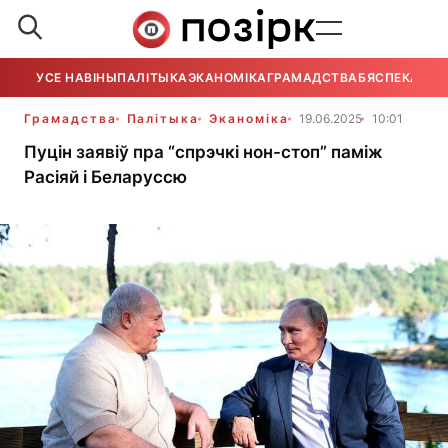
УСЕ НАВІНЫ
ПАЛІТЫКА
ЭКАНОМІКА
ГРАМАДСТВА
БЯСПЕКА
УСЕ
Грамадства
Палітыка
Эканоміка
19.06.2025
10:01
Пуцін заявіў пра “спрэчкі нон-стоп” паміж
Расіяй і Беларуссю