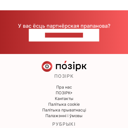
У вас ёсць партнёрская прапанова?
НАПІШЫЦЕ НАМ
ПОЗІРК
Пра нас
ПОЗІРК+
Кантакты
Палітыка cookie
Палітыка прыватнасці
Палажэнні і ўмовы
РУБРЫКІ