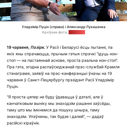
Уладзімір Пуцін (справа) і Аляксандр Лукашэнка
Архіўнае фота:
kremlin.ru
19 чэрвеня,
Позірк
.
У Расіі і Беларусі ёсць пытанні, па
якіх яны спрачаюцца, прычым гэтыя спрэчкі “ідуць нон-
стоп — на пастаяннай аснове, проста рэальна нон-стоп“.
Пра гэта, згодна распаўсюджанай прэс-службай Крамля
стэнаграме, заявіў на прэс-канферэнцыі ўначы на 19
чэрвеня ў Санкт-Пецярбургу прэзідэнт Расіі Уладзімір
Пуцін.
“Я проста цяпер не буду ўдавацца ў дэталі, але ў
канчатковым выніку мы знаходзім рашэнні заўсёды,
таму што мы імкнемся да пошуку шчыра, таму
знаходзім. Упэўнены, так будзе і далей”, — дадаў
расійскі кіраўнік.