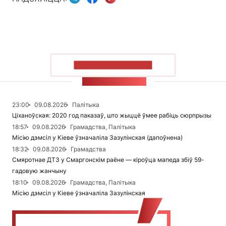
ПАКАЗАЦЬ БОЛЬШ
СТУЖКА НАВІН
23:00
09.08.2026
Палітыка
Ціханоўская: 2020 год паказаў, што жыццё ўмее рабіць сюрпрызы
18:57
09.08.2026
Грамадства, Палітыка
Місію дэмсіл у Кіеве ўзначаліла Зазулінская (дапоўнена)
18:32
09.08.2026
Грамадства
Смяротнае ДТЗ у Смаргонскім раёне — кіроўца мапеда збіў 59-
гадовую жанчыну
18:10
09.08.2026
Грамадства, Палітыка
Місію дэмсіл у Кіеве ўзначаліла Зазулінская