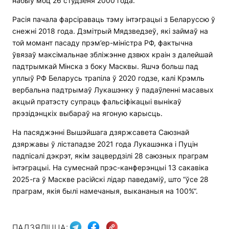
набыў моц 26 студзеня 2000 года.
Расія пачала фарсіраваць тэму інтэграцыі з Беларуссю ў
снежні 2018 года. Дзмітрый Мядзведзеў, які займаў на
той момант пасаду прэм’ер-міністра РФ, фактычна
ўвязаў максімальнае збліжэнне дзвюх краін з далейшай
падтрымкай Мінска з боку Масквы. Яшчэ больш пад
уплыў РФ Беларусь трапіла ў 2020 годзе, калі Крэмль
вербальна падтрымаў Лукашэнку ў падаўленні масавых
акцый пратэсту супраць фальсіфікацыі вынікаў
прэзідэнцкіх выбараў на ягоную карысць.
На пасяджэнні Вышэйшага дзяржсавета Саюзнай
дзяржавы ў лістападзе 2021 года Лукашэнка і Пуцін
падпісалі дэкрэт, якім зацвердзілі 28 саюзных праграм
інтэграцыі. На сумеснай прэс-канферэнцыі 13 сакавіка
2025-га ў Маскве расійскі лідар паведаміў, што “ўсе 28
праграм, якія былі намечаныя, выкананыя на 100%“.
ПАДЗЯЛІЦЦА: