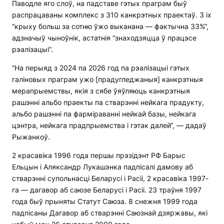
Паводле яго слоў, на падставе гэтых праграм быў
распрацаваны комплекс з 310 канкрэтных праектаў. З іх
“крыху больш за сотню ўжо выканана — фактычна 33%“,
адзначыў чыноўнік, астатнія “знаходзяцца ў працэсе
рэалізацыі”.
“На перыяд з 2024 па 2026 год па рэалізацыі гэтых
галіновых праграм ужо [прадугледжаныя] канкрэтныя
мерапрыемствы, якія з сябе ўяўляюць канкрэтныя
рашэнні альбо праекты па стварэнні нейкага прадукту,
альбо рашэнні па фарміраванні нейкай базы, нейкага
цэнтра, нейкага прадпрыемства і гэтак далей“, — дадаў
Рыжанкоў.
2 красавіка 1996 года першы прэзідэнт РФ Барыс
Ельцын і Аляксандр Лукашэнка падпісалі дамову аб
стварэнні супольнасці Беларусі і Расіі, 2 красавіка 1997-
га — дагавор аб саюзе Беларусі і Расіі. 23 траўня 1997
года быў прыняты Статут Саюза. 8 снежня 1999 года
падпісаны Дагавор аб стварэнні Саюзнай дзяржавы, які