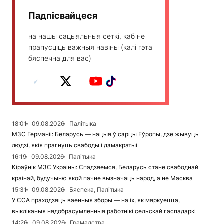
Падпісвайцеся
на нашы сацыяльныя сеткі, каб не
прапусціць важныя навіны (калі гэта
бяспечна для вас)
18:01
09.08.2026
Палітыка
МЗС Германіі: Беларусь — нацыя ў сэрцы Еўропы, дзе жывуць
людзі, якія прагнуць свабоды і дэмакратыі
16:19
09.08.2026
Палітыка
Кіраўнік МЗС Украіны: Спадзяемся, Беларусь стане свабоднай
краінай, будучыню якой пачне вызначаць народ, а не Масква
15:31
09.08.2026
Бяспека, Палітыка
У ССА праходзяць ваенныя зборы — на іх, як мяркуецца,
выкліканыя нядобрасумленныя работнікі сельскай гаспадаркі
14:26
09.08.2026
Грамадства