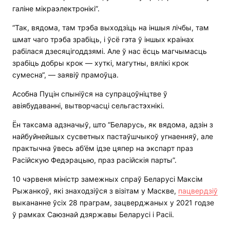
галіне мікраэлектронікі”.
“Так, вядома, там трэба выходзіць на іншыя лічбы, там
шмат чаго трэба зрабіць, і ўсё гэта ў іншых краінах
рабілася дзесяцігоддзямі. Але ў нас ёсць магчымасць
зрабіць добры крок — хуткі, магутны, вялікі крок
сумесна“, — заявіў прамоўца.
Асобна Пуцін спыніўся на супрацоўніцтве ў
авіябудаванні, вытворчасці сельгастэхнікі.
Ён таксама адзначыў, што “Беларусь, як вядома, адзін з
найбуйнейшых сусветных пастаўшчыкоў угнаенняў, але
практычна ўвесь аб’ём ідзе цяпер на экспарт праз
Расійскую Федэрацыю, праз расійскія парты”.
10 чэрвеня міністр замежных спраў Беларусі Максім
Рыжанкоў, які знаходзіўся з візітам у Маскве,
пацвердзіў
выкананне ўсіх 28 праграм, зацверджаных у 2021 годзе
ў рамках Саюзнай дзяржавы Беларусі і Расіі.