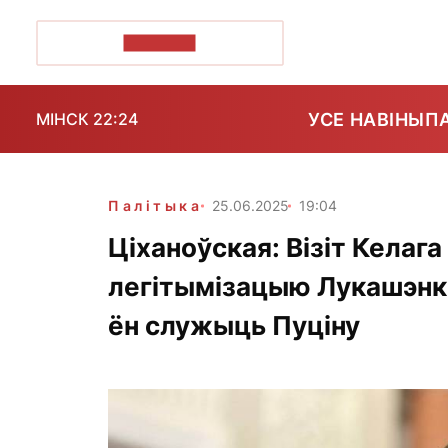
ПОЗІРК+
УСЕ НАВІНЫ
П
МІНСК 22:24
Палітыка
25.06.2025
19:04
Ціханоўская: Візіт Келаг
легітымізацыю Лукашэнкі
ён служыць Пуціну