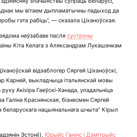
 здзяйсняў злачынствы супраць Беларусі,
. Аднак мы вітаем дыпламатычны падыход да
робы гэта рабіць“, — сказала Ціханоўская.
вядома неўзабаве пасля
сустрэчы
аіны Кіта Келага з Аляксандрам Лукашэнкам
ханоўскай відэаблогер Сяргей Ціханоўскі,
ар Карней, выкладчыца італьянскай мовы
 руху Акіхіра Гаеўскі-Ханада, уладальніца
а Галіна Краснянская, бізнесмен Сяргей
юз беларускага нацыянальнага шчыта” Кірыл
дзянін Эстоніі),
Юрыйс Ганінс і Дзмітрыйс