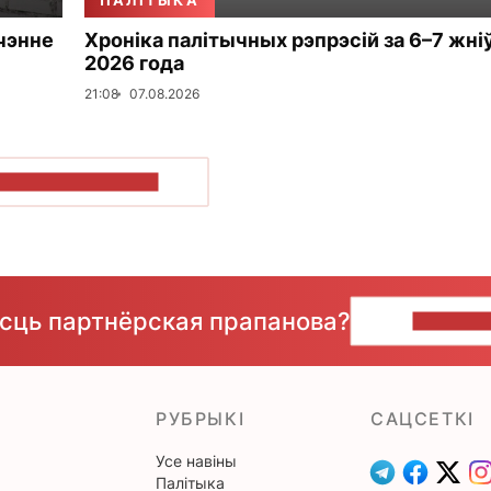
ПАЛІТЫКА
чэнне
Хроніка палітычных рэпрэсій за 6–7 жні
2026 года
21:08
07.08.2026
ПАКАЗАЦЬ БОЛЬШ
ёсць партнёрская прапанова?
НАПІШЫ
РУБРЫКІ
САЦСЕТКІ
Усе навіны
Палітыка