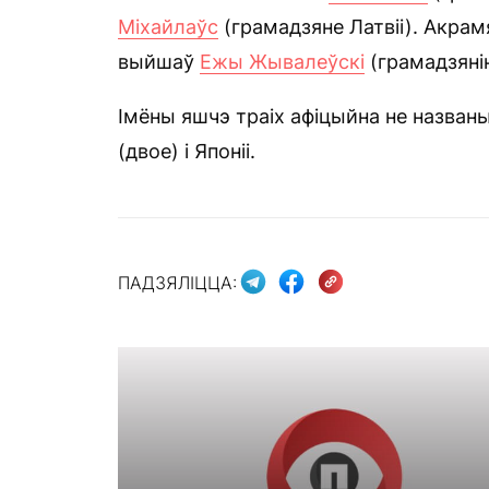
Міхайлаўс
(грамадзяне Латвіі). Акрам
выйшаў
Ежы Жывалеўскі
(грамадзяні
Імёны яшчэ траіх афіцыйна не назван
(двое) і Японіі.
ПАДЗЯЛІЦЦА: