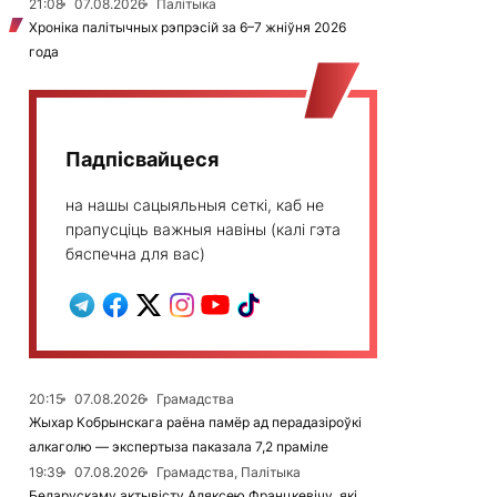
21:08
07.08.2026
Палітыка
Хроніка палітычных рэпрэсій за 6–7 жніўня 2026
года
Падпісвайцеся
на нашы сацыяльныя сеткі, каб не
прапусціць важныя навіны (калі гэта
бяспечна для вас)
20:15
07.08.2026
Грамадства
Жыхар Кобрынскага раёна памёр ад перадазіроўкі
алкаголю — экспертыза паказала 7,2 праміле
19:39
07.08.2026
Грамадства, Палітыка
Беларускаму актывісту Аляксею Францкевічу, які