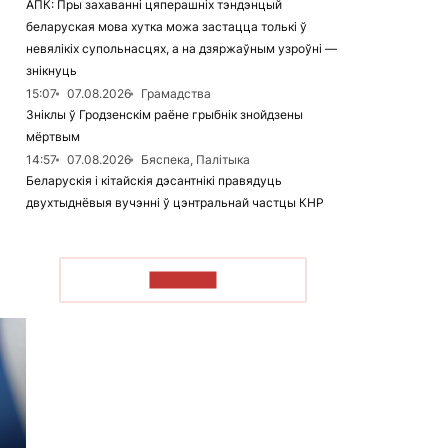
АПК: Пры захаванні цяперашніх тэндэнцый
беларуская мова хутка можа застацца толькі ў
невялікіх супольнасцях, а на дзяржаўным узроўні —
знікнуць
15:07
07.08.2026
Грамадства
Зніклы ў Гродзенскім раёне грыбнік знойдзены
мёртвым
14:57
07.08.2026
Бяспека, Палітыка
Беларускія і кітайскія дэсантнікі правядуць
двухтыднёвыя вучэнні ў цэнтральнай частцы КНР
ЧЫТАЦЬ