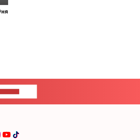
ўня
ЦЕ НАМ