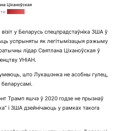
ана Ціханоўская
та:
"Позірк"
 візіт у Беларусь спецпрадстаўніка ЗША ў
быць успрыняты як легітымізацыя рэжыму
ратычны лідар Святлана Ціханоўская ў
енцтву УНІАН.
зумеюць, што Лукашэнка не асобны гулец,
 беларусамі.
энт Трамп яшчэ ў 2020 годзе не прызнаў
а” і ЗША дзейнічаюць у рамках такога