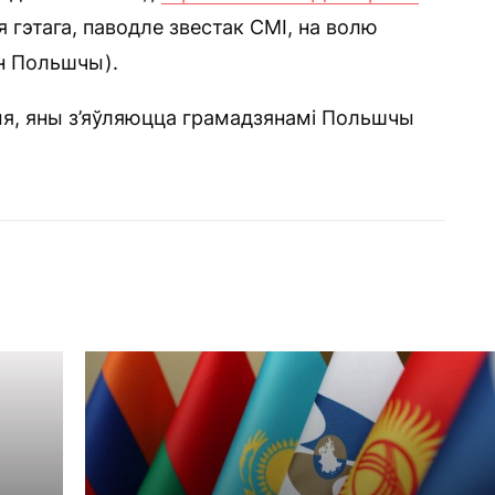
я гэтага, паводле звестак СМІ, на волю
н Польшчы).
ыя, яны з’яўляюцца грамадзянамі Польшчы