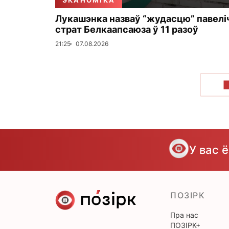
ЭКАНОМІКА
Лукашэнка назваў “жудасцю” павелі
страт Белкаапсаюза ў 11 разоў
21:25
07.08.2026
У вас 
ПОЗІРК
Пра нас
ПОЗІРК+