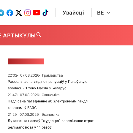
Увайсці
BE
Е АРТЫКУЛЫ
СТУЖКА НАВІН
22:02
07.08.2026
Грамадства
Рассельгаснагляд не прапусціў у Пскоўскую
вобласць 1 тону масла з Беларусі
21:47
07.08.2026
Эканоміка
Падпісана пагадненне аб электронным гандлі
таварамі ў ЕАЭС
21:25
07.08.2026
Эканоміка
Лукашэнка назваў “жудасцю” павелічэнне страт
Белкаапсаюза ў 11 разоў