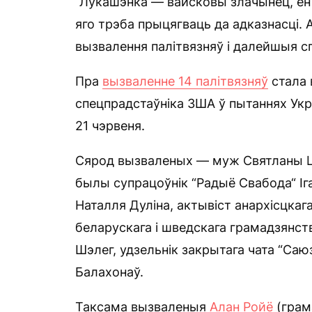
“Лукашэнка — вайсковы злачынец, ён
яго трэба прыцягваць да адказнасці
вызвалення палітвязняў і далейшыя сп
Пра
вызваленне 14 палітвязняў
стала 
спецпрадстаўніка ЗША ў пытаннях Укр
21 чэрвеня.
Сярод вызваленых — муж Святланы Ці
былы супрацоўнік “Радыё Свабода“ Іг
Наталля Дуліна, актывіст анархісцкага
беларускага і шведскага грамадзянств
Шэлег, удзельнік закрытага чата “Са
Балахонаў.
Таксама вызваленыя
Алан Ройё
(грама