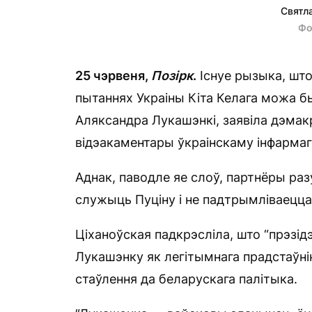
Святл
Фо
25 чэрвеня,
П
о
зірк
.
Існуе рызыка, што
пытаннях Украіны Кіта Келага можа 
Аляксандра Лукашэнкі, заявіла дэмак
відэакаментары ўкраінскаму інфармаг
Аднак, паводле яе слоў, партнёры ра
служыць Пуціну і не падтрымліваецца
Ціханоўская падкрэсліла, што “прэзід
Лукашэнку як легітымнага прадстаўнік
стаўлення да беларускага палітыка.