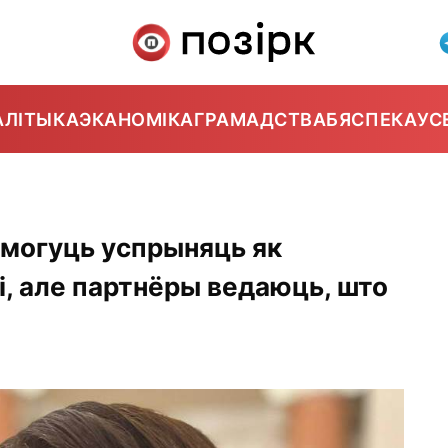
АЛІТЫКА
ЭКАНОМІКА
ГРАМАДСТВА
БЯСПЕКА
УС
а могуць успрыняць як
, але партнёры ведаюць, што