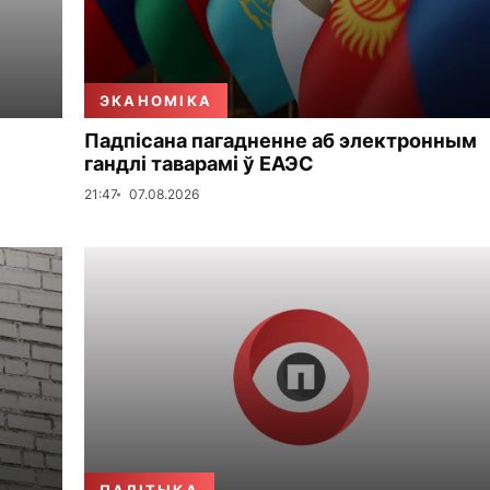
ЭКАНОМІКА
Падпісана пагадненне аб электронным
гандлі таварамі ў ЕАЭС
21:47
07.08.2026