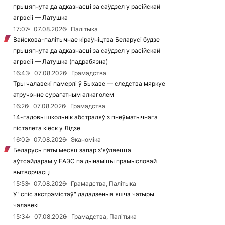
прыцягнута да адказнасці за саўдзел у расійскай
агрэсіі — Латушка
17:07
07.08.2026
Палітыка
Вайскова-палітычнае кіраўніцтва Беларусі будзе
прыцягнута да адказнасці за саўдзел у расійскай
агрэсіі — Латушка (падрабязна)
16:43
07.08.2026
Грамадства
Тры чалавекі памерлі ў Быхаве — следства мяркуе
атручэнне сурагатным алкаголем
16:26
07.08.2026
Грамадства
14-гадовы школьнік абстраляў з пнеўматычнага
пісталета кіёск у Лідзе
16:02
07.08.2026
Эканоміка
Беларусь пяты месяц запар з'яўляецца
аўтсайдарам у ЕАЭС па дынаміцы прамысловай
вытворчасці
15:53
07.08.2026
Грамадства, Палітыка
У "спіс экстрэмістаў" дададзеныя яшчэ чатыры
чалавекі
15:34
07.08.2026
Грамадства, Палітыка