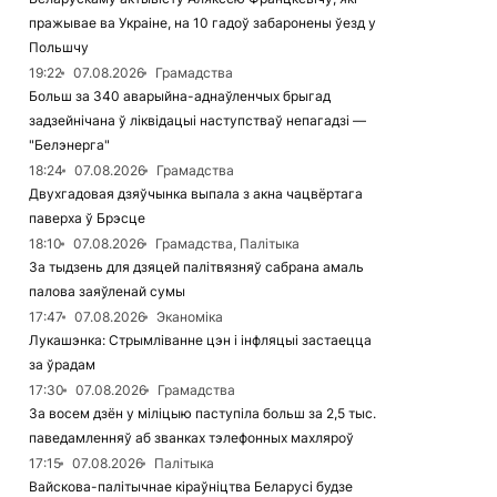
пражывае ва Украіне, на 10 гадоў забаронены ўезд у
Польшчу
19:22
07.08.2026
Грамадства
Больш за 340 аварыйна-аднаўленчых брыгад
задзейнічана ў ліквідацыі наступстваў непагадзі —
"Белэнерга"
18:24
07.08.2026
Грамадства
Двухгадовая дзяўчынка выпала з акна чацвёртага
паверха ў Брэсце
18:10
07.08.2026
Грамадства, Палітыка
За тыдзень для дзяцей палітвязняў сабрана амаль
палова заяўленай сумы
17:47
07.08.2026
Эканоміка
Лукашэнка: Стрымліванне цэн і інфляцыі застаецца
за ўрадам
17:30
07.08.2026
Грамадства
За восем дзён у міліцыю паступіла больш за 2,5 тыс.
паведамленняў аб званках тэлефонных махляроў
17:15
07.08.2026
Палітыка
Вайскова-палітычнае кіраўніцтва Беларусі будзе