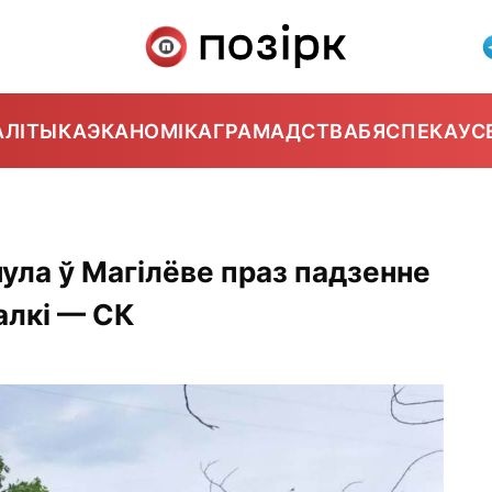
АЛІТЫКА
ЭКАНОМІКА
ГРАМАДСТВА
БЯСПЕКА
УС
ула ў Магілёве праз падзенне
алкі — СК