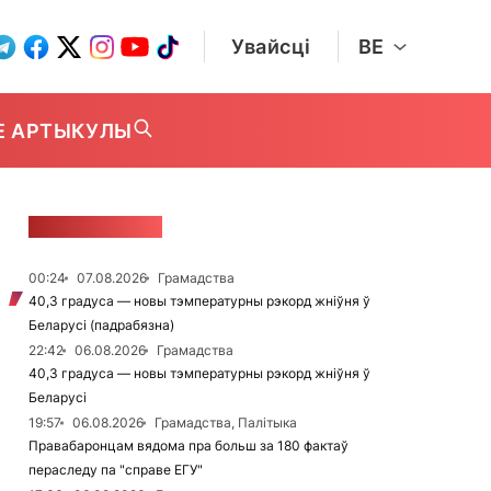
Увайсці
BE
Е АРТЫКУЛЫ
СТУЖКА НАВІН
00:24
07.08.2026
Грамадства
40,3 градуса — новы тэмпературны рэкорд жніўня ў
Беларусі (падрабязна)
22:42
06.08.2026
Грамадства
40,3 градуса — новы тэмпературны рэкорд жніўня ў
Беларусі
19:57
06.08.2026
Грамадства, Палітыка
Правабаронцам вядома пра больш за 180 фактаў
пераследу па "справе ЕГУ"