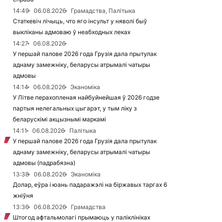
14:49
06.08.2026
Грамадства, Палітыка
Статкевіч лічыць, что яго інсульт у няволі быў
выкліканы адмоваю ў неабходных леках
14:27
06.08.2026
У першай палове 2026 года Грузія дала прытулак
аднаму замежніку, беларусы атрымалі чатыры
адмовы
14:14
06.08.2026
Эканоміка
У Літве перахопленая найбуйнейшая ў 2026 годзе
партыя нелегальных цыгарэт, у тым ліку з
беларускімі акцызнымі маркамі
14:11
06.08.2026
Палітыка
У першай палове 2026 года Грузія дала прытулак
аднаму замежніку, беларусы атрымалі чатыры
адмовы (падрабязна)
13:38
06.08.2026
Эканоміка
Долар, еўра і юань падаражэлі на біржавых таргах 6
жніўня
13:36
06.08.2026
Грамадства
Штогод афтальмолагі прымаюць у паліклініках