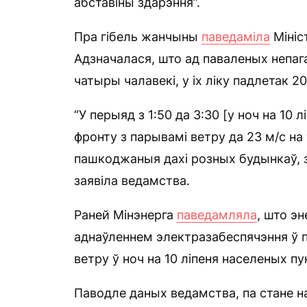
абставіны здарэння”.
Пра гібель жанчыны
паведаміла
Мініс
Адзначалася, што ад паваленых непаг
чатыры чалавекі, у іх ліку падлетак 2
“У перыяд з 1:50 да 3:30 [у ноч на 10
фронту з парывамі ветру да 23 м/с на
пашкоджаныя дахі розных будынкаў, з
заявіла ведамства.
Раней Мінэнерга
паведамляла
, што э
аднаўленнем электразабеспячэння ў п
ветру ў ноч на 10 ліпеня населеных пу
Паводле даных ведамства, па стане на