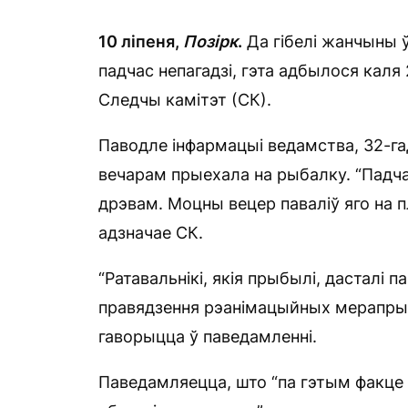
10 ліпеня,
Позірк
.
Да гібелі жанчыны ў
падчас непагадзі, гэта адбылося каля
Следчы камітэт (СК).
Паводле інфармацыі ведамства, 32-г
вечарам прыехала на рыбалку. “Падча
дрэвам. Моцны вецер паваліў яго на п
адзначае СК.
“Ратавальнікі, якія прыбылі, дасталі
правядзення рэанімацыйных мерапрые
гаворыцца ў паведамленні.
Паведамляецца, што “па гэтым факце