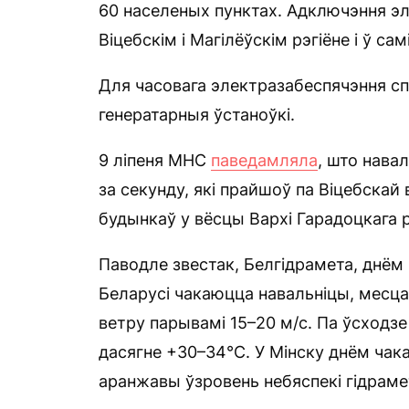
60 населеных пунктах. Адключэння эле
Віцебскім і Магілёўскім рэгіёне і ў са
Для часовага электразабеспячэння с
генератарныя ўстаноўкі.
9 ліпеня МНС
паведамляла
, што нава
за секунду, які прайшоў па Віцебскай в
будынкаў у вёсцы Вархі Гарадоцкага 
Паводле звестак, Белгідрамета, днём
Беларусі чакаюцца навальніцы, месца
ветру парывамі 15–20 м/с. Па ўсходз
дасягне +30–34°С. У Мінску днём чак
аранжавы ўзровень небяспекі гідрамет