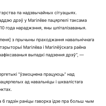
тэрства па надзвычайных сітуацыях.
аддзю дрэў у Магілёве пацярпелі таксама
010 года нараджэння, яны шпіталізаваныя.
 ліпеня] з прычыны праходжання навальнічнага
 тэрыторыі Магілёва і Магілёўскага раёна
афіксаваныя выпадкі падзення дрэў”, —
нергетыкі “ўзмоцнена працуюць” над
ацярпелых ад навальніцы і шквалістага
нктах.
 6 гадзін раніцы гаворка ідзе пра больш чым