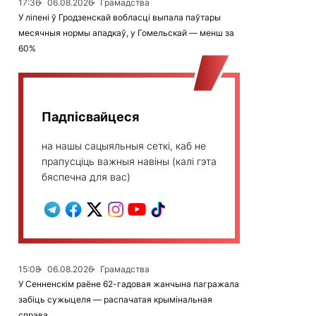
17:36
06.08.2026
Грамадства
У ліпені ў Гродзенскай вобласці выпала паўтары
месячныя нормы ападкаў, у Гомельскай — менш за
60%
Падпісвайцеся
на нашы сацыяльныя сеткі, каб не
прапусціць важныя навіны (калі гэта
бяспечна для вас)
15:08
06.08.2026
Грамадства
У Сенненскім раёне 62-гадовая жанчына пагражала
забіць сужыцеля — распачатая крымінальная
справа