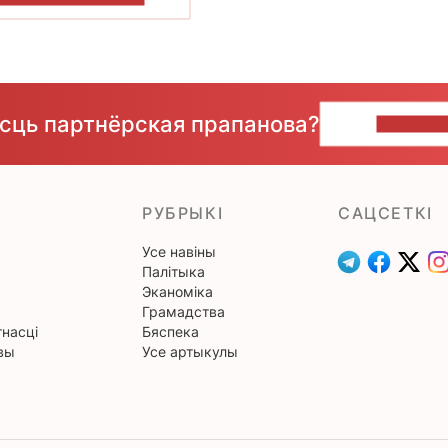
ёсць партнёрская прапанова?
НАПІШЫ
РУБРЫКІ
САЦСЕТКІ
Усе навіны
Палітыка
Эканоміка
Грамадства
насці
Бяспека
вы
Усе артыкулы