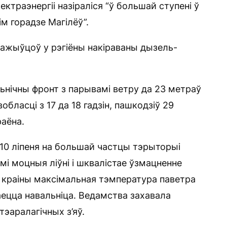
ктраэнергіі назіраліся “ў большай ступені ў
мім горадзе Магілёў”.
пажыўцоў у рэгіёны накіраваны дызель-
льнічны фронт з парывамі ветру да 23 метраў
обласці з 17 да 18 гадзін, пашкодзіў 29
раёна.
 10 ліпеня на большай частцы тэрыторыі
мі моцныя ліўні і шквалістае ўзмацненне
е краіны максімальная тэмпература паветра
аецца навальніца. Ведамства захавала
эаралагічных з’яў.