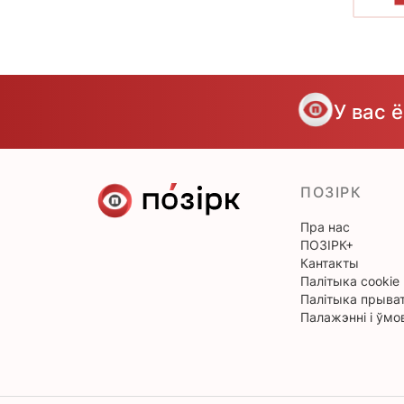
У вас 
ПОЗІРК
Пра нас
ПОЗІРК+
Кантакты
Палітыка cookie
Палітыка прыват
Палажэнні і ўмо