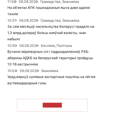
11:08
06.08.2026
Грамадства, Эканоміка
На аб'ектах АПК пашкоджаныя яшчэ дзве адзінкі
тэхнікі
10:57
06.08.2026
Грамадства, Эканоміка
За сем месяцаў насельніцтва Беларусі прадало на
1,3 млрд долараў больш наяўнай валюты, чым
набыло
10:50
06.08.2026
Бяспека, Палітыка
Вучэнні міратворчых сіл і падраздзяленняў РХБ-
абароны АДКБ на беларускай тэрыторыі пройдуць
12–16 кастрычніка
10:04
06.08.2026
Эканоміка
Урад вярнуў нулявыя экспартныя пошліны на лёгкія
вуглевадародныя газы
ЧЫТАЦЬ