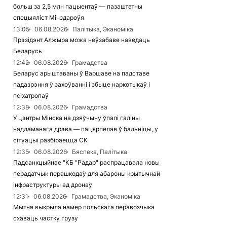
больш за 2,5 млн пацыентаў — пазаштатны
спецыяліст Мінздароўя
13:05
06.08.2026
Палітыка, Эканоміка
Прэзідэнт Алжыра можа неўзабаве наведаць
Беларусь
12:42
06.08.2026
Грамадства
Беларус арыштаваны ў Варшаве на падставе
падазрэння ў захоўванні і збыце наркотыкаў і
псіхатропаў
12:38
06.08.2026
Грамадства
У цэнтры Мінска на дзяўчыну ўпалі галіны
надламанага дрэва — пацярпелая ў бальніцы, у
сітуацыі разбіраецца СК
12:35
06.08.2026
Бяспека, Палітыка
Падсанкцыйнае "КБ "Радар" распрацавала новы
перадатчык перашкодаў для абароны крытычнай
інфраструктуры ад дронаў
12:31
06.08.2026
Грамадства, Эканоміка
Мытня выкрыла намер польскага перавозчыка
схаваць частку грузу