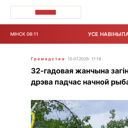
ПОЗІРК+
УСЕ НАВІНЫ
П
МІНСК 08:11
Грамадства
10.07.2025
11:19
32-гадовая жанчына загін
дрэва падчас начной рыб