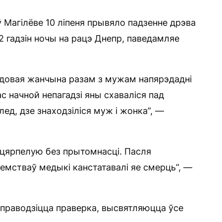
 Магілёве 10 ліпеня прывяло падзенне дрэва
 2 гадзін ночы на рацэ Днепр, паведамляе
адовая жанчына разам з мужам напярэдадні
с начной непагадзі яны схаваліся пад
лед, дзе знаходзіліся муж і жонка”, —
 пацярпелую без прытомнасці. Пасля
мстваў медыкі канстатавалі яе смерць”, —
 праводзіцца праверка, высвятляюцца ўсе