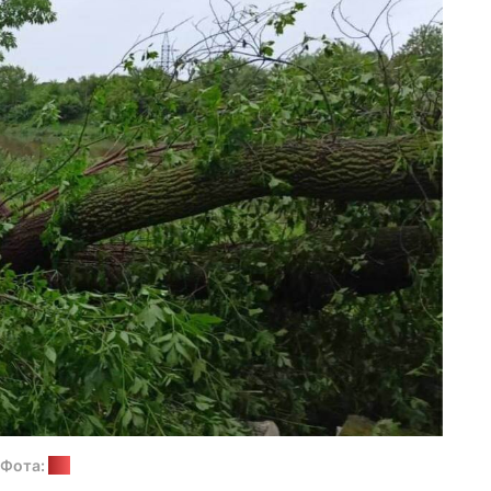
Фота:
СК