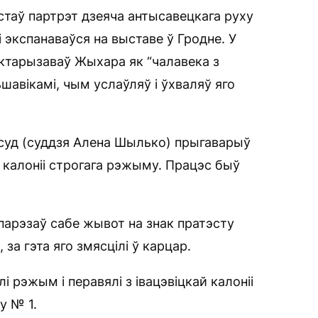
таў партрэт дзеяча антысавецкага руху
 экспанаваўся на выставе ў Гродне. У
актарызаваў Жыхара як “чалавека з
ьшавікамі, чым услаўляў і ўхваляў яго
і суд (суддзя Алена Шылько) прыгаварыў
ў калоніі строгага рэжыму. Працэс быў
парэзаў сабе жывот на знак пратэсту
 за гэта яго змясцілі ў карцар.
 рэжым і перавялі з івацэвіцкай калоніі
у № 1.