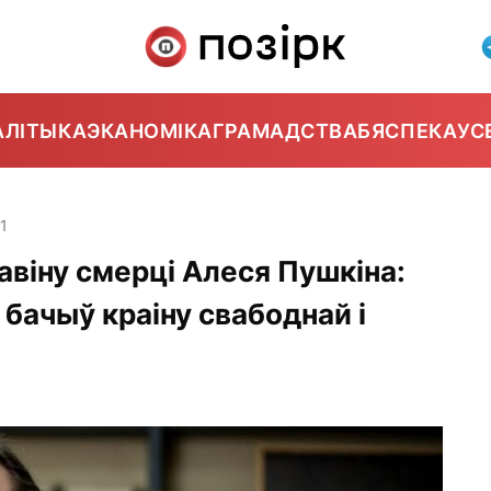
АЛІТЫКА
ЭКАНОМІКА
ГРАМАДСТВА
БЯСПЕКА
УС
11
авіну смерці Алеся Пушкіна:
 бачыў краіну свабоднай і