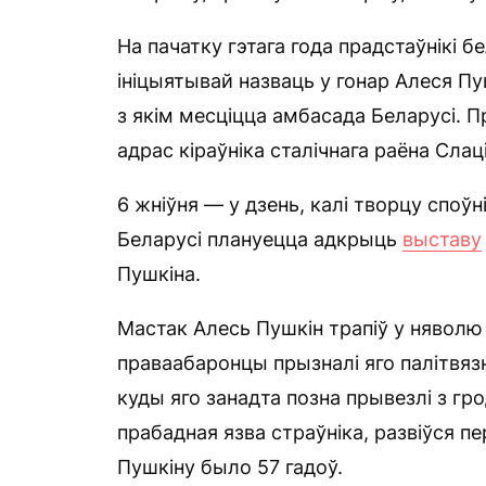
На пачатку гэтага года прадстаўнікі 
ініцыятывай назваць у гонар Алеся Пуш
з якім месціцца амбасада Беларусі. 
адрас кіраўніка сталічнага раёна Слац
6 жніўня — у дзень, калі творцу споўн
Беларусі плануецца адкрыць
выставу
Пушкіна.
Мастак Алесь Пушкін трапіў у няволю
праваабаронцы прызналі яго палітвязн
куды яго занадта позна прывезлі з г
прабадная язва страўніка, развіўся пе
Пушкіну было 57 гадоў.