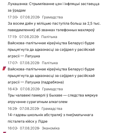
Лукашэнка: Стрымліванне цэн і інфляцыі застаецца
за ўрадам
17:30
07.08.2026
Грамадства
За восем дзён у міліцыю паступіла больш за 2,5 тыс.
паведамленняў аб званках тэлефонных махляроў
17:15
07.08.2026
Палітыка
Вайскова-палітычнае кіраўніцтва Беларусі будзе
прыцягнута да адказнасці за саўдзел у расійскай
агрэсіі — Латушка
17:07
07.08.2026
Палітыка
Вайскова-палітычнае кіраўніцтва Беларусі будзе
прыцягнута да адказнасці за саўдзел у расійскай
агрэсіі — Латушка (падрабязна)
16:43
07.08.2026
Грамадства
Тры чалавекі памерлі ў Быхаве — следства мяркуе
атручэнне сурагатным алкаголем
16:26
07.08.2026
Грамадства
14-гадовы школьнік абстраляў з пнеўматычнага
пісталета кіёск у Лідзе
16:02
07.08.2026
Эканоміка