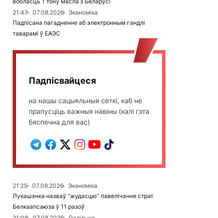
вобласць 1 тону масла з Беларусі
21:47
07.08.2026
Эканоміка
Падпісана пагадненне аб электронным гандлі
таварамі ў ЕАЭС
Падпісвайцеся
на нашы сацыяльныя сеткі, каб не
прапусціць важныя навіны (калі гэта
бяспечна для вас)
21:25
07.08.2026
Эканоміка
Лукашэнка назваў “жудасцю” павелічэнне страт
Белкаапсаюза ў 11 разоў
21:08
07.08.2026
Палітыка