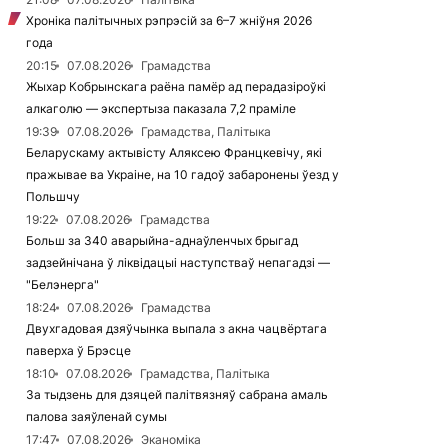
Хроніка палітычных рэпрэсій за 6–7 жніўня 2026
года
20:15
07.08.2026
Грамадства
Жыхар Кобрынскага раёна памёр ад перадазіроўкі
алкаголю — экспертыза паказала 7,2 праміле
19:39
07.08.2026
Грамадства, Палітыка
Беларускаму актывісту Аляксею Францкевічу, які
пражывае ва Украіне, на 10 гадоў забаронены ўезд у
Польшчу
19:22
07.08.2026
Грамадства
Больш за 340 аварыйна-аднаўленчых брыгад
задзейнічана ў ліквідацыі наступстваў непагадзі —
"Белэнерга"
18:24
07.08.2026
Грамадства
Двухгадовая дзяўчынка выпала з акна чацвёртага
паверха ў Брэсце
18:10
07.08.2026
Грамадства, Палітыка
За тыдзень для дзяцей палітвязняў сабрана амаль
палова заяўленай сумы
17:47
07.08.2026
Эканоміка