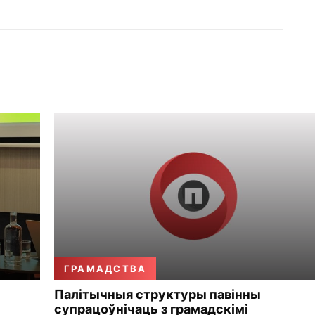
ГРАМАДСТВА
Палітычныя структуры павінны
супрацоўнічаць з грамадскімі