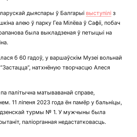
беларускай дыяспары ў Балгарыі
выступілі
з
кіна алею ў парку Геа Мілёва ў Сафіі, побач
Прапанова была выкладзеная ў петыцыі на
іна.
ілася б 60 гадоў, у варшаўскім Музеі вольнай
“Застацца”, натхнёную творчасцю Алеся
 па палітычна матываванай справе,
ем. 11 ліпеня 2023 года ён памёр у бальніцы,
родзенскай турмы № 1. У мужчыны была
рытаніт, паліорганная недастатковасць.