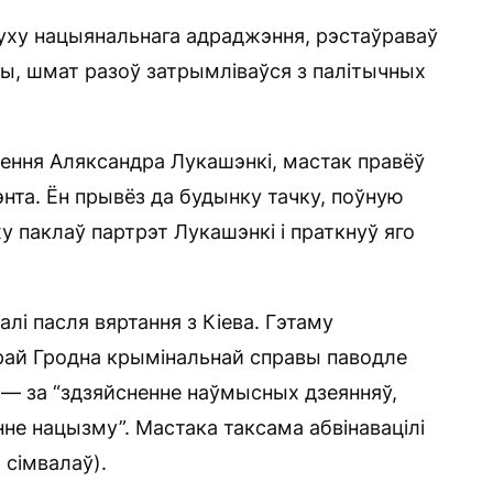
уху нацыянальнага адраджэння, рэстаўраваў
вы, шмат разоў затрымліваўся з палітычных
аўлення Аляксандра Лукашэнкі, мастак правёў
нта. Ён прывёз да будынку тачку, поўную
ху паклаў партрэт Лукашэнкі і праткнуў яго
лі пасля вяртання з Кіева. Гэтаму
рай Гродна крымінальнай справы паводле
) — за “здзяйсненне наўмысных дзеянняў,
нне нацызму”. Мастака таксама абвінавацілі
 сімвалаў).