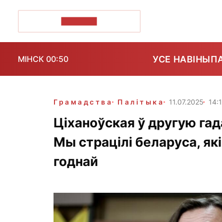
ПОЗІРК+
УСЕ НАВІНЫ
П
МІНСК 00:50
Грамадства
Палітыка
11.07.2025
14:
Ціханоўская ў другую гад
Мы страцілі беларуса, які
годнай