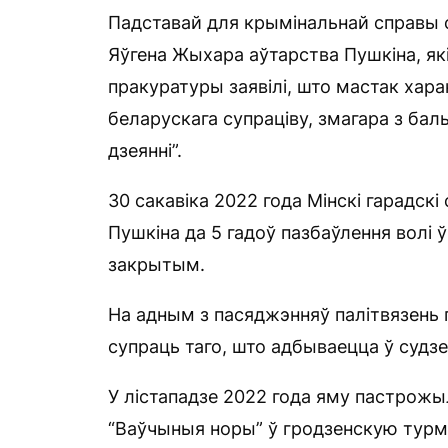
Падставай для крымінальнай справы с
Яўгена Жыхара аўтарства Пушкіна, які
пракуратуры заявілі, што мастак хар
беларускага супраціву, змагара з бал
дзеянні”.
30 сакавіка 2022 года Мінскі гарадск
Пушкіна да 5 гадоў пазбаўлення волі 
закрытым.
На адным з пасяджэнняў палітвязень 
супраць таго, што адбываецца ў судзе,
У лістападзе 2022 года яму пастрожылі
“Ваўчыныя норы” ў гродзенскую турм