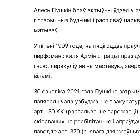
Алесь Пушкін браў актыўны ўдзел у р
гістарычныя будынкі і распісваў цэрк
матываў.
У ліпені 1999 года, на пяцігоддзе пр
перфоманс каля Адміністрацыі прэзідэ
гною, перакуліў яе на маставую, звер
віламі.
30 сакавіка 2021 года Пушкіна затрыма
папярэднічала ўзбуджэнне пракурату
арт. 130 КК (распальванне варожасці
скіраваных на рэабілітацыю і апраўда
паводле арт. 370 (знявага дзяржаўных