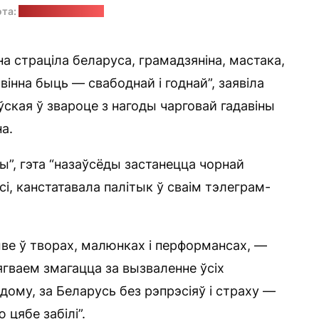
ота:
"Радыё Свабода"
на страціла беларуса, грамадзяніна, мастака,
вінна быць — свабоднай і годнай”, заявіла
ская ў звароце з нагоды чарговай гадавіны
а.
ы”, гэта “назаўсёды застанецца чорнай
сі, канстатавала палітык ў сваім тэлеграм-
ве ў творах, малюнках і перформансах, —
гваем змагацца за вызваленне ўсіх
адому, за Беларусь без рэпрэсіяў і страху —
 цябе забілі”.