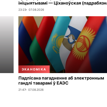
ініцыятывамі — Ціханоўская (падрабязн
23:23
07.08.2026
ЭКАНОМІКА
Падпісана пагадненне аб электронным
гандлі таварамі ў ЕАЭС
21:47
07.08.2026