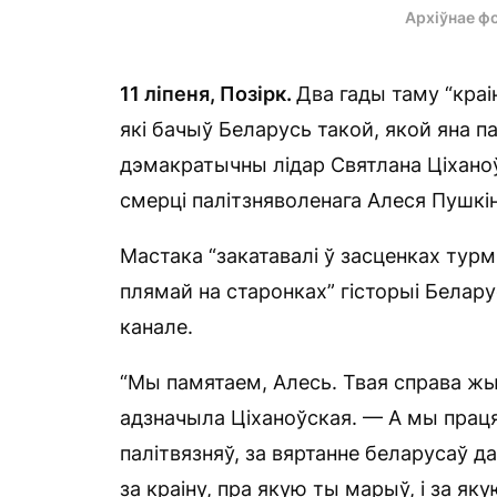
Архіўнае ф
11 ліпеня, Позірк.
Два гады таму “краі
які бачыў Беларусь такой, якой яна па
дэмакратычны лідар Святлана Ціханоў
смерці палітзняволенага Алеся Пушкін
Мастака “закатавалі ў засценках турм
плямай на старонках” гісторыі Белару
канале.
“Мы памятаем, Алесь. Твая справа жы
адзначыла Ціханоўская. — А мы праця
палітвязняў, за вяртанне беларусаў д
за краіну, пра якую ты марыў, і за якую