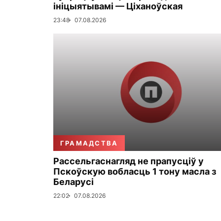
ініцыятывамі — Ціханоўская
23:48
07.08.2026
ГРАМАДСТВА
Рассельгаснагляд не прапусціў у
Пскоўскую вобласць 1 тону масла з
Беларусі
22:02
07.08.2026