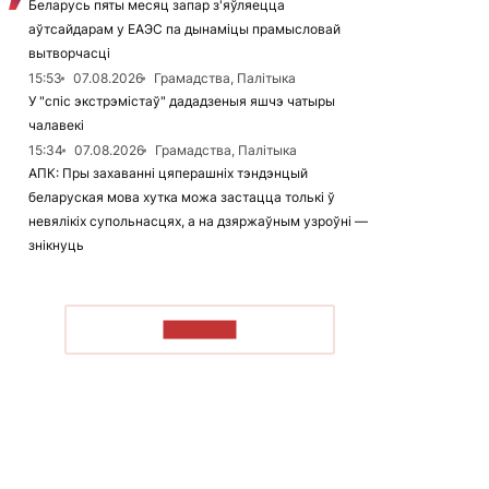
Беларусь пяты месяц запар з'яўляецца
аўтсайдарам у ЕАЭС па дынаміцы прамысловай
вытворчасці
15:53
07.08.2026
Грамадства, Палітыка
У "спіс экстрэмістаў" дададзеныя яшчэ чатыры
чалавекі
15:34
07.08.2026
Грамадства, Палітыка
АПК: Пры захаванні цяперашніх тэндэнцый
беларуская мова хутка можа застацца толькі ў
невялікіх супольнасцях, а на дзяржаўным узроўні —
знікнуць
ЧЫТАЦЬ