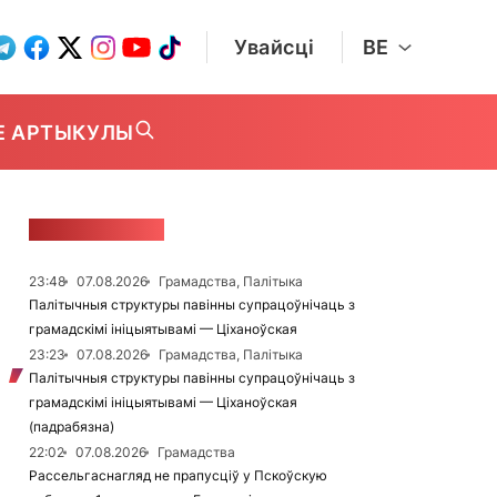
Увайсці
BE
Е АРТЫКУЛЫ
СТУЖКА НАВІН
23:48
07.08.2026
Грамадства, Палітыка
Палітычныя структуры павінны супрацоўнічаць з
грамадскімі ініцыятывамі — Ціханоўская
23:23
07.08.2026
Грамадства, Палітыка
Палітычныя структуры павінны супрацоўнічаць з
грамадскімі ініцыятывамі — Ціханоўская
(падрабязна)
22:02
07.08.2026
Грамадства
Рассельгаснагляд не прапусціў у Пскоўскую