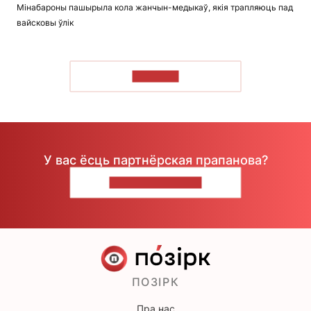
Мінабароны пашырыла кола жанчын-медыкаў, якія трапляюць пад
вайсковы ўлік
ЧЫТАЦЬ
У вас ёсць партнёрская прапанова?
НАПІШЫЦЕ НАМ
ПОЗІРК
Пра нас