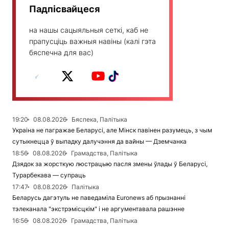
Падпісвайцеся
на нашы сацыяльныя сеткі, каб не
прапусціць важныя навіны (калі гэта
бяспечна для вас)
19:20
08.08.2026
Бяспека, Палітыка
Украіна не пагражае Беларусі, але Мінск павінен разумець, з чым
сутыкнецца ў выпадку далучэння да вайны — Дземчанка
18:56
08.08.2026
Грамадства, Палітыка
Дзядок за жорсткую люстрацыю пасля змены ўлады ў Беларусі,
Турарбекава — супраць
17:47
08.08.2026
Палітыка
Беларусь дагэтуль не паведаміла Euronews аб прызнанні
тэлеканала "экстрэмісцкім" і не аргументавала рашэнне
16:56
08.08.2026
Грамадства, Палітыка