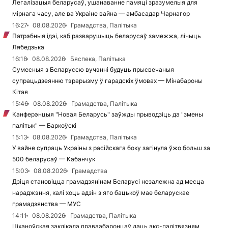
Легалізацыя беларусаў, ушанаванне памяці зразумелыя для
мірнага часу, але ва Украіне вайна — амбасадар Чарнагор
16:27
08.08.2026
Грамадства, Палітыка
Патрэбныя ідэі, каб разварушыць беларусаў замежжа, лічыць
Лябедзька
16:18
08.08.2026
Бяспека, Палітыка
Сумесныя з Беларуссю вучэнні будуць прысвечаныя
супрацьдзеянню тэрарызму ў гарадскіх ўмовах — Мінабароны
Кітая
15:46
08.08.2026
Грамадства, Палітыка
Канферэнцыя "Новая Беларусь" заўжды прыводзіць да "змены
палітык" — Баркоўскі
15:13
08.08.2026
Грамадства, Палітыка
У вайне супраць Украіны з расійскага боку загінула ўжо больш за
500 беларусаў — Кабанчук
15:03
08.08.2026
Грамадства
Дзіця становіцца грамадзянінам Беларусі незалежна ад месца
нараджэння, калі хоць адзін з яго бацькоў мае беларускае
грамадзянства — МУС
14:11
08.08.2026
Грамадства, Палітыка
Ціханоўская заклікала праваабаронцаў даць экс-палітвязням