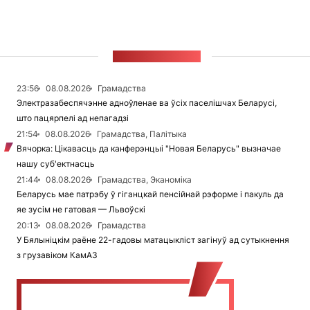
СТУЖКА НАВІН
23:56
08.08.2026
Грамадства
Электразабеспячэнне адноўленае ва ўсіх паселішчах Беларусі,
што пацярпелі ад непагадзі
21:54
08.08.2026
Грамадства, Палітыка
Вячорка: Цікавасць да канферэнцыі "Новая Беларусь" вызначае
нашу суб'ектнасць
21:44
08.08.2026
Грамадства, Эканоміка
Беларусь мае патрэбу ў гіганцкай пенсійнай рэформе і пакуль да
яе зусім не гатовая — Львоўскі
20:13
08.08.2026
Грамадства
У Бялыніцкім раёне 22-гадовы матацыкліст загінуў ад сутыкнення
з грузавіком КамАЗ