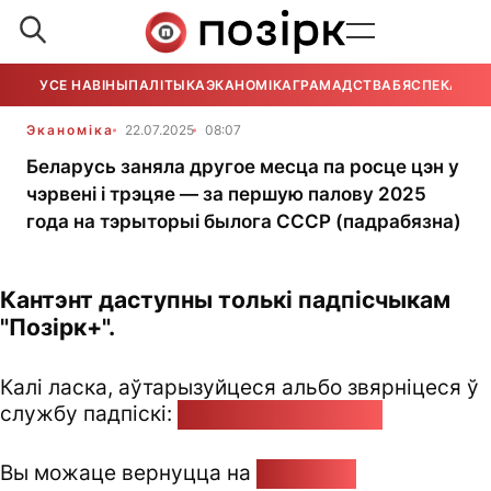
УСЕ НАВІНЫ
ПАЛІТЫКА
ЭКАНОМІКА
ГРАМАДСТВА
БЯСПЕКА
УСЕ
Эканоміка
22.07.2025
08:07
Беларусь заняла другое месца па росце цэн у
чэрвені і трэцяе — за першую палову 2025
года на тэрыторыі былога СССР (падрабязна)
Кантэнт даступны толькі падпісчыкам
"Позірк+".
Калі ласка, аўтарызуйцеся альбо звярніцеся ў
службу падпіскі:
pozirk@pozirk.online
Вы можаце вернуцца на
Галоўную