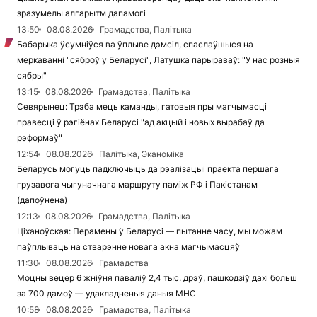
зразумелы алгарытм дапамогі
13:50
08.08.2026
Грамадства, Палітыка
Бабарыка ўсумніўся ва ўплыве дэмсіл, спаслаўшыся на
меркаванні "сяброў у Беларусі", Латушка парыраваў: "У нас розныя
сябры"
13:15
08.08.2026
Грамадства, Палітыка
Севярынец: Трэба мець каманды, гатовыя пры магчымасці
правесці ў рэгіёнах Беларусі "ад акцый і новых вырабаў да
рэформаў"
12:54
08.08.2026
Палітыка, Эканоміка
Беларусь могуць падключыць да рэалізацыі праекта першага
грузавога чыгуначнага маршруту паміж РФ і Пакістанам
(дапоўнена)
12:13
08.08.2026
Грамадства, Палітыка
Ціханоўская: Перамены ў Беларусі — пытанне часу, мы можам
паўплываць на стварэнне новага акна магчымасцяў
11:30
08.08.2026
Грамадства
Моцны вецер 6 жніўня паваліў 2,4 тыс. дрэў, пашкодзіў дахі больш
за 700 дамоў — удакладненыя даныя МНС
10:58
08.08.2026
Грамадства, Палітыка