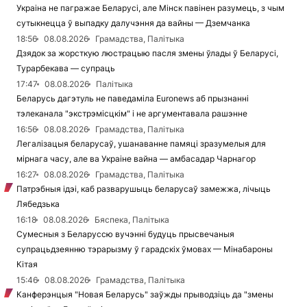
Украіна не пагражае Беларусі, але Мінск павінен разумець, з чым
сутыкнецца ў выпадку далучэння да вайны — Дземчанка
18:56
08.08.2026
Грамадства, Палітыка
Дзядок за жорсткую люстрацыю пасля змены ўлады ў Беларусі,
Турарбекава — супраць
17:47
08.08.2026
Палітыка
Беларусь дагэтуль не паведаміла Euronews аб прызнанні
тэлеканала "экстрэмісцкім" і не аргументавала рашэнне
16:56
08.08.2026
Грамадства, Палітыка
Легалізацыя беларусаў, ушанаванне памяці зразумелыя для
мірнага часу, але ва Украіне вайна — амбасадар Чарнагор
16:27
08.08.2026
Грамадства, Палітыка
Патрэбныя ідэі, каб разварушыць беларусаў замежжа, лічыць
Лябедзька
16:18
08.08.2026
Бяспека, Палітыка
Сумесныя з Беларуссю вучэнні будуць прысвечаныя
супрацьдзеянню тэрарызму ў гарадскіх ўмовах — Мінабароны
Кітая
15:46
08.08.2026
Грамадства, Палітыка
Канферэнцыя "Новая Беларусь" заўжды прыводзіць да "змены