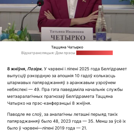
Таццяна Чатырко
Відэатрансляцыя: Дом прэсы
Стоп-кадр: "Позірк"
8 жніўня,
П
о
зірк
.
У чэрвені і ліпені 2025 года Белгідрамет
выпусціў рэкордную за апошнія 10 гадоў колькасць
штармавых папярэджанняў з аранжавым узроўнем
небяспекі — 49. Пра гэта паведаміла начальнік службы
метэаралагічных прагнозаў Белгідрамета Таццяна
Чатырко на прэс-канферэнцыі 8 жніўня.
Паводле яе слоў, за аналагічны леташні перыяд такіх
папярэджанняў было 48, 2023 года — 35. Менш за ўсё іх
было ў чэрвені—ліпені 2019 года — 21.