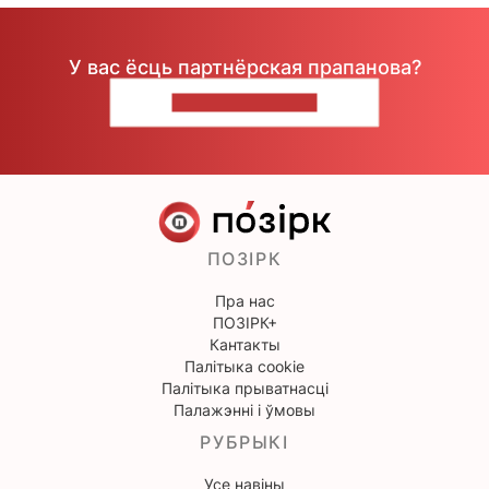
У вас ёсць партнёрская прапанова?
НАПІШЫЦЕ НАМ
ПОЗІРК
Пра нас
ПОЗІРК+
Кантакты
Палітыка cookie
Палітыка прыватнасці
Палажэнні і ўмовы
РУБРЫКІ
Усе навіны