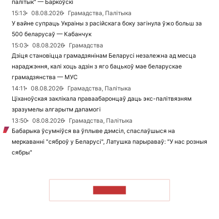
палітык" — Баркоўскі
15:13
08.08.2026
Грамадства, Палітыка
У вайне супраць Украіны з расійскага боку загінула ўжо больш за
500 беларусаў — Кабанчук
15:03
08.08.2026
Грамадства
Дзіця становіцца грамадзянінам Беларусі незалежна ад месца
нараджэння, калі хоць адзін з яго бацькоў мае беларускае
грамадзянства — МУС
14:11
08.08.2026
Грамадства, Палітыка
Ціханоўская заклікала праваабаронцаў даць экс-палітвязням
зразумелы алгарытм дапамогі
13:50
08.08.2026
Грамадства, Палітыка
Бабарыка ўсумніўся ва ўплыве дэмсіл, спаслаўшыся на
меркаванні "сяброў у Беларусі", Латушка парыраваў: "У нас розныя
сябры"
ЧЫТАЦЬ