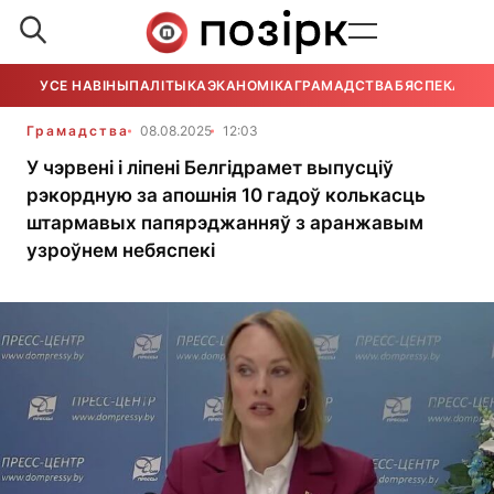
УСЕ НАВІНЫ
ПАЛІТЫКА
ЭКАНОМІКА
ГРАМАДСТВА
БЯСПЕКА
УСЕ
Грамадства
08.08.2025
12:03
У чэрвені і ліпені Белгідрамет выпусціў
рэкордную за апошнія 10 гадоў колькасць
штармавых папярэджанняў з аранжавым
узроўнем небяспекі