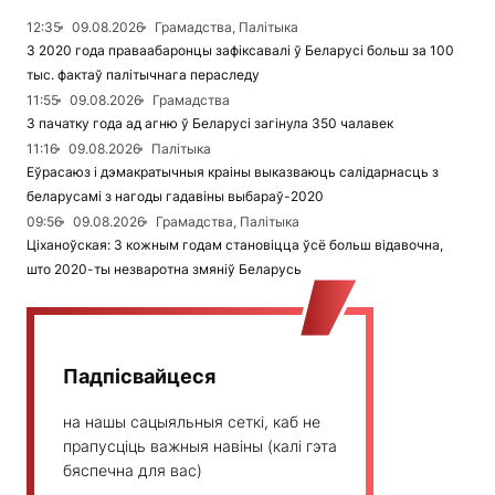
12:35
09.08.2026
Грамадства, Палітыка
З 2020 года праваабаронцы зафіксавалі ў Беларусі больш за 100
тыс. фактаў палітычнага пераследу
11:55
09.08.2026
Грамадства
З пачатку года ад агню ў Беларусі загінула 350 чалавек
11:16
09.08.2026
Палітыка
Еўрасаюз і дэмакратычныя краіны выказваюць салідарнасць з
беларусамі з нагоды гадавіны выбараў-2020
09:56
09.08.2026
Грамадства, Палітыка
Ціханоўская: З кожным годам становіцца ўсё больш відавочна,
што 2020-ты незваротна змяніў Беларусь
Падпісвайцеся
на нашы сацыяльныя сеткі, каб не
прапусціць важныя навіны (калі гэта
бяспечна для вас)