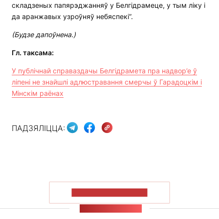
складзеных папярэджанняў у Белгідрамеце, у тым ліку і
да аранжавых узроўняў небяспекі”.
(Будзе дапоўнена.)
Гл. таксама:
У публічнай справаздачы Белгідрамета пра надвор’е ў
ліпені не знайшлі адлюстравання смерчы ў Гарадоцкім і
Мінскім раёнах
ПАДЗЯЛІЦЦА:
ПАКАЗАЦЬ БОЛЬШ
СТУЖКА НАВІН