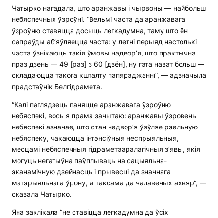
Чатырко нагадала, што аранжавы і чырвоны — найбольш
небяспечныя ўзроўні. “Вельмі часта да аранжавага
ўзроўню ставяцца досыць легкадумна, таму што ён
сапраўды аб’яўляецца часта: у летні перыяд настолькі
часта ўзнікаюць такія ўмовы надвор’я, што практычна
праз дзень — 49 [раз] з 60 [дзён], ну гэта нават больш —
складаюцца такога кшталту папярэджанні“, — адзначыла
прадстаўнік Белгідрамета.
“Калі паглядзець паняцце аранжавага ўзроўню
небяспекі, вось я прама зачытаю: аранжавы ўзровень
небяспекі азначае, што стан надвор’я ўяўляе рэальную
небяспеку, чакаюцца інтэнсіўныя неспрыяльныя,
месцамі небяспечныя гідраметэаралагічныя з’явы, якія
могуць негатыўна паўплываць на сацыяльна-
эканамічную дзейнасць і прывесці да значнага
матэрыяльнага ўрону, а таксама да чалавечых ахвяр“, —
сказала Чатырко.
Яна заклікала “не ставіцца легкадумна да ўсіх