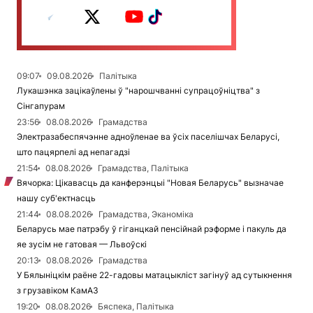
09:07
09.08.2026
Палітыка
Лукашэнка зацікаўлены ў "нарошчванні супрацоўніцтва" з
Сінгапурам
23:56
08.08.2026
Грамадства
Электразабеспячэнне адноўленае ва ўсіх паселішчах Беларусі,
што пацярпелі ад непагадзі
21:54
08.08.2026
Грамадства, Палітыка
Вячорка: Цікавасць да канферэнцыі "Новая Беларусь" вызначае
нашу суб'ектнасць
21:44
08.08.2026
Грамадства, Эканоміка
Беларусь мае патрэбу ў гіганцкай пенсійнай рэформе і пакуль да
яе зусім не гатовая — Львоўскі
20:13
08.08.2026
Грамадства
У Бялыніцкім раёне 22-гадовы матацыкліст загінуў ад сутыкнення
з грузавіком КамАЗ
19:20
08.08.2026
Бяспека, Палітыка