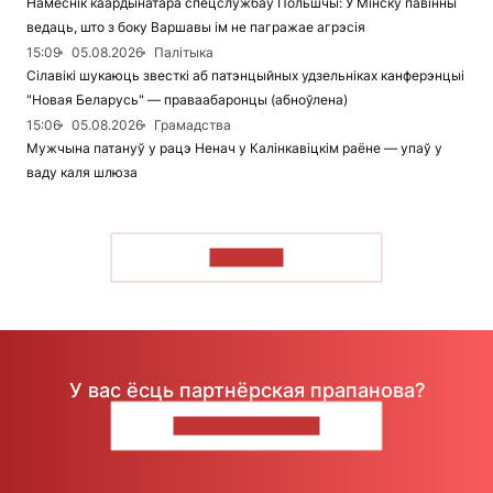
Намеснік каардынатара спецслужбаў Польшчы: У Мінску павінны
ведаць, што з боку Варшавы ім не пагражае агрэсія
15:09
05.08.2026
Палітыка
Сілавікі шукаюць звесткі аб патэнцыйных удзельніках канферэнцыі
"Новая Беларусь" — праваабаронцы (абноўлена)
15:06
05.08.2026
Грамадства
Мужчына патануў у рацэ Ненач у Калінкавіцкім раёне — упаў у
ваду каля шлюза
ЧЫТАЦЬ
У вас ёсць партнёрская прапанова?
НАПІШЫЦЕ НАМ