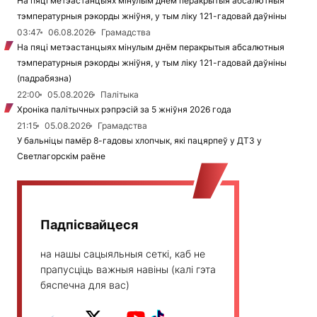
На пяці метэастанцыях мінулым днём перакрытыя абсалютныя
тэмпературныя рэкорды жніўня, у тым ліку 121-гадовай даўніны
03:47
06.08.2026
Грамадства
На пяці метэастанцыях мінулым днём перакрытыя абсалютныя
тэмпературныя рэкорды жніўня, у тым ліку 121-гадовай даўніны
(падрабязна)
22:00
05.08.2026
Палітыка
Хроніка палітычных рэпрэсій за 5 жніўня 2026 года
21:15
05.08.2026
Грамадства
У бальніцы памёр 8-гадовы хлопчык, які пацярпеў у ДТЗ у
Светлагорскім раёне
Падпісвайцеся
на нашы сацыяльныя сеткі, каб не
прапусціць важныя навіны (калі гэта
бяспечна для вас)