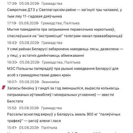
17:36
05.08.2026
Грамадства
Смяротнае ДТЗ у Светлагорскім раёне — загінулі тры чалавекі, у
тым ліку 11-гадовая дзяўчынка
17:19
05.08.2026
Грамадства, Палітыка
Мытня паведаміла пра затрыманне перавозчыка наркотыкаў,
спаслаўшыся на “экстрэмісцкі” тэлеграм-канал праваабаронцаў
16:42
05.08.2026
Грамадства
У сямі раёнах Беларусі забаронена наведваць лясы, дазволена —
у пяці, у астатніх дзейнічаюць абмежаванні
16:30
05.08.2026
Грамадства, Палітыка
МЗС Польшчы папярэдзіў пра рызыкі наведвання Беларусі для
асоб з грамадзянствамі дзвюх краін
16:07
05.08.2026
Эканоміка
Запасы бензіну ў гандлі за год зменшыліся, вырасла колькасць
патрыманых аўтамабіляў і мінеральных угнаенняў — звесткі
Белстата
15:52
05.08.2026
Грамадства
Рассельгаснагляд вярнуў у Беларусь амаль 900 кг “паляўнічых
трафеяў” — рагоў аленя і лася
15:41
05.08.2026
Палітыка