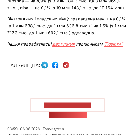
гарэлка — на 4,9% (з 3 млн 784,3 тыс. да 3 млн 969,9
тыс.), піва — на 0,1% (з 19 млн 148,1 тыс. да 19,164 млн).
Вінаградных і пладовых вінаў прададзена менш: на 0,1%
(з 1 млн 638,1 тыс. да 1 млн 636,8 тыс.) і на 1,5% (з 1 млн
717,3 тыс. да 1 млн 692,1 тыс.) адпаведна.
Іншыя падрабязнасці
даступныя
падпісчыкам
“Позірк+”
ПАДЗЯЛІЦЦА:
ПАКАЗАЦЬ БОЛЬШ
СТУЖКА НАВІН
03:59
06.08.2026
Грамадства