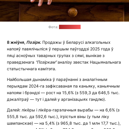
Фота:
pixabay.com
8 жніўня,
Позірк
.
Продажы ў Беларусі алкагольных
напояў павялічыліся ў першым паўгоддзі 2025 года ў
пяці асноўных таварных групах з сямі, вынікае з
праведзенага
“Позіркам”
аналізу звестак Нацыянальнага
статыстычнага камітэта.
Найбольшая дынаміка ў параўнанні з аналагічным
перыядам 2024-га зафіксаваная па каньяку, каньячным
напоям і брэндзі — рост на 15,6% (з 559,3 да 646,5 тыс.
дэкалітраў — тут і далей у арганізацыях гандлю).
Далей: лікёры і лікёра-гарэлачныя вырабы — на 6,6% (з
555,8 тыс. да 592,6 тыс.), ігрістыя віны (у тым ліку
шампанскае) — на 5,4% (з 965,8 тыс. да 1 млн 17,7 тыс.),