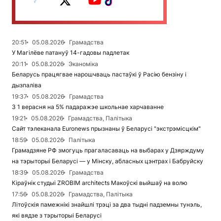
20:51
05.08.2026
Грамадства
У Магілёве патануў 14-гадовы падлетак
20:11
05.08.2026
Эканоміка
Беларусь працягвае нарошчваць пастаўкі ў Расію бензіну і
дызпаліва
19:37
05.08.2026
Грамадства
З 1 верасня на 5% падаражэе школьнае харчаванне
19:21
05.08.2026
Грамадства, Палітыка
Сайт тэлеканала Euronews прызнаны ў Беларусі "экстрэмісцкім"
18:59
05.08.2026
Палітыка
Грамадзяне РФ змогуць прагаласаваць на выбарах у Дзярждуму
на тэрыторыі Беларусі — у Мінску, абласных цэнтрах і Бабруйску
18:39
05.08.2026
Грамадства
Кіраўнік студыі ZROBIM architects Макоўскі выйшаў на волю
17:56
05.08.2026
Грамадства, Палітыка
Літоўскія памежнікі знайшлі трэці за два тыдні падземны тунэль,
які вядзе з тэрыторыі Беларусі