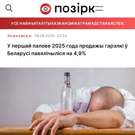
УСЕ НАВІНЫ
ПАЛІТЫКА
ЭКАНОМІКА
ГРАМАДСТВА
БЯСПЕКА
УСЕ
Эканоміка
08.08.2025
22:34
У першай палове 2025 года продажы гарэлкі ў
Беларусі павялічыліся на 4,9%