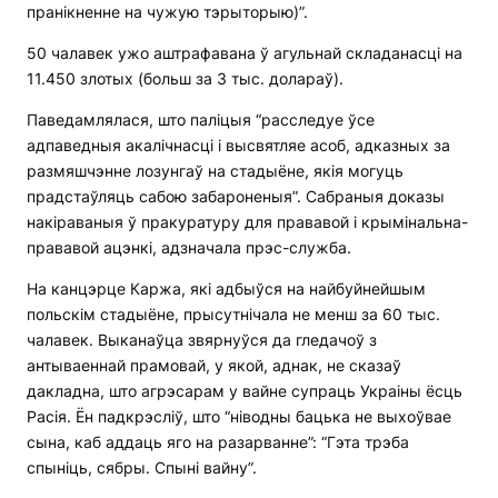
пранікненне на чужую тэрыторыю)”.
50 чалавек ужо аштрафавана ў агульнай складанасці на
11.450 злотых (больш за 3 тыс. долараў).
Паведамлялася, што паліцыя “расследуе ўсе
адпаведныя акалічнасці і высвятляе асоб, адказных за
размяшчэнне лозунгаў на стадыёне, якія могуць
прадстаўляць сабою забароненыя”. Сабраныя доказы
накіраваныя ў пракуратуру для прававой і крымінальна-
прававой ацэнкі, адзначала прэс-служба.
На канцэрце Каржа, які адбыўся на найбуйнейшым
польскім стадыёне, прысутнічала не менш за 60 тыс.
чалавек. Выканаўца звярнуўся да гледачоў з
антываеннай прамовай, у якой, аднак, не сказаў
дакладна, што агрэсарам у вайне супраць Украіны ёсць
Расія. Ён падкрэсліў, што “ніводны бацька не выхоўвае
сына, каб аддаць яго на разарванне”: “Гэта трэба
спыніць, сябры. Спыні вайну”.