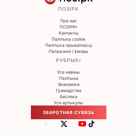
ПОЗІРК
Пра нас
ПОЗІРК+
Кантакты
Палітыка cookie
Палітыка прыватнасці
Палажэнні і ўмовы
РУБРЫКІ
Усе навіны
Палітыка
Эканоміка
Грамадства
Бяспека
Усе артыкулы
ЗВАРОТНАЯ СУВЯЗЬ