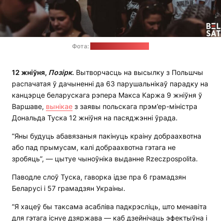
Фота:
тэлеканал "Белсат"
12 жніўня,
Позірк
.
Вытворчасць на высылку з Польшчы
распачатая ў дачыненні да 63 парушальнікаў парадку на
канцэрце беларускага рэпера Макса Каржа 9 жніўня ў
Варшаве,
вынікае
з заявы польскага прэм’ер-міністра
Дональда Туска 12 жніўня на пасяджэнні ўрада.
“Яны будуць абавязаныя пакінуць краіну добраахвотна
або пад прымусам, калі добраахвотна гэтага не
зробяць”, — цытуе чыноўніка выданне Rzeczpospolita.
Паводле слоў Туска, гаворка ідзе пра 6 грамадзян
Беларусі і 57 грамадзян Украіны.
“Я хацеў бы таксама асабліва падкрэсліць, што менавіта
для гэтага існуе дзяржава — каб дзейнічаць эфектыўна і