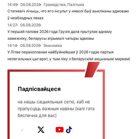
14:49
06.08.2026
Грамадства, Палітыка
Статкевіч лічыць, что яго інсульт у няволі быў выкліканы адмоваю
ў неабходных леках
14:27
06.08.2026
У першай палове 2026 года Грузія дала прытулак аднаму
замежніку, беларусы атрымалі чатыры адмовы
14:14
06.08.2026
Эканоміка
У Літве перахопленая найбуйнейшая ў 2026 годзе партыя
нелегальных цыгарэт, у тым ліку з беларускімі акцызнымі маркамі
Падпісвайцеся
на нашы сацыяльныя сеткі, каб не
прапусціць важныя навіны (калі гэта
бяспечна для вас)