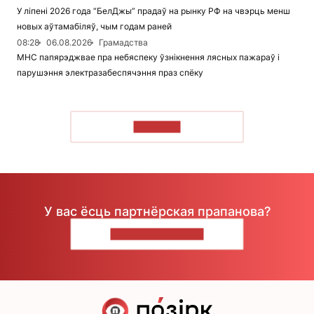
У ліпені 2026 года “БелДжы” прадаў на рынку РФ на чвэрць менш
новых аўтамабіляў, чым годам раней
08:28
06.08.2026
Грамадства
МНС папярэджвае пра небяспеку ўзнікнення лясных пажараў і
парушэння электразабеспячэння праз спёку
ЧЫТАЦЬ
У вас ёсць партнёрская прапанова?
НАПІШЫЦЕ НАМ