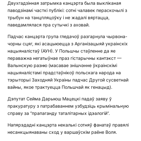
Двухгадзінная затрымка канцэрта была выкліканая
паводзінамі часткі публікі: сотні чалавек пераскочылі з
трыбун на танцпляцоўку і не жадалі вяртацца,
паведамлялася пра сутычкі з аховай.
Падчас канцэрта група гледачоў разгарнула чырвона-
чорны сцяг, які асацыюецца з Арганізацыяй украінскіх
нацыяналістаў (АУН). У Польшчы стаўленне да яе
пераважна негатыўнае праз гістарычны кантэкст —
Валынскую разню (масавае знішчэнне ўкраінскімі
нацыяналістамі прадстаўнікоў польскага народа на
тэрыторыі Заходняй Украіны падчас Другой сусветнай
вайны, якое трактуецца Польшчай як генацыд).
Дэпутат Сейма Дарыюш Мацецкі падаў заяву ў
пракуратуру з патрабаваннем узбудзіць крымінальную
справу за “прапаганду таталітарных ідэалогій”.
Напярэдадні канцэрта некалькі сотняў фанатаў правялі
несанкцыянаваны сход у варшаўскім раёне Воля.