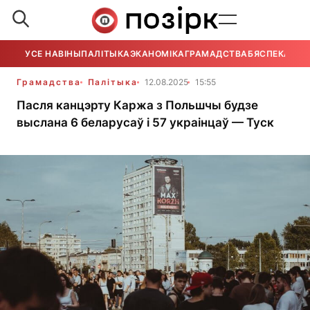
УСЕ НАВІНЫ
ПАЛІТЫКА
ЭКАНОМІКА
ГРАМАДСТВА
БЯСПЕКА
УСЕ
Грамадства
Палітыка
12.08.2025
15:55
Пасля канцэрту Каржа з Польшчы будзе
выслана 6 беларусаў і 57 украінцаў — Туск