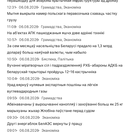
перашкодаў для абароны крытычнай інфраструктуры ад дронаў
12:31
06.08.2026
Грамадства, Эканоміка
Мытня выкрыла намер польскага перавозчыка схаваць частку
грузу
11:08
06.08.2026
Грамадства, Эканоміка
На аб'ектах АПК пашкоджаныя яшчэ дзве адзінкі тэхнікі
10:57
06.08.2026
Грамадства, Эканоміка
За сем месяцаў насельніцтва Беларусі прадало на 1,3 млрд
долараў больш наяўнай валюты, чым набыло
10:50
06.08.2026
Бяспека, Палітыка
Вучэнні міратворчых сіл і падраздзяленняў РХБ-абароны АДКБ на
беларускай тэрыторыі пройдуць 12–16 кастрычніка
10:04
06.08.2026
Эканоміка
Урад вярнуў нулявыя экспартныя пошліны на лёгкія
вуглевадародныя газы
09:55
06.08.2026
Грамадства
Абвінавачаны ў вырошчванні канопляў і захоўванні больш як 25 кг
марыхуаны жыхар Жлобіна паўстане перад судом
09:30
06.08.2026
Эканоміка
Другі энергаблок БелАЭС вернуты ў працу
09:01
06.08.2026
Эканоміка