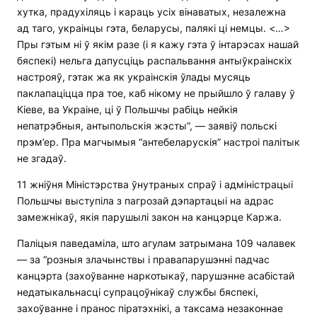
хутка, прадухіляць і караць усіх вінаватых, незалежна
ад таго, украінцы гэта, беларусы, палякі ці немцы. <…>
Пры гэтым ні ў якім разе (і я кажу гэта ў інтарэсах нашай
бяспекі) нельга дапусціць распальвання антыўкраінскіх
настрояў, гэтак жа як украінскія ўлады мусяць
паклапаціцца пра тое, каб нікому не прыйшло ў галаву ў
Кіеве, ва Украіне, ці ў Польшчы рабіць нейкія
непатрэбныя, антыпольскія жэсты”, — заявіў польскі
прэм’ер. Пра магчымыя “антебеларускія” настроі палітык
не згадаў.
11 жніўня Міністэрства ўнутраных спраў і адміністрацыі
Польшчы выступіла з пагрозай дэпартацыі на адрас
замежнікаў, якія парушылі закон на канцэрце Каржа.
Паліцыя паведаміла, што агулам затрымана 109 чалавек
— за “розныя злачынствы і правапарушэнні падчас
канцэрта (захоўванне наркотыкаў, парушэнне асабістай
недатыкальнасці супрацоўнікаў службы бяспекі,
захоўванне і пранос піратэхнікі, а таксама незаконнае