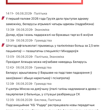
14:11
06.08.2026
Палітыка
У першай палове 2026 года Грузія дала прытулак аднаму
замежніку, беларусы атрымалі чатыры адмовы (падрабязна)
13:38
06.08.2026
Эканоміка
Долар, еўра і юань падаражэлі на біржавых таргах 6 жніўня
13:36
06.08.2026
Грамадства
Штогод афтальмолагі прымаюць у паліклініках больш за 2,5 млн
пацыентаў — пазаштатны спецыяліст Мінздароўя
13:05
06.08.2026
Палітыка, Эканоміка
Прэзідэнт Алжыра можа неўзабаве наведаць Беларусь
12:42
06.08.2026
Грамадства
Беларус арыштаваны ў Варшаве на падставе падазрэння ў
захоўванні і збыце наркотыкаў і псіхатропаў
12:38
06.08.2026
Грамадства
У цэнтры Мінска на дзяўчыну ўпалі галіны надламанага дрэва —
пацярпелая ў бальніцы, у сітуацыі разбіраецца СК
12:35
06.08.2026
Бяспека, Палітыка
Падсанкцыйнае "КБ "Радар" распрацавала новы перадатчык