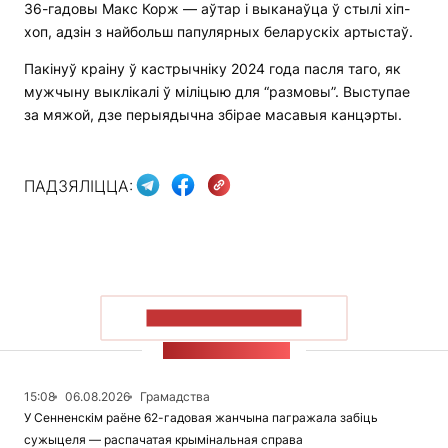
36-гадовы Макс Корж — аўтар і выканаўца ў стылі хіп-
хоп, адзін з найбольш папулярных беларускіх артыстаў.
Пакінуў краіну ў кастрычніку 2024 года пасля таго, як
мужчыну выклікалі ў міліцыю для “размовы”. Выступае
за мяжой, дзе перыядычна збірае масавыя канцэрты.
ПАДЗЯЛІЦЦА:
ПАКАЗАЦЬ БОЛЬШ
СТУЖКА НАВІН
15:08
06.08.2026
Грамадства
У Сенненскім раёне 62-гадовая жанчына пагражала забіць
сужыцеля — распачатая крымінальная справа