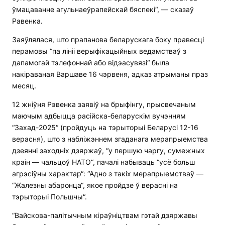
ўмацаванне агульнаеўрапейскай бяспекі“, — сказаў
Равенка.
Заяўлялася, што прапанова беларускага боку правесці
перамовы “па лініі верыфікацыйных ведамстваў з
дапамогай тэлефоннай або відэасувязі“ была
накіраваная Варшаве 16 чэрвеня, адказ атрыманы праз
месяц.
12 жніўня Рэвенка заявіў на брыфінгу, прысвечаным
маючым адбыцца расійска-беларускім вучэнням
“Захад-2025“ (пройдуць на тэрыторыі Беларусі 12-16
верасня), што з набліжэннем згаданага мерапрыемства
дзеянні заходніх дзяржаў, “у першую чаргу, сумежных
краін — чальцоў НАТО“, пачалі набываць “усё больш
агрэсіўны характар“: “Адно з такіх мерапрыемстваў —
“Жалезны абаронца“, якое пройдзе ў верасні на
тэрыторыі Польшчы“.
“Вайскова-палітычным кіраўніцтвам гэтай дзяржавы