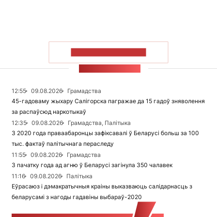
ПАКАЗАЦЬ БОЛЬШ
СТУЖКА НАВІН
12:55
09.08.2026
Грамадства
45-гадоваму жыхару Салігорска пагражае да 15 гадоў зняволення
за распаўсюд наркотыкаў
12:35
09.08.2026
Грамадства, Палітыка
З 2020 года праваабаронцы зафіксавалі ў Беларусі больш за 100
тыс. фактаў палітычнага пераследу
11:55
09.08.2026
Грамадства
З пачатку года ад агню ў Беларусі загінула 350 чалавек
11:16
09.08.2026
Палітыка
Еўрасаюз і дэмакратычныя краіны выказваюць салідарнасць з
беларусамі з нагоды гадавіны выбараў-2020