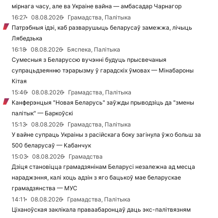
мірнага часу, але ва Украіне вайна — амбасадар Чарнагор
16:27
08.08.2026
Грамадства, Палітыка
Патрэбныя ідэі, каб разварушыць беларусаў замежжа, лічыць
Лябедзька
16:18
08.08.2026
Бяспека, Палітыка
Сумесныя з Беларуссю вучэнні будуць прысвечаныя
супрацьдзеянню тэрарызму ў гарадскіх ўмовах — Мінабароны
Кітая
15:46
08.08.2026
Грамадства, Палітыка
Канферэнцыя "Новая Беларусь" заўжды прыводзіць да "змены
палітык" — Баркоўскі
15:13
08.08.2026
Грамадства, Палітыка
У вайне супраць Украіны з расійскага боку загінула ўжо больш за
500 беларусаў — Кабанчук
15:03
08.08.2026
Грамадства
Дзіця становіцца грамадзянінам Беларусі незалежна ад месца
нараджэння, калі хоць адзін з яго бацькоў мае беларускае
грамадзянства — МУС
14:11
08.08.2026
Грамадства, Палітыка
Ціханоўская заклікала праваабаронцаў даць экс-палітвязням