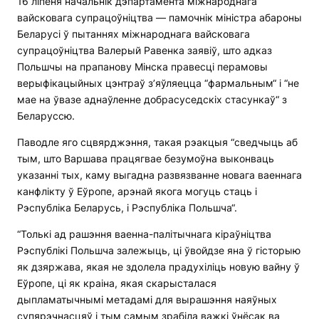
16 ліпеня начальнік дэпартамента міжнароднага
вайсковага супрацоўніцтва — памочнік міністра абароны
Беларусі ў пытаннях міжнароднага вайсковага
супрацоўніцтва Валерый Равенка заявіў, што адказ
Польшчы на прапанову Мінска правесці перамовы
верыфікацыйных цэнтраў з’яўляецца “фармальным“ і “не
мае на ўвазе аднаўленне добрасуседскіх стасункаў“ з
Беларуссю.
Паводле яго сцвярджэння, такая рэакцыя “сведчыць аб
тым, што Варшава працягвае безумоўна выконваць
указанні тых, каму выгадна развязванне новага ваеннага
канфлікту ў Еўропе, арэнай якога могуць стаць і
Рэспубліка Беларусь, і Рэспубліка Польшча“.
“Толькі ад рашэння ваенна-палітычнага кіраўніцтва
Рэспублікі Польшча залежыць, ці ўвойдзе яна ў гісторыю
як дзяржава, якая не здолела прадухіліць новую вайну ў
Еўропе, ці як краіна, якая скарысталася
дыпламатычнымі метадамі для вырашэння наяўных
супярэчнасцяў і тым самым зрабіла важкі ўнёсак ва