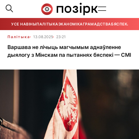
УСЕ НАВІНЫ
ПАЛІТЫКА
ЭКАНОМІКА
ГРАМАДСТВА
БЯСПЕКА
УСЕ
Палітыка
13.08.2025
23:21
Варшава не лічыць магчымым аднаўленне
дыялогу з Мінскам па пытаннях бяспекі — СМІ