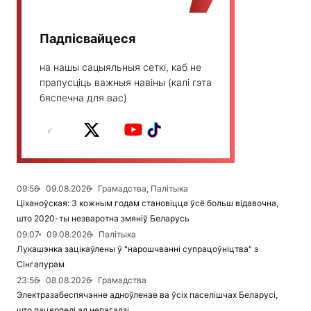
Падпісвайцеся
на нашы сацыяльныя сеткі, каб не
прапусціць важныя навіны (калі гэта
бяспечна для вас)
09:56
09.08.2026
Грамадства, Палітыка
Ціханоўская: З кожным годам становіцца ўсё больш відавочна,
што 2020-ты незваротна змяніў Беларусь
09:07
09.08.2026
Палітыка
Лукашэнка зацікаўлены ў "нарошчванні супрацоўніцтва" з
Сінгапурам
23:56
08.08.2026
Грамадства
Электразабеспячэнне адноўленае ва ўсіх паселішчах Беларусі,
што пацярпелі ад непагадзі