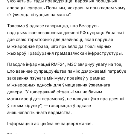
ужо чатыры гады праводзяцца “варожыя гібрыдныя
аперацыі супраць Польшчы, яскравым прыкладам чаму
з’яўляецца сітуацыя на мяжы“.
Таксама ў адказе гаворыцца, што Беларусь
падтрымлівае незаконныя дзеянні РФ супраць Украіны і
дае сваю тэрыторыю для дзейнасці, якая парушае
міжнароднае права, што прывяло да гібелі мірных
жыхароў і разбурэння грамадзянскай інфраструктуры.
Паводле інфармацыі RMF24, МЗС звярнуў увагу на тое,
што ваеннае супрацоўніцтва паміж дзяржавамі патрабуе
захавання пэўнага мінімуму правілаў у рамках
міжнародных адносін для ўмацавання ўзаемнага
даверу. “У цяперашняй сітуацыі мы не бачым
магчымасці для перамоваў, не кажучы ўжо пра дзеянні
ў гэтым кірунку“, — гаворыцца ў адказе
знешнепалітычнага ведамства.
Інфармацыя афіцыйна не пацверджаная.