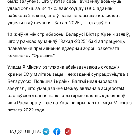
было заяўлена, што ў гэтай серыі вучэнняў возьмуць
удзел больш за 34 тыс. вайскоўцаў і 600 адзінак
вайсковай тэхнікі, што ў разы перавышае колькасць
удзельнікаў вучэння “Захад-2025“, — сказаў ён.
13 жніўня міністр абароны Беларусі Віктар Хрэнін заявіў,
што ў рамках вучэнняў “Захад-2025“ бакі адпрацуюць
планаванне прымянення ядзернай зброі і ракетнага
комплексу “Орешник“.
Улады ў Мінску рэгулярна абвінавачваюць суседнія
краіны ЕС у мілітарызацыі і нежаданні супрацоўніцтва з
Беларуссю. Польшча і краіны Балтыі неаднаразова
заяўлялі, што ўмацаванне межаў звязана з асцярогамі
распаўсюджвання на іх тэрыторыю ваенных дзеянняў,
якія Расія працягвае ва Украіне пры падтрымцы Мінска з
лютага 2022 года.
ПАДЗЯЛІЦЦА: