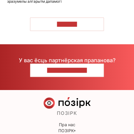
зразумелы алгарытм дапамогі
ЧЫТАЦЬ
У вас ёсць партнёрская прапанова?
НАПІШЫЦЕ НАМ
ПОЗІРК
Пра нас
ПОЗІРК+