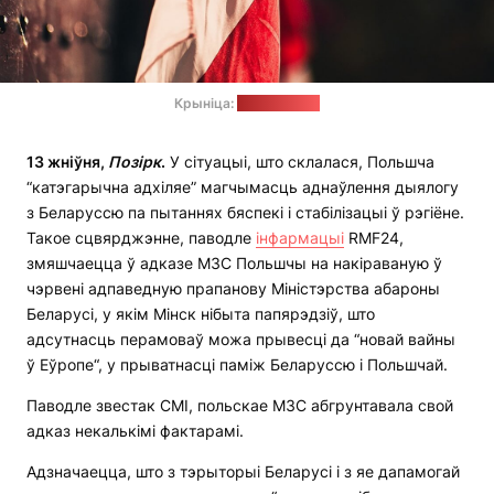
Крыніца:
pixabay.com
13 жніўня,
Позірк
.
У сітуацыі, што склалася, Польшча
“катэгарычна адхіляе” магчымасць аднаўлення дыялогу
з Беларуссю па пытаннях бяспекі і стабілізацыі ў рэгіёне.
Такое сцвярджэнне, паводле
інфармацыі
RMF24,
змяшчаецца ў адказе МЗС Польшчы на накіраваную ў
чэрвені адпаведную прапанову Міністэрства абароны
Беларусі, у якім Мінск нібыта папярэдзіў, што
адсутнасць перамоваў можа прывесці да “новай вайны
ў Еўропе“, у прыватнасці паміж Беларуссю і Польшчай.
Паводле звестак СМІ, польскае МЗС абгрунтавала свой
адказ некалькімі фактарамі.
Адзначаецца, што з тэрыторыі Беларусі і з яе дапамогай