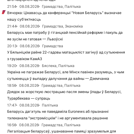
21:54
08.08.2026
Грамадства, Палітыка
Вячорка: Цікавасць да канферэнцыі "Новая Беларусь" вызначае
нашу суб'ектнасць
21:44
08.08.2026
Грамадства, Эканоміка
Беларусь мае патрэбу ў гіганцкай пенсійнай рэформе і пакуль да
яе зусім не гатовая — Львоўскі
20:13
08.08.2026
Грамадства
У Бялыніцкім раёне 22-гадовы матацыкліст загінуў ад сутыкнення
з грузавіком КамАЗ
19:20
08.08.2026
Бяспека, Палітыка
Украіна не пагражае Беларусі, але Мінск павінен разумець, з чым
сутыкнецца ў выпадку далучэння да вайны — Дземчанка
18:56
08.08.2026
Грамадства, Палітыка
Дзядок за жорсткую люстрацыю пасля змены ўлады ў Беларусі,
Турарбекава — супраць
17:47
08.08.2026
Палітыка
Беларусь дагэтуль не паведаміла Euronews аб прызнанні
тэлеканала "экстрэмісцкім" і не аргументавала рашэнне
16:56
08.08.2026
Грамадства, Палітыка
Легалізацыя беларусаў, ушанаванне памяці зразумелыя для