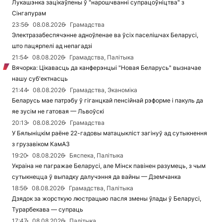
Лукашэнка зацікаўлены ў "нарошчванні супрацоўніцтва" з
Сінгапурам
23:56
08.08.2026
Грамадства
Электразабеспячэнне адноўленае ва ўсіх паселішчах Беларусі,
што пацярпелі ад непагадзі
21:54
08.08.2026
Грамадства, Палітыка
Вячорка: Цікавасць да канферэнцыі "Новая Беларусь" вызначае
нашу суб'ектнасць
21:44
08.08.2026
Грамадства, Эканоміка
Беларусь мае патрэбу ў гіганцкай пенсійнай рэформе і пакуль да
яе зусім не гатовая — Львоўскі
20:13
08.08.2026
Грамадства
У Бялыніцкім раёне 22-гадовы матацыкліст загінуў ад сутыкнення
з грузавіком КамАЗ
19:20
08.08.2026
Бяспека, Палітыка
Украіна не пагражае Беларусі, але Мінск павінен разумець, з чым
сутыкнецца ў выпадку далучэння да вайны — Дземчанка
18:56
08.08.2026
Грамадства, Палітыка
Дзядок за жорсткую люстрацыю пасля змены ўлады ў Беларусі,
Турарбекава — супраць
17:47
08.08.2026
Палітыка