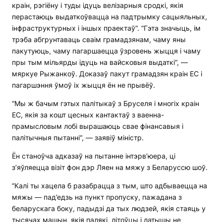
краін, рэгіёну і туды ідуць велізарныя сродкі, якія
перастаюць выдаткоўвацца на падтрымку сацыяльных,
інфраструктурных і іншых праектаў“. “Гэта значыць, ім
трэба абгрунтаваць сваім грамадзянам, чаму яны
пакутуюць, чаму пагаршаецца ўзровень жыцця і чаму
пры тым мільярды ідуць на вайсковыя выдаткі“, —
мяркуе Рыжанкоў. Доказаў пакут грамадзян краін ЕС і
пагаршэння ўмоў іх жыцця ён не прывёў.
“Мы ж бачым гэтых палітыкаў з Бруселя і многіх краін
ЕС, якія за кошт цесных кантактаў з ваенна-
прамысловым лобі вырашаюць свае фінансавыя і
палітычныя пытанні“, — заявіў міністр.
Ён станоўча адказаў на пытанне інтэрв’юера, ці
з’яўляецца візіт фон дэр Ляен на мяжу з Беларуссю шоў.
“Калі ты хацела б разабрацца з тым, што адбываецца на
мяжы — пад’едзь на пункт пропуску, пажадана з
беларускага боку, падыдзі да тых людзей, якія стаяць у
тысячах машын, якія палякі, літоўцы і латышы не