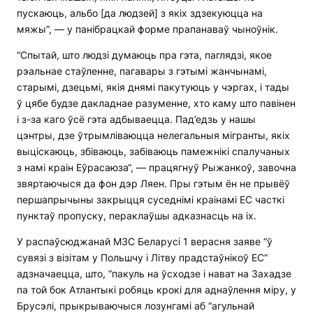
пускаюць, альбо [да людзей] з якіх здзекуюцца на
мяжы“, — у панібрацкай форме прапанаваў чыноўнік.
“Спытай, што людзі думаюць пра гэта, паглядзі, якое
рэальнае стаўленне, пагавары з гэтымі жанчынамі,
старымі, дзецьмі, якія днямі пакутуюць у чэргах, і тады
ў цябе будзе дакладнае разуменне, хто каму што павінен
і з-за каго ўсё гэта адбываецца. Пад’едзь у нашы
цэнтры, дзе ўтрымліваюцца нелегальныя мігранты, якіх
выціскаюць, збіваюць, забіваюць памежнікі спалучаных
з намі краін Еўрасаюза“, — працягнуў Рыжанкоў, завочна
звяртаючыся да фон дэр Ляен. Пры гэтым ён не прывёў
першапрычыны закрыцця суседнімі краінамі ЕС часткі
пунктаў пропуску, пераклаўшы адказнасць на іх.
У распаўсюджанай МЗС Беларусі 1 верасня заяве “ў
сувязі з візітам у Польшчу і Літву прадстаўнікоў ЕС“
адзначаецца, што, “пакуль на ўсходзе і нават на Захадзе
па той бок Атлантыкі робяць крокі для аднаўлення міру, у
Брусэлі, прыкрываючыся лозунгамі аб “агульнай