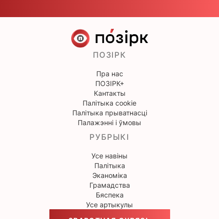
ПОЗІРК
Пра нас
ПОЗІРК+
Кантакты
Палітыка cookie
Палітыка прыватнасці
Палажэнні і ўмовы
РУБРЫКІ
Усе навіны
Палітыка
Эканоміка
Грамадства
Бяспека
Усе артыкулы