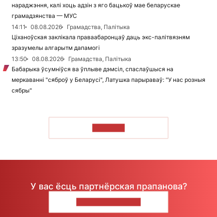
нараджэння, калі хоць адзін з яго бацькоў мае беларускае
грамадзянства — МУС
14:11
08.08.2026
Грамадства, Палітыка
Ціханоўская заклікала праваабаронцаў даць экс-палітвязням
зразумелы алгарытм дапамогі
13:50
08.08.2026
Грамадства, Палітыка
Бабарыка ўсумніўся ва ўплыве дэмсіл, спаслаўшыся на
меркаванні "сяброў у Беларусі", Латушка парыраваў: "У нас розныя
сябры"
ЧЫТАЦЬ
У вас ёсць партнёрская прапанова?
НАПІШЫЦЕ НАМ