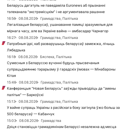
Беларусь дагэтуль не паведаміла Euronews аб прызнанні
тэлеканала "экстрэмісцкім" і не аргументавала рашэнне
16:56
08.08.2026
Грамадства, Палітыка
Легалізацыя беларусаў, ушанаванне памяці зразумелыя для
мірнага часу, але ва Украіне вайна — амбасадар Чарнагор
16:27
08.08.2026
Грамадства, Палітыка
Патрэбныя ідэі, каб разварушыць беларусаў замежжа, лічыць
Лябедзька
16:18
08.08.2026
Бяспека, Палітыка
Сумесныя з Беларуссю вучэнні будуць прысвечаныя
супрацьдзеянню тэрарызму ў гарадскіх ўмовах — Мінабароны
Кітая
15:46
08.08.2026
Грамадства, Палітыка
Канферэнцыя "Новая Беларусь" заўжды прыводзіць да "змены
палітык" — Баркоўскі
15:13
08.08.2026
Грамадства, Палітыка
У вайне супраць Украіны з расійскага боку загінула ўжо больш за
500 беларусаў — Кабанчук
15:03
08.08.2026
Грамадства
Дзіця становіцца грамадзянінам Беларусі незалежна ад месца