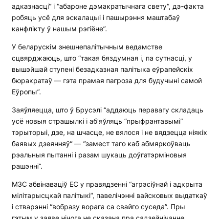
адказнасці“ і “абароне дэмакратычнага свету“, дэ-факта
робяць усё для эскалацыі і пашырэння маштабаў
канфлікту ў нашым рэгіёне”.
У беларускім знешнепалітычным ведамстве
сцвярджаюць, што “такая бяздумная і, па сутнасці, у
вышэйшай ступені безадказная палітыка еўрапейскіх
бюракратаў — гэта прамая пагроза для будучыні самой
Еўропы”.
Заяўляецца, што ў Брусэлі “аддаюць перавагу складаць
усё новыя страшылкі і аб’яўляць “прыфрантавымі“
тэрыторыі, дзе, на шчасце, не вялося і не вядзецца ніякіх
баявых дзеянняў“ — “замест таго каб абмяркоўваць
рэальныя пытанні і разам шукаць доўгатэрміновыя
рашэнні“.
МЗС абвінаваціў ЕC у правядзенні “агрэсіўнай і адкрыта
мілітарысцкай палітыкі“, павелічэнні вайсковых выдаткаў
і стварэнні “вобразу ворага са свайго суседа”. Пры
гэтым у заяве нічога не сказана пра садзейнічанне