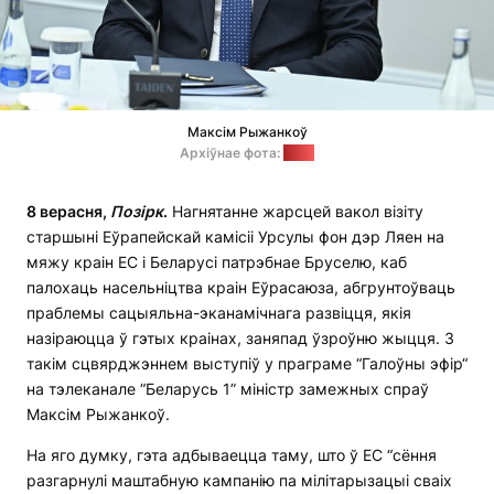
Максім Рыжанкоў
Архіўнае фота:
МЗС
8 верасня,
Позірк
.
Нагнятанне жарсцей вакол візіту
старшыні Еўрапейскай камісіі Урсулы фон дэр Ляен на
мяжу краін ЕС і Беларусі патрэбнае Бруселю, каб
палохаць насельніцтва краін Еўрасаюза, абгрунтоўваць
праблемы сацыяльна-эканамічнага развіцця, якія
назіраюцца ў гэтых краінах, заняпад ўзроўню жыцця. З
такім сцвярджэннем выступіў у праграме “Галоўны эфір“
на тэлеканале “Беларусь 1” міністр замежных спраў
Максім Рыжанкоў.
На яго думку, гэта адбываецца таму, што ў ЕС “сёння
разгарнулі маштабную кампанію па мілітарызацыі сваіх