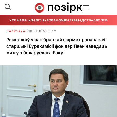
УСЕ НАВІНЫ
ПАЛІТЫКА
ЭКАНОМІКА
ГРАМАДСТВА
БЯСПЕКА
УСЕ
Палітыка
08.09.2025
08:52
Рыжанкоў у панібрацкай форме прапанаваў
старшыні Еўракамісіі фон дэр Ляен наведаць
мяжу з беларускага боку