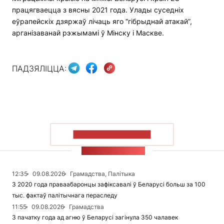
працягваецца з вясны 2021 года. Улады суседніх
еўрапейскіх дзяржаў лічаць яго “гібрыднай атакай”,
арганізаванай рэжымамі ў Мінску і Маскве.
ПАДЗЯЛІЦЦА:
ПАКАЗАЦЬ БОЛЬШ
СТУЖКА НАВІН
12:35
09.08.2026
Грамадства, Палітыка
З 2020 года праваабаронцы зафіксавалі ў Беларусі больш за 100
тыс. фактаў палітычнага пераследу
11:55
09.08.2026
Грамадства
З пачатку года ад агню ў Беларусі загінула 350 чалавек