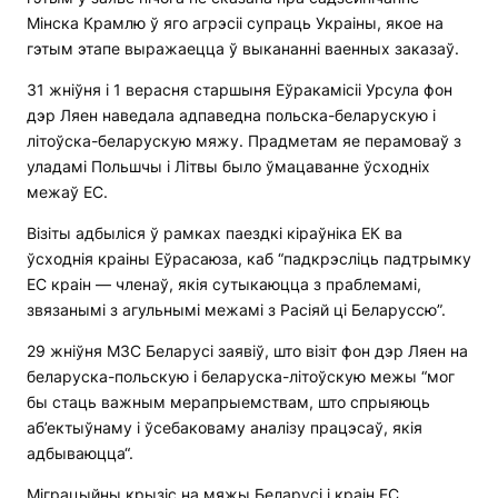
Мінска Крамлю ў яго агрэсіі супраць Украіны, якое на
гэтым этапе выражаецца ў выкананні ваенных заказаў.
31 жніўня і 1 верасня старшыня Еўракамісіі Урсула фон
дэр Ляен наведала адпаведна польска-беларускую і
літоўска-беларускую мяжу. Прадметам яе перамоваў з
уладамі Польшчы і Літвы было ўмацаванне ўсходніх
межаў ЕС.
Візіты адбыліся ў рамках паездкі кіраўніка ЕК ва
ўсходнія краіны Еўрасаюза, каб “падкрэсліць падтрымку
ЕС краін — членаў, якія сутыкаюцца з праблемамі,
звязанымі з агульнымі межамі з Расіяй ці Беларуссю”.
29 жніўня МЗС Беларусі заявіў, што візіт фон дэр Ляен на
беларуска-польскую і беларуска-літоўскую межы “мог
бы стаць важным мерапрыемствам, што спрыяюць
аб’ектыўнаму і ўсебаковаму аналізу працэсаў, якія
адбываюцца“.
Міграцыйны крызіс на мяжы Беларусі і краін ЕС