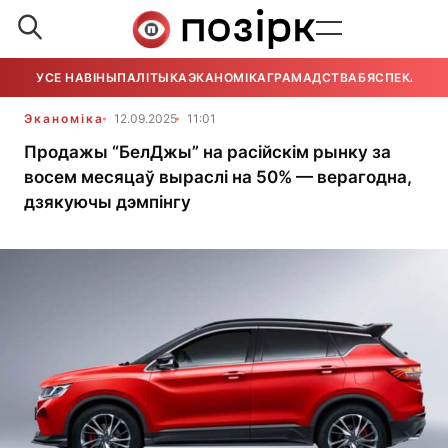
УСЕ НАВІНЫ
ПАЛІТЫКА
ЭКАНОМІКА
ГРАМАДСТВА
БЯСПЕКА
УСЕ
Эканоміка
12.09.2025
11:01
Продажы “БелДжы” на расійскім рынку за
восем месяцаў выраслі на 50% — верагодна,
дзякуючы дэмпінгу