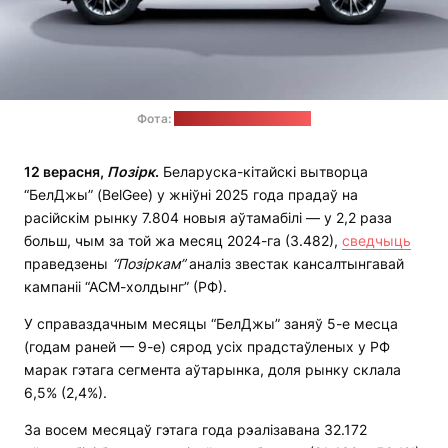
Фота:
сайт завода "БелДжы"
12 верасня,
Позірк
.
Беларуска-кітайскі вытворца
“БелДжы” (BelGee) у жніўні 2025 года прадаў на
расійскім рынку 7.804 новыя аўтамабілі — у 2,2 раза
больш, чым за той жа месяц 2024-га (3.482),
сведчыць
праведзены
“Позіркам”
аналіз звестак кансалтынгавай
кампаніі “АСМ-холдынг” (РФ).
У справаздачным месяцы “БелДжы” заняў 5-е месца
(годам раней — 9-е) сярод усіх прадстаўленых у РФ
марак гэтага сегмента аўтарынка, доля рынку склала
6,5% (2,4%).
За восем месяцаў гэтага года рэалізавана 32.172