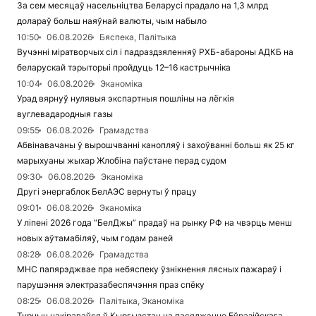
За сем месяцаў насельніцтва Беларусі прадало на 1,3 млрд
долараў больш наяўнай валюты, чым набыло
10:50
06.08.2026
Бяспека, Палітыка
Вучэнні міратворчых сіл і падраздзяленняў РХБ-абароны АДКБ на
беларускай тэрыторыі пройдуць 12–16 кастрычніка
10:04
06.08.2026
Эканоміка
Урад вярнуў нулявыя экспартныя пошліны на лёгкія
вуглевадародныя газы
09:55
06.08.2026
Грамадства
Абвінавачаны ў вырошчванні канопляў і захоўванні больш як 25 кг
марыхуаны жыхар Жлобіна паўстане перад судом
09:30
06.08.2026
Эканоміка
Другі энергаблок БелАЭС вернуты ў працу
09:01
06.08.2026
Эканоміка
У ліпені 2026 года “БелДжы” прадаў на рынку РФ на чвэрць менш
новых аўтамабіляў, чым годам раней
08:28
06.08.2026
Грамадства
МНС папярэджвае пра небяспеку ўзнікнення лясных пажараў і
парушэння электразабеспячэння праз спёку
08:25
06.08.2026
Палітыка, Эканоміка
Турчын накіраваўся ў Кыргызстан на пасяджэнне Еўразійскага