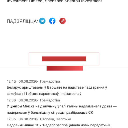
Investment Limited, Shenzhen Shentou Investment.
ПАДЗЯЛІЦЦА:
ПАКАЗАЦЬ БОЛЬШ
СТУЖКА НАВІН
12:42
06.08.2026
Грамадства
Беларус арыштаваны ў Варшаве на падставе падазрэння ў
захоўванні і збыце наркотыкаў і псіхатропаў
12:38
06.08.2026
Грамадства
У цэнтры Мінска на дзяўчыну ўпалі галіны надламанага дрэва —
пацярпелая ў бальніцы, у сітуацыі разбіраецца СК
12:35
06.08.2026
Бяспека, Палітыка
Падсанкцыйнае "КБ "Радар" распрацавала новы перадатчык