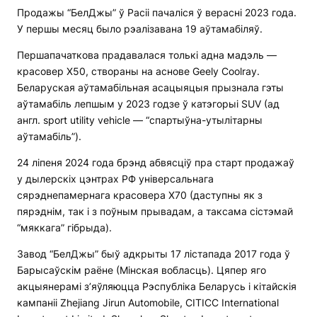
Продажы “БелДжы” ў Расіі пачаліся ў верасні 2023 года.
У першы месяц было рэалізавана 19 аўтамабіляў.
Першапачаткова прадавалася толькі адна мадэль —
красовер X50, створаны на аснове Geely Coolray.
Беларуская аўтамабільная асацыяцыя прызнала гэты
аўтамабіль лепшым у 2023 годзе ў катэгорыі SUV (ад
англ. sport utility vehicle — “спартыўна-утылітарны
аўтамабіль”).
24 ліпеня 2024 года брэнд абвясціў пра старт продажаў
у дылерскіх цэнтрах РФ універсальнага
сярэднепамернага красовера X70 (даступны як з
пярэднім, так і з поўным прывадам, а таксама сістэмай
“мяккага” гібрыда).
Завод “БелДжы” быў адкрыты 17 лістапада 2017 года ў
Барысаўскім раёне (Мінская вобласць). Цяпер яго
акцыянерамі з’яўляюцца Рэспубліка Беларусь і кітайскія
кампаніі Zhejiang Jirun Automobile, CITICC International