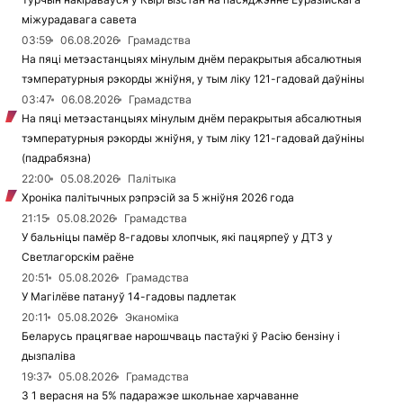
міжурадавага савета
03:59
06.08.2026
Грамадства
На пяці метэастанцыях мінулым днём перакрытыя абсалютныя
тэмпературныя рэкорды жніўня, у тым ліку 121-гадовай даўніны
03:47
06.08.2026
Грамадства
На пяці метэастанцыях мінулым днём перакрытыя абсалютныя
тэмпературныя рэкорды жніўня, у тым ліку 121-гадовай даўніны
(падрабязна)
22:00
05.08.2026
Палітыка
Хроніка палітычных рэпрэсій за 5 жніўня 2026 года
21:15
05.08.2026
Грамадства
У бальніцы памёр 8-гадовы хлопчык, які пацярпеў у ДТЗ у
Светлагорскім раёне
20:51
05.08.2026
Грамадства
У Магілёве патануў 14-гадовы падлетак
20:11
05.08.2026
Эканоміка
Беларусь працягвае нарошчваць пастаўкі ў Расію бензіну і
дызпаліва
19:37
05.08.2026
Грамадства
З 1 верасня на 5% падаражэе школьнае харчаванне