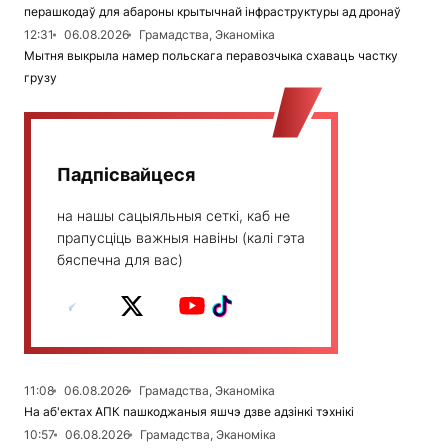
перашкодаў для абароны крытычнай інфраструктуры ад дронаў
12:31
06.08.2026
Грамадства, Эканоміка
Мытня выкрыла намер польскага перавозчыка схаваць частку
грузу
Падпісвайцеся
на нашы сацыяльныя сеткі, каб не
прапусціць важныя навіны (калі гэта
бяспечна для вас)
11:08
06.08.2026
Грамадства, Эканоміка
На аб'ектах АПК пашкоджаныя яшчэ дзве адзінкі тэхнікі
10:57
06.08.2026
Грамадства, Эканоміка