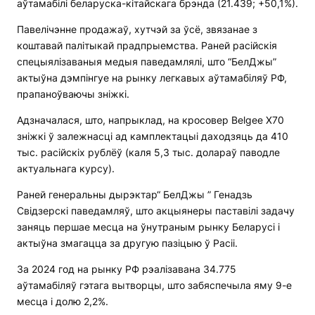
аўтамабілі беларуска-кітайскага брэнда (21.439; +50,1%).
Павелічэнне продажаў, хутчэй за ўсё, звязанае з
коштавай палітыкай прадпрыемства. Раней расійскія
спецыялізаваныя медыя паведамлялі, што “БелДжы”
актыўна дэмпінгуе на рынку легкавых аўтамабіляў РФ,
прапаноўваючы зніжкі.
Адзначалася, што, напрыклад, на кросовер Belgee X70
зніжкі ў залежнасці ад камплектацыі даходзяць да 410
тыс. расійскіх рублёў (каля 5,3 тыс. долараў паводле
актуальнага курсу).
Раней генеральны дырэктар“ БелДжы ” Генадзь
Свідзерскі паведамляў, што акцыянеры паставілі задачу
заняць першае месца на ўнутраным рынку Беларусі і
актыўна змагацца за другую пазіцыю ў Расіі.
За 2024 год на рынку РФ рэалізавана 34.775
аўтамабіляў гэтага вытворцы, што забяспечыла яму 9-е
месца і долю 2,2%.