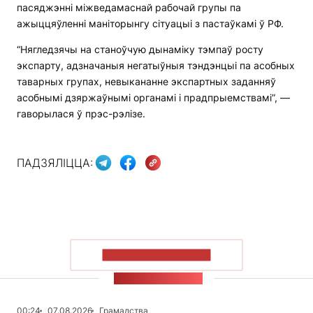
пасяджэнні міжведамаснай рабочай групы па
ажыццяўленні маніторынгу сітуацыі з пастаўкамі ў РФ.
“Нягледзячы на станоўчую дынаміку тэмпаў росту
экспарту, адзначаныя негатыўныя тэндэнцыі па асобных
таварных групах, невыкананне экспартных заданняў
асобнымі дзяржаўнымі органамі і прадпрыемствамі”, —
гаворылася ў прэс-рэлізе.
ПАДЗЯЛІЦЦА:
ПАКАЗАЦЬ БОЛЬШ
СТУЖКА НАВІН
00:24
07.08.2026
Грамадства