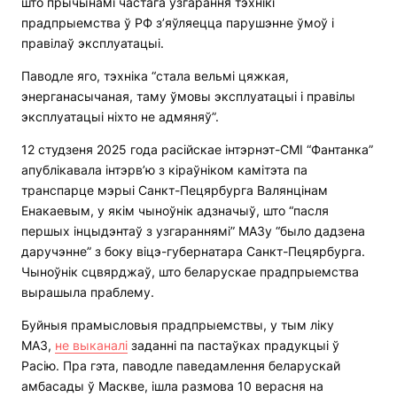
што прычынамі частага ўзгарання тэхнікі
прадпрыемства ў РФ з’яўляецца парушэнне ўмоў і
правілаў эксплуатацыі.
Паводле яго, тэхніка “стала вельмі цяжкая,
энерганасычаная, таму ўмовы эксплуатацыі і правілы
эксплуатацыі ніхто не адмяняў”.
12 студзеня 2025 года расійскае інтэрнэт-СМІ “Фантанка”
апублікавала інтэрв’ю з кіраўніком камітэта па
транспарце мэрыі Санкт-Пецярбурга Валянцінам
Енакаевым, у якім чыноўнік адзначыў, што “пасля
першых інцыдэнтаў з узгараннямі” МАЗу “было дадзена
даручэнне” з боку віцэ-губернатара Санкт-Пецярбурга.
Чыноўнік сцвярджаў, што беларускае прадпрыемства
вырашыла праблему.
Буйныя прамысловыя прадпрыемствы, у тым ліку
МАЗ,
не выканалі
заданні па пастаўках прадукцыі ў
Расію. Пра гэта, паводле паведамлення беларускай
амбасады ў Маскве, ішла размова 10 верасня на