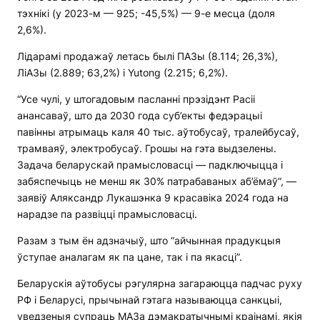
тэхнікі (у 2023-м — 925; -45,5%) — 9-е месца (доля
2,6%).
Лідарамі продажаў летась былі ПАЗы (8.114; 26,3%),
ЛіАЗы (2.889; 63,2%) і Yutong (2.215; 6,2%).
“Усе чулі, у штогадовым пасланні прэзідэнт Расіі
анансаваў, што да 2030 года суб’екты федэрацыі
павінны атрымаць каля 40 тыс. аўтобусаў, тралейбусаў,
трамваяў, электробусаў. Грошы на гэта выдзелены.
Задача беларускай прамысловасці — падключыцца і
забяспечыць не менш як 30% патрабаваных аб’ёмаў”, —
заявіў Аляксандр Лукашэнка 9 красавіка 2024 года на
нарадзе па развіцці прамысловасці.
Разам з тым ён адзначыў, што “айчынная прадукцыя
ўступае аналагам як па цане, так і па якасці”.
Беларускія аўтобусы рэгулярна загараюцца падчас руху
РФ і Беларусі, прычынай гэтага называюцца санкцыі,
уведзеныя супраць МАЗа дэмакратычнымі краінамі, якія