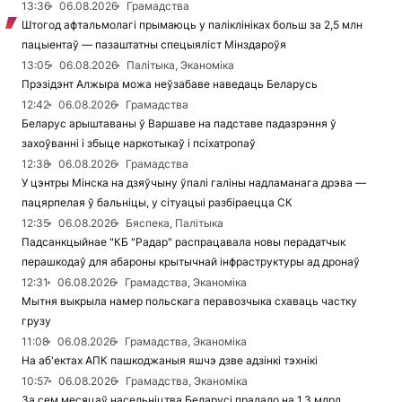
13:36
06.08.2026
Грамадства
Штогод афтальмолагі прымаюць у паліклініках больш за 2,5 млн
пацыентаў — пазаштатны спецыяліст Мінздароўя
13:05
06.08.2026
Палітыка, Эканоміка
Прэзідэнт Алжыра можа неўзабаве наведаць Беларусь
12:42
06.08.2026
Грамадства
Беларус арыштаваны ў Варшаве на падставе падазрэння ў
захоўванні і збыце наркотыкаў і псіхатропаў
12:38
06.08.2026
Грамадства
У цэнтры Мінска на дзяўчыну ўпалі галіны надламанага дрэва —
пацярпелая ў бальніцы, у сітуацыі разбіраецца СК
12:35
06.08.2026
Бяспека, Палітыка
Падсанкцыйнае "КБ "Радар" распрацавала новы перадатчык
перашкодаў для абароны крытычнай інфраструктуры ад дронаў
12:31
06.08.2026
Грамадства, Эканоміка
Мытня выкрыла намер польскага перавозчыка схаваць частку
грузу
11:08
06.08.2026
Грамадства, Эканоміка
На аб'ектах АПК пашкоджаныя яшчэ дзве адзінкі тэхнікі
10:57
06.08.2026
Грамадства, Эканоміка
За сем месяцаў насельніцтва Беларусі прадало на 1,3 млрд