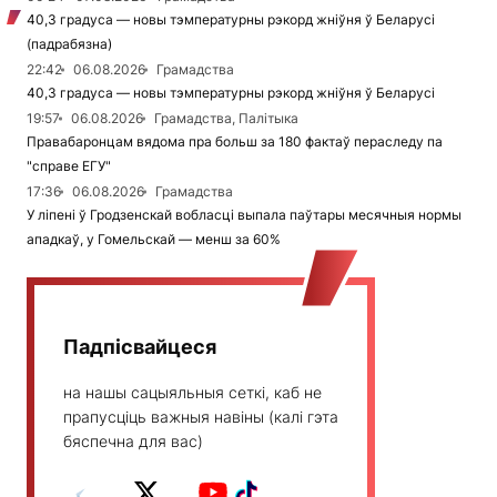
40,3 градуса — новы тэмпературны рэкорд жніўня ў Беларусі
(падрабязна)
22:42
06.08.2026
Грамадства
40,3 градуса — новы тэмпературны рэкорд жніўня ў Беларусі
19:57
06.08.2026
Грамадства, Палітыка
Правабаронцам вядома пра больш за 180 фактаў пераследу па
"справе ЕГУ"
17:36
06.08.2026
Грамадства
У ліпені ў Гродзенскай вобласці выпала паўтары месячныя нормы
ападкаў, у Гомельскай — менш за 60%
Падпісвайцеся
на нашы сацыяльныя сеткі, каб не
прапусціць важныя навіны (калі гэта
бяспечна для вас)