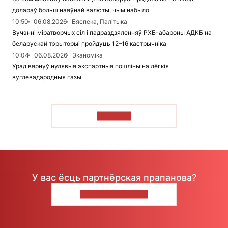
долараў больш наяўнай валюты, чым набыло
10:50
06.08.2026
Бяспека, Палітыка
Вучэнні міратворчых сіл і падраздзяленняў РХБ-абароны АДКБ на
беларускай тэрыторыі пройдуць 12–16 кастрычніка
10:04
06.08.2026
Эканоміка
Урад вярнуў нулявыя экспартныя пошліны на лёгкія
вуглевадародныя газы
ЧЫТАЦЬ
У вас ёсць партнёрская прапанова?
НАПІШЫЦЕ НАМ