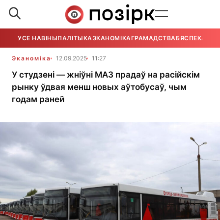
УСЕ НАВІНЫ
ПАЛІТЫКА
ЭКАНОМІКА
ГРАМАДСТВА
БЯСПЕКА
УСЕ
Эканоміка
12.09.2025
11:27
У студзені — жніўні МАЗ прадаў на расійскім
рынку ўдвая менш новых аўтобусаў, чым
годам раней