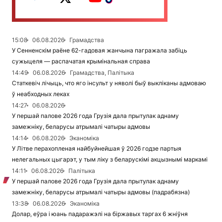
15:08
06.08.2026
Грамадства
У Сенненскім раёне 62-гадовая жанчына пагражала забіць
сужыцеля — распачатая крымінальная справа
14:49
06.08.2026
Грамадства, Палітыка
Статкевіч лічыць, что яго інсульт у няволі быў выкліканы адмоваю
ў неабходных леках
14:27
06.08.2026
У першай палове 2026 года Грузія дала прытулак аднаму
замежніку, беларусы атрымалі чатыры адмовы
14:14
06.08.2026
Эканоміка
У Літве перахопленая найбуйнейшая ў 2026 годзе партыя
нелегальных цыгарэт, у тым ліку з беларускімі акцызнымі маркамі
14:11
06.08.2026
Палітыка
У першай палове 2026 года Грузія дала прытулак аднаму
замежніку, беларусы атрымалі чатыры адмовы (падрабязна)
13:38
06.08.2026
Эканоміка
Долар, еўра і юань падаражэлі на біржавых таргах 6 жніўня