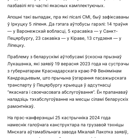
пазбавілі яго часткі якасных камплектуючых.
Апошні такі выпадак, пра які пісалі СМІ, быў зафіксаваны
ў Іркуцку 5 ліпеня. Да гэтага аўтобусы гарэлі: 14 траўня
— у Варонежскай вобласці, 5 красавіка — у Санкт-
Пецярбургу, 23 сакавіка — у Кіраве, 13 студзеня — у
Ліпецку.
Праблему з беларускімі аўтобусамі ўскосна прызнаў
Лукашэнка, які заявіў 19 верасня 2023 года на сустрэчы
з губернатарам Краснадарскага краю РФ Веніямінам
Кандрацьевым, што прычына ўзгарання пасажырскага
транспарту ў Пецярбургу крыецца ў адсутнасці
“якаснага і своечасовага абслугоўвання”. Ён прапанаваў
наладзіць тэхабслугоўванне на месцы сіламі беларускіх
рамонтнікаў.
На прэс-канферэнцыі 25 кастрычніка 2024 года
намеснік галоўнага канструктара па грузавой тэхніцы
Мінскага аўтамабільнага завода Мікалай Лакотка заявіў,