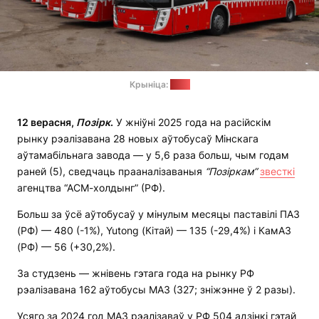
Крыніца:
МАЗ
12 верасня,
Позірк
.
У жніўні 2025 года на расійскім
рынку рэалізавана 28 новых аўтобусаў Мінскага
аўтамабільнага завода — у 5,6 раза больш, чым годам
раней (5), сведчаць прааналізаваныя
“Позіркам”
звесткі
агенцтва “АСМ-холдынг” (РФ).
Больш за ўсё аўтобусаў у мінулым месяцы паставілі ПАЗ
(РФ) — 480 (-1%), Yutong (Кітай) — 135 (-29,4%) і КамАЗ
(РФ) — 56 (+30,2%).
За студзень — жнівень гэтага года на рынку РФ
рэалізавана 162 аўтобусы МАЗ (327; зніжэнне ў 2 разы).
Усяго за 2024 год МАЗ рэалізаваў у РФ 504 адзінкі гэтай