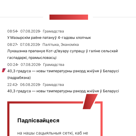
СТУЖКА НАВІН
08:54
07.08.2026
Грамадства
У Мазырскім раёне патануў 4-гадовы хлопчык
08:27
07.08.2026
Палітыка, Эканоміка
Лукашэнка прапануе Кот-д'Івуару супрацу ў галіне сельскай
гаспадаркі, прамысловасці
00:24
07.08.2026
Грамадства
40,3 градуса — новы тэмпературны рэкорд жніўня ў Беларусі
(падрабязна)
22:42
06.08.2026
Грамадства
40,3 градуса — новы тэмпературны рэкорд жніўня ў Беларусі
Падпісвайцеся
на нашы сацыяльныя сеткі, каб не