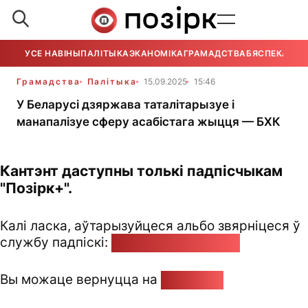
УСЕ НАВІНЫ
ПАЛІТЫКА
ЭКАНОМІКА
ГРАМАДСТВА
БЯСПЕКА
УСЕ
Грамадства
Палітыка
15.09.2025
15:46
У Беларусі дзяржава таталітарызуе і
манапалізуе сферу асабістага жыцця — БХК
Кантэнт даступны толькі падпісчыкам
"Позірк+".
Калі ласка, аўтарызуйцеся альбо звярніцеся ў
службу падпіскі:
pozirk@pozirk.online
Вы можаце вернуцца на
Галоўную