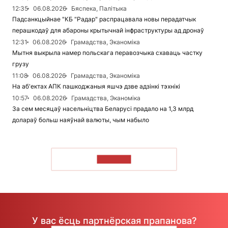
12:35
06.08.2026
Бяспека, Палітыка
Падсанкцыйнае "КБ "Радар" распрацавала новы перадатчык
перашкодаў для абароны крытычнай інфраструктуры ад дронаў
12:31
06.08.2026
Грамадства, Эканоміка
Мытня выкрыла намер польскага перавозчыка схаваць частку
грузу
11:08
06.08.2026
Грамадства, Эканоміка
На аб'ектах АПК пашкоджаныя яшчэ дзве адзінкі тэхнікі
10:57
06.08.2026
Грамадства, Эканоміка
За сем месяцаў насельніцтва Беларусі прадало на 1,3 млрд
долараў больш наяўнай валюты, чым набыло
ЧЫТАЦЬ
У вас ёсць партнёрская прапанова?