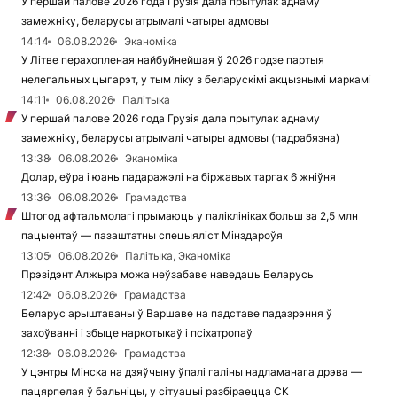
У першай палове 2026 года Грузія дала прытулак аднаму
замежніку, беларусы атрымалі чатыры адмовы
14:14
06.08.2026
Эканоміка
У Літве перахопленая найбуйнейшая ў 2026 годзе партыя
нелегальных цыгарэт, у тым ліку з беларускімі акцызнымі маркамі
14:11
06.08.2026
Палітыка
У першай палове 2026 года Грузія дала прытулак аднаму
замежніку, беларусы атрымалі чатыры адмовы (падрабязна)
13:38
06.08.2026
Эканоміка
Долар, еўра і юань падаражэлі на біржавых таргах 6 жніўня
13:36
06.08.2026
Грамадства
Штогод афтальмолагі прымаюць у паліклініках больш за 2,5 млн
пацыентаў — пазаштатны спецыяліст Мінздароўя
13:05
06.08.2026
Палітыка, Эканоміка
Прэзідэнт Алжыра можа неўзабаве наведаць Беларусь
12:42
06.08.2026
Грамадства
Беларус арыштаваны ў Варшаве на падставе падазрэння ў
захоўванні і збыце наркотыкаў і псіхатропаў
12:38
06.08.2026
Грамадства
У цэнтры Мінска на дзяўчыну ўпалі галіны надламанага дрэва —
пацярпелая ў бальніцы, у сітуацыі разбіраецца СК