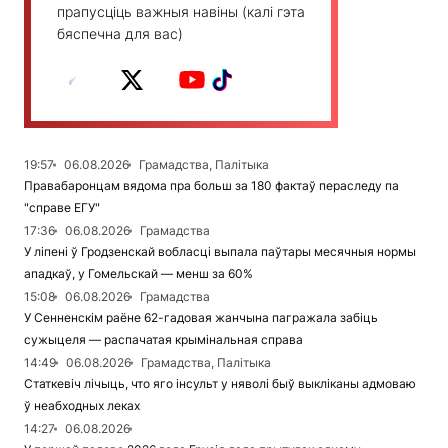
прапусціць важныя навіны (калі гэта
бяспечна для вас)
19:57
06.08.2026
Грамадства, Палітыка
Правабаронцам вядома пра больш за 180 фактаў пераследу па
"справе ЕГУ"
17:36
06.08.2026
Грамадства
У ліпені ў Гродзенскай вобласці выпала паўтары месячныя нормы
ападкаў, у Гомельскай — менш за 60%
15:08
06.08.2026
Грамадства
У Сенненскім раёне 62-гадовая жанчына пагражала забіць
сужыцеля — распачатая крымінальная справа
14:49
06.08.2026
Грамадства, Палітыка
Статкевіч лічыць, что яго інсульт у няволі быў выкліканы адмоваю
ў неабходных леках
14:27
06.08.2026