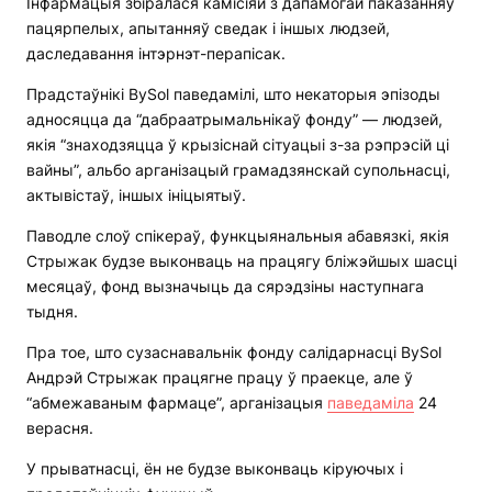
Інфармацыя збіралася камісіяй з дапамогай паказанняў
пацярпелых, апытанняў сведак і іншых людзей,
даследавання інтэрнэт-перапісак.
Прадстаўнікі BySol паведамілі, што некаторыя эпізоды
адносяцца да “дабраатрымальнікаў фонду” — людзей,
якія “знаходзяцца ў крызіснай сітуацыі з-за рэпрэсій ці
вайны”, альбо арганізацый грамадзянскай супольнасці,
актывістаў, іншых ініцыятыў.
Паводле слоў спікераў, функцыянальныя абавязкі, якія
Стрыжак будзе выконваць на працягу бліжэйшых шасці
месяцаў, фонд вызначыць да сярэдзіны наступнага
тыдня.
Пра тое, што сузаснавальнік фонду салідарнасці BySol
Андрэй Стрыжак працягне працу ў праекце, але ў
“абмежаваным фармаце”, арганізацыя
паведаміла
24
верасня.
У прыватнасці, ён не будзе выконваць кіруючых і