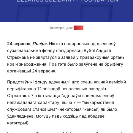
Ілюстрацыя:
BySol
24 верасня,
Позірк
.
Ніхто з пацярпелых ад дзеянняў
сузаснавальніка фонду салідарнасці BySol Андрэя
Стрыжака не звяртаўся з заявай у праваахоўныя органы
краін знаходжання. Пра гэта было заяўлена на брыфінгу
арганізацыі 24 верасня.
Прадстаўнікі фонду адзначылі, што спецыяльнай камісіяй
верыфікавана 12 эпізодаў неналежных паводзін
Стрыжака. 7 з іх тычацца “адпраўкі паведамленняў
непажаданага характару, яшчэ 7 — “выкарыстання
службовага становішча” (некаторыя “кейсы”, як было
ўдакладнена, могуць падыходзіць пад абедзве
катэгорыі).