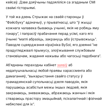
кейсаў. Дзве дзяўчыны падзяліліся са згаданым СМІ
сваімі гісторыямі.
У той жа дзень Стрыжак на сваёй старонцы ў
“Фэйсбуку” адзначыў, у прыватнасці, што “ў жыцці
кожнага чалавека бываюць учынкі, якія не робяць яму
гонару”, і папрасіў прабачэння перад усімі, каго яго
ўчынкі “маглі абразіць, закрануць або ўстрывожыць”.
Паводле сцвярджэння кіраўніка BySol, яго дзеянні “не
прадугледжвалі прымусу, злоўжывання службовым
становішчам, жадання нажывы або чагосьці падобнага”.
Аб’яднаны пераходны кабінет
заявіў
аб
недапушчальнасці любой праявы харассмента або
дамаганняў, “выкарыстання свайго статусу ў
грамадзянскай супольнасці дзеля паводзін, якія
парушаюць асабістыя межы іншых людзей, якія
закранаюць, зневажаюць, абражаюць жанчын і якія
ствараюць прастору эмацыйнай, псіхалагічнай і фізічнай
небяспекі для іх”.