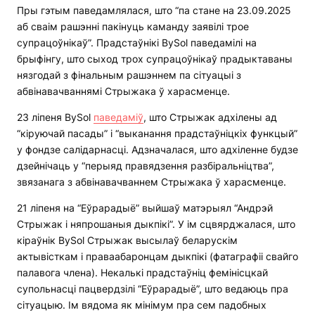
Пры гэтым паведамлялася, што “па стане на 23.09.2025
аб сваім рашэнні пакінуць каманду заявілі трое
супрацоўнікаў”. Прадстаўнікі BySol паведамілі на
брыфінгу, што сыход трох супрацоўнікаў прадыктаваны
нязгодай з фінальным рашэннем па сітуацыі з
абвінавачваннямі Стрыжака ў харасменце.
23 ліпеня BySol
паведаміў
, што Стрыжак адхілены ад
“кіруючай пасады” і “выканання прадстаўніцкіх функцый”
у фондзе салідарнасці. Адзначалася, што адхіленне будзе
дзейнічаць у “перыяд правядзення разбіральніцтва”,
звязанага з абвінавачваннем Стрыжака ў харасменце.
21 ліпеня на “Еўрарадыё” выйшаў матэрыял “Андрэй
Стрыжак і няпрошаныя дыкпікі”. У ім сцвярджалася, што
кіраўнік BySol Стрыжак высылаў беларускім
актывісткам і праваабаронцам дыкпікі (фатаграфіі свайго
палавога члена). Некалькі прадстаўніц фемінісцкай
супольнасці пацвердзілі “Еўрарадыё”, што ведаюць пра
сітуацыю. Ім вядома як мінімум пра сем падобных