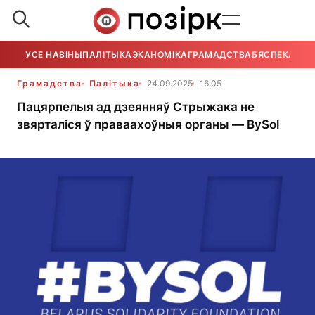
УСЕ НАВІНЫ
ПАЛІТЫКА
ЭКАНОМІКА
ГРАМАДСТВА
БЯСПЕКА
УСЕ
Грамадства
Палітыка
24.09.2025
16:05
Пацярпелыя ад дзеянняў Стрыжака не
звярталіся ў праваахоўныя органы — BySol