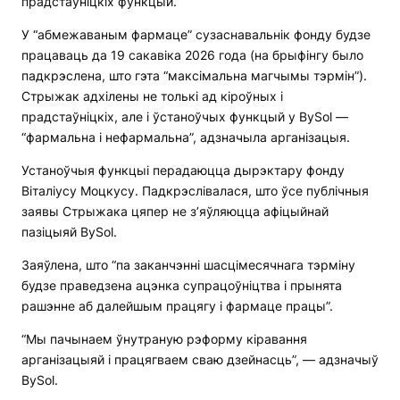
прадстаўніцкіх функцый.
У “абмежаваным фармаце” сузаснавальнік фонду будзе
працаваць да 19 сакавіка 2026 года (на брыфінгу было
падкрэслена, што гэта “максімальна магчымы тэрмін”).
Стрыжак адхілены не толькі ад кіроўных і
прадстаўніцкіх, але і ўстаноўчых функцый у BySol —
“фармальна і нефармальна”, адзначыла арганізацыя.
Устаноўчыя функцыі перадаюцца дырэктару фонду
Віталіусу Моцкусу. Падкрэслівалася, што ўсе публічныя
заявы Стрыжака цяпер не з’яўляюцца афіцыйнай
пазіцыяй BySol.
Заяўлена, што “па заканчэнні шасцімесячнага тэрміну
будзе праведзена ацэнка супрацоўніцтва і прынята
рашэнне аб далейшым працягу і фармаце працы”.
“Мы пачынаем ўнутраную рэформу кіравання
арганізацыяй і працягваем сваю дзейнасць”, — адзначыў
BySol.