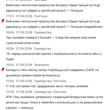
Вайскова-палітычнае кіраўніцтва Беларусі будзе прыцягнута да
адказнасці за саўдзел у расійскай агрэсіі — Латушка
17:07
07.08.2026
Палітыка
Вайскова-палітычнае кіраўніцтва Беларусі будзе прыцягнута да
адказнасці за саўдзел у расійскай агрэсіі — Латушка (падрабязна)
16:43
07.08.2026
Грамадства
Тры чалавекі памерлі ў Быхаве — следства мяркуе атручэнне
сурагатным алкаголем
16:26
07.08.2026
Грамадства
14-гадовы школьнік абстраляў з пнеўматычнага пісталета кіёск у
Лідзе
16:02
07.08.2026
Эканоміка
Беларусь пяты месяц запар з'яўляецца аўтсайдарам у ЕАЭС па
дынаміцы прамысловай вытворчасці
15:53
07.08.2026
Грамадства, Палітыка
У "спіс экстрэмістаў" дададзеныя яшчэ чатыры чалавекі
15:34
07.08.2026
Грамадства, Палітыка
АПК: Пры захаванні цяперашніх тэндэнцый беларуская мова хутка
можа застацца толькі ў невялікіх супольнасцях, а на дзяржаўным
узроўні — знікнуць