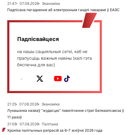
21:47
07.08.2026
Эканоміка
Падпісана пагадненне аб электронным гандлі таварамі ў ЕАЭС
Падпісвайцеся
на нашы сацыяльныя сеткі, каб не
прапусціць важныя навіны (калі гэта
бяспечна для вас)
21:25
07.08.2026
Эканоміка
Лукашэнка назваў “жудасцю” павелічэнне страт Белкаапсаюза ў
11 разоў
21:08
07.08.2026
Палітыка
Хроніка палітычных рэпрэсій за 6–7 жніўня 2026 года