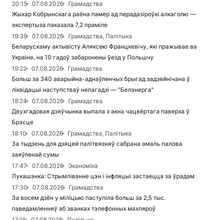
20:15
07.08.2026
Грамадства
Жыхар Кобрынскага раёна памёр ад перадазіроўкі алкаголю —
экспертыза паказала 7,2 праміле
19:39
07.08.2026
Грамадства, Палітыка
Беларускаму актывісту Аляксею Францкевічу, які пражывае ва
Украіне, на 10 гадоў забаронены ўезд у Польшчу
19:22
07.08.2026
Грамадства
Больш за 340 аварыйна-аднаўленчых брыгад задзейнічана ў
ліквідацыі наступстваў непагадзі — "Белэнерга"
18:24
07.08.2026
Грамадства
Двухгадовая дзяўчынка выпала з акна чацвёртага паверха ў
Брэсце
18:10
07.08.2026
Грамадства, Палітыка
За тыдзень для дзяцей палітвязняў сабрана амаль палова
заяўленай сумы
17:47
07.08.2026
Эканоміка
Лукашэнка: Стрымліванне цэн і інфляцыі застаецца за ўрадам
17:30
07.08.2026
Грамадства
За восем дзён у міліцыю паступіла больш за 2,5 тыс.
паведамленняў аб званках тэлефонных махляроў
17:15
07.08.2026
Палітыка