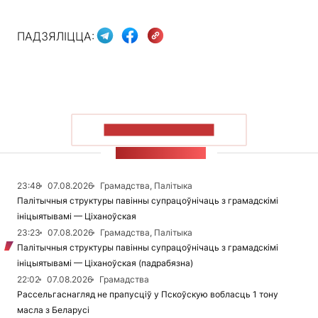
ПАДЗЯЛІЦЦА:
ПАКАЗАЦЬ БОЛЬШ
СТУЖКА НАВІН
23:48
07.08.2026
Грамадства, Палітыка
Палітычныя структуры павінны супрацоўнічаць з грамадскімі
ініцыятывамі — Ціханоўская
23:23
07.08.2026
Грамадства, Палітыка
Палітычныя структуры павінны супрацоўнічаць з грамадскімі
ініцыятывамі — Ціханоўская (падрабязна)
22:02
07.08.2026
Грамадства
Рассельгаснагляд не прапусціў у Пскоўскую вобласць 1 тону
масла з Беларусі