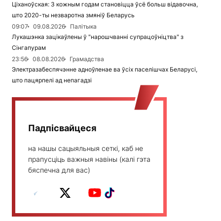
Ціханоўская: З кожным годам становіцца ўсё больш відавочна,
што 2020-ты незваротна змяніў Беларусь
09:07
09.08.2026
Палітыка
Лукашэнка зацікаўлены ў "нарошчванні супрацоўніцтва" з
Сінгапурам
23:56
08.08.2026
Грамадства
Электразабеспячэнне адноўленае ва ўсіх паселішчах Беларусі,
што пацярпелі ад непагадзі
Падпісвайцеся
на нашы сацыяльныя сеткі, каб не
прапусціць важныя навіны (калі гэта
бяспечна для вас)