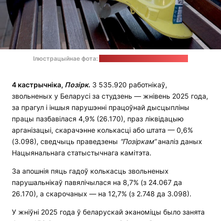
Ілюстрацыйнае фота:
multifacetedgirl / pixabay.com
4 кастрычніка,
Позірк
.
З 535.920 работнікаў,
звольненых у Беларусі за студзень — жнівень 2025 года,
за прагул і іншыя парушэнні працоўнай дысцыпліны
працы пазбавілася 4,9% (26.170), праз ліквідацыю
арганізацыі, скарачэнне колькасці або штата — 0,6%
(3.098), сведчыць праведзены
“Позіркам”
аналіз даных
Нацыянальнага статыстычнага камітэта.
За апошнія пяць гадоў колькасць звольненых
парушальнікаў павялічылася на 8,7% (з 24.067 да
26.170), а скарочаных — на 12,7% (з 2.748 да 3.098).
У жніўні 2025 года ў беларускай эканоміцы было занята