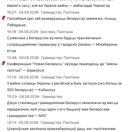
мірнага часу, але ва Украіне вайна — амбасадар Чарнагор
16:27
08.08.2026
Грамадства, Палітыка
Патрэбныя ідэі, каб разварушыць беларусаў замежжа, лічыць
Лябедзька
16:18
08.08.2026
Бяспека, Палітыка
Сумесныя з Беларуссю вучэнні будуць прысвечаныя
супрацьдзеянню тэрарызму ў гарадскіх ўмовах — Мінабароны
Кітая
15:46
08.08.2026
Грамадства, Палітыка
Канферэнцыя "Новая Беларусь" заўжды прыводзіць да "змены
палітык" — Баркоўскі
15:13
08.08.2026
Грамадства, Палітыка
У вайне супраць Украіны з расійскага боку загінула ўжо больш за
500 беларусаў — Кабанчук
15:03
08.08.2026
Грамадства
Дзіця становіцца грамадзянінам Беларусі незалежна ад месца
нараджэння, калі хоць адзін з яго бацькоў мае беларускае
грамадзянства — МУС
14:11
08.08.2026
Грамадства, Палітыка
Ціханоўская заклікала праваабаронцаў даць экс-палітвязням