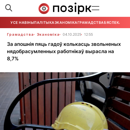
УСЕ НАВІНЫ
ПАЛІТЫКА
ЭКАНОМІКА
ГРАМАДСТВА
БЯСПЕКА
УСЕ
Грамадства
Эканоміка
04.10.2025
12:55
За апошнія пяць гадоў колькасць звольненых
нядобрасумленных работнікаў вырасла на
8,7%