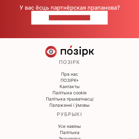
У вас ёсць партнёрская прапанова?
НАПІШЫЦЕ НАМ
ПОЗІРК
Пра нас
ПОЗІРК+
Кантакты
Палітыка cookie
Палітыка прыватнасці
Палажэнні і ўмовы
РУБРЫКІ
Усе навіны
Палітыка
Эканоміка