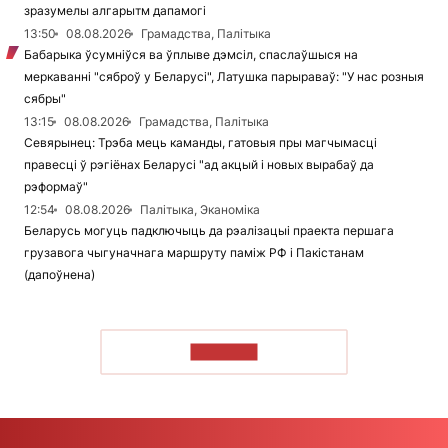
зразумелы алгарытм дапамогі
13:50
08.08.2026
Грамадства, Палітыка
Бабарыка ўсумніўся ва ўплыве дэмсіл, спаслаўшыся на
меркаванні "сяброў у Беларусі", Латушка парыраваў: "У нас розныя
сябры"
13:15
08.08.2026
Грамадства, Палітыка
Севярынец: Трэба мець каманды, гатовыя пры магчымасці
правесці ў рэгіёнах Беларусі "ад акцый і новых вырабаў да
рэформаў"
12:54
08.08.2026
Палітыка, Эканоміка
Беларусь могуць падключыць да рэалізацыі праекта першага
грузавога чыгуначнага маршруту паміж РФ і Пакістанам
(дапоўнена)
ЧЫТАЦЬ