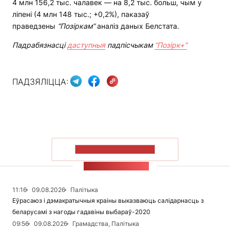
4 млн 156,2 тыс. чалавек — на 8,2 тыс. больш, чым у
ліпені (4 млн 148 тыс.; +0,2%), паказаў
праведзены
“Позіркам”
аналіз даных Белстата.
Падрабязнасці
даступныя
падпісчыкам
“Позірк+”
ПАДЗЯЛІЦЦА:
ПАКАЗАЦЬ БОЛЬШ
СТУЖКА НАВІН
11:16
09.08.2026
Палітыка
Еўрасаюз і дэмакратычныя краіны выказваюць салідарнасць з
беларусамі з нагоды гадавіны выбараў-2020
09:56
09.08.2026
Грамадства, Палітыка