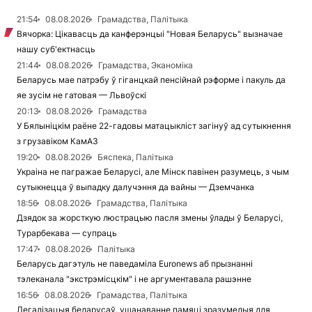
21:54
08.08.2026
Грамадства, Палітыка
Вячорка: Цікавасць да канферэнцыі "Новая Беларусь" вызначае
нашу суб'ектнасць
21:44
08.08.2026
Грамадства, Эканоміка
Беларусь мае патрэбу ў гіганцкай пенсійнай рэформе і пакуль да
яе зусім не гатовая — Львоўскі
20:13
08.08.2026
Грамадства
У Бялыніцкім раёне 22-гадовы матацыкліст загінуў ад сутыкнення
з грузавіком КамАЗ
19:20
08.08.2026
Бяспека, Палітыка
Украіна не пагражае Беларусі, але Мінск павінен разумець, з чым
сутыкнецца ў выпадку далучэння да вайны — Дземчанка
18:56
08.08.2026
Грамадства, Палітыка
Дзядок за жорсткую люстрацыю пасля змены ўлады ў Беларусі,
Турарбекава — супраць
17:47
08.08.2026
Палітыка
Беларусь дагэтуль не паведаміла Euronews аб прызнанні
тэлеканала "экстрэмісцкім" і не аргументавала рашэнне
16:56
08.08.2026
Грамадства, Палітыка
Легалізацыя беларусаў, ушанаванне памяці зразумелыя для