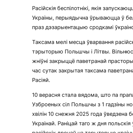
Расійскія беспілотнікі, якія запускаю
Украіны, перыядычна ўрываюцца ў бе
праз дэзарыентацыю сродкамі ўкраін
Таксама мелі месца ўварвання расійск
тэрыторыю Польшчы і Літвы. Вільнюс 
жніўні закрыццё паветранай прасторы
час сутак закрытая таксама паветрана
Расіяй.
10 верасня стала вядома, што па пра
Узброеных сіл Польшчы з 1 гадзіны ноч
хвілін 10 снежня 2025 года ўведзена
Украінай. Раніцай таго ж дня польскі
расійскіх дронаў на тэрыторыю краі