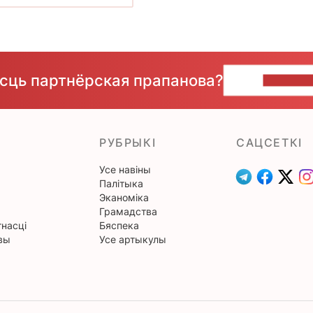
ёсць партнёрская прапанова?
НАПІШЫ
РУБРЫКІ
САЦСЕТКІ
Усе навіны
Палітыка
Эканоміка
Грамадства
насці
Бяспека
вы
Усе артыкулы