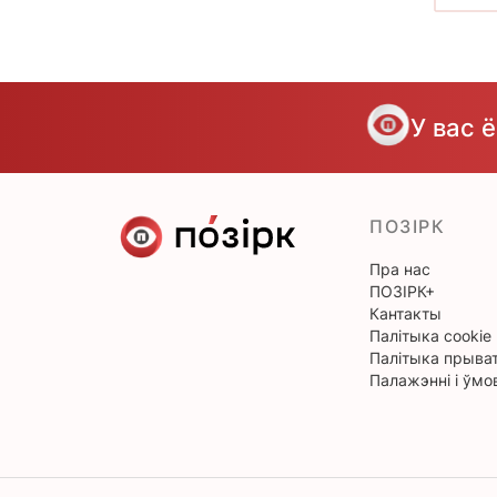
У вас 
ПОЗІРК
Пра нас
ПОЗІРК+
Кантакты
Палітыка cookie
Палітыка прыват
Палажэнні і ўмо