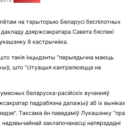
 фота:
Мінабароны
алётам на тэрыторыю Беларусі беспілотных
м дакладу дзяржсакратара Савета бяспекі
укашэнку 8 кастрычніка.
што такія інцыдэнты “перыядычна маюць
ажыў, што “сітуацыя кантралюецца на
 сумесных беларуска-расійскіх вучэнняў
ржсакратар падрабязна далажыў аб іх выніках
ведзе”. Таксама ён паведаміў Лукашэнку “пра
х надзвычайнай заклапочанасці напярэдадні