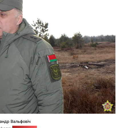
андр Вальфовіч