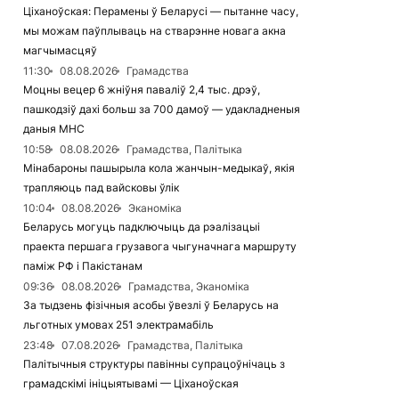
Ціханоўская: Перамены ў Беларусі — пытанне часу,
мы можам паўплываць на стварэнне новага акна
магчымасцяў
11:30
08.08.2026
Грамадства
Моцны вецер 6 жніўня паваліў 2,4 тыс. дрэў,
пашкодзіў дахі больш за 700 дамоў — удакладненыя
даныя МНС
10:58
08.08.2026
Грамадства, Палітыка
Мінабароны пашырыла кола жанчын-медыкаў, якія
трапляюць пад вайсковы ўлік
10:04
08.08.2026
Эканоміка
Беларусь могуць падключыць да рэалізацыі
праекта першага грузавога чыгуначнага маршруту
паміж РФ і Пакістанам
09:36
08.08.2026
Грамадства, Эканоміка
За тыдзень фізічныя асобы ўвезлі ў Беларусь на
льготных умовах 251 электрамабіль
23:48
07.08.2026
Грамадства, Палітыка
Палітычныя структуры павінны супрацоўнічаць з
грамадскімі ініцыятывамі — Ціханоўская