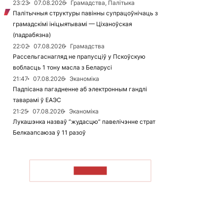
23:23
07.08.2026
Грамадства, Палітыка
Палітычныя структуры павінны супрацоўнічаць з
грамадскімі ініцыятывамі — Ціханоўская
(падрабязна)
22:02
07.08.2026
Грамадства
Рассельгаснагляд не прапусціў у Пскоўскую
вобласць 1 тону масла з Беларусі
21:47
07.08.2026
Эканоміка
Падпісана пагадненне аб электронным гандлі
таварамі ў ЕАЭС
21:25
07.08.2026
Эканоміка
Лукашэнка назваў “жудасцю” павелічэнне страт
Белкаапсаюза ў 11 разоў
ЧЫТАЦЬ