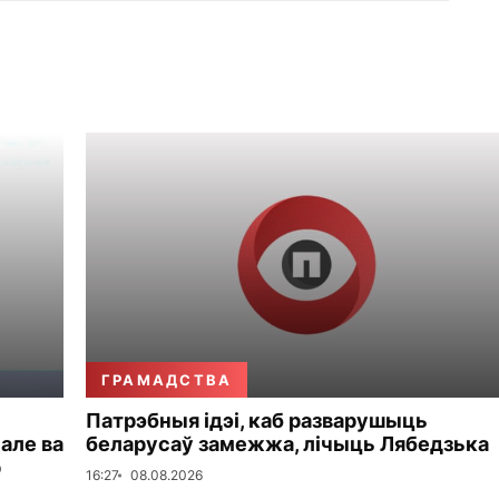
ГРАМАДСТВА
Патрэбныя ідэі, каб разварушыць
 але ва
беларусаў замежжа, лічыць Лябедзька
р
16:27
08.08.2026