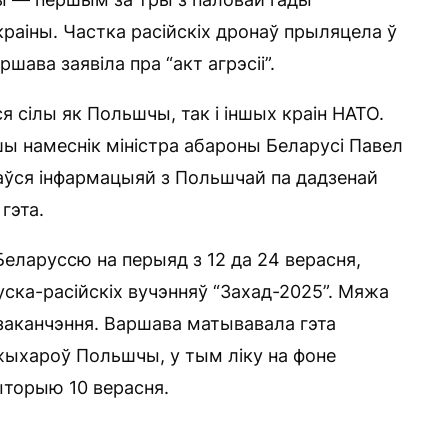
краіны. Частка расійскіх дронаў прыляцела ў
ава заявіла пра “акт агрэсіі”.
я сілы як Польшчы, так і іншых краін НАТО.
ы намеснік міністра абароны Беларусі Павел
аўся інфармацыяй з Польшчай па дадзенай
гэта.
еларуссю на перыяд з 12 да 24 верасня,
ска-расійскіх вучэнняў “Захад-2025”. Мяжа
 заканчэння. Варшава матывавала гэта
ыхароў Польшчы, у тым ліку на фоне
ыторыю 10 верасня.