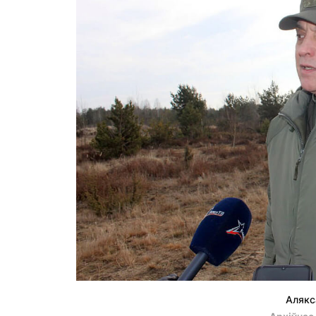
Алякс