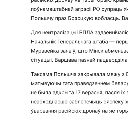
поўнамаштабнай агрэсіі РФ супраць У
Польшчу праз Брэсцкую вобласць. Варш
Для нейтралізацыі БПЛА задзейнічаліс
Начальнік Генеральнага штаба — перш
Муравейка заявіў, што Мінск абменьв
сітуацыі. Варшава пазней пацвердзіла 
Таксама Польшча закрывала мяжу з Б
матывуючы гэта правядзеннем белару
не была адкрыта 17 верасня, пасля іх
неабходнасцю забяспечыць бяспеку ж
ўварвання расійскіх дронаў на яе тэр