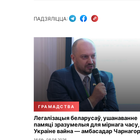
ПАДЗЯЛІЦЦА:
ГРАМАДСТВА
Легалізацыя беларусаў, ушанаванне
памяці зразумелыя для мірнага часу,
Украіне вайна — амбасадар Чарнаго
16:56
08.08.2026