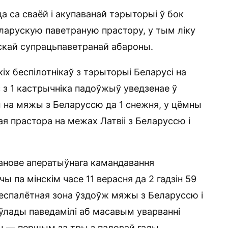
цца са сваёй і акупаванай тэрыторыі ў бок
ларускую паветраную прастору, у тым ліку
скай супрацьпаветранай абароны.
іх беспілотнікаў з тэрыторыі Беларусі на
з 1 кастрычніка падоўжыў уведзенае ў
 на мяжы з Беларуссю да 1 снежня, у цёмны
я прастора на межах Латвіі з Беларуссю і
панове аператыўнага камандавання
ы па мінскім часе 11 верасня да 2 гадзін 59
 беспалётная зона ўздоўж мяжы з Беларуссю і
я ўлады паведамілі аб масавым уварванні
ны — першым за тры з паловай гады