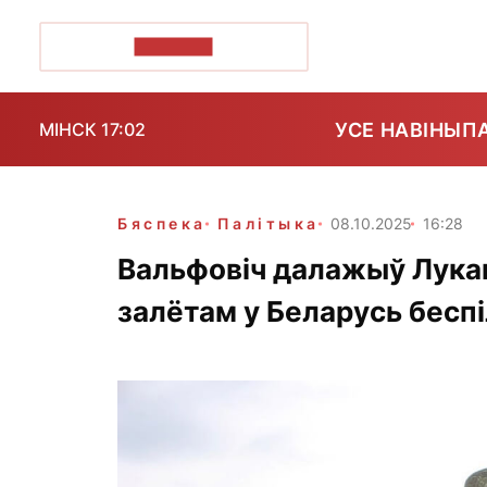
ПОЗІРК+
УСЕ НАВІНЫ
П
МІНСК 17:02
Бяспека
Палітыка
08.10.2025
16:28
Вальфовіч далажыў Лукаш
залётам у Беларусь беспі