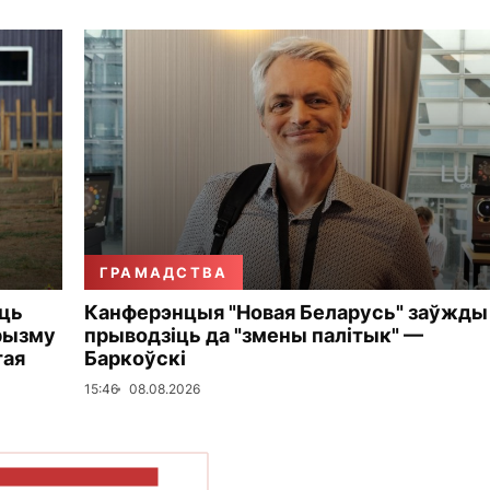
ГРАМАДСТВА
уць
Канферэнцыя "Новая Беларусь" заўжды
рызму
прыводзіць да "змены палітык" —
тая
Баркоўскі
15:46
08.08.2026
ПАКАЗАЦЬ БОЛЬШ