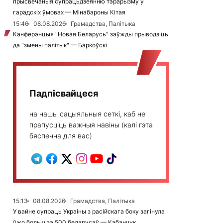
прысвечаныя супрацьдзеянню тэрарызму ў
гарадскіх ўмовах — Мінабароны Кітая
15:46
08.08.2026
Грамадства, Палітыка
Канферэнцыя "Новая Беларусь" заўжды прыводзіць
да "змены палітык" — Баркоўскі
Падпісвайцеся
на нашы сацыяльныя сеткі, каб не
прапусціць важныя навіны (калі гэта
бяспечна для вас)
15:13
08.08.2026
Грамадства, Палітыка
У вайне супраць Украіны з расійскага боку загінула
ўжо больш за 500 беларусаў — Кабанчук