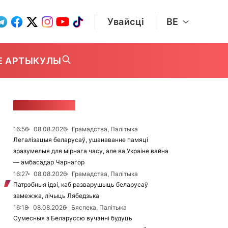
Увайсці
BE
Е АРТЫКУЛЫ
СТУЖКА НАВІН
16:56
08.08.2026
Грамадства, Палітыка
Легалізацыя беларусаў, ушанаванне памяці
зразумелыя для мірнага часу, але ва Украіне вайна
— амбасадар Чарнагор
16:27
08.08.2026
Грамадства, Палітыка
Патрэбныя ідэі, каб разварушыць беларусаў
замежжа, лічыць Лябедзька
16:18
08.08.2026
Бяспека, Палітыка
Сумесныя з Беларуссю вучэнні будуць