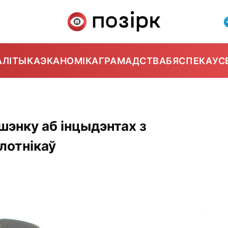
АЛІТЫКА
ЭКАНОМІКА
ГРАМАДСТВА
БЯСПЕКА
УС
энку аб інцыдэнтах з
лотнікаў