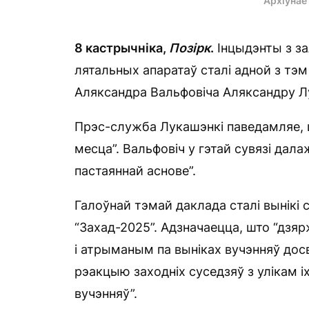
Архіўнае
8 кастрычніка,
Позірк
.
Інцыдэнты з з
лятальных апаратаў сталі адной з тэ
Аляксандра Вальфовіча Аляксандру Л
Прэс-служба Лукашэнкі паведамляе, 
месца”. Вальфовіч у гэтай сувязі дал
пастаяннай аснове”.
Галоўнай тэмай даклада сталі вынікі
“Захад-2025”. Адзначаецца, што “дзя
і атрыманым па выніках вучэнняў дос
рэакцыю заходніх суседзяў з улікам і
вучэнняў”.