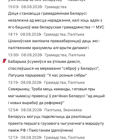
15:03
08.08.2026
Грамадства
Дзіця становіцца грамадзянінам Беларусі
незалежна ад месца нараджэння, калі хоць адзін з
яго бацькоў мае беларускае грамадзянства — МУС
14:11
08.08.2026
Грамадства, Палітыка
Ціханоўская заклікала праваабаронцаў даць экс-
палітвязням зразумелы алгарытм дапамогі
13:50
08.08.2026
Грамадства, Палітыка
Бабарыка ўсумніўся ва ўплыве дэмсіл,
спаслаўшыся на меркаванні "сяброў у Беларусі",
Латушка парыраваў: "У нас розныя сябры"
13:15
08.08.2026
Грамадства, Палітыка
Севярынец: Трэба мець каманды, гатовыя пры
магчымасці правесці ў рэгіёнах Беларусі "ад акцый
і новых вырабаў да рэформаў"
12:54
08.08.2026
Палітыка, Эканоміка
Беларусь могуць падключыць да рэалізацыі
праекта першага грузавога чыгуначнага маршруту
паміж РФ і Пакістанам (дапоўнена)
12:13
08.08.2026
Грамадства, Палітыка