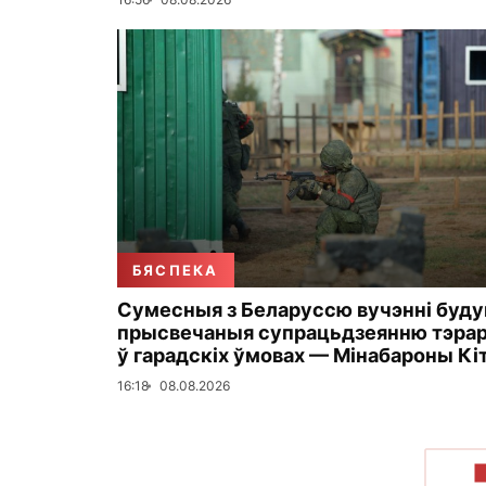
БЯСПЕКА
Сумесныя з Беларуссю вучэнні буд
прысвечаныя супрацьдзеянню тэра
ў гарадскіх ўмовах — Мінабароны Кі
16:18
08.08.2026