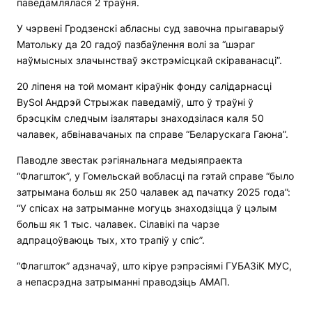
паведамлялася 2 траўня.
У чэрвені Гродзенскі абласны суд завочна прыгаварыў
Матольку да 20 гадоў пазбаўлення волі за “шэраг
наўмысных злачынстваў экстрэмісцкай скіраванасці”.
20 ліпеня на той момант кіраўнік фонду салідарнасці
BySol Андрэй Стрыжак паведаміў, што ў траўні ў
брэсцкім следчым ізалятары знаходзілася каля 50
чалавек, абвінавачаных па справе “Беларускага Гаюна”.
Паводле звестак рэгіянальнага медыяпраекта
“Флагшток”, у Гомельскай вобласці па гэтай справе “было
затрымана больш як 250 чалавек ад пачатку 2025 года”:
“У спісах на затрыманне могуць знаходзіцца ў цэлым
больш як 1 тыс. чалавек. Сілавікі па чарзе
адпрацоўваюць тых, хто трапіў у спіс”.
“Флагшток” адзначаў, што кіруе рэпрэсіямі ГУБАЗіК МУС,
а непасрэдна затрыманні праводзіць АМАП.