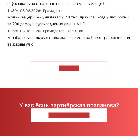
паўплываць на стварэнне новага акна магчымасцяў
11:30
08.08.2026
Грамадства
Моцны вецер 6 жніўня паваліў 2,4 тыс. дрэў, пашкодзіў дахі больш
за 700 дамоў — удакладненыя даныя МНС
10:58
08.08.2026
Грамадства, Палітыка
Мінабароны пашырыла кола жанчын-медыкаў, якія трапляюць пад
вайсковы ўлік
ЧЫТАЦЬ
У вас ёсць партнёрская прапанова?
НАПІШЫЦЕ НАМ