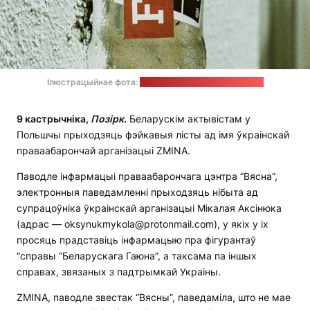
Ілюстрацыйнае фота:
Markus Spiske / unsplash.com
9 кастрычніка,
Позірк
.
Беларускім актывістам у
Польшчы прыходзяць фэйкавыя лісты ад імя ўкраінскай
праваабарончай арганізацыі ZMINA.
Паводле інфармацыі праваабарончага цэнтра “Вясна”,
электронныя паведамленні прыходзяць нібыта ад
супрацоўніка ўкраінскай арганізацыі Мікалая Аксінюка
(адрас — oksynukmykola@protonmail.com), у якіх у іх
просяць прадставіць інфармацыю пра фігурантаў
“справы “Беларускага Гаюна”, а таксама па іншых
справах, звязаных з падтрымкай Украіны.
ZMINA, паводле звестак “Вясны”, паведаміла, што не мае