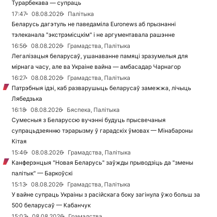
Турарбекава — супраць
17:47
08.08.2026
Палітыка
Беларусь дагэтуль не паведаміла Euronews аб прызнанні
тэлеканала "экстрэмісцкім" і не аргументавала рашэнне
16:56
08.08.2026
Грамадства, Палітыка
Легалізацыя беларусаў, ушанаванне памяці зразумелыя для
мірнага часу, але ва Украіне вайна — амбасадар Чарнагор
16:27
08.08.2026
Грамадства, Палітыка
Патрэбныя ідэі, каб разварушыць беларусаў замежжа, лічыць
Лябедзька
16:18
08.08.2026
Бяспека, Палітыка
Сумесныя з Беларуссю вучэнні будуць прысвечаныя
супрацьдзеянню тэрарызму ў гарадскіх ўмовах — Мінабароны
Кітая
15:46
08.08.2026
Грамадства, Палітыка
Канферэнцыя "Новая Беларусь" заўжды прыводзіць да "змены
палітык" — Баркоўскі
15:13
08.08.2026
Грамадства, Палітыка
У вайне супраць Украіны з расійскага боку загінула ўжо больш за
500 беларусаў — Кабанчук
15:03
08.08.2026
Грамадства