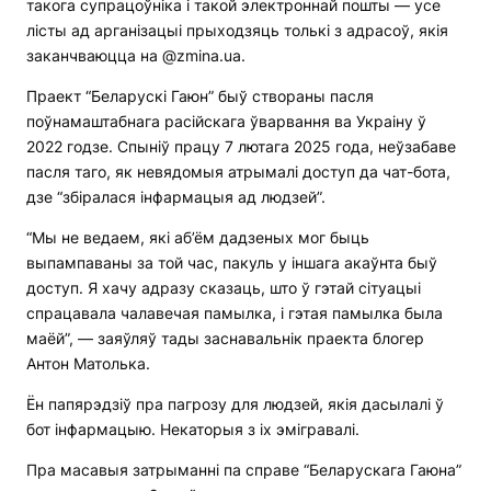
такога супрацоўніка і такой электроннай пошты — усе
лісты ад арганізацыі прыходзяць толькі з адрасоў, якія
заканчваюцца на @zmina.uа.
Праект “Беларускі Гаюн” быў створаны пасля
поўнамаштабнага расійскага ўварвання ва Украіну ў
2022 годзе. Спыніў працу 7 лютага 2025 года, неўзабаве
пасля таго, як невядомыя атрымалі доступ да чат-бота,
дзе “збіралася інфармацыя ад людзей”.
“Мы не ведаем, які аб’ём дадзеных мог быць
выпампаваны за той час, пакуль у іншага акаўнта быў
доступ. Я хачу адразу сказаць, што ў гэтай сітуацыі
спрацавала чалавечая памылка, і гэтая памылка была
маёй”, — заяўляў тады заснавальнік праекта блогер
Антон Матолька.
Ён папярэдзіў пра пагрозу для людзей, якія дасылалі ў
бот інфармацыю. Некаторыя з іх эмігравалі.
Пра масавыя затрыманні па справе “Беларускага Гаюна”