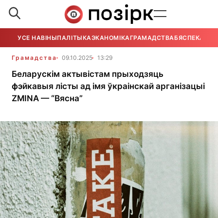
УСЕ НАВІНЫ
ПАЛІТЫКА
ЭКАНОМІКА
ГРАМАДСТВА
БЯСПЕКА
УСЕ
Грамадства
09.10.2025
13:29
Беларускім актывістам прыходзяць
фэйкавыя лісты ад імя ўкраінскай арганізацыі
ZMINA — “Вясна”