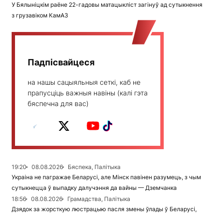
У Бялыніцкім раёне 22-гадовы матацыкліст загінуў ад сутыкнення
з грузавіком КамАЗ
Падпісвайцеся
на нашы сацыяльныя сеткі, каб не
прапусціць важныя навіны (калі гэта
бяспечна для вас)
19:20
08.08.2026
Бяспека, Палітыка
Украіна не пагражае Беларусі, але Мінск павінен разумець, з чым
сутыкнецца ў выпадку далучэння да вайны — Дземчанка
18:56
08.08.2026
Грамадства, Палітыка
Дзядок за жорсткую люстрацыю пасля змены ўлады ў Беларусі,