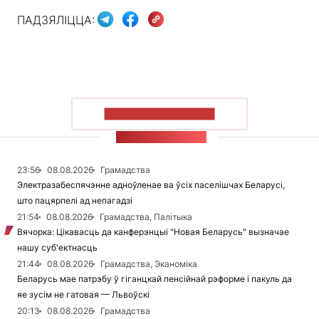
ПАДЗЯЛІЦЦА:
ПАКАЗАЦЬ БОЛЬШ
СТУЖКА НАВІН
23:56
08.08.2026
Грамадства
Электразабеспячэнне адноўленае ва ўсіх паселішчах Беларусі,
што пацярпелі ад непагадзі
21:54
08.08.2026
Грамадства, Палітыка
Вячорка: Цікавасць да канферэнцыі "Новая Беларусь" вызначае
нашу суб'ектнасць
21:44
08.08.2026
Грамадства, Эканоміка
Беларусь мае патрэбу ў гіганцкай пенсійнай рэформе і пакуль да
яе зусім не гатовая — Львоўскі
20:13
08.08.2026
Грамадства