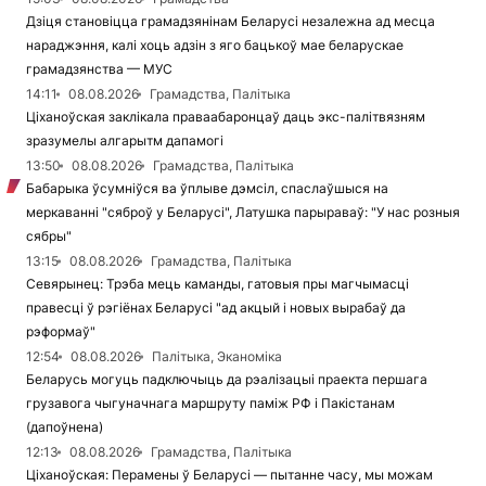
Дзіця становіцца грамадзянінам Беларусі незалежна ад месца
нараджэння, калі хоць адзін з яго бацькоў мае беларускае
грамадзянства — МУС
14:11
08.08.2026
Грамадства, Палітыка
Ціханоўская заклікала праваабаронцаў даць экс-палітвязням
зразумелы алгарытм дапамогі
13:50
08.08.2026
Грамадства, Палітыка
Бабарыка ўсумніўся ва ўплыве дэмсіл, спаслаўшыся на
меркаванні "сяброў у Беларусі", Латушка парыраваў: "У нас розныя
сябры"
13:15
08.08.2026
Грамадства, Палітыка
Севярынец: Трэба мець каманды, гатовыя пры магчымасці
правесці ў рэгіёнах Беларусі "ад акцый і новых вырабаў да
рэформаў"
12:54
08.08.2026
Палітыка, Эканоміка
Беларусь могуць падключыць да рэалізацыі праекта першага
грузавога чыгуначнага маршруту паміж РФ і Пакістанам
(дапоўнена)
12:13
08.08.2026
Грамадства, Палітыка
Ціханоўская: Перамены ў Беларусі — пытанне часу, мы можам