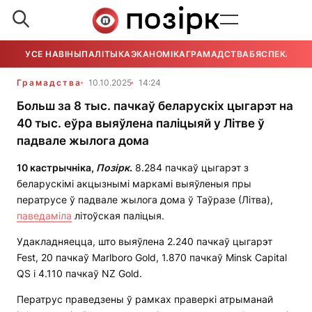
УСЕ НАВІНЫ
ПАЛІТЫКА
ЭКАНОМІКА
ГРАМАДСТВА
БЯСПЕКА
УСЕ
Грамадства
10.10.2025
14:24
Больш за 8 тыс. пачкаў беларускіх цыгарэт на
40 тыс. еўра выяўлена паліцыяй у Літве ў
падвале жылога дома
10 кастрычніка,
Позірк
.
8.284 пачкаў цыгарэт з
беларускімі акцызнымі маркамі выяўленыя пры
ператрусе ў падвале жылога дома ў Таўразе (Літва),
паведаміла
літоўская паліцыя.
Удакладняецца, што выяўлена 2.240 пачкаў цыгарэт
Fest, 20 пачкаў Marlboro Gold, 1.870 пачкаў Minsk Capital
QS і 4.110 пачкаў NZ Gold.
Ператрус праведзены ў рамках праверкі атрыманай