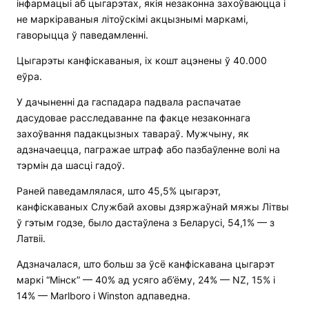
інфармацыі аб цыгарэтах, якія незаконна захоўваюцца і
не маркіраваныя літоўскімі акцызнымі маркамі,
гаворыцца ў паведамленні.
Цыгарэты канфіскаваныя, іх кошт ацэнены ў 40.000
еўра.
У дачыненні да гаспадара падвала распачатае
дасудовае расследаванне па факце незаконнага
захоўвання падакцызных тавараў. Мужчыну, як
адзначаецца, пагражае штраф або пазбаўленне волі на
тэрмін да шасці гадоў.
Раней паведамлялася, што 45,5% цыгарэт,
канфіскаваных Службай аховы дзяржаўнай мяжы Літвы
ў гэтым годзе, было дастаўлена з Беларусі, 54,1% — з
Латвіі.
Адзначалася, што больш за ўсё канфіскавана цыгарэт
маркі “Мінск” — 40% ад усяго аб’ёму, 24% — NZ, 15% і
14% — Marlboro і Winston адпаведна.