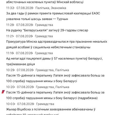
абясточаных населеных пунктаў Мінскай вобласці
11:32
07.08.2026
Палітыка, Эканоміка
За два гады ў рамках праекта прамысловай кааперацыі ЕАЭС
ухвалена толькі шэсць заявак — Турчын
11:26
07.08.2026
Грамадства
На рудніку "Беларуськалія" загінуў 29-гадовы слесар
11:21
07.08.2026
Грамадства
Пракуратура Мінска адсправаздачылася пра прызнанне некалькіх
дзяцей асобамі ў сацыяльна небяспечным становішчы
11:16
07.08.2026
Грамадства
Ад непагадзі пацярпелі дамы ў 57 населеных пунктаў Беларусі,
траўмаванае дзіця
10:29
07.08.2026
Грамадства, Палітыка
Пасля 15-дзённага перапынку Латвія зноў зафіксавала больш за
100 спробаў парушэння мяжы з боку Беларусі
10:20
07.08.2026
Грамадства, Палітыка
Пасля 15-дзённага перапынку Латвія зноў зафіксавала больш за
100 спробаў парушэння мяжы з боку Беларусі (падрабязна)
10:03
07.08.2026
Грамадства
Жыхар Віцебска з псіхічным захворваннем абвінавачаны ў
забойстве 10-месячнай дзяўчынкі