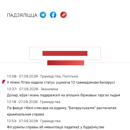
ПАДЗЯЛІЦЦА:
ПАКАЗАЦЬ БОЛЬШ
СТУЖКА НАВІН
13:58
07.08.2026
Грамадства, Палітыка
У ліпені Літва надала статус уцекача 12 грамадзянам Беларусі
13:37
07.08.2026
Эканоміка
Долар, еўра і юань падаражэлі на апошніх біржавых таргах тыдня
13:18
07.08.2026
Грамадства
Па факце гібелі слесара на рудніку "Беларуськалія" распачатая
крымінальная справа
12:53
07.08.2026
Грамадства
Фігуранты справы аб нявыплаце падаткаў у будаўніцтве