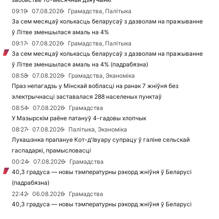
09:19
07.08.2026
Грамадства, Палітыка
За сем месяцаў колькасць беларусаў з дазволам на пражыванне
ў Літве зменшылася амаль на 4%
09:17
07.08.2026
Грамадства, Палітыка
За сем месяцаў колькасць беларусаў з дазволам на пражыванне
ў Літве зменшылася амаль на 4% (падрабязна)
08:58
07.08.2026
Грамадства, Эканоміка
Праз непагадзь у Мінскай вобласці на ранак 7 жніўня без
электрычнасці заставалася 288 населеных пунктаў
08:54
07.08.2026
Грамадства
У Мазырскім раёне патануў 4-гадовы хлопчык
08:27
07.08.2026
Палітыка, Эканоміка
Лукашэнка прапануе Кот-д'Івуару супрацу ў галіне сельскай
гаспадаркі, прамысловасці
00:24
07.08.2026
Грамадства
40,3 градуса — новы тэмпературны рэкорд жніўня ў Беларусі
(падрабязна)
22:42
06.08.2026
Грамадства
40,3 градуса — новы тэмпературны рэкорд жніўня ў Беларусі