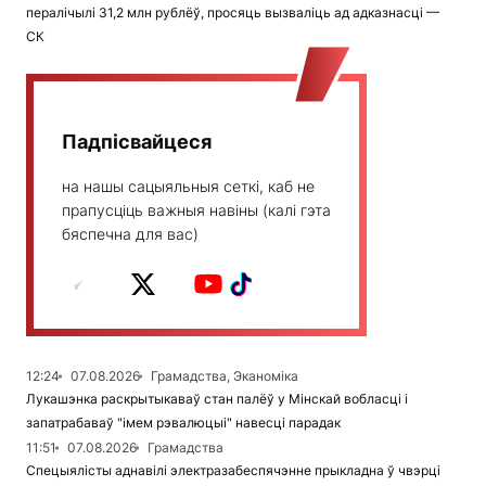
пералічылі 31,2 млн рублёў, просяць вызваліць ад адказнасці —
СК
Падпісвайцеся
на нашы сацыяльныя сеткі, каб не
прапусціць важныя навіны (калі гэта
бяспечна для вас)
12:24
07.08.2026
Грамадства, Эканоміка
Лукашэнка раскрытыкаваў стан палёў у Мінскай вобласці і
запатрабаваў "імем рэвалюцыі" навесці парадак
11:51
07.08.2026
Грамадства
Спецыялісты аднавілі электразабеспячэнне прыкладна ў чвэрці