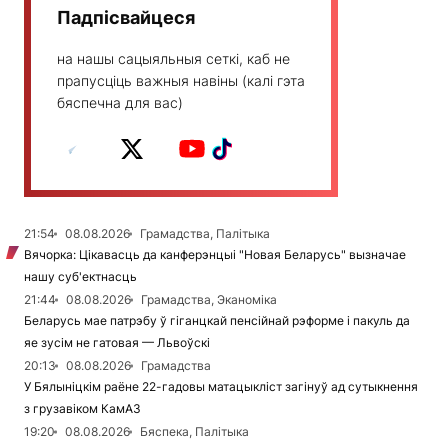
Падпісвайцеся
на нашы сацыяльныя сеткі, каб не
прапусціць важныя навіны (калі гэта
бяспечна для вас)
21:54
08.08.2026
Грамадства, Палітыка
Вячорка: Цікавасць да канферэнцыі "Новая Беларусь" вызначае
нашу суб'ектнасць
21:44
08.08.2026
Грамадства, Эканоміка
Беларусь мае патрэбу ў гіганцкай пенсійнай рэформе і пакуль да
яе зусім не гатовая — Львоўскі
20:13
08.08.2026
Грамадства
У Бялыніцкім раёне 22-гадовы матацыкліст загінуў ад сутыкнення
з грузавіком КамАЗ
19:20
08.08.2026
Бяспека, Палітыка