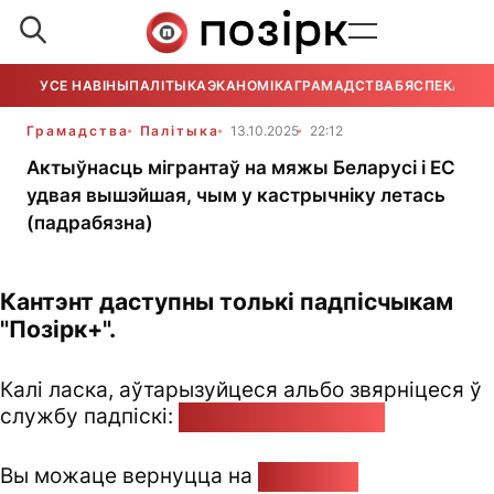
УСЕ НАВІНЫ
ПАЛІТЫКА
ЭКАНОМІКА
ГРАМАДСТВА
БЯСПЕКА
УСЕ
Грамадства
Палітыка
13.10.2025
22:12
Актыўнасць мігрантаў на мяжы Беларусі і ЕС
удвая вышэйшая, чым у кастрычніку летась
(падрабязна)
Кантэнт даступны толькі падпісчыкам
"Позірк+".
Калі ласка, аўтарызуйцеся альбо звярніцеся ў
службу падпіскі:
pozirk@pozirk.online
Вы можаце вернуцца на
Галоўную