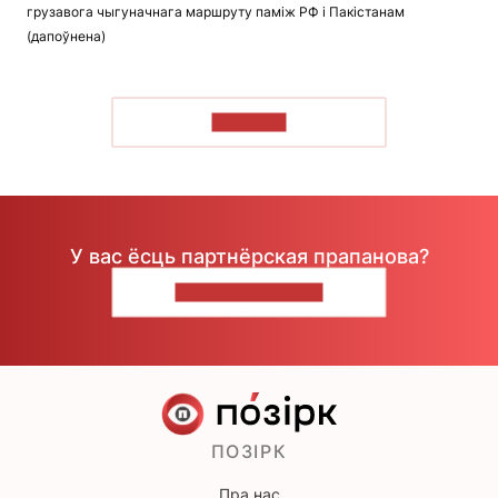
грузавога чыгуначнага маршруту паміж РФ і Пакістанам
(дапоўнена)
ЧЫТАЦЬ
У вас ёсць партнёрская прапанова?
НАПІШЫЦЕ НАМ
ПОЗІРК
Пра нас