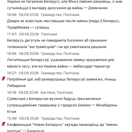
Украіна не пагражае Беларусі, але Мінск павінен разумець, з чым
сутыкнецца ў выпадку далучэння да вайны — Дземчанка
18:56
08.08.2026
Грамадства, Палітыка
Дзядок за жорсткую люстрацыю пасля змены ўлады ў Беларусі,
Турарбекава — супраць
17:47
08.08.2026
Палітыка
Беларусь дагэтуль не паведаміла Euronews аб прызнанні
тэлеканала "экстрэмісцкім" і не аргументавала рашэнне
16:56
08.08.2026
Грамадства, Палітыка
Легалізацыя беларусаў, ушанаванне памяці зразумелыя для
мірнага часу, але ва Украіне вайна — амбасадар Чарнагор
16:27
08.08.2026
Грамадства, Палітыка
Патрэбныя ідэі, каб разварушыць беларусаў замежжа, лічыць
Лябедзька
16:18
08.08.2026
Бяспека, Палітыка
Сумесныя з Беларуссю вучэнні будуць прысвечаныя
супрацьдзеянню тэрарызму ў гарадскіх ўмовах — Мінабароны
Кітая
15:46
08.08.2026
Грамадства, Палітыка
Канферэнцыя "Новая Беларусь" заўжды прыводзіць да "змены
палітык" — Баркоўскі