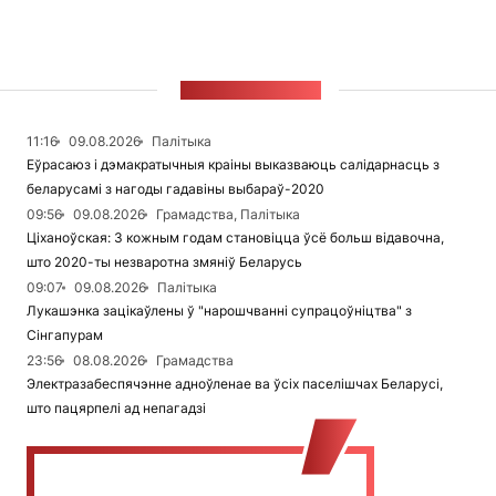
СТУЖКА НАВІН
11:16
09.08.2026
Палітыка
Еўрасаюз і дэмакратычныя краіны выказваюць салідарнасць з
беларусамі з нагоды гадавіны выбараў-2020
09:56
09.08.2026
Грамадства, Палітыка
Ціханоўская: З кожным годам становіцца ўсё больш відавочна,
што 2020-ты незваротна змяніў Беларусь
09:07
09.08.2026
Палітыка
Лукашэнка зацікаўлены ў "нарошчванні супрацоўніцтва" з
Сінгапурам
23:56
08.08.2026
Грамадства
Электразабеспячэнне адноўленае ва ўсіх паселішчах Беларусі,
што пацярпелі ад непагадзі