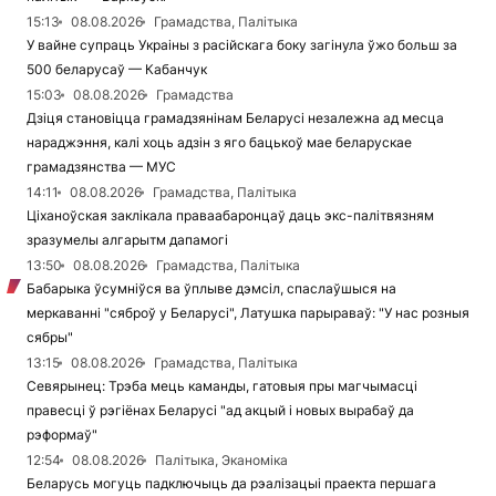
15:13
08.08.2026
Грамадства, Палітыка
У вайне супраць Украіны з расійскага боку загінула ўжо больш за
500 беларусаў — Кабанчук
15:03
08.08.2026
Грамадства
Дзіця становіцца грамадзянінам Беларусі незалежна ад месца
нараджэння, калі хоць адзін з яго бацькоў мае беларускае
грамадзянства — МУС
14:11
08.08.2026
Грамадства, Палітыка
Ціханоўская заклікала праваабаронцаў даць экс-палітвязням
зразумелы алгарытм дапамогі
13:50
08.08.2026
Грамадства, Палітыка
Бабарыка ўсумніўся ва ўплыве дэмсіл, спаслаўшыся на
меркаванні "сяброў у Беларусі", Латушка парыраваў: "У нас розныя
сябры"
13:15
08.08.2026
Грамадства, Палітыка
Севярынец: Трэба мець каманды, гатовыя пры магчымасці
правесці ў рэгіёнах Беларусі "ад акцый і новых вырабаў да
рэформаў"
12:54
08.08.2026
Палітыка, Эканоміка
Беларусь могуць падключыць да рэалізацыі праекта першага