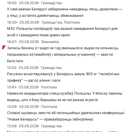
16:42
05.08.2026
Грамадства
У сямі раёнах Беларусі забаронена наведваць лясы, дазволена —
у пяці, у астатніх дзейнічаюць абмежаванні
16:30
05.08.2026
Грамадства, Палітыка
МЗС Польшчы папярэдзіў пра рызыкі наведвання Беларусі для
асоб з грамадзянствамі дзвюх краін
16:07
05.08.2026
Эканоміка
Запасы бензіну ў гандлі за год зменшыліся, вырасла колькасць
патрыманых аўтамабіляў і мінеральных угнаенняў — звесткі
Белстата
15:52
05.08.2026
Грамадства
Рассельгаснагляд вярнуў у Беларусь амаль 900 кг “паляўнічых
трафеяў” — рагоў аленя і лася
15:41
05.08.2026
Палітыка
Намеснік каардынатара спецслужбаў Польшчы: У Мінску павінны
ведаць, што з боку Варшавы ім не пагражае агрэсія
15:09
05.08.2026
Палітыка
Сілавікі шукаюць звесткі аб патэнцыйных удзельніках канферэнцыі
"Новая Беларусь" — праваабаронцы (абноўлена)
15:06
05.08.2026
Грамадства