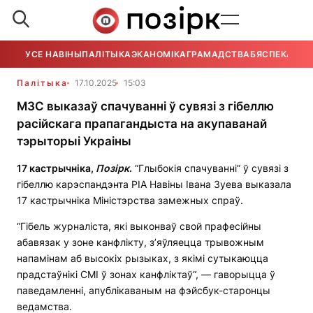
УСЕ НАВІНЫ
ПАЛІТЫКА
ЭКАНОМІКА
ГРАМАДСТВА
БЯСПЕКА
УСЕ
Палітыка
17.10.2025
15:03
МЗС выказаў спачуванні ў сувязі з гібеллю
расійскага прапагандыста на акупаванай
тэрыторыі Украіны
17 кастрычніка,
Позірк
.
“Глыбокія спачуванні” ў сувязі з
гібеллю карэспандэнта РІА Навіны Івана Зуева выказала
17 кастрычніка Міністэрства замежных спраў.
“Гібель журналіста, які выконваў свой прафесійны
абавязак у зоне канфлікту, з’яўляецца трывожным
напамінам аб высокіх рызыках, з якімі сутыкаюцца
прадстаўнікі СМІ ў зонах канфліктаў“, — гаворыцца ў
паведамленні, апублікаваным на фэйсбук-старонцы
ведамства.