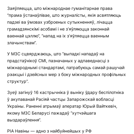
Заяўляецца, што міжнароднае гуманітарнае права
“прама ўстанаўлівае, што журналісты, якія асвятляюць
падзеі ва ўмовах узброеных сутыкненняў, лічацца
грамадзянскімі асобамі і не з’яўляюцца законнай
ваеннай цэллю“, “напад на іх з’яўляецца ваенным
злачынствам“.
У МЗС сцвярджаюць, што “выпадкі нападаў на
прадстаўнікоў СМІ, пазначаных у адпаведнасці з
міжнароднымі стандартамі, патрабуюць самай рашучай
рэакцыі і дзейсных мер з боку міжнародных профільных
структур”.
Зуеў загінуў 16 кастрычніка ў выніку ўдару беспілотніка
ў акупаванай Расіяй частцы Запарожскай вобласці
Украіны. Раненні атрымаў аператар Юрый Вайткевіч,
якому МЗС Беларусі пажадаў “хутчэйшага
выздараўлення“.
РІА Навіны — адно з найбуйнейшых у РФ