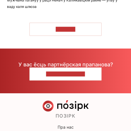
Мужчына патануў у рацэ Ненач у Калінкавіцкім раёне — упаў у
ваду каля шлюза
ЧЫТАЦЬ
У вас ёсць партнёрская прапанова?
НАПІШЫЦЕ НАМ
ПОЗІРК
Пра нас