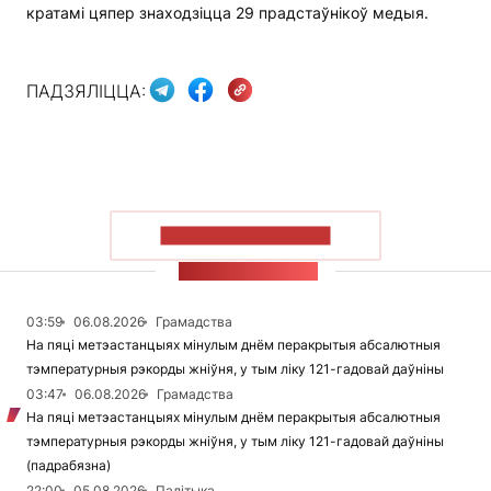
кратамі цяпер знаходзіцца 29 прадстаўнікоў медыя.
ПАДЗЯЛІЦЦА:
ПАКАЗАЦЬ БОЛЬШ
СТУЖКА НАВІН
03:59
06.08.2026
Грамадства
На пяці метэастанцыях мінулым днём перакрытыя абсалютныя
тэмпературныя рэкорды жніўня, у тым ліку 121-гадовай даўніны
03:47
06.08.2026
Грамадства
На пяці метэастанцыях мінулым днём перакрытыя абсалютныя
тэмпературныя рэкорды жніўня, у тым ліку 121-гадовай даўніны
(падрабязна)
22:00
05.08.2026
Палітыка