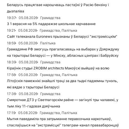
Беларусь працягвае нарошчваць пастаўкі ў Расію бензіну і
дызпаліва
19:37
05.08.2026
Грамадства
З 1 верасня на 5% падаражэе школьнае харчаванне
19:21
05.08.2026
Грамадства, Палітыка
Сайт тэлеканала Euronews прызнаны ў Беларусі "экстрэмісцкім"
18:59
05.08.2026
Палітыка
Грамадзяне РФ змогуць прагаласаваць на выбарах у Дзярждуму
на тэрыторыі Беларусі — у Мінску, абласных цэнтрах і Бабруйску
18:39
05.08.2026
Грамадства
Кіраўнік студыі ZROBIM architects Макоўскі выйшаў на волю
17:56
05.08.2026
Грамадства, Палітыка
Літоўскія памежнікі знайшлі трэці за два тыдні падземны тунэль,
які вядзе з тэрыторыі Беларусі
17:36
05.08.2026
Грамадства
Смяротнае ДТЗ у Светлагорскім раёне — загінулі тры чалавекі, у
тым ліку 11-гадовая дзяўчынка
17:19
05.08.2026
Грамадства, Палітыка
Мытня паведаміла пра затрыманне перавозчыка наркотыкаў,
спаслаўшыся на “экстрэмісцкі” тэлеграм-канал праваабаронцаў