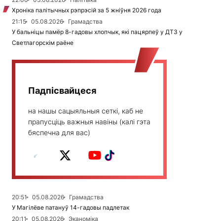
Хроніка палітычных рэпрэсій за 5 жніўня 2026 года
21:15
05.08.2026
Грамадства
У бальніцы памёр 8-гадовы хлопчык, які пацярпеў у ДТЗ у
Светлагорскім раёне
Падпісвайцеся
на нашы сацыяльныя сеткі, каб не
прапусціць важныя навіны (калі гэта
бяспечна для вас)
20:51
05.08.2026
Грамадства
У Магілёве патануў 14-гадовы падлетак
20:11
05.08.2026
Эканоміка