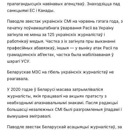
прапагандысцкіх навінавых агенцтваў. Знаходзіцца пад
санкцыямі ЕС і Канады.
Паводле звестак украінскіх СМІ на чэрвень гэтага года, з
пачатку поўнамаштабнага ўварвання Расіі ва Украіну
загінула не менш за 125 украінскіх журналістаў і
работнікаў медыя. Частка з іх загінула пры выкананні
прафесійных абавязкаў, іншыя — у выніку атак Расіі па
грамадзянскіх аб’ектах, частка была мабілізаваная ў
шэрагі УСУ.
Беларускае МЗС на гібель украінскіх журналістаў не
рэагавала.
У 2020 годзе ў Беларусі масава затрымліваліся
журналісты, якія працавалі на акцыях пратэсту з
неабходнымі апазнавальнымі знакамі. Пасля рэдакцыі
большасці незалежных СМІ былі разгромленыя ўладамі і
вымушана эмігравалі.
Паводле звестак Беларускай асацыяцыі журналістаў, за